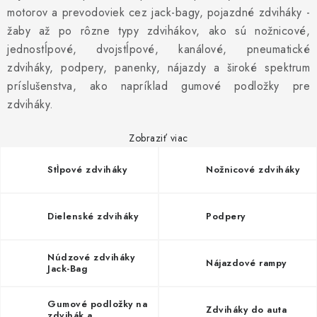
PROFI PORADŇA
motorov a prevodoviek cez jack-bagy, pojazdné zdviháky -
žaby až po rôzne typy zdvihákov, ako sú nožnicové,
GARÁŽOVÝ BAZÁR
jednostĺpové, dvojstĺpové, kanálové, pneumatické
zdviháky, podpery, panenky, nájazdy a široké spektrum
AUTODOPLNKY
príslušenstva, ako napríklad gumové podložky pre
zdviháky.
KRYCIE PLACHTY - CELTY
Zobraziť viac
BALENIE A EXPEDÍCIA
Stĺpové zdviháky
Nožnicové zdviháky
Ako nakupovať
Obchodné podmienky
Doprava a platba
Ochrana osobných údajov
Licenčné zmluvy k fotografiám
Dielenské zdviháky
Podpery
Osobné vyzdvihnutie v Prešove
Ako funguje Packeta?
Doplnkové služby Profigaráž.sk
Newsletter z Profigaráž.sk
Núdzové zdviháky
Nájazdové rampy
Jack-Bag
Darček k objednávke
Nákup na splátky Quatro - Profigaráž.sk
Kalkulačka Quatro
Gumové podložky na
Zdviháky do auta
zdvihák a