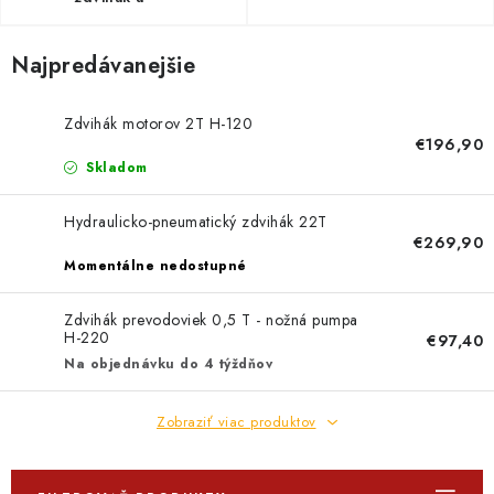
komponenty
Najpredávanejšie
Zdvihák motorov 2T H-120
€196,90
Skladom
Hydraulicko-pneumatický zdvihák 22T
€269,90
Momentálne nedostupné
Zdvihák prevodoviek 0,5 T - nožná pumpa
H-220
€97,40
Na objednávku do 4 týždňov
Zobraziť viac produktov