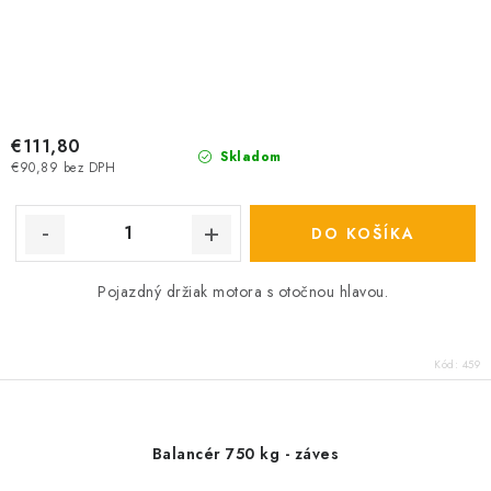
€111,80
Skladom
€90,89 bez DPH
DO KOŠÍKA
Pojazdný držiak motora s otočnou hlavou.
Kód:
459
Balancér 750 kg - záves