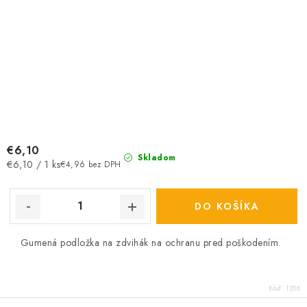
€6,10
Skladom
Jednotková
€6,10 / 1 ks
€4,96 bez DPH
cena:
DO KOŠÍKA
Gumená podložka na zdvihák na ochranu pred poškodením.
Kód:
1206