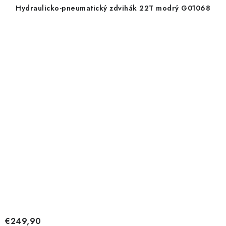
Hydraulicko-pneumatický zdvihák 22T modrý G01068
€249,90