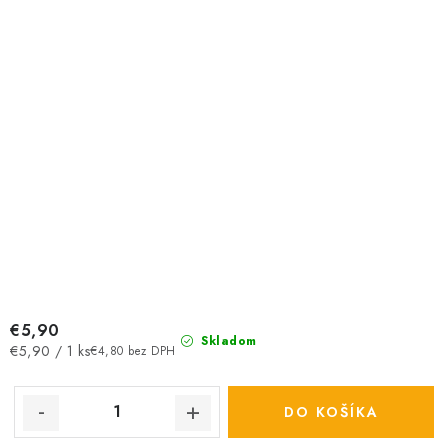
€5,90
Skladom
Jednotková
€5,90 / 1 ks
€4,80 bez DPH
cena:
DO KOŠÍKA