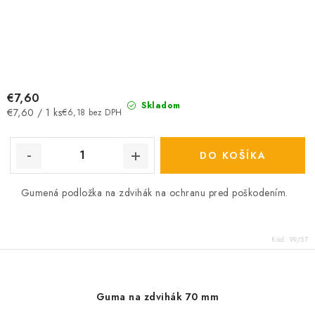
€7,60
Skladom
Jednotková
€7,60 / 1 ks
€6,18 bez DPH
cena:
DO KOŠÍKA
Gumená podložka na zdvihák na ochranu pred poškodením.
Kód:
99/57
Guma na zdvihák 70 mm