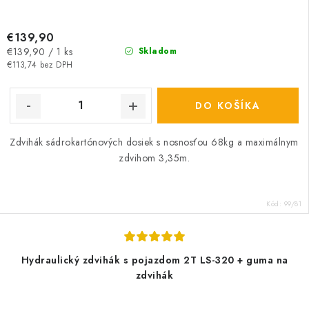
€139,90
Jednotková
€139,90 / 1 ks
Skladom
cena:
€113,74 bez DPH
DO KOŠÍKA
Zdvihák sádrokartónových dosiek s nosnosťou 68kg a maximálnym
zdvihom 3,35m.
Kód:
99/81
Hydraulický zdvihák s pojazdom 2T LS-320 + guma na
zdvihák