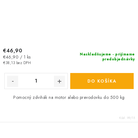
€46,90
Naskladňujeme - prijímame
Jednotková
€46,90 / 1 ks
predobjednávky
cena:
€38,13 bez DPH
DO KOŠÍKA
Pomocný zdvihák na motor alebo prevodovku do 500 kg
Kód:
99/15