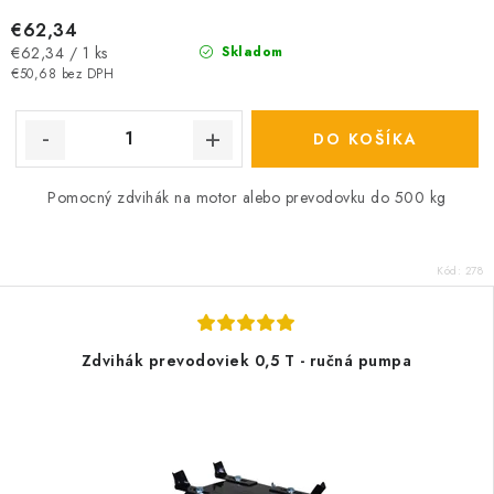
€62,34
Jednotková
€62,34 / 1 ks
Skladom
cena:
€50,68 bez DPH
DO KOŠÍKA
Pomocný zdvihák na motor alebo prevodovku do 500 kg
Kód:
278
Zdvihák prevodoviek 0,5 T - ručná pumpa