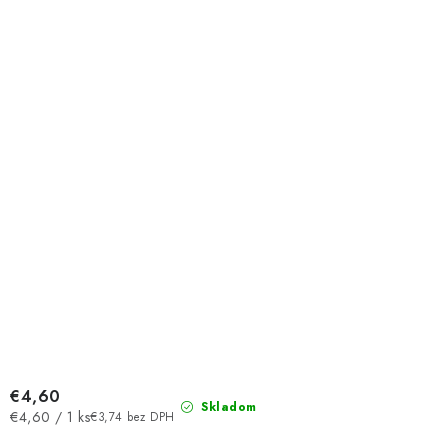
€4,60
Skladom
Jednotková
€4,60 / 1 ks
€3,74 bez DPH
cena: