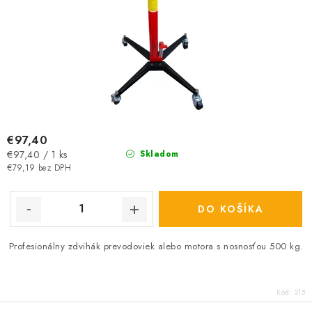
v
€97,40
Jednotková
€97,40 / 1 ks
Skladom
cena:
€79,19 bez DPH
DO KOŠÍKA
Profesionálny zdvihák prevodoviek alebo motora s nosnosťou 500 kg.
Kód:
215