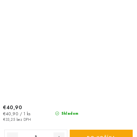
€40,90
Jednotková
€40,90 / 1 ks
Skladom
cena:
€33,25 bez DPH