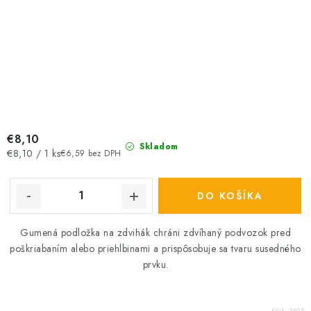
€8,10
Skladom
Jednotková
€8,10 / 1 ks
€6,59 bez DPH
cena:
DO KOŠÍKA
Gumená podložka na zdvihák chráni zdvíhaný podvozok pred
poškriabaním alebo priehlbinami a prispôsobuje sa tvaru susedného
prvku.
Kód:
3605