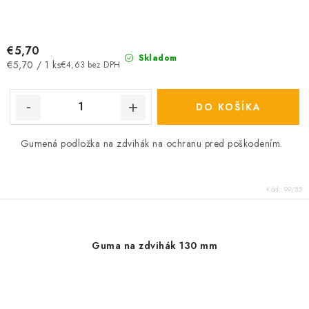
€5,70
Skladom
Jednotková
€5,70 / 1 ks
€4,63 bez DPH
cena:
DO KOŠÍKA
Gumená podložka na zdvihák na ochranu pred poškodením.
Kód:
99/55
Guma na zdvihák 130 mm