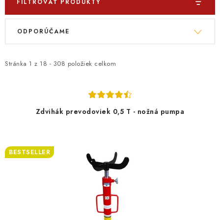
FILTROVAŤ PRODUKTY
V
R
ODPORÚČAME
ý
a
p
d
i
e
Stránka
1
z
18
-
308
položiek celkom
s
n
p
i
r
e
Zdvihák prevodoviek 0,5 T - nožná pumpa
o
p
d
r
u
o
BESTSELLER
k
d
t
u
o
k
v
t
o