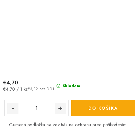
€4,70
Skladom
Jednotková
€4,70 / 1 ks
€3,82 bez DPH
cena:
DO KOŠÍKA
Gumená podložka na zdvihák na ochranu pred poškodením.