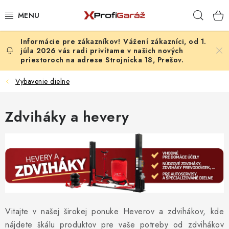
Prejsť
Hľad
na
obsah
Vážení zákazníci, od 1.
REALIZÁCIE & RIEŠENIA
júla 2026 vás radi privítame v našich nových
priestoroch na adrese Strojnícka 18, Prešov.
AKCIE A NOVINKY
Vybavenie dielne
VYBAVENIE PNEUSERVISU
Zdviháky a hevery
NÁRADIE PODĽA TYPU OPRAVY
VYBAVENIE DIELNE
NÁRADIE
ČISTENIE A UMÝVANIE
Vitajte v našej širokej ponuke Heverov a zdvihákov, kde
nájdete škálu produktov pre vaše potreby od zdvihákov