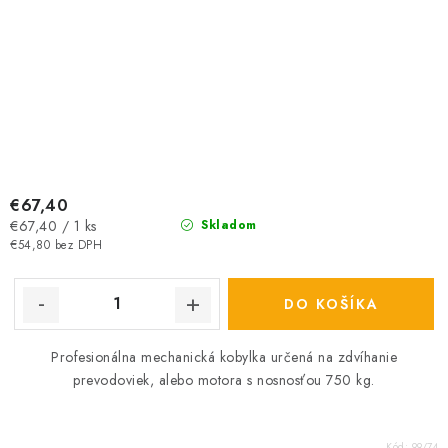
€67,40
Jednotková
€67,40 / 1 ks
Skladom
cena:
€54,80 bez DPH
DO KOŠÍKA
Profesionálna mechanická kobylka určená na zdvíhanie
prevodoviek, alebo motora s nosnosťou 750 kg.
Kód:
99/74