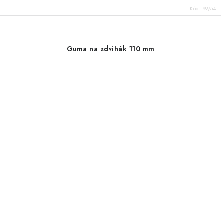
Kód:
99/54
Guma na zdvihák 110 mm