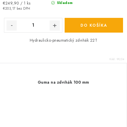
Jednotková
€249,90 / 1 ks
Skladom
cena:
€203,17 bez DPH
DO KOŠÍKA
Hydraulicko-pneumatický zdvihák 22T
Kód:
99/24
Guma na zdvihák 100 mm