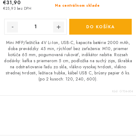
€31,90
Na centrálnom sklade
€25,93 bez DPH
DO KOŠÍKA
Mini MFP/leštička 4V Li-Ion, USB-C, kapacita batérie 2000 mAh,
doba prevádzky: 45 min, rýchlosť bez zaťaženia: M10, priemer
kotúča 65 mm, pogumovaná rukoväť, indikátor nabitia. Rozsah
dodávky: kefka s priemerom 5 cm, podložka na suchý zips, škrabka
na odstraňovanie ľadu zo skla, vlákno vysokej tvrdosti, vlákno
strednej tvrdosti, leštiaca hubka, kábel USB C, brúsny papier 6 ks.
(po 2 kusoch: 120, 240, 600).
Kód:
GT04-604
O
v
l