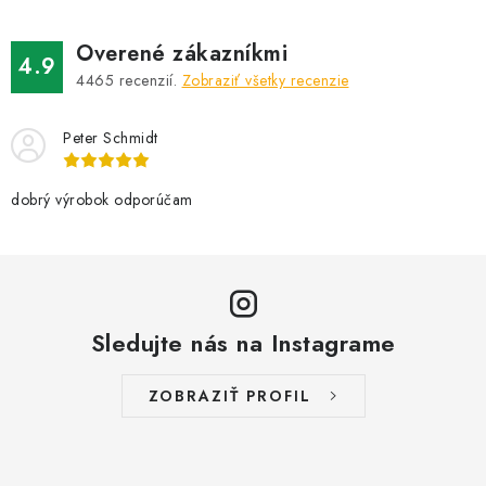
á
d
Overené zákazníkmi
a
4.9
4465
recenzií.
Zobraziť všetky recenzie
c
i
Peter Schmidt
e
p
r
dobrý výrobok odporúčam
v
k
y
v
Sledujte nás na Instagrame
ý
p
i
ZOBRAZIŤ PROFIL
s
u