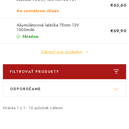
PROFI PORADŇA
€63,60
Na centrálnom sklade
GARÁŽOVÝ BAZÁR
Akumulátorová leštička 75mm 12V
1300mAh
AUTODOPLNKY
€69,90
Skladom
KRYCIE PLACHTY - CELTY
Zobraziť viac produktov
BALENIE A EXPEDÍCIA
FILTROVAŤ PRODUKTY
Ako nakupovať
Obchodné podmienky
Doprava a platba
V
R
Ochrana osobných údajov
Licenčné zmluvy k fotografiám
ODPORÚČAME
ý
a
Osobné vyzdvihnutie v Prešove
Ako funguje Packeta?
p
d
Doplnkové služby Profigaráž.sk
Newsletter z Profigaráž.sk
i
e
Stránka
1
z
1
-
10
položiek celkom
Darček k objednávke
s
n
Nákup na splátky Quatro - Profigaráž.sk
Kalkulačka Quatro
p
i