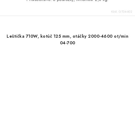
Kód:
GT04-602
Leštička 710W, kotúč 125 mm, otáčky 2000-4600 ot/min
04-700