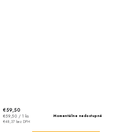
€59,50
Jednotková
€59,50 / 1 ks
Momentálne nedostupné
cena:
€48,37 bez DPH