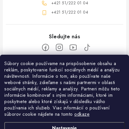
+421 51/222 01 04
+421 51/222 01 04
Z
Súbory cookie používame na prispôsobenie obsahu a
reklám, poskytovanie funkcií sociálnych médií a analýzu
á
návštevnosti. Informácie o tom, ako používate naše
Nakupovanie
p
webové stránky, zdieľame s našimi partnermi v oblasti
ä
Ako nakupovať
sociálnych médií, reklamy a analýzy. Partneri môžu tieto
Objednávky
t
informácie kombinovať s inými informáciami, ktoré im
Obchodné podmienky
poskytnete alebo ktoré získajú v dôsledku vášho
i
Použitie Darčekovej poukážky
O nás
používania ich služieb. Viac informácií o používaní
e
Doprava a platba
súborov cookie nájdete na tomto
odkaze
REKLAMÁCIA / VRÁTENIE TOVARU
SHOWROOM Prešov
Služby
Ochrana osobných údajov
Nastavenie