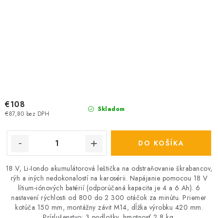
€108
Skladom
€87,80 bez DPH
DO KOŠÍKA
18 V, Li-Iondo akumulátorová leštička na odstraňovanie škrabancov,
rýh a iných nedokonalostí na karosérii. Napájanie pomocou 18 V
lítium-iónových batérií (odporúčaná kapacita je 4 a 6 Ah). 6
nastavení rýchlosti od 800 do 2 300 otáčok za minútu. Priemer
kotúča 150 mm, montážny závit M14, dĺžka výrobku 420 mm.
Príslušenstvo: 3 podložky, hmotnosť 2,8 kg.