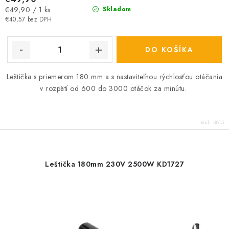
Jednotková
€49,90 / 1 ks
Skladom
cena:
€40,57 bez DPH
DO KOŠÍKA
Leštička s priemerom 180 mm a s nastaviteľnou rýchlosťou otáčania
v rozpätí od 600 do 3000 otáčok za minútu.
Kód:
3815
Leštička 180mm 230V 2500W KD1727