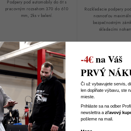
v
Podpery pod automobily do 6t s
pracovným rozsahom 370 do 610
Rozkladacie podpery pod
mm, 2ks v balení.
nosnosťou maximáln
bezpečnostným zám
skladacími noha
Kód:
8976
-4€
na Váš
Podpery 3T NE00268
Gumové násadk
PRVÝ NÁK
podpery 3T G0
Či už vybavujete servis, d
len dopĺňate výbavu, ste
mieste.
Prihláste sa na odber Prof
newslettra
a
zľavový kup
pošleme na mail.