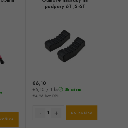
-365mm
Gumové násadky na
podpery 6T JS-6T
€6,10
Jednotková
€6,10 / 1 ks
Skladom
m
cena:
€4,96 bez DPH
DO KOŠÍKA
KOŠÍKA