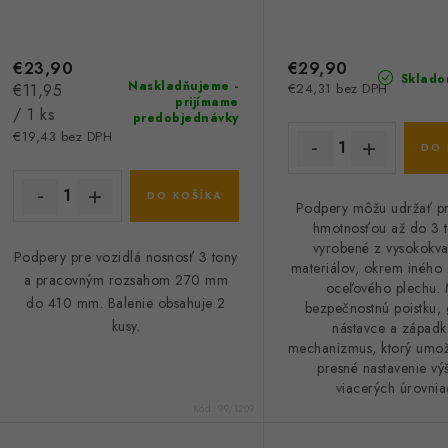
€23,90
€29,90
Sklado
Naskladňujeme -
Jednotková
€11,95
€24,31 bez DPH
prijímame
cena:
/ 1 ks
predobjednávky
€19,43 bez DPH
DO 
DO KOŠÍKA
Podpery môžu udržať p
hmotnosťou až do 3 t
vyrobené z vysokokva
Podpery pre vozidlá nosnosť 3 tony
materiálov, okrem iného
a pracovným rozsahom
270 mm
oceľového plechu. 
do 410 mm
. Balenie obsahuje 2
bezpečnostnú poistku
kusy.
nástavce a západ
mechanizmus, ktorý umož
presné nastavenie vý
viacerých úrovnia
Kód:
99/1209