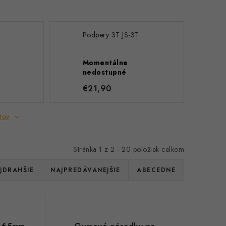
Podpery 3T JS-3T
Momentálne
nedostupné
€21,90
tov
Stránka
1
z
2
-
20
položiek celkom
JDRAHŠIE
NAJPREDÁVANEJŠIE
ABECEDNE