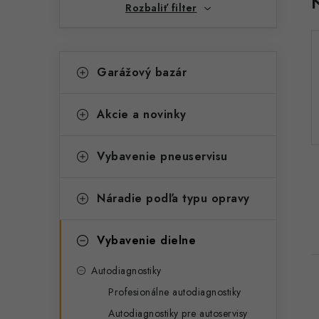
Rozbaliť filter
K
Preskočiť
Garážový bazár
kategórie
a
t
Akcie a novinky
e
g
Vybavenie pneuservisu
ó
r
Náradie podľa typu opravy
i
Vybavenie dielne
e
Autodiagnostiky
Profesionálne autodiagnostiky
Autodiagnostiky pre autoservisy