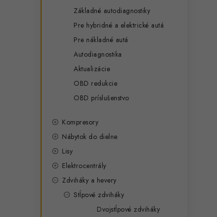
Základné autodiagnostiky
Pre hybridné a elektrické autá
i
Pre nákladné autá
Autodiagnostika
Aktualizácie
OBD redukcie
OBD príslušenstvo
Kompresory
Nábytok do dielne
Lisy
Elektrocentrály
t
Zdviháky a hevery
Stĺpové zdviháky
Dvojstĺpové zdviháky