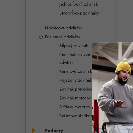
Jednostĺpový zdvihák
Štvorstĺpové zdviháky
Nožnicové zdviháky
Dielenské zdviháky
Stĺpový zdvihák - panenka
Pneumatický vzduchový
zdvihák
Kanálové zdviháky
Pojazdný zdvihák - žaba
Zdvihák prevodoviek
Zdvihák motorov - žirafa
Držiaky motorov
Reťazové kladkostroje
Podpery