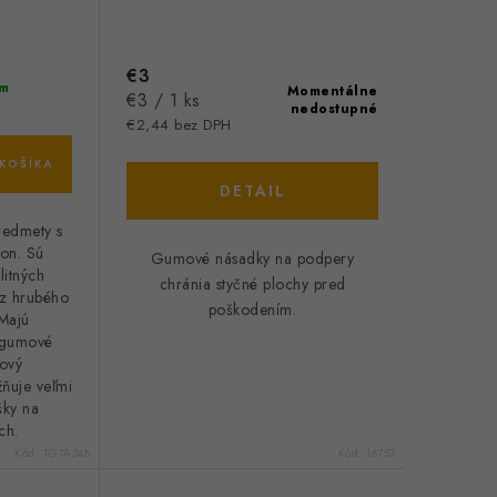
€3
m
Momentálne
Jednotková
€3 / 1 ks
nedostupné
cena:
€2,44 bez DPH
KOŠÍKA
DETAIL
redmety s
on. Sú
Gumové násadky na podpery
litných
chránia styčné plochy pred
 z hrubého
poškodením.
Majú
, gumové
kový
ňuje veľmi
šky na
ch.
Kód:
TGTA248
Kód:
16757