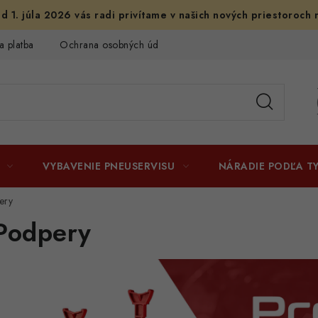
d 1. júla 2026 vás radi privítame v našich nových priestoroch 
a platba
Ochrana osobných údajov
Licenčné zmluvy k fotogr
VYBAVENIE PNEUSERVISU
NÁRADIE PODĽA T
ery
Podpery