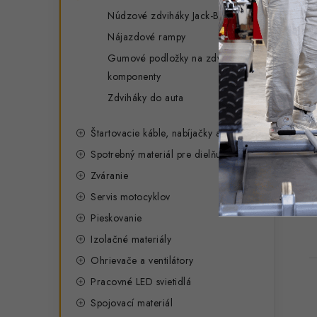
Núdzové zdviháky Jack-Bag
Nájazdové rampy
Gumové podložky na zdvihák a
komponenty
Zdviháky do auta
Štartovacie káble, nabíjačky a zdroje
Spotrebný materiál pre dielňu
Zváranie
Servis motocyklov
Pieskovanie
Izolačné materiály
Ohrievače a ventilátory
Pracovné LED svietidlá
Spojovací materiál