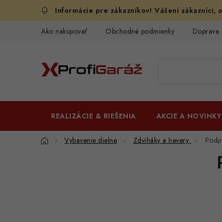
Prejsť
Vážení zákazníci, o
na
obsah
Ako nakupovať
Obchodné podmienky
Doprava 
REALIZÁCIE & RIEŠENIA
AKCIE A NOVINKY
Domov
Vybavenie dielne
Zdviháky a hevery
Podp
B
o
č
n