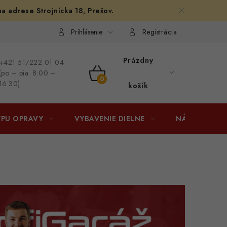
na adrese Strojnícka 18, Prešov.
afiám
Osobné vyzdvihnutie v Prešove
Ako funguje Packeta?
Prihlásenie
Registrácia
Prázdny
+421 51/222 01 04
(po – pia: 8:00 –
NÁKUPNÝ
16:30)
košík
KOŠÍK
YPU OPRAVY
VYBAVENIE DIELNE
NÁRADIE