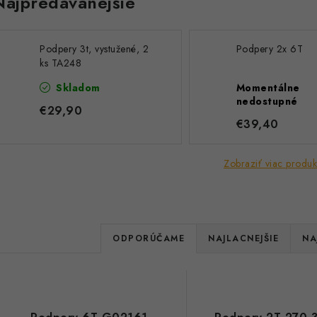
Najpredávanejšie
Podpery 3t, vystužené, 2
Podpery 2x 6T
ks TA248
Skladom
Momentálne
nedostupné
€29,90
€39,40
Zobraziť viac produk
R
ODPORÚČAME
NAJLACNEJŠIE
NA
a
V
d
ý