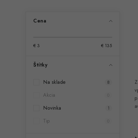
ý
p
Cena
a
n
€
3
€
135
e
l
Štítky
Na sklade
Z
8
v
Akcia
0
p
a
Novinka
1
Tip
0