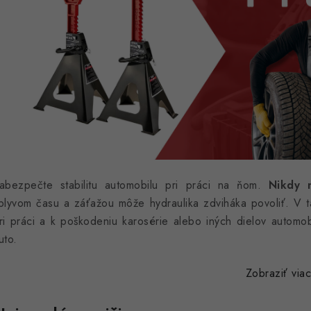
abezpečte stabilitu automobilu pri práci na ňom.
Nikdy n
plyvom času a záťažou môže hydraulika zdviháka povoliť. V
ri práci a k poškodeniu karosérie alebo iných dielov automo
uto.
Zobraziť via