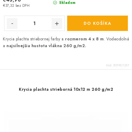
Skladom
€37,32 bez DPH
DO KOŠÍKA
Krycia plachta striebornej farby
s rozmerom 4 x 8 m
. Vodeodolná
a
najsilnejšia hustota vlákna 260 g/m2.
Kód:
BST99/1257
Krycia plachta strieborná 10x12 m 260 g/m2