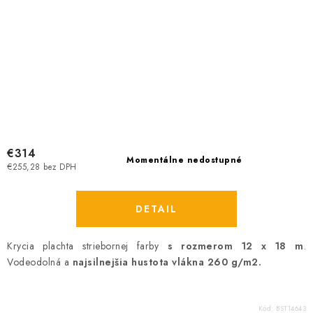
€314
Momentálne nedostupné
€255,28 bez DPH
DETAIL
Krycia plachta striebornej farby
s rozmerom 12 x 18 m
.
Vodeodolná a
najsilnejšia hustota vlákna 260 g/m2.
Kód:
BST14643