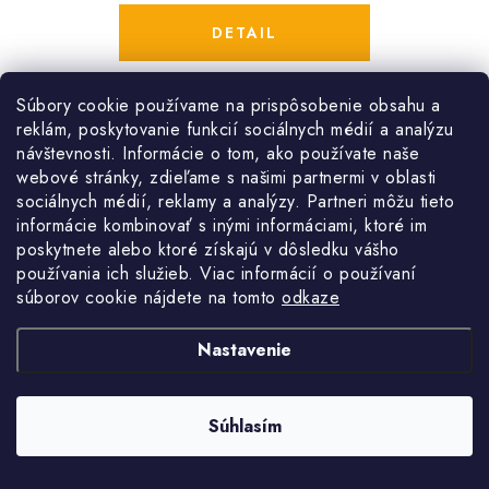
DETAIL
Krycia plachta striebornej farby
s rozmerom 8 x 10 m
.
Súbory cookie používame na prispôsobenie obsahu a
Vodeodolná a
najsilnejšia hustota vlákna 260 g/m2.
reklám, poskytovanie funkcií sociálnych médií a analýzu
návštevnosti. Informácie o tom, ako používate naše
webové stránky, zdieľame s našimi partnermi v oblasti
Kód:
BST99/1258
sociálnych médií, reklamy a analýzy. Partneri môžu tieto
informácie kombinovať s inými informáciami, ktoré im
poskytnete alebo ktoré získajú v dôsledku vášho
O
používania ich služieb. Viac informácií o používaní
NAČÍTAŤ 1 ĎALŠIU
v
súborov cookie nájdete na tomto
odkaze
l
á
Nastavenie
S
d
1
2
t
a
r
Súhlasím
c
á
n
i