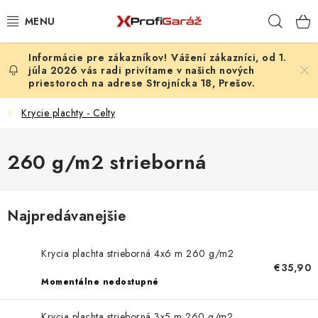
Prejsť
Hľad
na
obsah
Vážení zákazníci, od 1.
REALIZÁCIE & RIEŠENIA
júla 2026 vás radi privítame v našich nových
priestoroch na adrese Strojnícka 18, Prešov.
AKCIE A NOVINKY
Krycie plachty - Celty
VYBAVENIE PNEUSERVISU
260 g/m2 strieborná
NÁRADIE PODĽA TYPU OPRAVY
VYBAVENIE DIELNE
Najpredávanejšie
NÁRADIE
Krycia plachta strieborná 4x6 m 260 g/m2
€35,90
ČISTENIE A UMÝVANIE
Momentálne nedostupné
Krycia plachta strieborná 3x5 m 260 g/m2