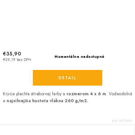
€35,90
Momentálne nedostupné
€29,19 bez DPH
DETAIL
Krycia plachta striebornej farby
s rozmerom 4 x 6 m
. Vodeodolná
a
najsilnejšia hustota vlákna 260 g/m2.
Kód:
BST14616