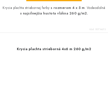
Krycia plachta striebornej farby
s rozmerom 4 x 5 m
. Vodeodolná
a
najsilnejšia hustota vlákna 260 g/m2.
Kód:
BST14613
Krycia plachta strieborná 4x6 m 260 g/m2