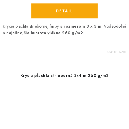
DETAIL
Krycia plachta striebornej farby
s rozmerom 3 x 3 m
. Vodeodolná
a
najsilnejšia hustota vlákna 260 g/m2.
Kód:
BST14601
Krycia plachta strieborná 3x4 m 260 g/m2