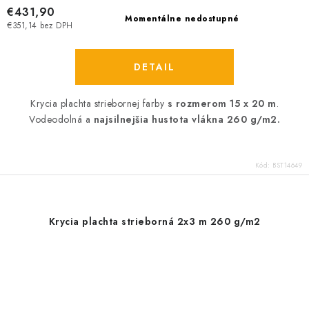
€431,90
Momentálne nedostupné
€351,14 bez DPH
DETAIL
Krycia plachta striebornej farby
s rozmerom 15 x 20 m
.
Vodeodolná a
najsilnejšia hustota vlákna 260 g/m2.
Kód:
BST14649
Krycia plachta strieborná 2x3 m 260 g/m2