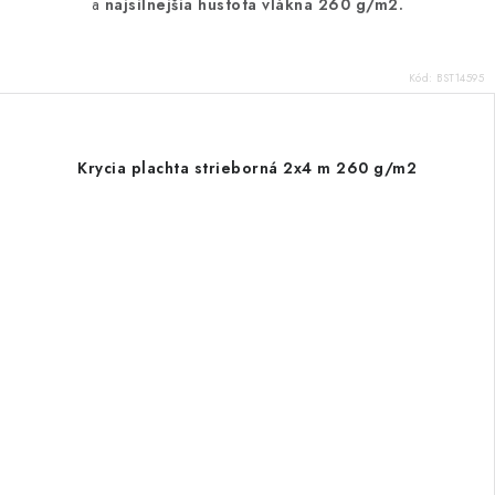
a
najsilnejšia hustota vlákna 260 g/m2.
Kód:
BST14595
Krycia plachta strieborná 2x4 m 260 g/m2