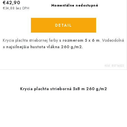
€42,90
Momentálne nedostupné
€34,88 bez DPH
DETAIL
Krycia plachta striebornej farby
s rozmerom 5 x 6 m
. Vodeodolná
a
najsilnejšia hustota vlákna 260 g/m2.
Kód:
BST14622
Krycia plachta strieborná 5x8 m 260 g/m2