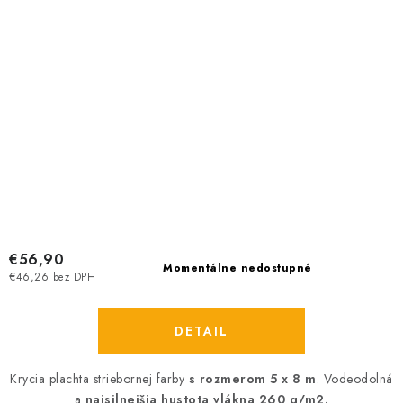
€56,90
Momentálne nedostupné
€46,26 bez DPH
DETAIL
Krycia plachta striebornej farby
s rozmerom 5 x 8 m
. Vodeodolná
a
najsilnejšia hustota vlákna 260 g/m2.