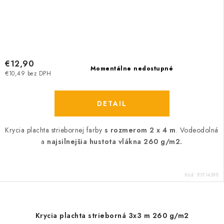
€12,90
Momentálne nedostupné
€10,49 bez DPH
DETAIL
Krycia plachta striebornej farby
s rozmerom 2 x 4 m
. Vodeodolná
a
najsilnejšia hustota vlákna 260 g/m2.
Kód:
BST14598
Krycia plachta strieborná 3x3 m 260 g/m2