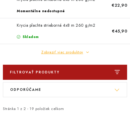
PROFI PORADŇA
€22,90
Momentálne nedostupné
GARÁŽOVÝ BAZÁR
Krycia plachta strieborná 4x8 m 260 g/m2
AUTODOPLNKY
€45,90
Skladom
KRYCIE PLACHTY - CELTY
Zobraziť viac produktov
BALENIE A EXPEDÍCIA
FILTROVAŤ PRODUKTY
Ako nakupovať
Obchodné podmienky
Doprava a platba
V
R
Ochrana osobných údajov
Licenčné zmluvy k fotografiám
ODPORÚČAME
ý
a
Osobné vyzdvihnutie v Prešove
Ako funguje Packeta?
p
d
Doplnkové služby Profigaráž.sk
Newsletter z Profigaráž.sk
i
e
Stránka
1
z
2
-
19
položiek celkom
Darček k objednávke
s
n
Nákup na splátky Quatro - Profigaráž.sk
Kalkulačka Quatro
p
i