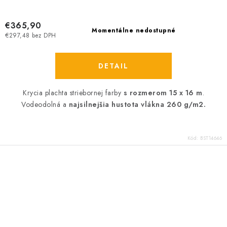
€365,90
Momentálne nedostupné
€297,48 bez DPH
DETAIL
Krycia plachta striebornej farby
s rozmerom 15 x 16 m
.
Vodeodolná a
najsilnejšia hustota vlákna 260 g/m2.
Kód:
BST14646