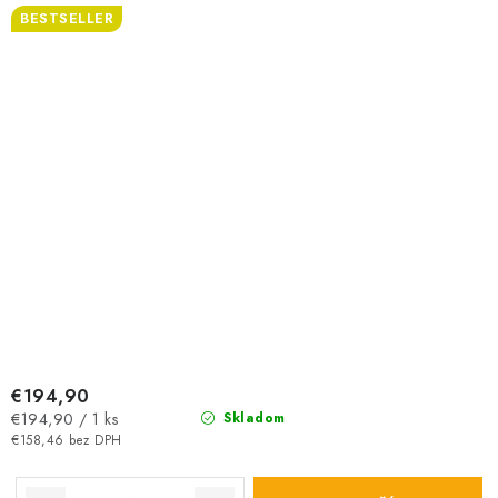
BESTSELLER
€194,90
Jednotková
€194,90 / 1 ks
Skladom
cena:
€158,46 bez DPH