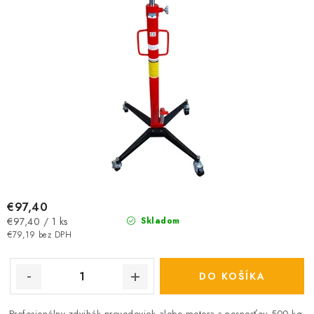
€97,40
Jednotková
€97,40 / 1 ks
Skladom
cena:
€79,19 bez DPH
DO KOŠÍKA
Profesionálny zdvihák prevodoviek alebo motora s nosnosťou 500 kg.