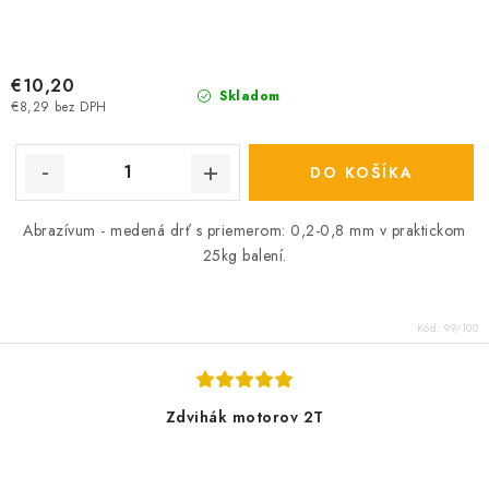
€10,20
Skladom
€8,29 bez DPH
DO KOŠÍKA
Abrazívum - medená drť s priemerom: 0,2-0,8 mm v praktickom
25kg balení.
Kód:
99/100
Zdvihák motorov 2T