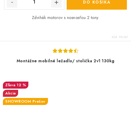
DO KOŠÍKA
Zdvihák motorov s nosnosťou 2 tony.
Kód:
99/241
Montážne mobilné ležadlo/ stolička 2v1 130kg
12 %
Akcia
SHOWROOM Prešov