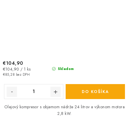
€104,90
Jednotková
€104,90 / 1 ks
Skladom
cena:
€85,28 bez DPH
DO KOŠÍKA
Olejový kompresor s objemom nádrže 24 litrov a výkonom motora
2,8 kW.