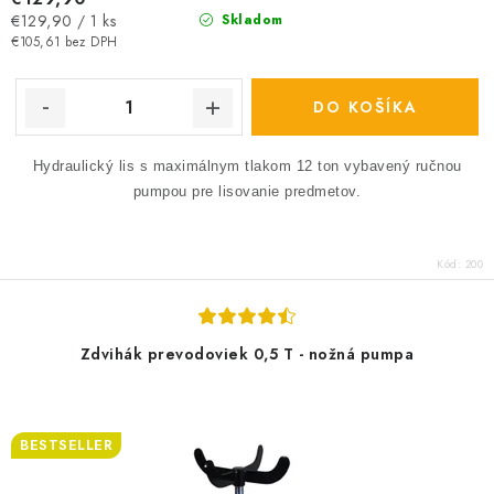
Jednotková
€129,90 / 1 ks
Skladom
cena:
€105,61 bez DPH
DO KOŠÍKA
Hydraulický lis s maximálnym tlakom 12 ton vybavený ručnou
pumpou pre lisovanie predmetov.
Kód:
200
Zdvihák prevodoviek 0,5 T - nožná pumpa
BESTSELLER