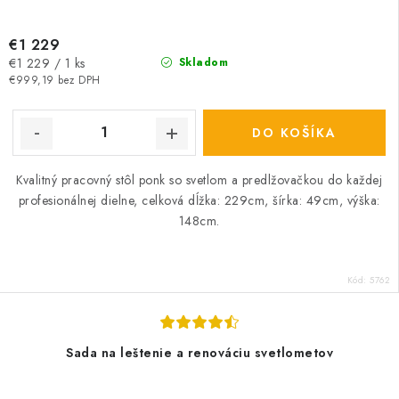
€1 229
Jednotková
€1 229 / 1 ks
Skladom
cena:
€999,19 bez DPH
DO KOŠÍKA
Kvalitný pracovný stôl ponk so svetlom a predlžovačkou do každej
profesionálnej dielne, celková dĺžka: 229cm, šírka: 49cm, výška:
148cm.
Kód:
5762
Sada na leštenie a renováciu svetlometov