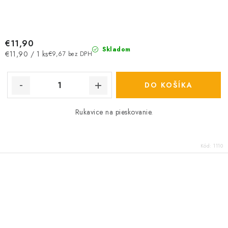
€11,90
Skladom
Jednotková
€11,90 / 1 ks
€9,67 bez DPH
cena:
DO KOŠÍKA
Rukavice na pieskovanie.
Kód:
1110