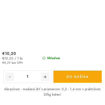
€10,20
Jednotková
€10,20 / 1 ks
Skladom
cena:
€8,29 bez DPH
DO KOŠÍKA
Abrazívum - medená drť s priemerom: 0,2 - 1,4 mm v praktickom
25kg balení.