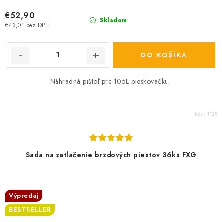
€52,90
Skladom
€43,01 bez DPH
DO KOŠÍKA
Náhradná pištoľ pre 105L pieskovačku.
Kód:
1128
Sada na zatlačenie brzdových piestov 36ks FXG
Výpredaj
BESTSELLER