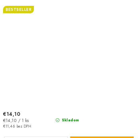
BESTSELLER
€14,10
Jednotková
€14,10 / 1 ks
Skladom
cena:
€11,46 bez DPH