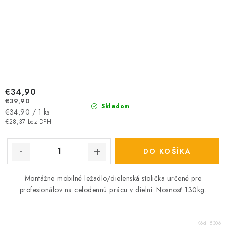
€34,90
€39,90
Skladom
Jednotková
€34,90 / 1 ks
cena:
€28,37 bez DPH
DO KOŠÍKA
Montážne mobilné ležadlo/dielenská stolička určené pre
profesionálov na celodennú prácu v dielni. Nosnosť 130kg.
Kód:
5306