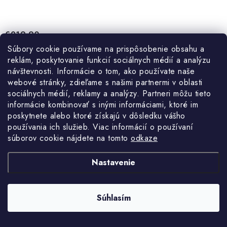
€219,90
Jednotková
€219,90 / 1 ks
Skladom
Súbory cookie používame na prispôsobenie obsahu a
cena:
€178,78 bez DPH
reklám, poskytovanie funkcií sociálnych médií a analýzu
návštevnosti. Informácie o tom, ako používate naše
webové stránky, zdieľame s našimi partnermi v oblasti
DO KOŠÍKA
sociálnych médií, reklamy a analýzy. Partneri môžu tieto
informácie kombinovať s inými informáciami, ktoré im
Olejový kompresor s výkonom motora 3kW a objemom nádrže 50l.
poskytnete alebo ktoré získajú v dôsledku vášho
používania ich služieb. Viac informácií o používaní
súborov cookie nájdete na tomto
odkaze
Kód:
99/348
Nastavenie
O
NAČÍTAŤ 18 ĎALŠÍCH
v
Súhlasím
l
á
S