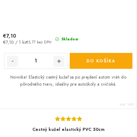
€7,10
Skladom
Jednotková
€7,10 / 1 ks
€5,77 bez DPH
cena:
DO KOŠÍKA
Novinka! Elastický cestný kužeľ sa po prejdení autom vráti do
pôvodného tvaru, ideálny pre autoškoly a cvičiská.
Kód:
1635
Cestný kužel elastický PVC 50cm