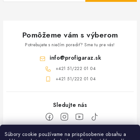
Pomôžeme vám s výberom
Potrebujete s niečím poradiť? Sme tu pre vás!
info
@
profigaraz.sk
+421 51/222 01 04
+421 51/222 01 04
Z
Súbory cookie používame na prispôsobenie obsahu a