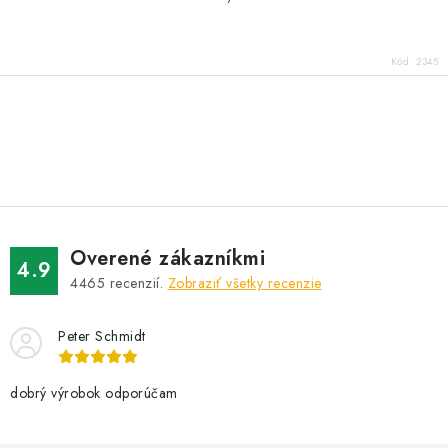
Kód:
2345
O
v
l
á
d
Overené zákazníkmi
a
4.9
4465
recenzií.
Zobraziť všetky recenzie
c
i
Peter Schmidt
e
p
r
dobrý výrobok odporúčam
v