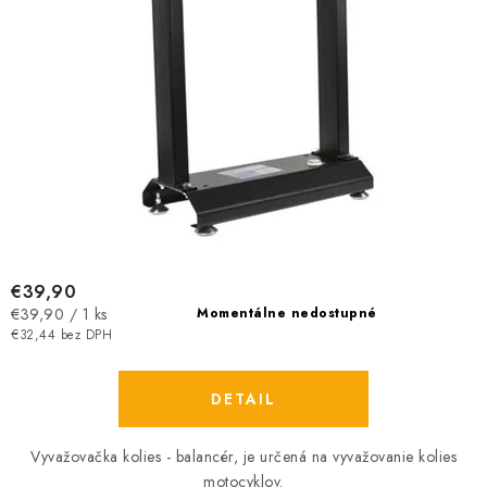
o
k
v
t
o
v
€39,90
Jednotková
€39,90 / 1 ks
Momentálne nedostupné
cena:
€32,44 bez DPH
DETAIL
Vyvažovačka kolies - balancér, je určená na vyvažovanie kolies
motocyklov.