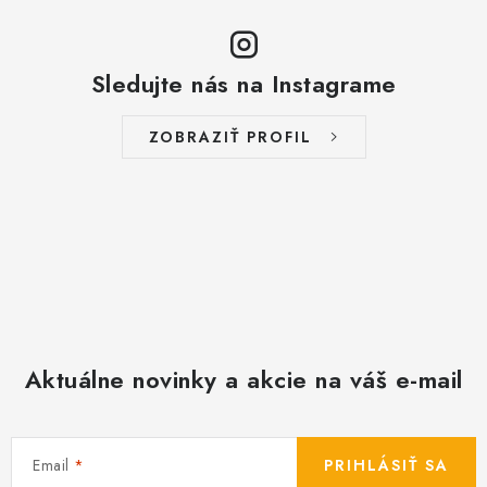
k
y
v
Sledujte nás na Instagrame
ý
p
i
ZOBRAZIŤ PROFIL
s
u
Aktuálne novinky a akcie na váš e-mail
Email
PRIHLÁSIŤ SA