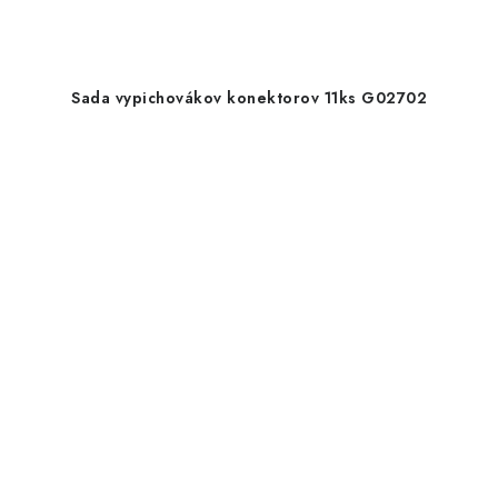
Sada vypichovákov konektorov 11ks G02702