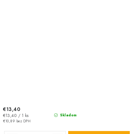
€13,40
Jednotková
€13,40 / 1 ks
Skladom
cena:
€10,89 bez DPH