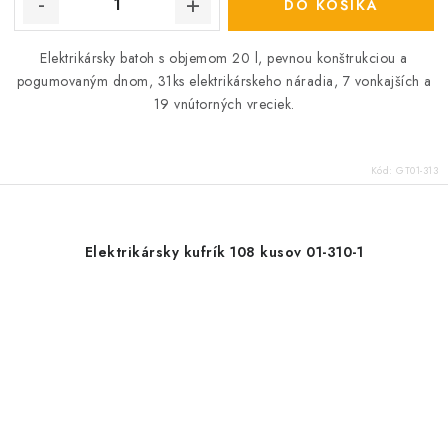
DO KOŠÍKA
Elektrikársky batoh s objemom 20 l, pevnou konštrukciou a
pogumovaným dnom, 31ks elektrikárskeho náradia, 7 vonkajších a
19 vnútorných vreciek.
Kód:
GT01-313
Elektrikársky kufrík 108 kusov 01-310-1