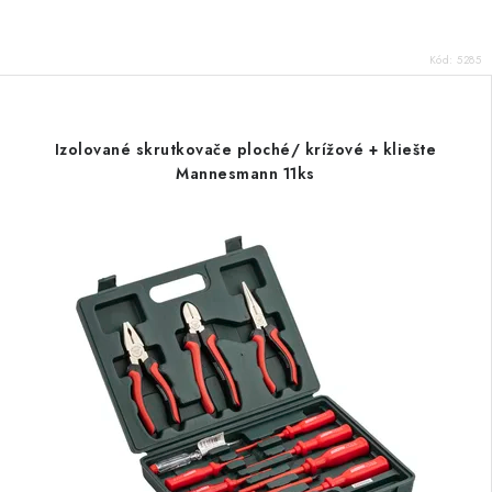
Kód:
5285
Izolované skrutkovače ploché/ krížové + kliešte
Mannesmann 11ks