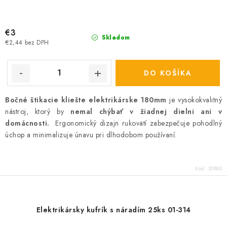
€3
Skladom
€2,44 bez DPH
DO KOŠÍKA
Bočné štikacie kliešte elektrikárske 180mm
je vysokokvalitný
nástroj, ktorý by
nemal chýbať v žiadnej dielni ani v
domácnosti.
Ergonomický dizajn rukovätí zabezpečuje pohodlný
úchop a minimalizuje únavu pri dlhodobom používaní.
Kód:
20880
Elektrikársky kufrík s náradím 25ks 01-314