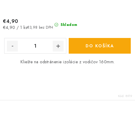
€4,90
Skladom
Jednotková
€4,90 / 1 ks
€3,98 bez DPH
cena:
DO KOŠÍKA
Kliešte na odstránenie izolácie z vodičov 160mm.
Kód:
8919