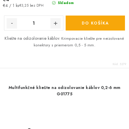
Skladom
Jednotková
€4 / 1 ks
€3,25 bez DPH
cena:
DO KOŠÍKA
Kliešte na odizolovanie káblov.
Krimpovacie kliešte pre neizolované
konektory s priemerom 0,5 - 5 mm.
Kód:
5279
Multifunkčné kliešte na odizolovanie káblov 0,2-6 mm
G01775