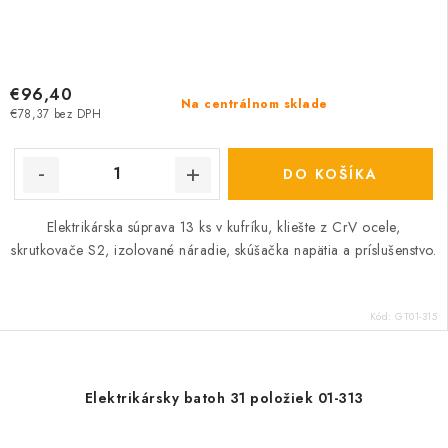
€96,40
Na centrálnom sklade
€78,37 bez DPH
DO KOŠÍKA
Elektrikárska súprava 13 ks v kufríku, kliešte z CrV ocele,
skrutkovače S2, izolované náradie, skúšačka napätia a príslušenstvo.
Kód:
GT01-315
Elektrikársky batoh 31 položiek 01-313