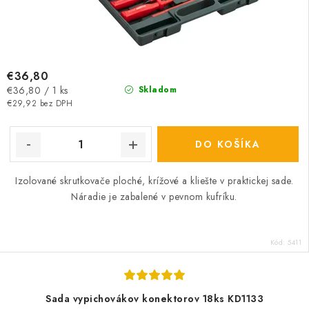
€36,80
Jednotková
€36,80 / 1 ks
Skladom
cena:
€29,92 bez DPH
DO KOŠÍKA
Izolované skrutkovače ploché, krížové a kliešte v praktickej sade.
Náradie je zabalené v pevnom kufríku.
Kód:
5411
Sada vypichovákov konektorov 18ks KD1133