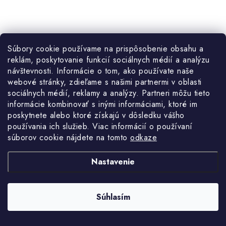
€614
Na centrálnom sklade
Súbory cookie používame na prispôsobenie obsahu a
€499,19 bez DPH
reklám, poskytovanie funkcií sociálnych médií a analýzu
návštevnosti. Informácie o tom, ako používate naše
DO KOŠÍKA
webové stránky, zdieľame s našimi partnermi v oblasti
sociálnych médií, reklamy a analýzy. Partneri môžu tieto
informácie kombinovať s inými informáciami, ktoré im
Izolovaná sada náradia NEO 51 ks pre elektrické a hybridné
poskytnete alebo ktoré získajú v dôsledku vášho
vozidlá, VDE výbava, 3/8" nástrčné hlavice, kufrík, hmotnosť 10,64
používania ich služieb. Viac informácií o používaní
kg.
súborov cookie nájdete na tomto
odkaze
Nastavenie
Kód:
GT01-312
Súhlasím
O
NAČÍTAŤ 17 ĎALŠÍCH
v