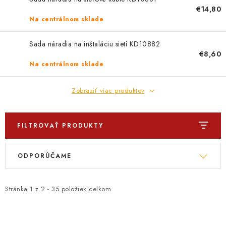
PROFI PORADŇA
€14,80
Na centrálnom sklade
GARÁŽOVÝ BAZÁR
Sada náradia na inštaláciu sietí KD10882
AUTODOPLNKY
€8,60
Na centrálnom sklade
KRYCIE PLACHTY - CELTY
Zobraziť viac produktov
BALENIE A EXPEDÍCIA
FILTROVAŤ PRODUKTY
Ako nakupovať
Obchodné podmienky
Doprava a platba
V
R
Ochrana osobných údajov
Licenčné zmluvy k fotografiám
ODPORÚČAME
ý
a
Osobné vyzdvihnutie v Prešove
Ako funguje Packeta?
p
d
Doplnkové služby Profigaráž.sk
Newsletter z Profigaráž.sk
i
e
Stránka
1
z
2
-
35
položiek celkom
Darček k objednávke
s
n
Nákup na splátky Quatro - Profigaráž.sk
Kalkulačka Quatro
p
i