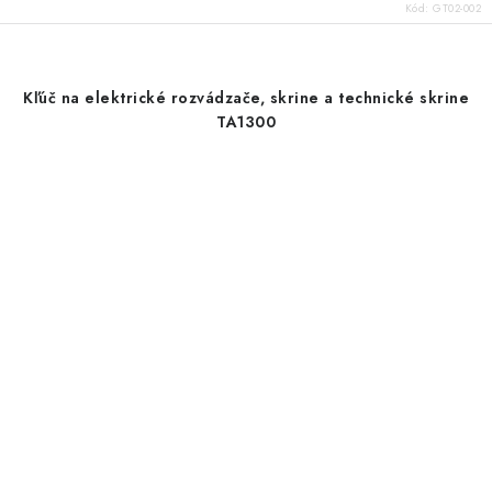
Kód:
GT02-002
Kľúč na elektrické rozvádzače, skrine a technické skrine
TA1300