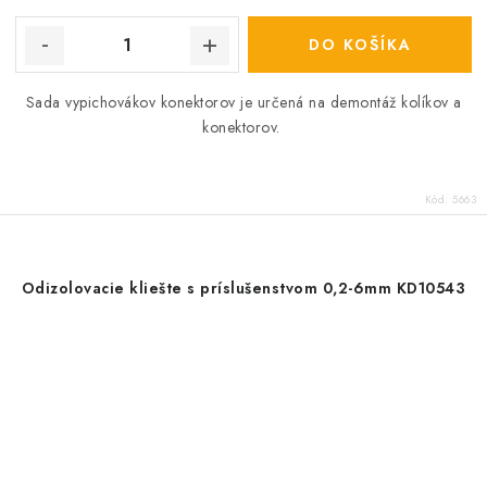
cena:
DO KOŠÍKA
Sada vypichovákov konektorov je určená na demontáž kolíkov a
konektorov.
Kód:
5663
Odizolovacie kliešte s príslušenstvom 0,2-6mm KD10543