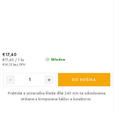
€17,40
Jednotková
€17,40 / 1 ks
Skladom
cena:
€14,15 bez DPH
DO KOŠÍKA
Praktické a univerzálne kliešte dlhé 240 mm na odizolovanie,
strihanie a krimpovanie káblov a konektorov.