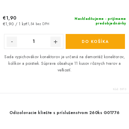
€1,90
Naskladňujeme - prijímame
Jednotková
predobjednávky
€1,90 / 1 ks
€1,54 bez DPH
cena:
DO KOŠÍKA
Sada vypichovákov konektorov je určená na demontáž konektorov,
kolíkov a poistiek. Súprava obsahuje 11 kusov rôznych tvarov a
veľkostí.
Kód:
8913
Odizolovacie kliešte s príslušenstvom 260ks G01776