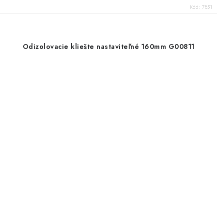
Kód:
7851
Odizolovacie kliešte nastaviteľné 160mm G00811