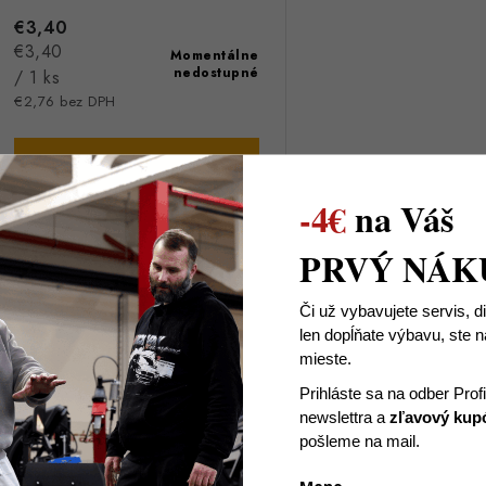
€3,40
Jednotková
€3,40
Momentálne
nedostupné
cena:
/ 1 ks
€2,76 bez DPH
DETAIL
-4€
na Váš
Kvalitná mikrovláknová utierka s
PRVÝ NÁK
rozmermi 40x40cm, efektívne
odstraňovanie všetkých druhov
nečistôt, nespôsobuje žiadne šmuhy
Či už vybavujete servis, d
ani stopy.
len dopĺňate výbavu, ste
mieste.
Kód:
13065
Prihláste sa na odber Prof
newslettra
a
zľavový kup
pošleme na mail.
O