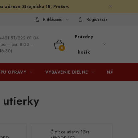
na adrese Strojnícka 18, Prešov.
afiám
Osobné vyzdvihnutie v Prešove
Ako funguje Packeta?
Prihlásenie
Registrácia
Prázdny
+421 51/222 01 04
(po – pia: 8:00 –
NÁKUPNÝ
16:30)
košík
KOŠÍK
YPU OPRAVY
VYBAVENIE DIELNE
NÁRADIE
 utierky
Čistiace utierky 12ks