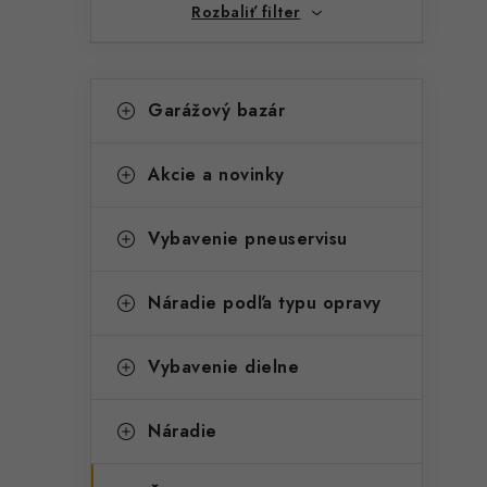
Rozbaliť filter
K
Preskočiť
Garážový bazár
kategórie
a
t
Akcie a novinky
e
g
Vybavenie pneuservisu
ó
t
r
Náradie podľa typu opravy
i
Vybavenie dielne
e
Náradie