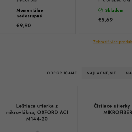
štetcov 5ks
mikrovlákna, OX
ACI M144-20
Momentálne
Skladom
nedostupné
€5,69
€9,90
Zobraziť viac produk
R
ODPORÚČAME
NAJLACNEJŠIE
NA
a
V
d
ý
e
Leštiaca utierka z
Čistiace utierky
p
mikrovlákna, OXFORD ACI
MIKROFIBE
n
M144-20
i