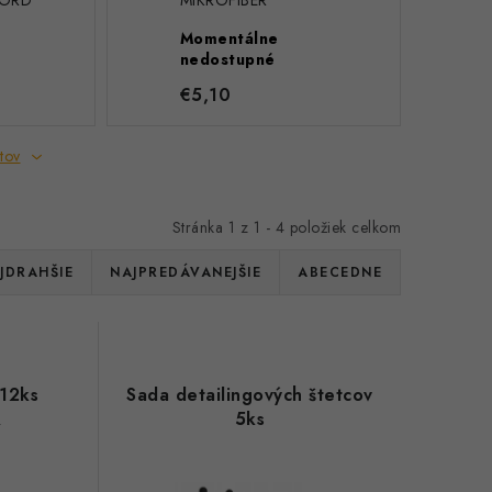
FORD
MIKROFIBER
Momentálne
nedostupné
€5,10
tov
Stránka
1
z
1
-
4
položiek celkom
JDRAHŠIE
NAJPREDÁVANEJŠIE
ABECEDNE
 12ks
Sada detailingových štetcov
R
5ks