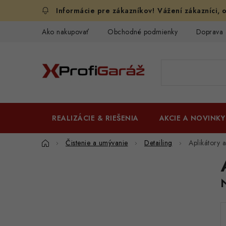
Prejsť
Vážení zákazníci, o
na
obsah
Ako nakupovať
Obchodné podmienky
Doprava 
REALIZÁCIE & RIEŠENIA
AKCIE A NOVINKY
Domov
Čistenie a umývanie
Detailing
Aplikátory 
B
o
č
n