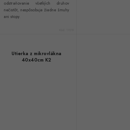
odstraňovanie všetkých druhov
nečistôt, nespôsobuje žiadne šmuhy
ani stopy.
Kód:
17219
Utierka z mikrovlákna
40x40cm K2