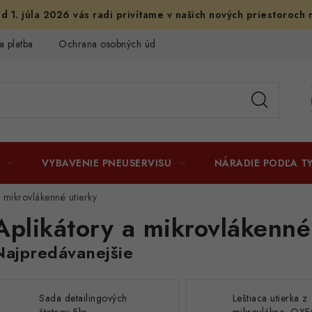
d 1. júla 2026 vás radi privítame v našich nových priestoroch 
a platba
Ochrana osobných údajov
Licenčné zmluvy k fotogr
VYBAVENIE PNEUSERVISU
NÁRADIE PODĽA T
a mikrovlákenné utierky
Aplikátory a mikrovlákenné
Najpredávanejšie
Sada detailingových
Leštiaca utierka z