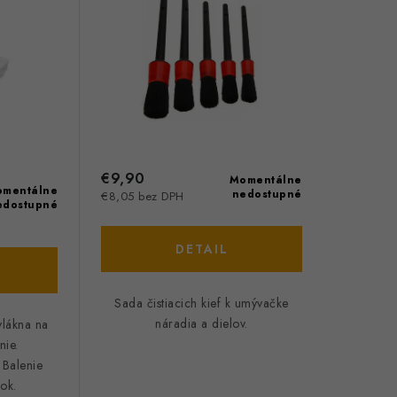
€9,90
Momentálne
mentálne
nedostupné
€8,05 bez DPH
edostupné
DETAIL
Sada čistiacich kief k umývačke
náradia a dielov.
vlákna na
nie.
 Balenie
rok.