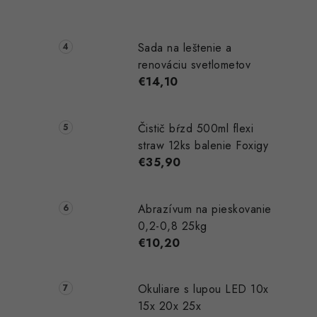
Sada na leštenie a
renováciu svetlometov
i
€14,10
Čistič bŕzd 500ml flexi
straw 12ks balenie Foxigy
€35,90
Abrazívum na pieskovanie
0,2-0,8 25kg
€10,20
Okuliare s lupou LED 10x
15x 20x 25x