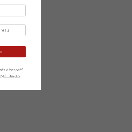
 €
nás v bezpečí.
ných údajov