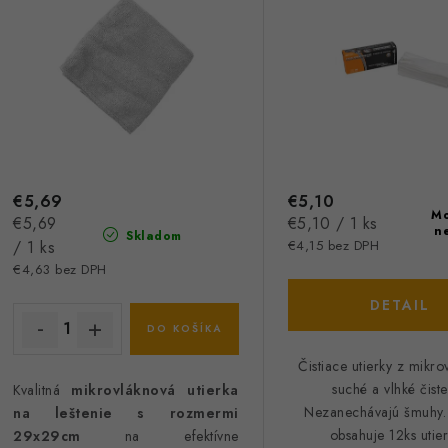
s
e
p
p
r
r
o
o
d
d
u
€5,69
€5,10
u
Mo
Jednotková
Jednotková
€5,69
€5,10 / 1 ks
k
n
Skladom
k
cena:
cena:
/ 1 ks
€4,15 bez DPH
€4,63 bez DPH
t
DETAIL
o
o
DO KOŠÍKA
v
v
Čistiace utierky z mikro
suché a vlhké čiste
Kvalitná
mikrovláknová utierka
Nezanechávajú šmuhy.
na leštenie s rozmermi
obsahuje 12ks utie
29x29cm
na
efektívne