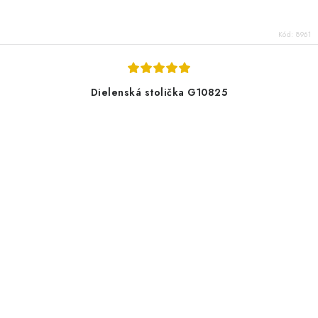
Kód:
8961
Dielenská stolička G10825