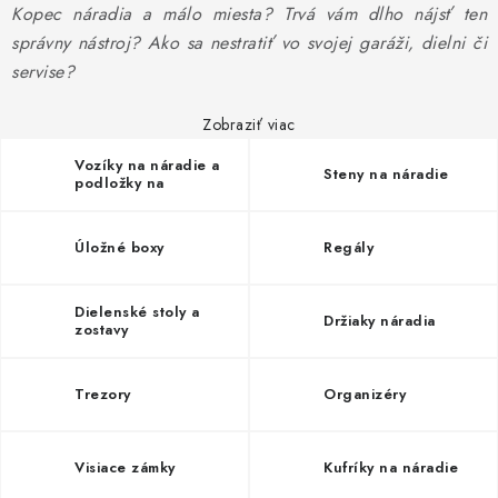
PROFI PORADŇA
Kopec náradia a málo miesta? Trvá vám dlho nájsť ten
správny nástroj? Ako sa nestratiť vo svojej garáži, dielni či
GARÁŽOVÝ BAZÁR
servise?
AUTODOPLNKY
Zobraziť viac
Vozíky na náradie a
Steny na náradie
KRYCIE PLACHTY - CELTY
podložky na
kolieskach
BALENIE A EXPEDÍCIA
Úložné boxy
Regály
Ako nakupovať
Obchodné podmienky
Doprava a platba
Dielenské stoly a
Držiaky náradia
zostavy
Ochrana osobných údajov
Licenčné zmluvy k fotografiám
Osobné vyzdvihnutie v Prešove
Ako funguje Packeta?
Trezory
Organizéry
Doplnkové služby Profigaráž.sk
Newsletter z Profigaráž.sk
Darček k objednávke
Visiace zámky
Kufríky na náradie
Nákup na splátky Quatro - Profigaráž.sk
Kalkulačka Quatro