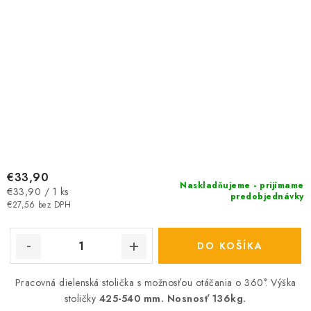
€33,90
Naskladňujeme - prijímame
Jednotková
€33,90 / 1 ks
predobjednávky
cena:
€27,56 bez DPH
DO KOŠÍKA
Pracovná dielenská stolička s možnosťou otáčania o 360°. Výška
stoličky
425-540 mm. Nosnosť 136kg.