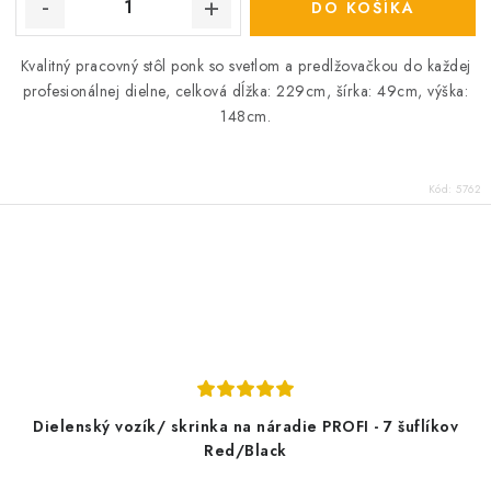
DO KOŠÍKA
Kvalitný pracovný stôl ponk so svetlom a predlžovačkou do každej
profesionálnej dielne, celková dĺžka: 229cm, šírka: 49cm, výška:
148cm.
Kód:
5762
Dielenský vozík/ skrinka na náradie PROFI - 7 šuflíkov
Red/Black