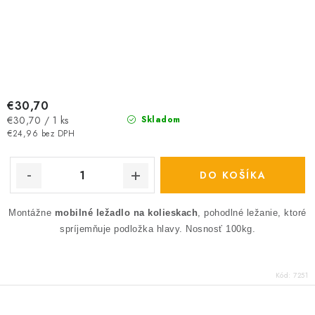
€30,70
Jednotková
€30,70 / 1 ks
Skladom
cena:
€24,96 bez DPH
DO KOŠÍKA
Montážne
mobilné ležadlo na kolieskach
, pohodlné ležanie, ktoré
spríjemňuje podložka hlavy. Nosnosť 100kg.
Kód:
7251