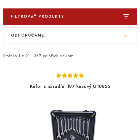
FILTROVAŤ PRODUKTY
V
R
ODPORÚČAME
ý
a
p
d
i
e
Stránka
1
z
21
-
367
položiek celkom
s
n
p
i
r
e
Kufor s náradím 187 kusový G10855
o
p
d
r
u
o
k
d
t
u
o
k