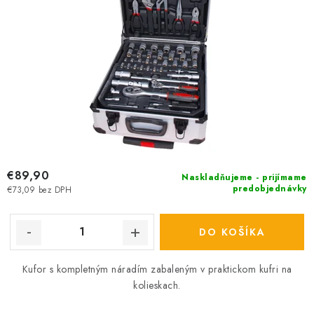
v
t
o
v
€89,90
Naskladňujeme - prijímame
predobjednávky
€73,09 bez DPH
DO KOŠÍKA
Kufor s kompletným náradím zabaleným v praktickom kufri na
kolieskach.