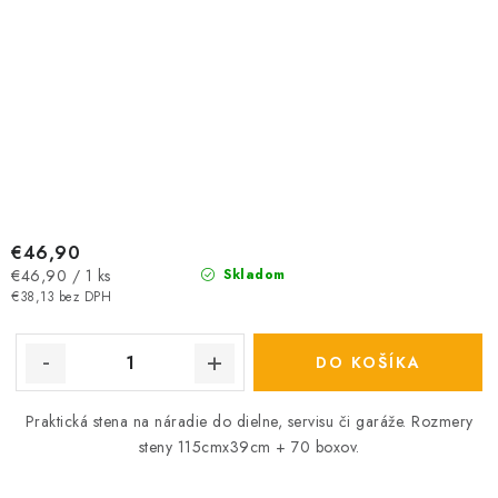
€46,90
Jednotková
€46,90 / 1 ks
Skladom
cena:
€38,13 bez DPH
DO KOŠÍKA
Praktická stena na náradie do dielne, servisu či garáže. Rozmery
steny 115cmx39cm + 70 boxov.