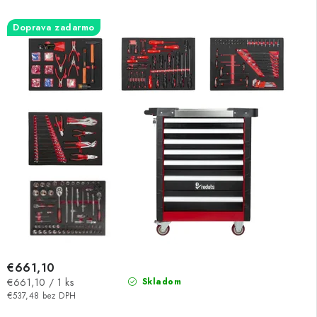
Doprava zadarmo
€661,10
Jednotková
€661,10 / 1 ks
Skladom
cena:
€537,48 bez DPH