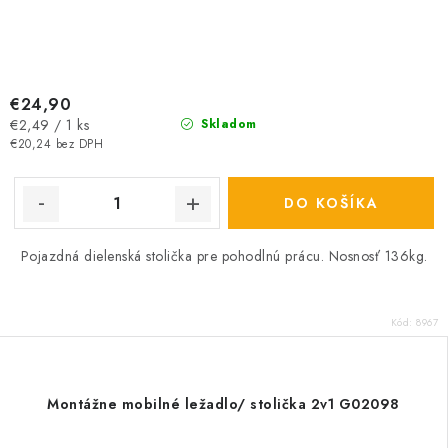
€24,90
Jednotková
€2,49 / 1 ks
Skladom
cena:
€20,24 bez DPH
DO KOŠÍKA
Pojazdná dielenská stolička pre pohodlnú prácu. Nosnosť 136kg.
Kód:
8967
Montážne mobilné ležadlo/ stolička 2v1 G02098