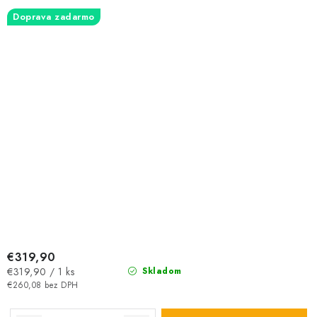
Doprava zadarmo
€319,90
Jednotková
€319,90 / 1 ks
Skladom
cena:
€260,08 bez DPH