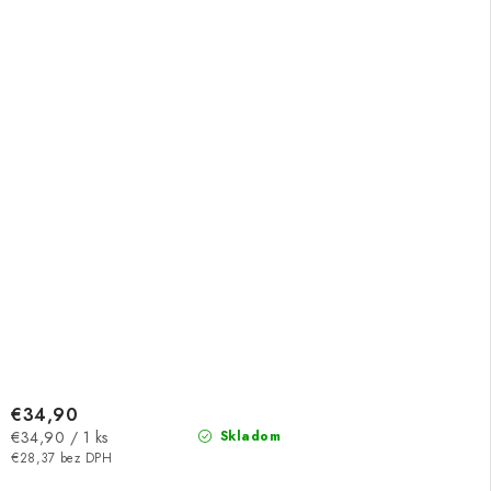
€34,90
Jednotková
€34,90 / 1 ks
Skladom
cena:
€28,37 bez DPH