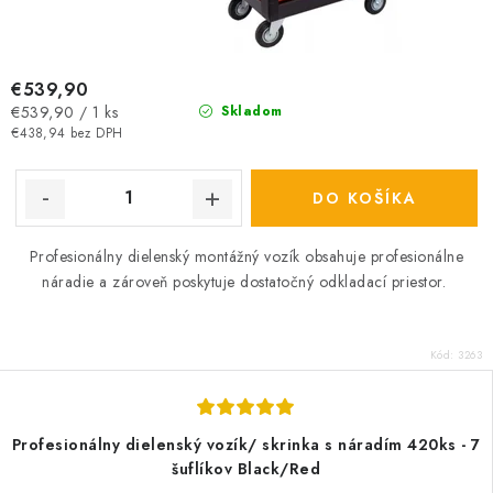
€539,90
Jednotková
€539,90 / 1 ks
Skladom
cena:
€438,94 bez DPH
DO KOŠÍKA
Profesionálny dielenský montážný vozík obsahuje profesionálne
náradie a zároveň poskytuje dostatočný odkladací priestor.
Kód:
3263
Profesionálny dielenský vozík/ skrinka s náradím 420ks - 7
šuflíkov Black/Red