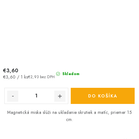
€3,60
Skladom
Jednotková
€3,60 / 1 ks
€2,93 bez DPH
cena:
DO KOŠÍKA
Magnetická miska slúži na ukladanie skrutiek a matíc, priemer 15
cm.