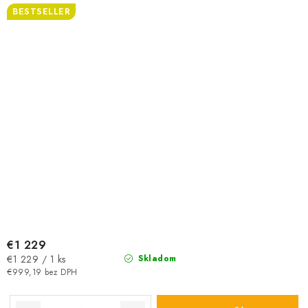
BESTSELLER
€1 229
Jednotková
€1 229 / 1 ks
Skladom
cena:
€999,19 bez DPH