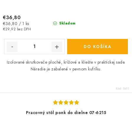
€36,80
Jednotková
€36,80 / 1 ks
Skladom
cena:
€29,92 bez DPH
DO KOŠÍKA
Izolované skrutkovače ploché, krížové a kliešte v praktickej sade.
Náradie je zabalené v pevnom kufríku.
Kód:
5411
Pracovný stôl ponk do dielne 07-6215