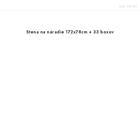
Kód:
99/355
Stena na náradie 172x78cm + 33 boxov