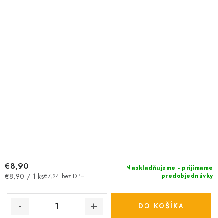
€8,90
Naskladňujeme - prijímame
Jednotková
predobjednávky
€8,90 / 1 ks
€7,24 bez DPH
cena:
DO KOŠÍKA