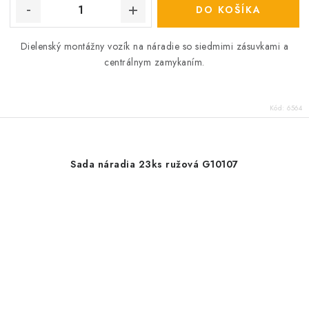
DO KOŠÍKA
Dielenský montážny vozík na náradie so
siedmimi zásuvkami a
centrálnym zamykaním.
Kód:
6564
Sada náradia 23ks ružová G10107