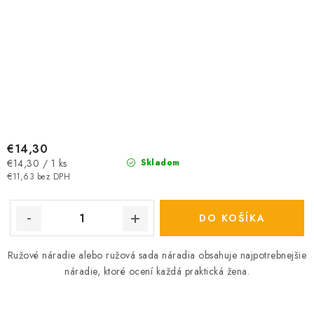
€14,30
Jednotková
€14,30 / 1 ks
Skladom
cena:
€11,63 bez DPH
DO KOŠÍKA
Ružové náradie alebo ružová sada náradia obsahuje najpotrebnejšie
náradie, ktoré ocení každá praktická žena.