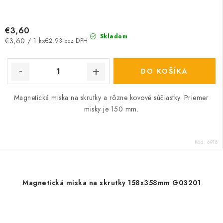
€3,60
Skladom
Jednotková
€3,60 / 1 ks
€2,93 bez DPH
cena:
DO KOŠÍKA
Magnetická miska na skrutky a rôzne kovové súčiastky. Priemer
misky je 150 mm.
Kód:
6918
Magnetická miska na skrutky 158x358mm G03201