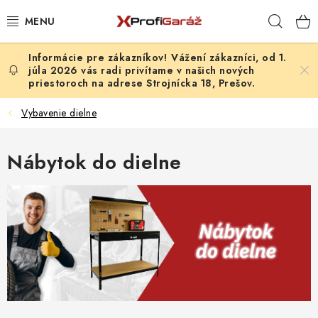
Prejsť
Hľad
na
obsah
Vážení zákazníci, od 1.
REALIZÁCIE & RIEŠENIA
júla 2026 vás radi privítame v našich nových
priestoroch na adrese Strojnícka 18, Prešov.
AKCIE A NOVINKY
Vybavenie dielne
VYBAVENIE PNEUSERVISU
Nábytok do dielne
NÁRADIE PODĽA TYPU OPRAVY
VYBAVENIE DIELNE
NÁRADIE
ČISTENIE A UMÝVANIE