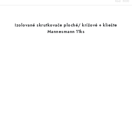
Kód:
5030
Izolované skrutkovače ploché/ krížové + kliešte
Mannesmann 11ks