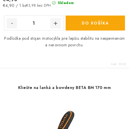
Skladom
Jednotková
€4,90 / 1 ks
€3,98 bez DPH
cena:
DO KOŠÍKA
Podložka pod stojan motocykla pre lepšiu stabilitu na nespevnenom
a nerovnom povrchu.
Kód:
10332
Kliešte na lanká a bowdeny BETA BM 170 mm