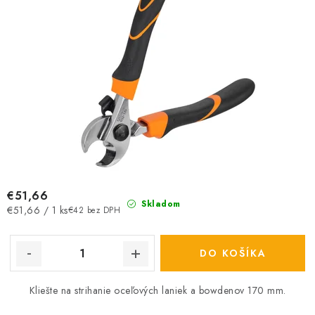
€51,66
Skladom
Jednotková
€51,66 / 1 ks
€42 bez DPH
cena:
DO KOŠÍKA
Kliešte na strihanie oceľových laniek a bowdenov 170 mm.