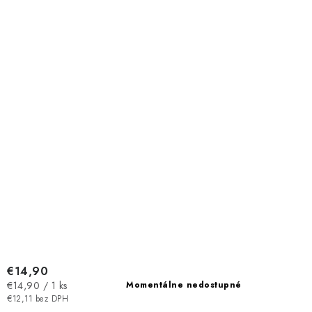
€14,90
Jednotková
€14,90 / 1 ks
Momentálne nedostupné
cena:
€12,11 bez DPH