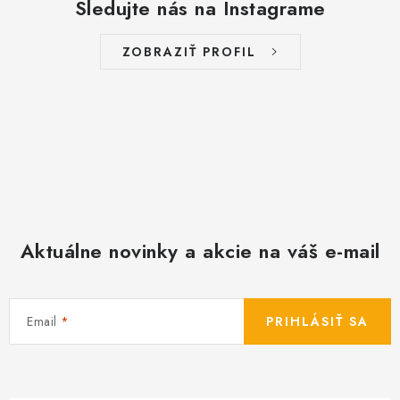
Sledujte nás na Instagrame
ý
p
i
ZOBRAZIŤ PROFIL
s
u
Aktuálne novinky a akcie na váš e-mail
Email
PRIHLÁSIŤ SA