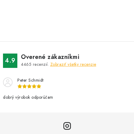
O
v
l
á
d
Overené zákazníkmi
a
4.9
4465
recenzií.
Zobraziť všetky recenzie
c
i
Peter Schmidt
e
p
r
dobrý výrobok odporúčam
v
k
y
v