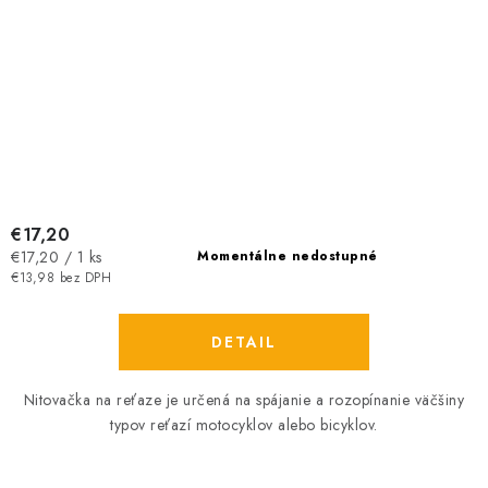
€17,20
Jednotková
€17,20 / 1 ks
Momentálne nedostupné
cena:
€13,98 bez DPH
DETAIL
Nitovačka na reťaze je určená na spájanie a rozopínanie väčšiny
typov reťazí motocyklov alebo bicyklov.