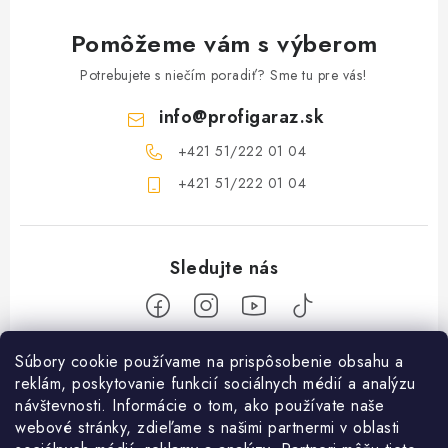
Pomôžeme vám s výberom
Potrebujete s niečím poradiť? Sme tu pre vás!
info
@
profigaraz.sk
+421 51/222 01 04
+421 51/222 01 04
Z
Súbory cookie používame na prispôsobenie obsahu a
reklám, poskytovanie funkcií sociálnych médií a analýzu
á
návštevnosti. Informácie o tom, ako používate naše
Nakupovanie
p
webové stránky, zdieľame s našimi partnermi v oblasti
ä
Ako nakupovať