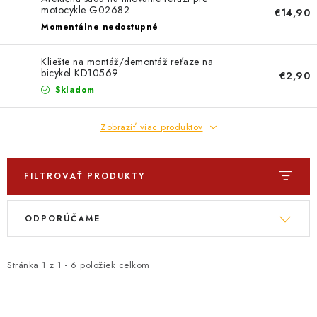
PROFI PORADŇA
motocykle G02682
€14,90
Momentálne nedostupné
GARÁŽOVÝ BAZÁR
Kliešte na montáž/demontáž reťaze na
bicykel KD10569
AUTODOPLNKY
€2,90
Skladom
KRYCIE PLACHTY - CELTY
Zobraziť viac produktov
BALENIE A EXPEDÍCIA
FILTROVAŤ PRODUKTY
Ako nakupovať
Obchodné podmienky
Doprava a platba
V
R
Ochrana osobných údajov
Licenčné zmluvy k fotografiám
ODPORÚČAME
ý
a
Osobné vyzdvihnutie v Prešove
Ako funguje Packeta?
p
d
Doplnkové služby Profigaráž.sk
Newsletter z Profigaráž.sk
i
e
Stránka
1
z
1
-
6
položiek celkom
Darček k objednávke
s
n
Nákup na splátky Quatro - Profigaráž.sk
Kalkulačka Quatro
p
i