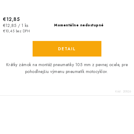
€12,85
Jednotková
€12,85 / 1 ks
Momentálne nedostupné
cena:
€10,45 bez DPH
DETAIL
Krátky zámok na montáž pneumatiky 105 mm z pevnej ocele, pre
pohodlnejšiu výmenu pneumatík motocyklov.
Kód:
20826