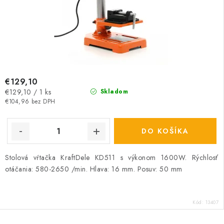
€129,10
Jednotková
€129,10 / 1 ks
Skladom
cena:
€104,96 bez DPH
DO KOŠÍKA
Stolová vŕtačka KraftDele KD511 s výkonom 1600W. Rýchlosť
otáčania: 580-2650 /min. Hlava: 16 mm. Posuv: 50 mm
Kód:
13407