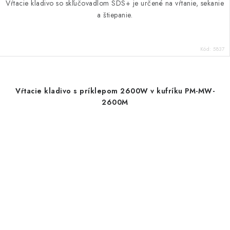
Vŕtacie kladivo so skľučovadlom SDS+ je určené na vŕtanie, sekanie
a štiepanie.
Kód:
5837
Vŕtacie kladivo s príklepom 2600W v kufríku PM-MW-
2600M