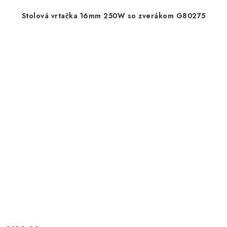
Stolová vrtačka 16mm 250W so zverákom G80275