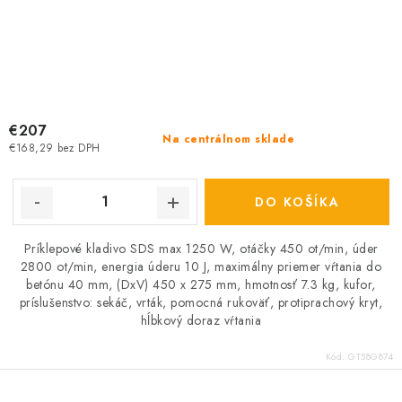
€207
Na centrálnom sklade
€168,29 bez DPH
DO KOŠÍKA
Príklepové kladivo SDS max 1250 W, otáčky 450 ot/min, úder
2800 ot/min, energia úderu 10 J, maximálny priemer vŕtania do
betónu 40 mm, (DxV) 450 x 275 mm, hmotnosť 7.3 kg, kufor,
príslušenstvo: sekáč, vrták, pomocná rukoväť, protiprachový kryt,
hĺbkový doraz vŕtania
Kód:
GT58G874