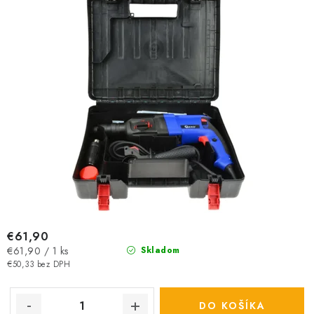
€61,90
Jednotková
€61,90 / 1 ks
Skladom
cena:
€50,33 bez DPH
DO KOŠÍKA