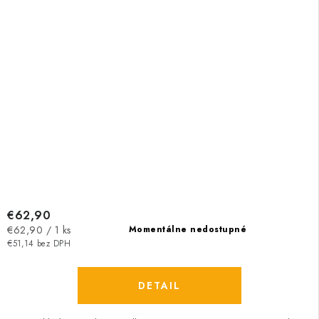
€62,90
Jednotková
€62,90 / 1 ks
Momentálne nedostupné
cena:
€51,14 bez DPH
DETAIL