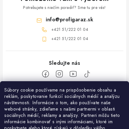
Potrebujete s niečím poradiť? Sme tu pre vás!
info
@
profigaraz.sk
+421 51/222 01 04
+421 51/222 01 04
Z
Súbory cookie používame na prispôsobenie obsahu a
reklám, poskytovanie funkcií sociálnych médií a analýzu
á
návštevnosti. Informácie o tom, ako používate naše
Nakupovanie
p
webové stránky, zdieľame s našimi partnermi v oblasti
ä
Ako nakupovať
sociálnych médií, reklamy a analýzy. Partneri môžu tieto
Objednávky
t
informácie kombinovať s inými informáciami, ktoré im
Obchodné podmienky
poskytnete alebo ktoré získajú v dôsledku vášho