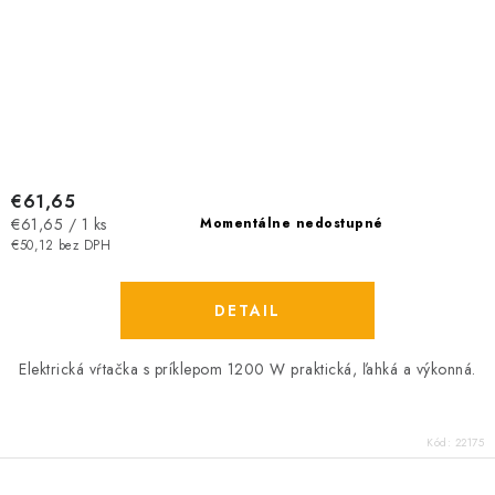
€61,65
Jednotková
€61,65 / 1 ks
Momentálne nedostupné
cena:
€50,12 bez DPH
DETAIL
Elektrická vŕtačka s príklepom 1200 W praktická, ľahká a výkonná.
Kód:
22175