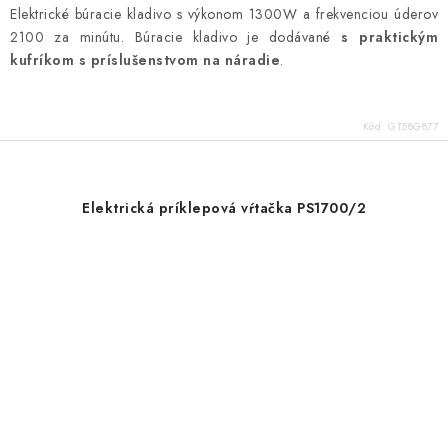
Elektrické búracie kladivo s výkonom 1300W a frekvenciou úderov
2100 za minútu. Búracie kladivo je dodávané
s praktickým
kufríkom s príslušenstvom na náradie
.
Kód:
GT58G877
Elektrická príklepová vŕtačka PS1700/2