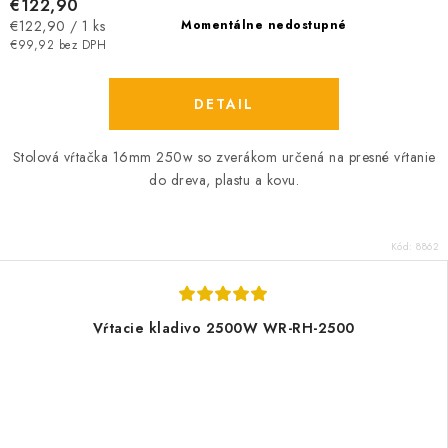
€122,90
Jednotková
€122,90 / 1 ks
Momentálne nedostupné
cena:
€99,92 bez DPH
DETAIL
Stolová vŕtačka 16mm 250w so zverákom určená na presné vŕtanie
do dreva, plastu a kovu.
Kód:
8862
Vŕtacie kladivo 2500W WR-RH-2500