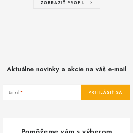
i
ZOBRAZIŤ PROFIL
s
u
Aktuálne novinky a akcie na váš e-mail
Email
PRIHLÁSIŤ SA
Pomôžeme vám s výberom