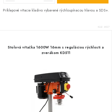
Príklepové vŕtacie kladivo vybavené rýchloupínacou hlavou a SDS+.
Kód:
6837
Stolová vŕtačka 1600W 16mm s reguláciou rýchlosti a
zverákom KD511