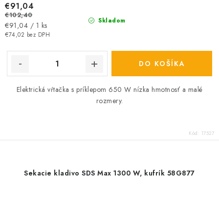
€91,04
€102,40
Skladom
Jednotková
€91,04 / 1 ks
cena:
€74,02 bez DPH
DO KOŠÍKA
Elektrická vŕtačka s príklepom 650 W nízka hmotnosť a malé
rozmery.
Kód:
17527
Sekacie kladivo SDS Max 1300 W, kufrík 58G877