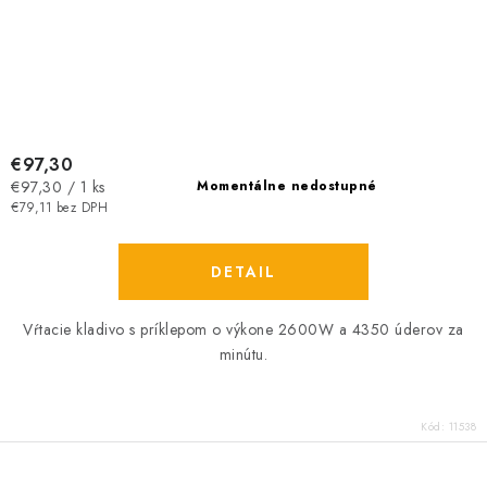
€97,30
Jednotková
€97,30 / 1 ks
Momentálne nedostupné
cena:
€79,11 bez DPH
DETAIL
Vŕtacie kladivo s príklepom o výkone 2600W a 4350 úderov za
minútu.
Kód:
11538