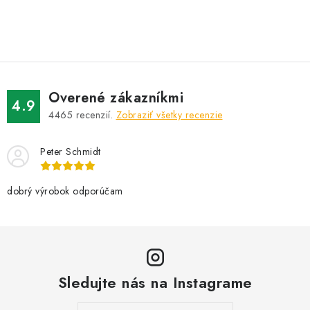
O
v
l
á
d
Overené zákazníkmi
a
4.9
4465
recenzií.
Zobraziť všetky recenzie
c
i
Peter Schmidt
e
p
r
dobrý výrobok odporúčam
v
k
y
v
Sledujte nás na Instagrame
ý
p