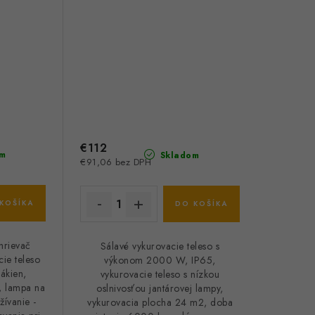
€112
m
Skladom
€91,06 bez DPH
KOŠÍKA
DO KOŠÍKA
hrievač
Sálavé vykurovacie teleso s
ie teleso
výkonom 2000 W, IP65,
ákien,
vykurovacie teleso s nízkou
, lampa na
oslnivosťou jantárovej lampy,
ívanie -
vykurovacia plocha 24 m2, doba