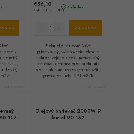
€56,10
m
Skladom
€45,61 bez DPH
KOŠÍKA
DO KOŠÍKA
č 2kW
Elektrický ohrievač 3kW
 teleso z
priemyselný, vykurovacie teleso z
staviteľný
nehrdzavejúcej ocele, nastaviteľný
prehriatiu,
termostat, ochrana proti prehriatiu,
á rukoväť,
s ventilátorom, izolovaná rukoväť,
3 m3/h
prietok vzduchu 291 m3/h
Kód:
GT90-065
Kód:
GT90-066
ievaný
Olejový ohrievač 2000W 9
 90-107
lamiel 90-152