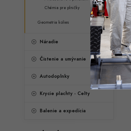
Chémia pre plničky
Geometria kolies
Náradie
Čistenie a umývanie
Autodoplnky
Krycie plachty - Celty
Balenie a expedícia