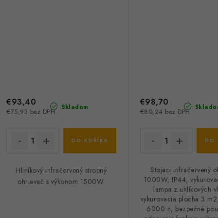
90-037
€93,40
€98,70
Skladom
Sklado
€75,93 bez DPH
€80,24 bez DPH
DO KOŠÍKA
DO 
Stojaci infračervený o
Hliníkový infračervený stropný
1000W, IP44, vykurovac
ohrievač s výkonom 1500W.
lampa z uhlíkových vl
vykurovacia plocha 3 m2
6000 h, bezpečné použ