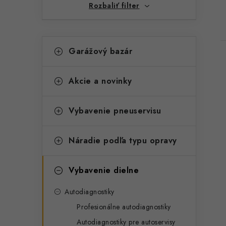
Rozbaliť filter
K
Preskočiť
Garážový bazár
kategórie
a
t
Akcie a novinky
e
g
Vybavenie pneuservisu
i
ó
r
Náradie podľa typu opravy
i
Vybavenie dielne
e
Autodiagnostiky
Profesionálne autodiagnostiky
Autodiagnostiky pre autoservisy