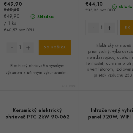
u
€49,90
€44,10
u
Sklado
€60,50
€35,85 bez DPH
k
Jednotková
k
€49,90
Skladom
cena:
/ 1 ks
t
DO 
€40,57 bez DPH
o
o
Elektrický ohrieva
v
DO KOŠÍKA
v
priemyselný, vykurovacie
nehrdzavejúcej ocele, na
termostat, ochrana proti 
Elektrický ohrievač s vysokým
s ventilátorom, izolovan
výkonom a účinným vykurovaním.
prietok vzduchu 25
Kód:
9489
Keramický elektrický
Infračervený vyhr
ohrievač PTC 2kW 90-062
panel 720W, WIFI