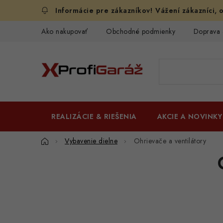
Prejsť
Vážení zákazníci, o
na
obsah
Ako nakupovať
Obchodné podmienky
Doprava 
REALIZÁCIE & RIEŠENIA
AKCIE A NOVINKY
Domov
Vybavenie dielne
Ohrievače a ventilátory
B
o
č
n