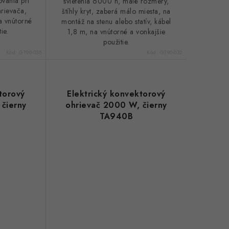
ovania pri
svietenia 6000 h, malé rozmery,
rievača,
štíhly kryt, zaberá málo miesta, na
a vnútorné
montáž na stenu alebo statív, kábel
ie.
1,8 m, na vnútorné a vonkajšie
použitie.
Kód:
GT90-035
Kód:
GT90-032
torový
Elektrický konvektorový
čierny
ohrievač 2000 W, čierny
TA940B