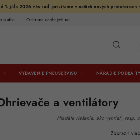
d 1. júla 2026 vás radi privítame v našich nových priestoroch 
a platba
Ochrana osobných údajov
Licenčné zmluvy k fotogr
VYBAVENIE PNEUSERVISU
NÁRADIE PODĽA T
Ohrievače a ventilátory
Hľadáte riešenie, ako vyhriať, resp. 
Zobraziť via