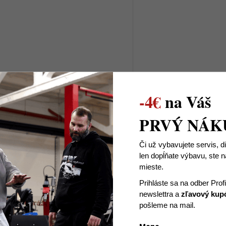
-4€
na Váš
€34,90
€192
Skladom
Sklado
€28,37 bez DPH
€156,10 bez DPH
PRVÝ NÁK
Či už vybavujete servis, d
DO KOŠÍKA
DO 
len dopĺňate výbavu, ste
mieste.
Keramický, elektrický, prenosný -
Infračervený panel 720
Prihláste sa na odber Prof
ohrievač značky Neo s výkonom 2
displejom, WiFi ovlá
newslettra
a
zľavový kup
kW.
dotykovým panelom, ča
pošleme na mail.
teplotou 16–37 °C, d
ochranou, montáž na ste