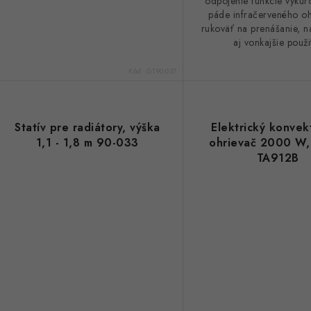
odpojenie funkcie vykur
páde infračerveného oh
rukoväť na prenášanie, n
aj vonkajšie použit
Kód:
GT90-037
Statív pre radiátory, výška
Elektrický konvek
1,1 - 1,8 m 90-033
ohrievač 2000 W, 
TA912B