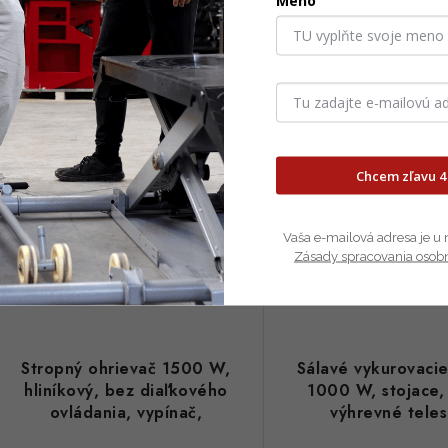
Meno
Kód:
GT90-062
Chcem zľavu 4
Vaša e-mailová adresa je u 
Zásady spracovania osob
Stropný ohrievač 1500 W,
Sálavé vykurovacie
hliníkový, bez diaľkového
1000 W, stojace,
ovládania, vypínač,
výhrevné teles
halogénová žiarovka, IP44
karbónovou lampou