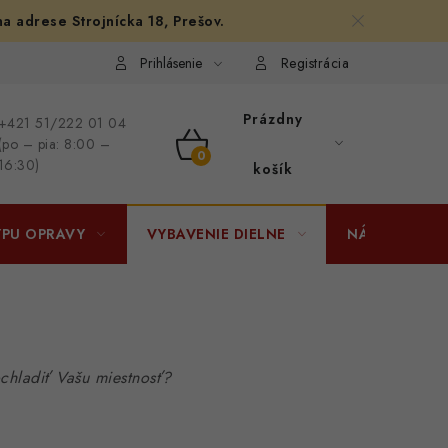
na adrese Strojnícka 18, Prešov.
afiám
Osobné vyzdvihnutie v Prešove
Ako funguje Packeta?
Prihlásenie
Registrácia
Prázdny
+421 51/222 01 04
(po – pia: 8:00 –
NÁKUPNÝ
16:30)
košík
KOŠÍK
YPU OPRAVY
VYBAVENIE DIELNE
NÁRADIE
ochladiť Vašu miestnosť?
c