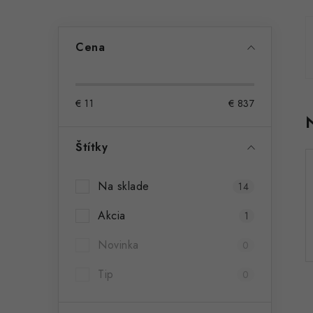
ý
p
Cena
a
n
€
11
€
837
e
l
Štítky
Na sklade
14
Akcia
1
Novinka
0
Tip
0