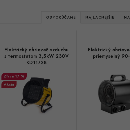
R
ODPORÚČAME
NAJLACNEJŠIE
NA
a
V
d
ý
e
Elektrický ohrievač vzduchu
Elektrický ohriev
p
s termostatom 3,5kW 230V
priemyselný 90
n
KD11728
i
s
17 %
e
Akcia
p
p
r
r
o
o
d
d