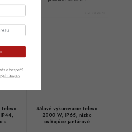
Kód:
GT90-107
Kód:
GT90-152
 €
nás v bezpečí.
ných údajov
 teleso
Sálavé vykurovacie teleso
 IP44,
2000 W, IP65, nízko
o s
oslňujúce jantárové
 90-035
výhrevné teleso 90-032