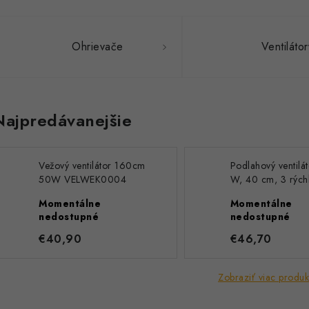
Ohrievače
Ventilátor
Najpredávanejšie
Vežový ventilátor 160cm
Podlahový ventilá
50W VELWEK0004
W, 40 cm, 3 rýchl
oscilácia, biely 9
Momentálne
Momentálne
nedostupné
nedostupné
€40,90
€46,70
Zobraziť viac produk