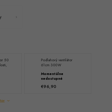
y
tor 50
Podlahový ventilátor
osti,
61cm 300W
0-015
VELWEPR0007
Momentálne
nedostupné
€96,90
tov