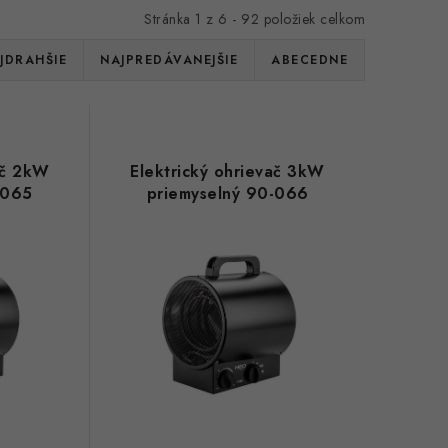
Stránka
1
z
6
-
92
položiek celkom
JDRAHŠIE
NAJPREDÁVANEJŠIE
ABECEDNE
ač 2kW
Elektrický ohrievač 3kW
-065
priemyselný 90-066