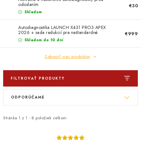
PROFI PORADŇA
odoslaním
€30
Skladom
GARÁŽOVÝ BAZÁR
Autodiagnostika LAUNCH X431 PRO3 APEX
2026 + sada redukcií pre neštandardné
AUTODOPLNKY
€999
konektory osobných automobilov
Skladom do 10 dní
KRYCIE PLACHTY - CELTY
Zobraziť viac produktov
BALENIE A EXPEDÍCIA
FILTROVAŤ PRODUKTY
Ako nakupovať
Obchodné podmienky
Doprava a platba
V
R
Ochrana osobných údajov
Licenčné zmluvy k fotografiám
ODPORÚČAME
ý
a
Osobné vyzdvihnutie v Prešove
Ako funguje Packeta?
p
d
Doplnkové služby Profigaráž.sk
Newsletter z Profigaráž.sk
i
e
Stránka
1
z
1
-
8
položiek celkom
Darček k objednávke
s
n
Nákup na splátky Quatro - Profigaráž.sk
Kalkulačka Quatro
p
i