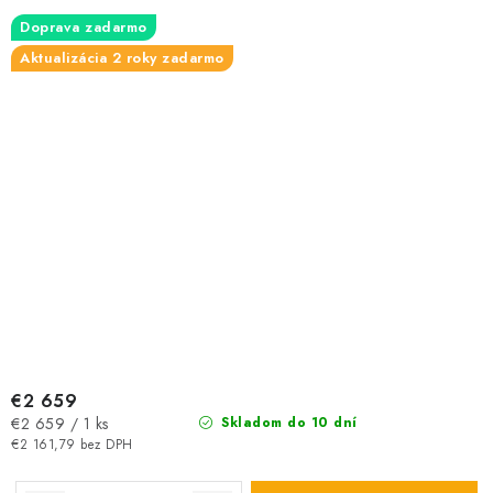
Doprava zadarmo
Aktualizácia 2 roky zadarmo
€2 659
Jednotková
€2 659 / 1 ks
Skladom do 10 dní
cena:
€2 161,79 bez DPH