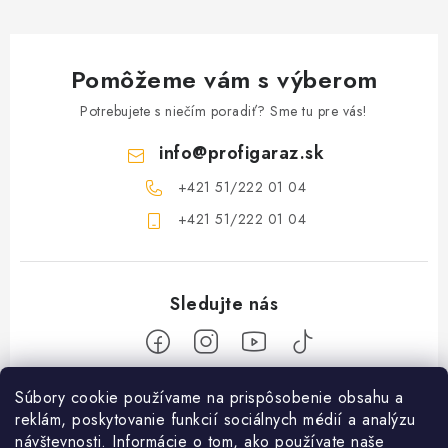
Pomôžeme vám s výberom
Potrebujete s niečím poradiť? Sme tu pre vás!
info
@
profigaraz.sk
+421 51/222 01 04
+421 51/222 01 04
Z
Súbory cookie používame na prispôsobenie obsahu a
reklám, poskytovanie funkcií sociálnych médií a analýzu
á
návštevnosti. Informácie o tom, ako používate naše
Nakupovanie