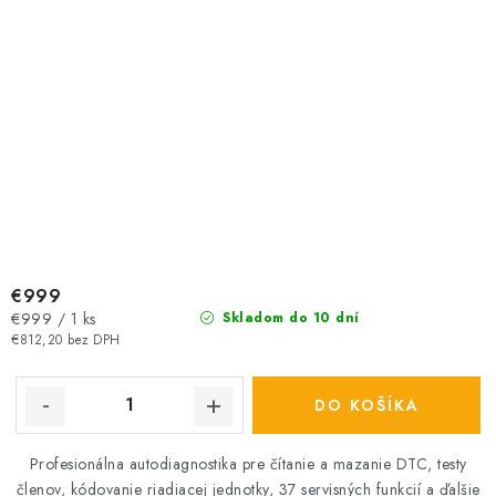
€999
Jednotková
€999 / 1 ks
Skladom do 10 dní
cena:
€812,20 bez DPH
DO KOŠÍKA
Profesionálna autodiagnostika pre čítanie a mazanie DTC, testy
členov, kódovanie riadiacej jednotky, 37 servisných funkcií a ďalšie