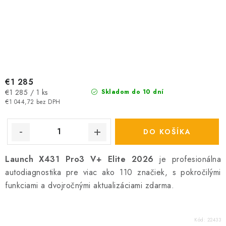
€1 285
Jednotková
€1 285 / 1 ks
Skladom do 10 dní
cena:
€1 044,72 bez DPH
DO KOŠÍKA
Launch X431 Pro3 V+ Elite 2026
je profesionálna
autodiagnostika pre viac ako 110 značiek, s pokročilými
funkciami a dvojročnými aktualizáciami zdarma.
Kód:
22433