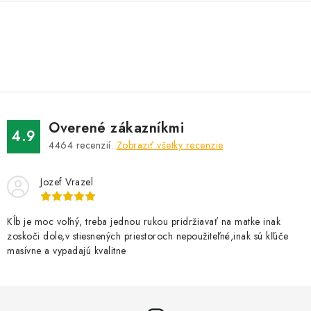
O
v
l
á
d
Overené zákazníkmi
a
4.9
4464
recenzií.
Zobraziť všetky recenzie
c
i
Jozef Vrazel
e
p
r
Kĺb je moc voľný, treba jednou rukou pridržiavať na matke inak
zoskoči dole,v stiesnených priestoroch nepoužiteľné,inak sú kľúče
v
masívne a vypadajú kvalitne
k
y
v