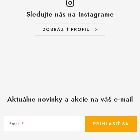
ý
p
Sledujte nás na Instagrame
i
s
ZOBRAZIŤ PROFIL
u
Aktuálne novinky a akcie na váš e-mail
Email
PRIHLÁSIŤ SA