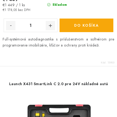
Jednotková
€1 449 / 1 ks
Skladom
cena:
€1 178,05 bez DPH
DO KOŠÍKA
Full-systémová autodiagnostika s príslušenstvom a softvérom pre
programovanie imobilizéra, kľúčov a ochrany proti krádeži.
Kód:
15900
Launch X431 SmartLink C 2.0 pre 24V nákladné autá