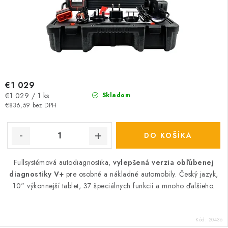
€1 029
Jednotková
€1 029 / 1 ks
Skladom
cena:
€836,59 bez DPH
DO KOŠÍKA
Fullsystémová autodiagnostika,
vylepšená verzia obľúbenej
diagnostiky V+
pre osobné a nákladné automobily. Český jazyk,
10" výkonnejší tablet, 37 špeciálnych funkcií a mnoho ďalšieho.
Kód:
20436