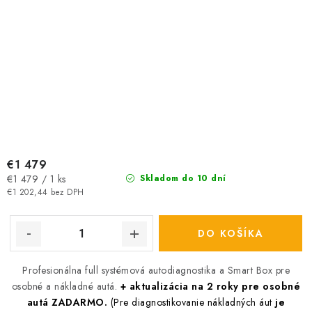
€1 479
Jednotková
€1 479 / 1 ks
Skladom do 10 dní
cena:
€1 202,44 bez DPH
DO KOŠÍKA
Profesionálna full systémová autodiagnostika a Smart Box pre
osobné a nákladné autá.
+ aktualizácia na 2 roky pre osobné
autá ZADARMO.
(Pre diagnostikovanie nákladných áut
je