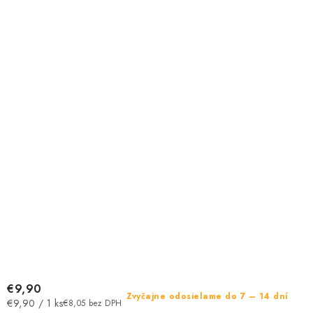
€9,90
Zvyčajne odosielame do 7 – 14 dní
Jednotková
€9,90 / 1 ks
€8,05 bez DPH