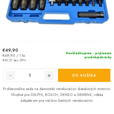
v
€49,90
Naskladňujeme - prijímame
Jednotková
€49,90 / 1 ks
predobjednávky
cena:
€40,57 bez DPH
DO KOŠÍKA
Profesionálna sada na demontáž vstrekovačov dieselových motorov.
Vhodná pre DELPHI, BOSCH, DENSO a SIEMENS, vďaka
adaptérom pre väčšinu bežných vstrekovačov.