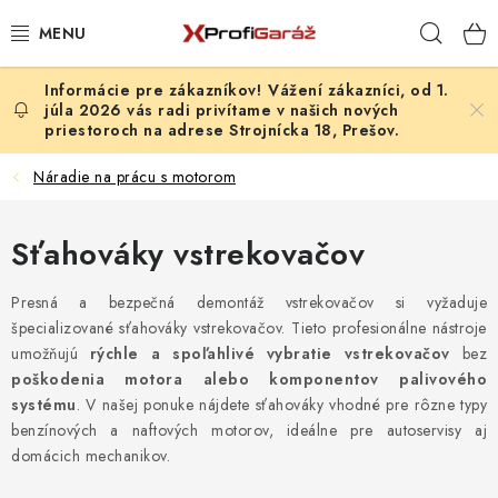
Prejsť
Hľad
na
obsah
Vážení zákazníci, od 1.
REALIZÁCIE & RIEŠENIA
júla 2026 vás radi privítame v našich nových
priestoroch na adrese Strojnícka 18, Prešov.
AKCIE A NOVINKY
Náradie na prácu s motorom
VYBAVENIE PNEUSERVISU
Sťahováky vstrekovačov
NÁRADIE PODĽA TYPU OPRAVY
Presná a bezpečná demontáž vstrekovačov si vyžaduje
VYBAVENIE DIELNE
špecializované sťahováky vstrekovačov. Tieto profesionálne nástroje
umožňujú
rýchle a spoľahlivé vybratie vstrekovačov
bez
poškodenia motora alebo komponentov palivového
NÁRADIE
systému
. V našej ponuke nájdete sťahováky vhodné pre rôzne typy
benzínových a naftových motorov, ideálne pre autoservisy aj
ČISTENIE A UMÝVANIE
domácich mechanikov.