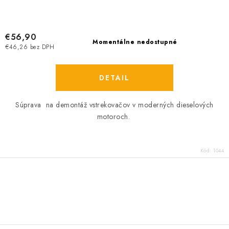
€56,90
Momentálne nedostupné
€46,26 bez DPH
DETAIL
Súprava na demontáž vstrekovačov v moderných dieselových
motoroch.
Kód:
1044
O
v
l
á