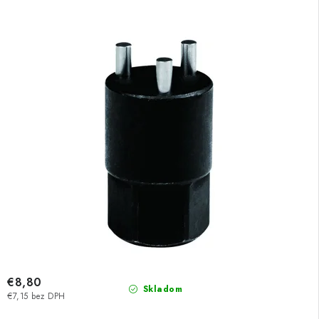
€8,80
Skladom
€7,15 bez DPH