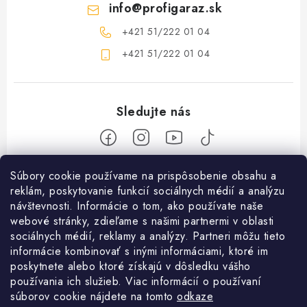
info
@
profigaraz.sk
+421 51/222 01 04
+421 51/222 01 04
Z
Súbory cookie používame na prispôsobenie obsahu a
reklám, poskytovanie funkcií sociálnych médií a analýzu
á
návštevnosti. Informácie o tom, ako používate naše
Nakupovanie
p
webové stránky, zdieľame s našimi partnermi v oblasti
ä
Ako nakupovať
sociálnych médií, reklamy a analýzy. Partneri môžu tieto
Objednávky
t
informácie kombinovať s inými informáciami, ktoré im
Obchodné podmienky
poskytnete alebo ktoré získajú v dôsledku vášho
i
Použitie Darčekovej poukážky
O nás
používania ich služieb. Viac informácií o používaní
e
Doprava a platba
súborov cookie nájdete na tomto
odkaze
REKLAMÁCIA / VRÁTENIE TOVARU
SHOWROOM Prešov