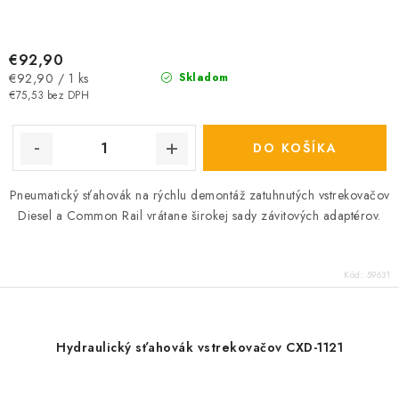
€92,90
Jednotková
€92,90 / 1 ks
Skladom
cena:
€75,53 bez DPH
DO KOŠÍKA
Pneumatický sťahovák na rýchlu demontáž zatuhnutých vstrekovačov
Diesel a Common Rail vrátane širokej sady závitových adaptérov.
Kód:
59631
Hydraulický sťahovák vstrekovačov CXD-1121