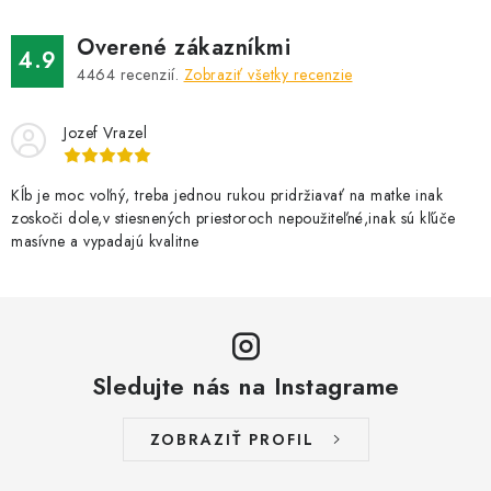
d
Overené zákazníkmi
a
4.9
4464
recenzií.
Zobraziť všetky recenzie
c
i
Jozef Vrazel
e
p
r
Kĺb je moc voľný, treba jednou rukou pridržiavať na matke inak
zoskoči dole,v stiesnených priestoroch nepoužiteľné,inak sú kľúče
v
masívne a vypadajú kvalitne
k
y
v
ý
p
Sledujte nás na Instagrame
i
s
ZOBRAZIŤ PROFIL
u