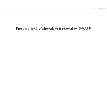
Kód:
59489
Pneumatický sťahovák vstrekovačov S-VA7P