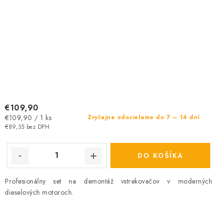
€109,90
Jednotková
€109,90 / 1 ks
Zvyčajne odosielame do 7 – 14 dní
cena:
€89,35 bez DPH
DO KOŠÍKA
Profesionálny set na demontáž vstrekovačov v moderných
dieselových motoroch.