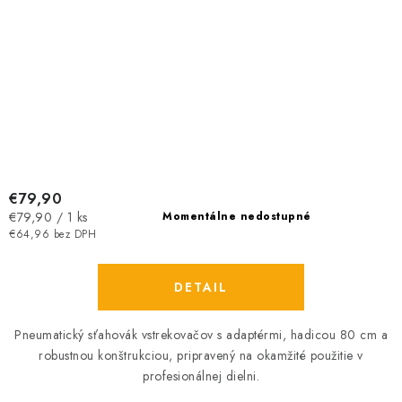
€79,90
Jednotková
€79,90 / 1 ks
Momentálne nedostupné
cena:
€64,96 bez DPH
DETAIL
Pneumatický sťahovák vstrekovačov s adaptérmi, hadicou 80 cm a
robustnou konštrukciou, pripravený na okamžité použitie v
profesionálnej dielni.