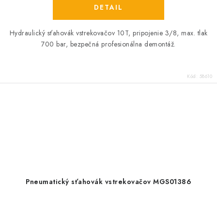
DETAIL
Hydraulický sťahovák vstrekovačov 10T, pripojenie 3/8, max. tlak
700 bar, bezpečná profesionálna demontáž.
Kód:
58610
Pneumatický sťahovák vstrekovačov MGS01386