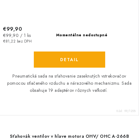
€99,90
Jednotková
€99,90 / 1 ks
Momentálne nedostupné
cena:
€81,22 bez DPH
DETAIL
Pneumatická sada na sťahovanie zaseknutých vstrekovačov
pomocou stlačeného vzduchu a nárazového mechanizmu. Sada
obsahuje 19 adaptérov rôznych veľkostí.
Kód:
99/1258
Sťahovák ventilov v hlave motora OHV/ OHC A-266B