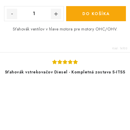
cena:
DO KOŠÍKA
Sťahovák ventilov v hlave motora pre motory OHC/OHV.
Kód:
14103
Sťahovák vstrekovačov Diesel - Kompletná zostava S-ITSS