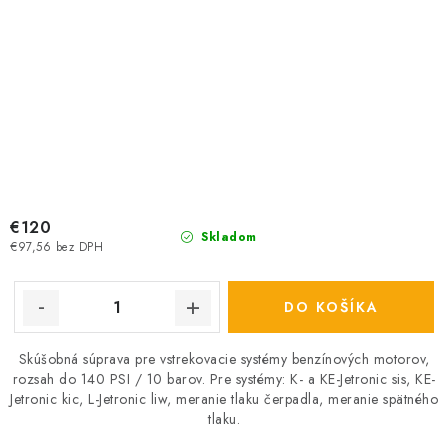
€120
Skladom
€97,56 bez DPH
DO KOŠÍKA
Skúšobná súprava pre vstrekovacie systémy benzínových motorov,
rozsah do 140 PSI / 10 barov. Pre systémy: K- a KE-Jetronic sis, KE-
Jetronic kic, L-Jetronic liw, meranie tlaku čerpadla, meranie spätného
tlaku.