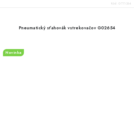
Kód:
GT11-264
Pneumatický sťahovák vstrekovačov G02654
Novinka