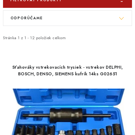
FILTROVAŤ PRODUKTY
V
R
ODPORÚČAME
ý
a
p
d
i
e
Stránka
1
z
1
-
12
položiek celkom
s
n
p
i
r
e
Sťahováky vstrekovacích trysiek - vstrekov DELPHI,
o
p
BOSCH, DENSO, SIEMENS kufrík 14ks G02651
d
r
u
o
k
d
t
u
o
k
v
t
o