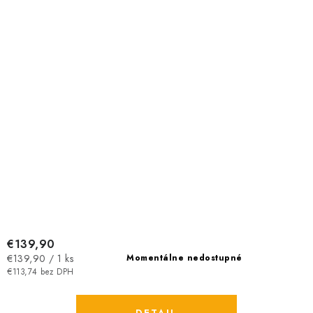
€139,90
Jednotková
€139,90 / 1 ks
Momentálne nedostupné
cena:
€113,74 bez DPH
DETAIL