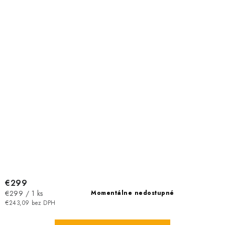
€299
Jednotková
€299 / 1 ks
Momentálne nedostupné
cena:
€243,09 bez DPH