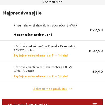
PROFI PORADŇA
Zobraziť viac
Najpredávanejšie
GARÁŽOVÝ BAZÁR
AUTODOPLNKY
Pneumatický sťahovák vstrekovačov S-VA7P
€99,90
Momentálne nedostupné
KRYCIE PLACHTY - CELTY
Sťahovák vstrekovačov Diesel - Kompletná
BALENIE A EXPEDÍCIA
zostava S-ITSS
€109,90
Zvyčajne odosielame do 7 – 14 dní
Ako nakupovať
Obchodné podmienky
Doprava a platba
Sťahovák ventilov v hlave motora OHV/
Ochrana osobných údajov
Licenčné zmluvy k fotografiám
OHC A-266B
€9,90
Zvyčajne odosielame do 7 – 14 dní
Osobné vyzdvihnutie v Prešove
Ako funguje Packeta?
Doplnkové služby Profigaráž.sk
Newsletter z Profigaráž.sk
Zobraziť viac produktov
Darček k objednávke
Nákup na splátky Quatro - Profigaráž.sk
Kalkulačka Quatro