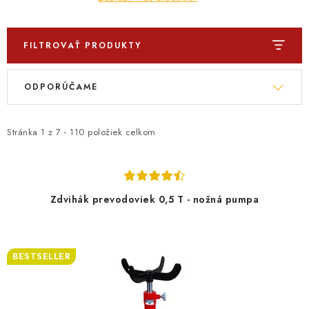
FILTROVAŤ PRODUKTY
V
R
ODPORÚČAME
ý
a
p
d
i
e
Stránka
1
z
7
-
110
položiek celkom
s
n
p
i
r
e
Zdvihák prevodoviek 0,5 T - nožná pumpa
o
p
d
r
u
o
BESTSELLER
k
d
t
u