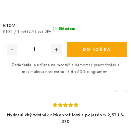
€102
Skladom
Jednotková
€102 / 1 ks
€82,93 bez DPH
cena:
DO KOŠÍKA
Zariadenie je určené na montáž a demontáž prevodoviek s
maximálnou nosnosťou až do 500 kilogramov.
Kód:
3782
Hydraulický zdvihák nízkoprofilový s pojazdom 2,5T LS-
370