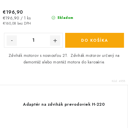
€196,90
Jednotková
€196,90 / 1 ks
Skladom
cena:
€160,08 bez DPH
DO KOŠÍKA
Zdvihák motorov s nosnosťou 2T. Zdvihák motorov určený na
demontáž alebo montáž motora do karosérie.
Kód:
4958
Adaptér na zdvihák prevodoviek H-220