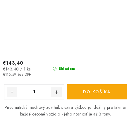
€143,40
Jednotková
€143,40 / 1 ks
Skladom
cena:
€116,59 bez DPH
DO KOŠÍKA
Pneumatický mechový zdvihák s extra výškou je ideálny pre takmer
každé osobné vozidlo - jeho nosnosť je až 3 tony.