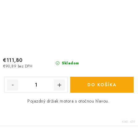
€111,80
Skladom
€90,89 bez DPH
DO KOŠÍKA
Pojazdný držiak motora s otočnou hlavou.
Kód:
459