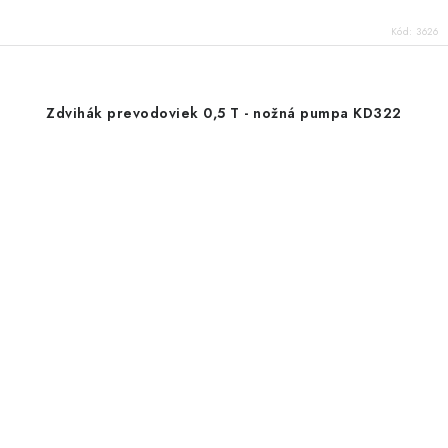
Kód:
3626
Zdvihák prevodoviek 0,5 T - nožná pumpa KD322