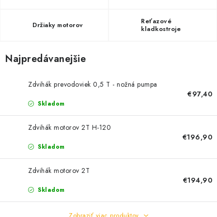
PROFI PORADŇA
Reťazové
Držiaky motorov
GARÁŽOVÝ BAZÁR
kladkostroje
AUTODOPLNKY
Najpredávanejšie
KRYCIE PLACHTY - CELTY
Zdvihák prevodoviek 0,5 T - nožná pumpa
€97,40
BALENIE A EXPEDÍCIA
Skladom
Zdvihák motorov 2T H-120
Ako nakupovať
Obchodné podmienky
Doprava a platba
€196,90
Ochrana osobných údajov
Licenčné zmluvy k fotografiám
Skladom
Osobné vyzdvihnutie v Prešove
Ako funguje Packeta?
Zdvihák motorov 2T
Doplnkové služby Profigaráž.sk
Newsletter z Profigaráž.sk
€194,90
Darček k objednávke
Skladom
Nákup na splátky Quatro - Profigaráž.sk
Kalkulačka Quatro
Zobraziť viac produktov