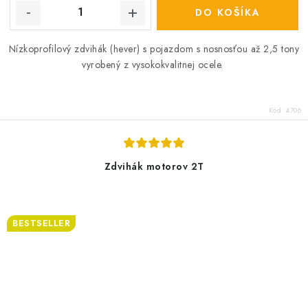
DO KOŠÍKA
Nízkoprofilový zdvihák (hever) s pojazdom s nosnosťou až 2,5 tony
vyrobený z vysokokvalitnej ocele.
Kód:
4706
Zdvihák motorov 2T
BESTSELLER