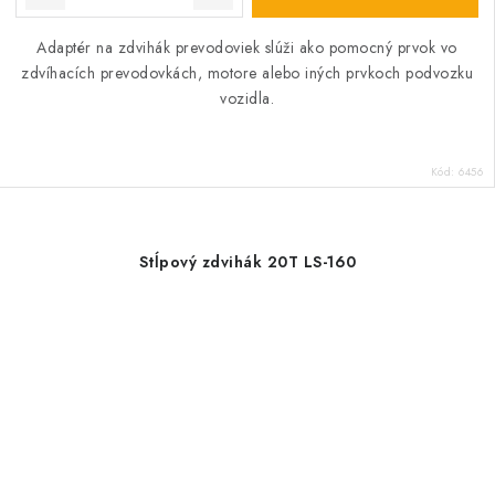
Adaptér na zdvihák prevodoviek
slúži ako pomocný prvok vo
zdvíhacích prevodovkách, motore alebo iných prvkoch podvozku
vozidla.
Kód:
6456
Stĺpový zdvihák 20T LS-160