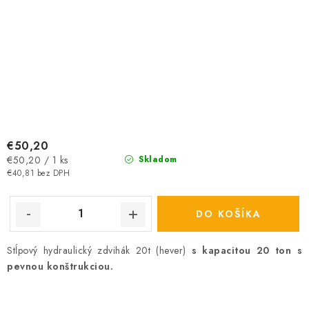
€50,20
Jednotková
€50,20 / 1 ks
Skladom
cena:
€40,81 bez DPH
DO KOŠÍKA
Stĺpový hydraulický zdvihák 20t (hever)
s kapacitou 20 ton s
pevnou konštrukciou.