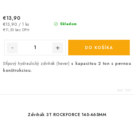
€13,90
Jednotková
€13,90 / 1 ks
Skladom
cena:
€11,30 bez DPH
DO KOŠÍKA
Stĺpový hydraulický zdvihák (hever)
s kapacitou 2 ton s pevnou
konštrukciou.
Kód:
7221
Zdvihák 3T ROCKFORCE 145-465MM