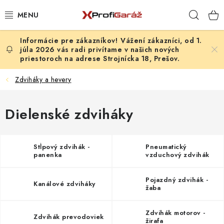
Prejsť
Hľad
na
obsah
Vážení zákazníci, od 1.
REALIZÁCIE & RIEŠENIA
júla 2026 vás radi privítame v našich nových
priestoroch na adrese Strojnícka 18, Prešov.
AKCIE A NOVINKY
Zdviháky a hevery
VYBAVENIE PNEUSERVISU
Dielenské zdviháky
NÁRADIE PODĽA TYPU OPRAVY
VYBAVENIE DIELNE
Stĺpový zdvihák -
Pneumatický
panenka
vzduchový zdvihák
NÁRADIE
Pojazdný zdvihák -
Kanálové zdviháky
žaba
ČISTENIE A UMÝVANIE
Zdvihák motorov -
Zdvihák prevodoviek
žirafa