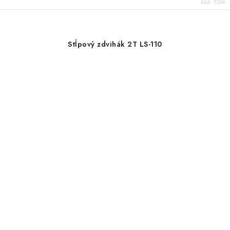
Kód:
7239
Stĺpový zdvihák 2T LS-110