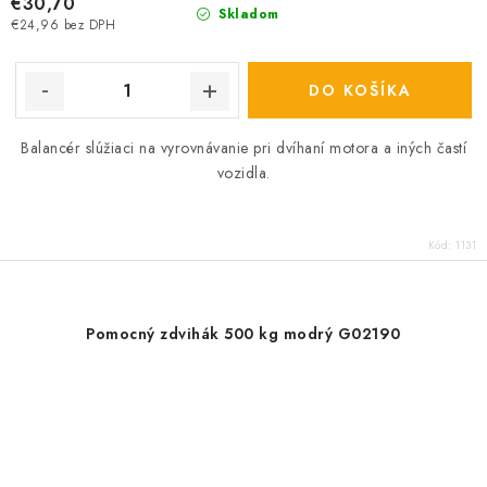
€30,70
Skladom
€24,96 bez DPH
DO KOŠÍKA
Balancér slúžiaci na vyrovnávanie pri dvíhaní motora a iných častí
vozidla.
Kód:
1131
Pomocný zdvihák 500 kg modrý G02190