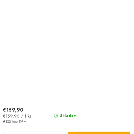
€159,90
Jednotková
€159,90 / 1 ks
Skladom
cena:
€130 bez DPH