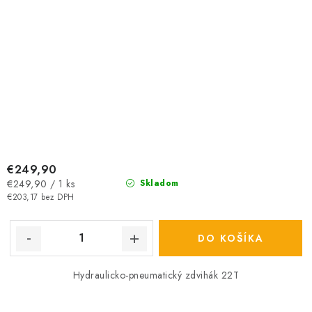
€249,90
Jednotková
€249,90 / 1 ks
Skladom
cena:
€203,17 bez DPH
DO KOŠÍKA
Hydraulicko-pneumatický zdvihák 22T