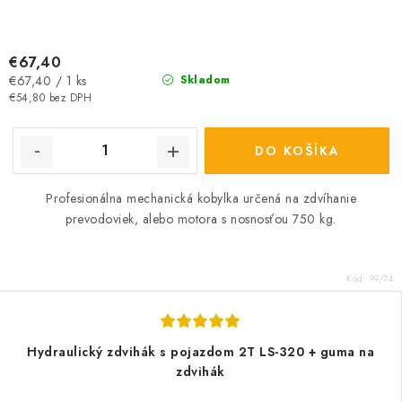
€67,40
Jednotková
€67,40 / 1 ks
Skladom
cena:
€54,80 bez DPH
DO KOŠÍKA
Profesionálna mechanická kobylka určená na zdvíhanie
prevodoviek, alebo motora s nosnosťou 750 kg.
Kód:
99/74
Hydraulický zdvihák s pojazdom 2T LS-320 + guma na
zdvihák