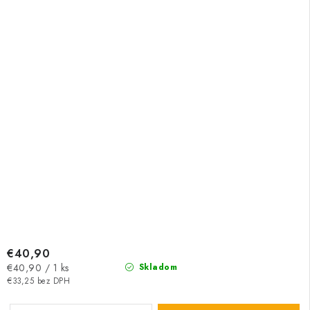
€40,90
Jednotková
€40,90 / 1 ks
Skladom
cena:
€33,25 bez DPH