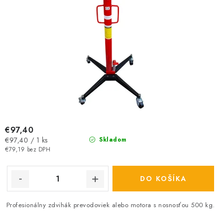
o
k
v
t
o
v
€97,40
Jednotková
€97,40 / 1 ks
Skladom
cena:
€79,19 bez DPH
DO KOŠÍKA
Profesionálny zdvihák prevodoviek alebo motora s nosnosťou 500 kg.