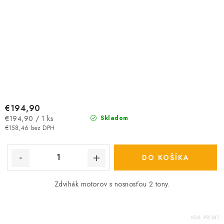
€194,90
Jednotková
€194,90 / 1 ks
Skladom
cena:
€158,46 bez DPH
DO KOŠÍKA
Zdvihák motorov s nosnosťou 2 tony.
Kód:
99/241