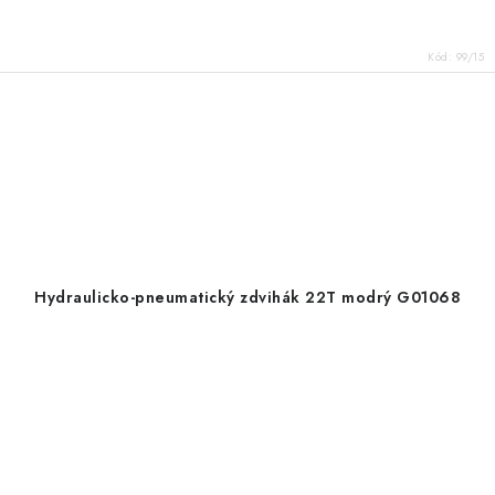
Kód:
99/15
Hydraulicko-pneumatický zdvihák 22T modrý G01068