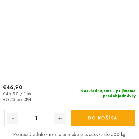
€46,90
Naskladňujeme - prijímame
Jednotková
€46,90 / 1 ks
predobjednávky
cena:
€38,13 bez DPH
DO KOŠÍKA
Pomocný zdvihák na motor alebo prevodovku do 500 kg