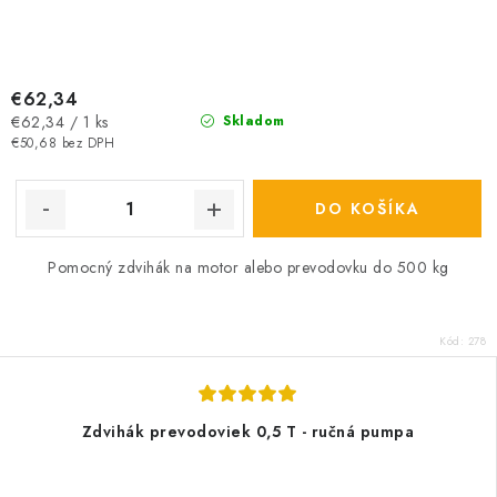
€62,34
Jednotková
€62,34 / 1 ks
Skladom
cena:
€50,68 bez DPH
DO KOŠÍKA
Pomocný zdvihák na motor alebo prevodovku do 500 kg
Kód:
278
Zdvihák prevodoviek 0,5 T - ručná pumpa