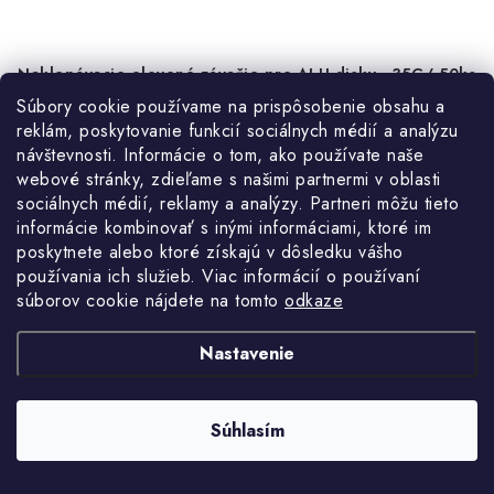
Naklepávacie olovené závažie pre ALU disky - 35G/ 50ks
Súbory cookie používame na prispôsobenie obsahu a
reklám, poskytovanie funkcií sociálnych médií a analýzu
návštevnosti. Informácie o tom, ako používate naše
22 %
webové stránky, zdieľame s našimi partnermi v oblasti
Akcia
sociálnych médií, reklamy a analýzy. Partneri môžu tieto
informácie kombinovať s inými informáciami, ktoré im
poskytnete alebo ktoré získajú v dôsledku vášho
používania ich služieb. Viac informácií o používaní
súborov cookie nájdete na tomto
odkaze
Nastavenie
Súhlasím