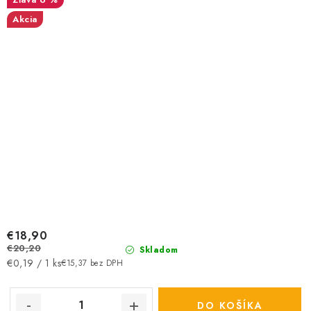
Akcia
€18,90
€20,20
Skladom
Jednotková
€0,19 / 1 ks
€15,37 bez DPH
cena:
DO KOŠÍKA