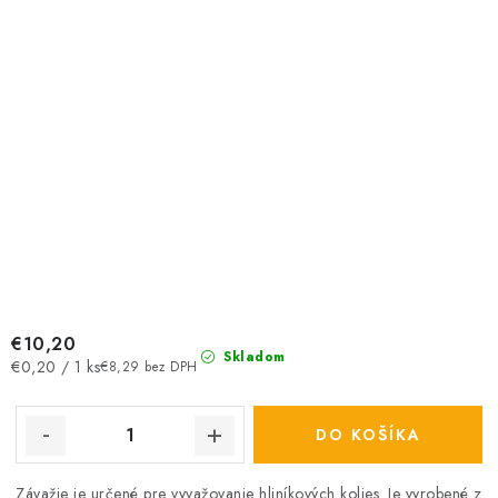
€10,20
Skladom
Jednotková
€0,20 / 1 ks
€8,29 bez DPH
cena:
DO KOŠÍKA
Závažie je určené pre vyvažovanie hliníkových kolies. Je vyrobené z