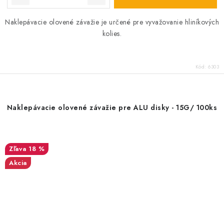
Naklepávacie olovené závažie je určené pre vyvažovanie hliníkových
kolies.
Kód:
6303
Naklepávacie olovené závažie pre ALU disky - 15G/ 100ks
18 %
Akcia