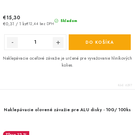
€15,30
Skladom
Jednotková
€0,31 / 1 ks
€12,44 bez DPH
cena:
DO KOŠÍKA
Naklepávacie oceľové závažie je určené pre vyvažovanie hliníkových
kolies.
Kód:
6297
Naklepávacie olovené závažie pre ALU disky - 10G/ 100ks
12 %