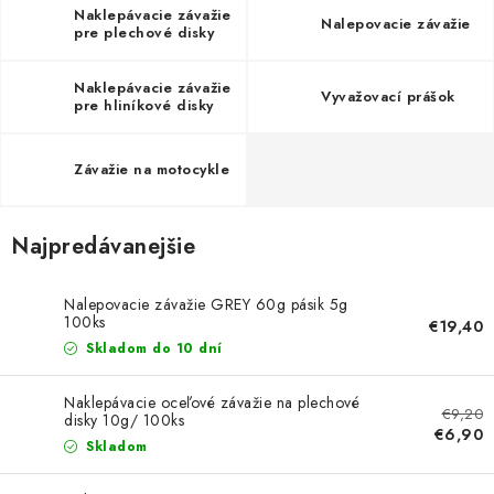
PROFI PORADŇA
Naklepávacie závažie
Nalepovacie závažie
pre plechové disky
GARÁŽOVÝ BAZÁR
Naklepávacie závažie
Vyvažovací prášok
pre hliníkové disky
AUTODOPLNKY
Závažie na motocykle
KRYCIE PLACHTY - CELTY
BALENIE A EXPEDÍCIA
Najpredávanejšie
Ako nakupovať
Obchodné podmienky
Doprava a platba
Nalepovacie závažie GREY 60g pásik 5g
100ks
€19,40
Ochrana osobných údajov
Licenčné zmluvy k fotografiám
Skladom do 10 dní
Osobné vyzdvihnutie v Prešove
Ako funguje Packeta?
Doplnkové služby Profigaráž.sk
Newsletter z Profigaráž.sk
Naklepávacie oceľové závažie na plechové
€9,20
disky 10g/ 100ks
Darček k objednávke
€6,90
Skladom
Nákup na splátky Quatro - Profigaráž.sk
Kalkulačka Quatro