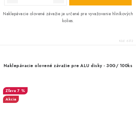
Naklepávacie olovené závažie je určené pre vyvažovanie hliníkových
kolies.
Kód:
6312
Naklepávacie olovené závažie pre ALU disky - 30G/ 100ks
7 %
Akcia