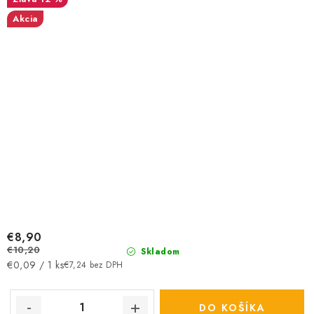
Akcia
€8,90
€10,20
Skladom
Jednotková
€0,09 / 1 ks
€7,24 bez DPH
cena:
DO KOŠÍKA