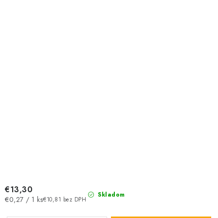
€13,30
Skladom
Jednotková
€0,27 / 1 ks
€10,81 bez DPH
cena: