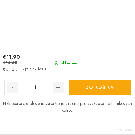
€11,90
€14,60
Skladom
Jednotková
€0,12 / 1 ks
€9,67 bez DPH
cena:
DO KOŠÍKA
Naklepávacie olovené závažie je určené pre vyvažovanie hliníkových
kolies.
Kód:
6306