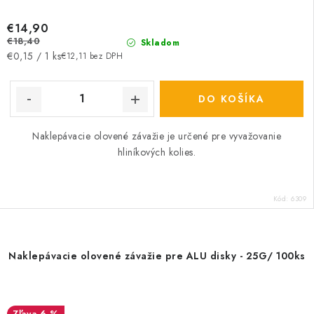
€14,90
€18,40
Skladom
Jednotková
€0,15 / 1 ks
€12,11 bez DPH
cena:
DO KOŠÍKA
Naklepávacie olovené závažie je určené pre vyvažovanie
hliníkových kolies.
Kód:
6309
Naklepávacie olovené závažie pre ALU disky - 25G/ 100ks
6 %