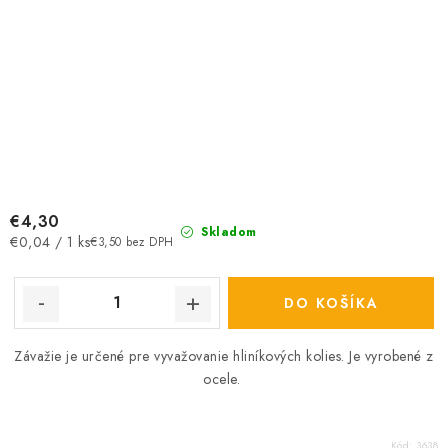
€4,30
Skladom
Jednotková
€0,04 / 1 ks
€3,50 bez DPH
cena:
DO KOŠÍKA
Závažie je určené pre vyvažovanie hliníkových kolies. Je vyrobené z
ocele.
Kód:
3638