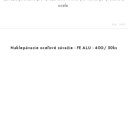
ocele.
Kód:
3659
Naklepávacie oceľové závažie - FE ALU - 40G/ 50ks