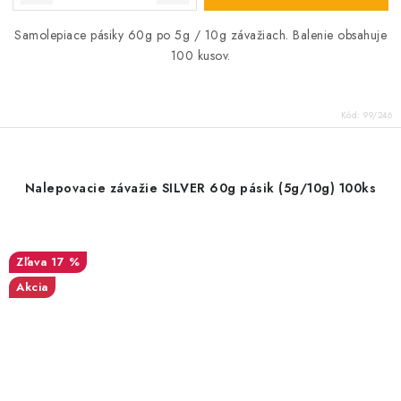
Samolepiace pásiky 60g po 5g / 10g závažiach. Balenie obsahuje
100 kusov.
Kód:
99/246
Nalepovacie závažie SILVER 60g pásik (5g/10g) 100ks
17 %
Akcia