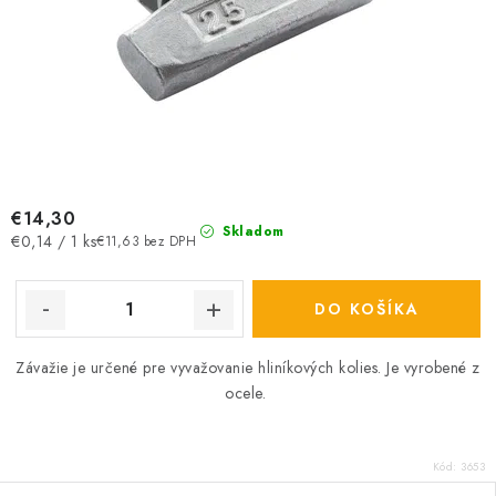
€14,30
Skladom
Jednotková
€0,14 / 1 ks
€11,63 bez DPH
cena:
DO KOŠÍKA
Závažie je určené pre vyvažovanie hliníkových kolies. Je vyrobené z
ocele.
Kód:
3653