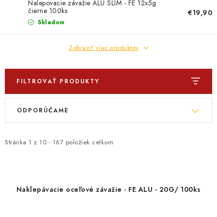
Nalepovacie závažie ALU SLIM - FE 12x5g
čierne 100ks
€19,90
Skladom
Zobraziť viac produktov
FILTROVAŤ PRODUKTY
V
R
ODPORÚČAME
ý
a
p
d
i
e
Stránka
1
z
10
-
167
položiek celkom
s
n
p
i
r
e
Naklepávacie oceľové závažie - FE ALU - 20G/ 100ks
o
p
d
r