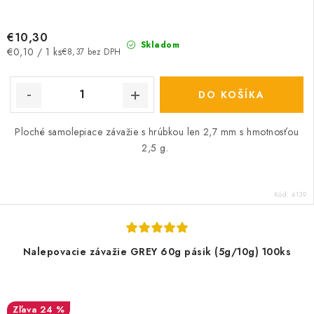
€10,30
Skladom
Jednotková
€0,10 / 1 ks
€8,37 bez DPH
cena:
DO KOŠÍKA
Ploché samolepiace závažie s hrúbkou len 2,7 mm s hmotnosťou
2,5 g.
Kód:
4139
Nalepovacie závažie GREY 60g pásik (5g/10g) 100ks
24 %