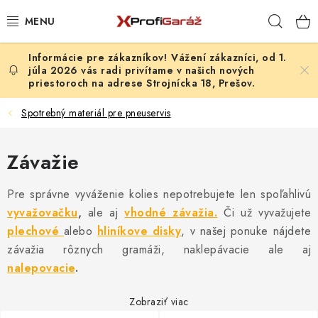
Prejsť
Hľad
na
obsah
Vážení zákazníci, od 1.
REALIZÁCIE & RIEŠENIA
júla 2026 vás radi privítame v našich nových
priestoroch na adrese Strojnícka 18, Prešov.
AKCIE A NOVINKY
Spotrebný materiál pre pneuservis
VYBAVENIE PNEUSERVISU
Závažie
NÁRADIE PODĽA TYPU OPRAVY
Pre správne vyváženie kolies nepotrebujete len spoľahlivú
VYBAVENIE DIELNE
vyvažovačku
,
ale aj
vhodné závažia.
Či už vyvažujete
plechové
alebo
hliníkove disky
, v našej ponuke nájdete
NÁRADIE
závažia rôznych gramáži, naklepávacie ale aj
nalepovacie
.
ČISTENIE A UMÝVANIE
Zobraziť viac