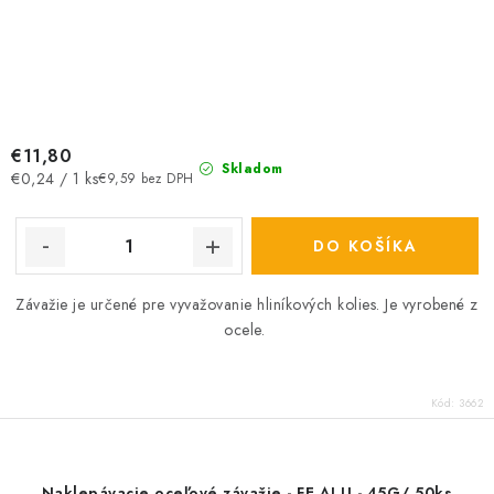
€11,80
Skladom
Jednotková
€0,24 / 1 ks
€9,59 bez DPH
cena:
DO KOŠÍKA
Závažie je určené pre vyvažovanie hliníkových kolies. Je vyrobené z
ocele.
Kód:
3662
Naklepávacie oceľové závažie - FE ALU - 45G/ 50ks