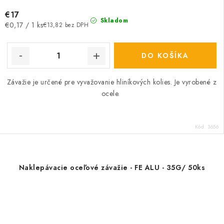
€17
Skladom
Jednotková
€0,17 / 1 ks
€13,82 bez DPH
cena:
DO KOŠÍKA
Závažie je určené pre vyvažovanie hliníkových kolies. Je vyrobené z
ocele.
Kód:
3656
Naklepávacie oceľové závažie - FE ALU - 35G/ 50ks