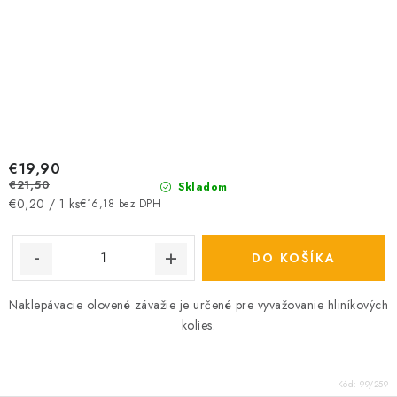
€19,90
€21,50
Skladom
Jednotková
€0,20 / 1 ks
€16,18 bez DPH
cena:
DO KOŠÍKA
Naklepávacie olovené závažie je určené pre vyvažovanie hliníkových
kolies.
Kód:
99/259