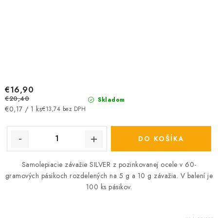
€16,90
€20,40
Skladom
Jednotková
€0,17 / 1 ks
€13,74 bez DPH
cena:
DO KOŠÍKA
Samolepiacie závažie SILVER z pozinkovanej ocele v 60-
gramových pásikoch rozdelených na 5 g a 10 g závažia. V balení je
100 ks pásikov.