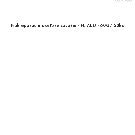
Kód:
99/255
Naklepávacie oceľové závažie - FE ALU - 60G/ 50ks