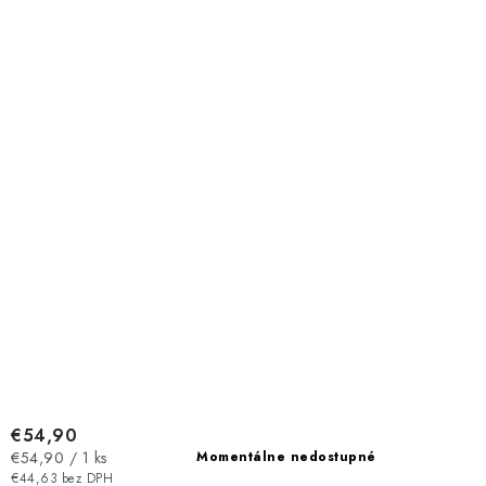
€54,90
Jednotková
€54,90 / 1 ks
Momentálne nedostupné
cena:
€44,63 bez DPH