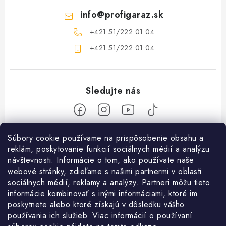
info
@
profigaraz.sk
+421 51/222 01 04
+421 51/222 01 04
Z
Súbory cookie používame na prispôsobenie obsahu a
reklám, poskytovanie funkcií sociálnych médií a analýzu
á
návštevnosti. Informácie o tom, ako používate naše
Nakupovanie
p
webové stránky, zdieľame s našimi partnermi v oblasti
ä
Ako nakupovať
sociálnych médií, reklamy a analýzy. Partneri môžu tieto
Objednávky
t
informácie kombinovať s inými informáciami, ktoré im
Obchodné podmienky
poskytnete alebo ktoré získajú v dôsledku vášho
i
Použitie Darčekovej poukážky
O nás
používania ich služieb. Viac informácií o používaní
e
Doprava a platba