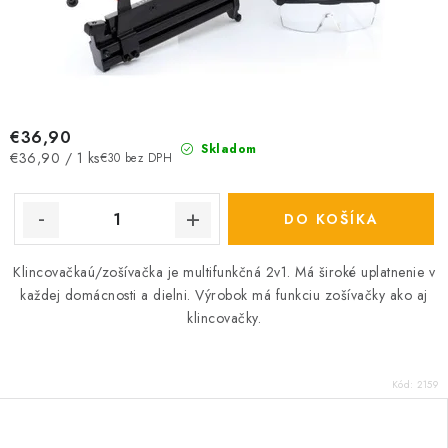
€36,90
Skladom
Jednotková
€36,90 / 1 ks
€30 bez DPH
cena:
DO KOŠÍKA
Klincovačkaú/zošívačka je multifunkčná 2v1. Má široké uplatnenie v
každej domácnosti a dielni. Výrobok má funkciu zošívačky ako aj
klincovačky.
Kód:
2159