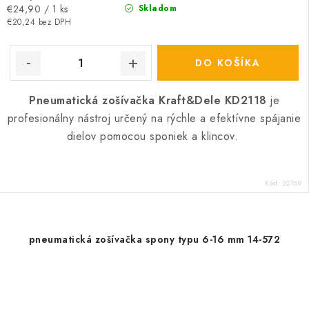
Jednotková
€24,90 / 1 ks
Skladom
cena:
€20,24 bez DPH
DO KOŠÍKA
Pneumatická zošívačka Kraft&Dele KD2118
je
profesionálny nástroj určený na rýchle a efektívne spájanie
dielov pomocou sponiek a klincov.
Kód:
22769
pneumatická zošívačka spony typu 6-16 mm 14-572