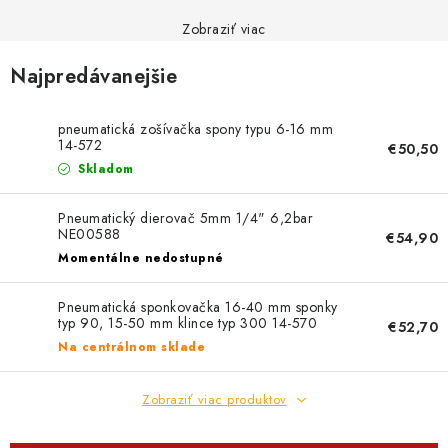
PROFI PORADŇA
Zobraziť viac
GARÁŽOVÝ BAZÁR
Najpredávanejšie
AUTODOPLNKY
pneumatická zošívačka spony typu 6-16 mm
14-572
€50,50
KRYCIE PLACHTY - CELTY
Skladom
BALENIE A EXPEDÍCIA
Pneumatický dierovač 5mm 1/4" 6,2bar
NE00588
€54,90
Momentálne nedostupné
Ako nakupovať
Obchodné podmienky
Doprava a platba
Ochrana osobných údajov
Licenčné zmluvy k fotografiám
Pneumatická sponkovačka 16-40 mm sponky
typ 90, 15-50 mm klince typ 300 14-570
€52,70
Osobné vyzdvihnutie v Prešove
Ako funguje Packeta?
Na centrálnom sklade
Doplnkové služby Profigaráž.sk
Newsletter z Profigaráž.sk
Darček k objednávke
Zobraziť viac produktov
Nákup na splátky Quatro - Profigaráž.sk
Kalkulačka Quatro