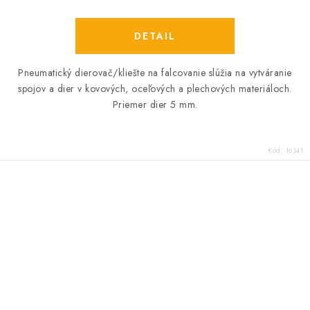
DETAIL
Pneumatický dierovač/kliešte na falcovanie slúžia na vytváranie
spojov a dier v kovových, oceľových a plechových materiáloch.
Priemer dier 5 mm.
Kód:
16341
O