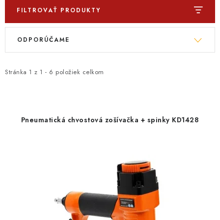
FILTROVAŤ PRODUKTY
V
R
ODPORÚČAME
ý
a
p
d
i
e
Stránka
1
z
1
-
6
položiek celkom
s
n
p
i
r
e
Pneumatická chvostová zošívačka + spinky KD1428
o
p
d
r
u
o
k
d
t
u
o
k
v
t