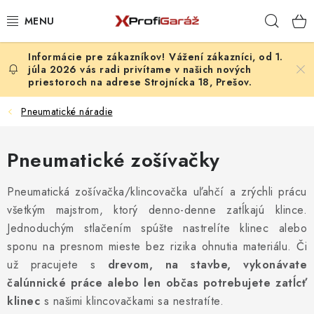
Prejsť
Hľad
na
obsah
Vážení zákazníci, od 1.
REALIZÁCIE & RIEŠENIA
júla 2026 vás radi privítame v našich nových
priestoroch na adrese Strojnícka 18, Prešov.
AKCIE A NOVINKY
Pneumatické náradie
VYBAVENIE PNEUSERVISU
Pneumatické zošívačky
NÁRADIE PODĽA TYPU OPRAVY
Pneumatická zošívačka/klincovačka uľahčí a zrýchli prácu
VYBAVENIE DIELNE
všetkým majstrom, ktorý denno-denne zatĺkajú klince.
Jednoduchým stlačením spúšte nastrelíte klinec alebo
NÁRADIE
sponu na presnom mieste bez rizika ohnutia materiálu. Či
už pracujete s
drevom, na stavbe, vykonávate
ČISTENIE A UMÝVANIE
čalúnnické práce alebo len občas potrebujete zatĺcť
klinec
s našimi klincovačkami sa nestratíte.