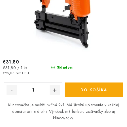
o
v
€31,80
Jednotková
€31,80 / 1 ks
Skladom
cena:
€25,85 bez DPH
DO KOŠÍKA
Klincovačka je multifunkčná 2v1. Má široké uplatnenie v každej
domácnosti a dielni. Výrobok má funkciu zošívačky ako aj
klincovačky.