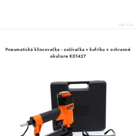
Kód:
2156
Pneumatická klincovačka - zošívačka v kufríku + ochranné
okuliare KD1427