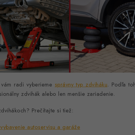
í vám radi vyberieme
správny typ zdviháku
. Podľa to
sionálny zdvihák alebo len menšie zariadenie.
vihákoch? Prečítajte si tiež:
 vybavenie autoservisu a garáže