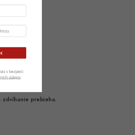
 €
nás v bezpečí.
ných údajov
 zdvíhanie prebieha.