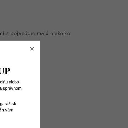
mi s pojazdom majú niekoľko
UP
ielňu alebo
 na správnom
igaráž.sk
ón
vám