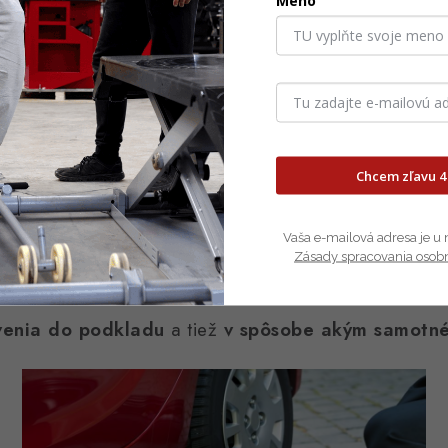
Meno
Chcem zľavu 4
Vaša e-mailová adresa je u 
Zásady spracovania osob
zdvihákom a zdvihákom s podjazdom
venia do podkladu
a tiež
v spôsobe akým samotné