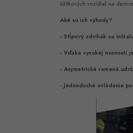
úžitkových vozidiel na denno
Aké sú ich výhody?
- Stĺpový zdvihák sa inšta
- Vďaka vysokej nosnosti j
- Asymetrické ramená udrž
- Jednoduché ovládanie poz