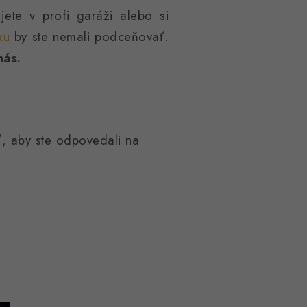
ete v profi garáži alebo si
ku
by ste nemali podceňovať.
nás.
, aby ste odpovedali na