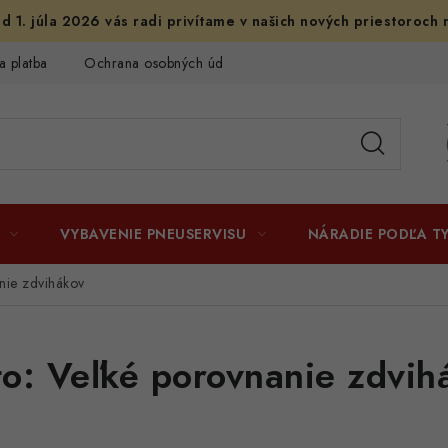
d 1. júla 2026 vás radi privítame v našich nových priestoroch 
a platba
Ochrana osobných údajov
Licenčné zmluvy k fotogr
VYBAVENIE PNEUSERVISU
NÁRADIE PODĽA T
nie zdvihákov
to: Veľké porovnanie zdvih