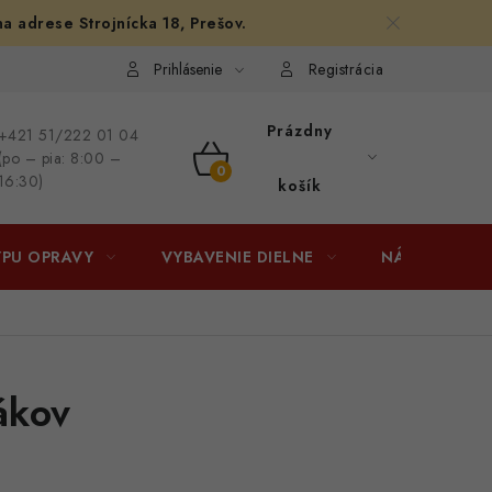
na adrese Strojnícka 18, Prešov.
afiám
Osobné vyzdvihnutie v Prešove
Ako funguje Packeta?
Prihlásenie
Registrácia
Prázdny
+421 51/222 01 04
(po – pia: 8:00 –
NÁKUPNÝ
16:30)
košík
KOŠÍK
YPU OPRAVY
VYBAVENIE DIELNE
NÁRADIE
ákov