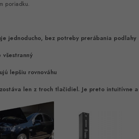
m poriadku.
luje jednoducho, bez potreby prerábania podlahy
e všestranný
ujú lepšiu rovnováhu
ostáva len z troch tlačidiel. Je preto intuitívne 