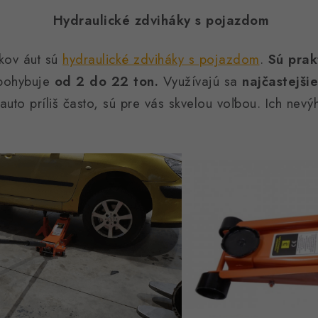
Hydraulické zdviháky s pojazdom
kov áut sú
hydraulické zdviháky s pojazdom
.
Sú prakt
 pohybuje
od 2 do 22 ton.
Využívajú sa
najčastejšie
auto príliš často, sú pre vás skvelou voľbou. Ich nev