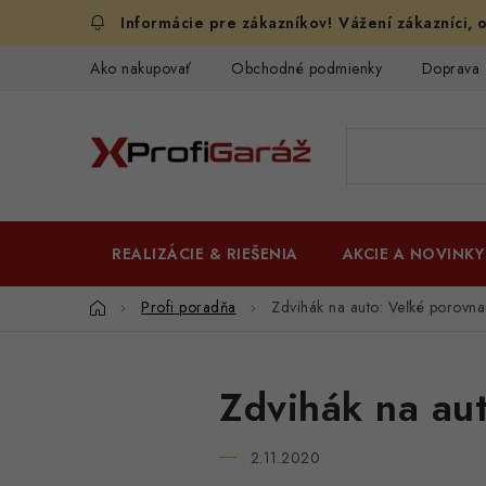
Prejsť
Vážení zákazníci, o
na
obsah
Ako nakupovať
Obchodné podmienky
Doprava 
REALIZÁCIE & RIEŠENIA
AKCIE A NOVINKY
Domov
Profi poradňa
Zdvihák na auto: Veľké porovna
Zdvihák na au
2.11.2020