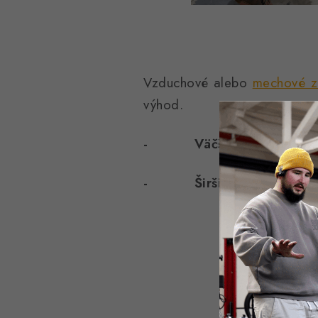
Vzduchové alebo
mechové z
výhod.
- Väčšia stabilita na r
- Širšia plocha pre pra