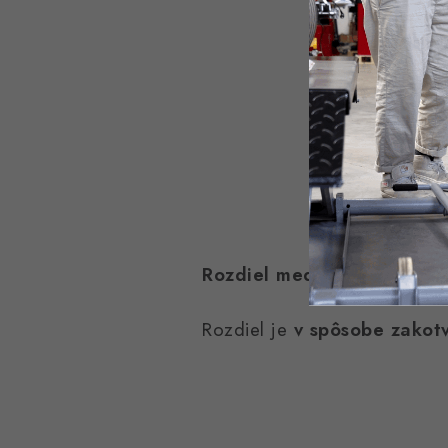
Rozdiel medzi mechovým 
Rozdiel je
v spôsobe zakot