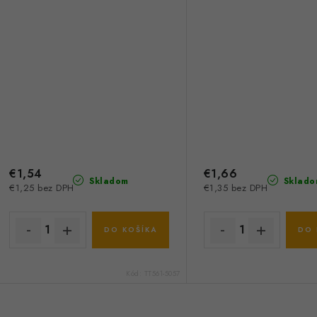
€1,54
€1,66
Skladom
Sklado
€1,25 bez DPH
€1,35 bez DPH
DO KOŠÍKA
DO 
Kód:
TT561-5057