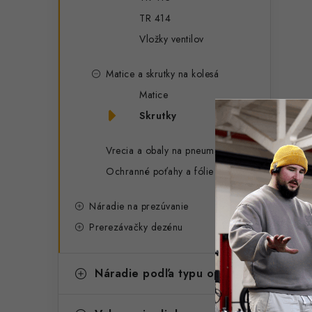
TR 414
Vložky ventilov
Matice a skrutky na kolesá
Matice
Skrutky
Vrecia a obaly na pneumatiky
Ochranné poťahy a fólie do auta
Náradie na prezúvanie
Prerezávačky dezénu
Náradie podľa typu opravy