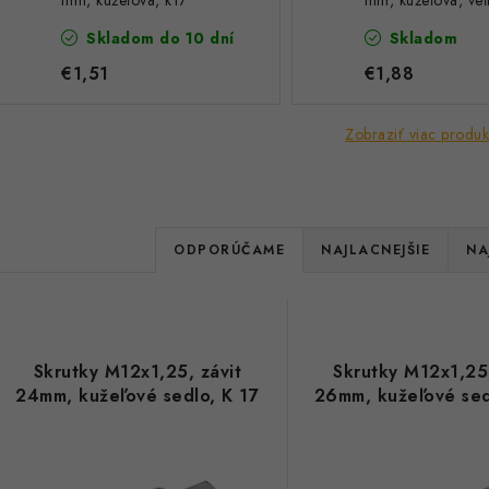
mm, kužeľová, k17
mm, kužeľová, veľ
kľúča: 17
Skladom do 10 dní
Skladom
€1,51
€1,88
Zobraziť viac produk
R
ODPORÚČAME
NAJLACNEJŠIE
NA
a
V
d
ý
e
Skrutky M12x1,25, závit
Skrutky M12x1,25,
p
24mm, kužeľové sedlo, K 17
26mm, kužeľové sed
n
i
s