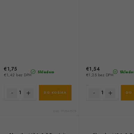
€1,75
€1,54
Skladom
Sklado
€1,42 bez DPH
€1,25 bez DPH
DO KOŠÍKA
DO 
Kód:
TT561-5073