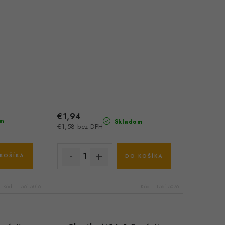
€1,94
m
Skladom
€1,58 bez DPH
KOŠÍKA
DO KOŠÍKA
Kód:
TT561-5016
Kód:
TT561-5076