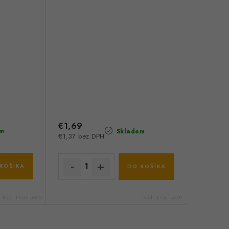
€1,69
m
Skladom
€1,37 bez DPH
KOŠÍKA
DO KOŠÍKA
Kód:
TT561-5059
Kód:
TT561-5009