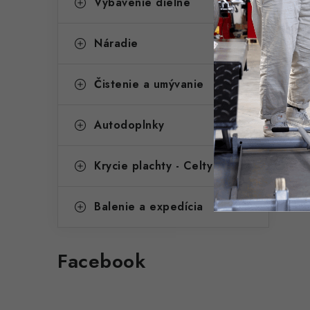
Vybavenie dielne
Náradie
Čistenie a umývanie
Autodoplnky
Krycie plachty - Celty
Balenie a expedícia
Facebook