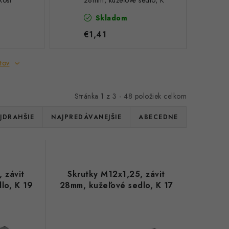
kosť
28mm, kužeľové sedlo, K
17
Skladom
€1,41
tov
Stránka
1
z
3
-
48
položiek celkom
JDRAHŠIE
NAJPREDÁVANEJŠIE
ABECEDNE
 závit
Skrutky M12x1,25, závit
lo, K 19
28mm, kužeľové sedlo, K 17