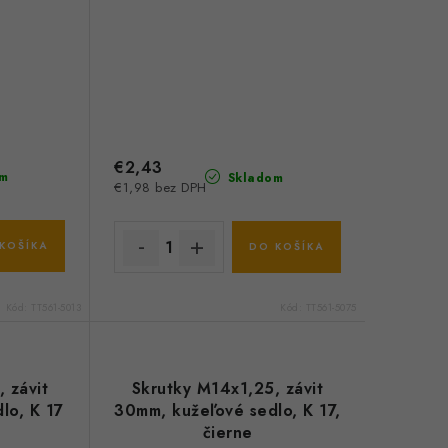
€2,43
m
Skladom
€1,98 bez DPH
KOŠÍKA
DO KOŠÍKA
Kód:
TT561-5013
Kód:
TT561-5075
 závit
Skrutky M14x1,25, závit
lo, K 17
30mm, kužeľové sedlo, K 17,
čierne