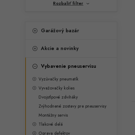
Rozbaliť filter
K
Preskočiť
Garážový bazár
kategórie
a
t
Akcie a novinky
e
g
Vybavenie pneuservisu
ó
t
Vyzúvačky pneumatík
r
Vyvažovačky kolies
i
Dvojstlpové zdviháky
e
Zvýhodnené zostavy pre pneuservisy
Montážny servis
Tlakové delá
Oprava defektov