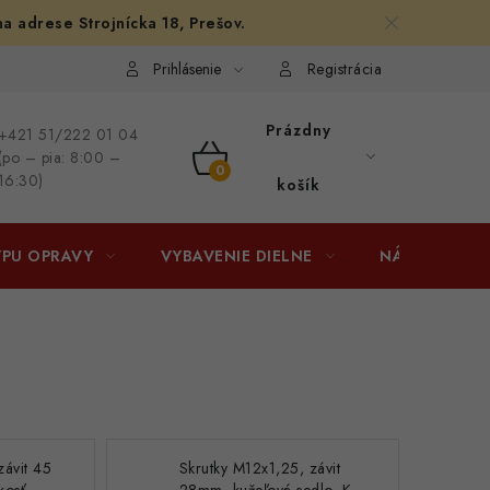
na adrese Strojnícka 18, Prešov.
afiám
Osobné vyzdvihnutie v Prešove
Ako funguje Packeta?
Prihlásenie
Registrácia
Prázdny
+421 51/222 01 04
(po – pia: 8:00 –
NÁKUPNÝ
16:30)
košík
KOŠÍK
YPU OPRAVY
VYBAVENIE DIELNE
NÁRADIE
závit 45
Skrutky M12x1,25, závit