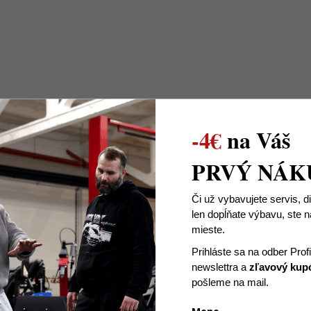
-4€
na Váš
PRVÝ NÁK
Skrutky M12x1,5, závit
Skrutky M12x1,5,
24mm, guľové, K 17
24mm, kužeľové sed
Či už vybavujete servis, d
len dopĺňate výbavu, ste
mieste.
Prihláste sa na odber Prof
newslettra
a
zľavový kup
pošleme na mail.