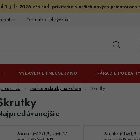
d 1. júla 2026 vás radi privítame v našich nových priestoroch 
a platba
Ochrana osobných údajov
Licenčné zmluvy k fotogr
VYBAVENIE PNEUSERVISU
NÁRADIE PODĽA T
 pneuservis
Matice a skrutky na kolesá
Skrutky
Skrutky
Najpredávanejšie
Skrutka M12x1,5, závit 35
Skrutka M14x1,5, 