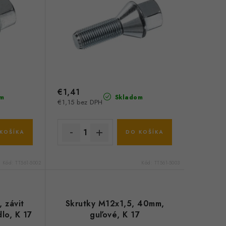
€1,41
m
Skladom
€1,15 bez DPH
KOŠÍKA
DO KOŠÍKA
Kód:
TT561-5002
Kód:
TT561-5003
 závit
Skrutky M12x1,5, 40mm,
lo, K 17
guľové, K 17