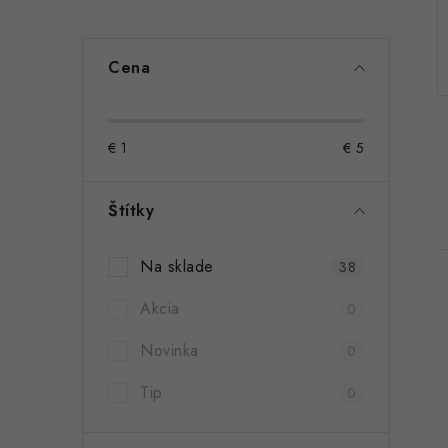
ý
p
Cena
a
n
€
1
€
5
e
l
Štítky
Na sklade
38
Akcia
0
Novinka
0
Tip
0
i