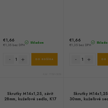
€1,66
€1,66
Skladom
Sklado
€1,35 bez DPH
€1,35 bez DPH
DO KOŠÍKA
DO 
Kód:
TT561-5056
Skrutky M14x1,25, závit
Skrutky M14x1,25,
28mm, kužeľové sedlo, K17
30mm, kužeľové sed