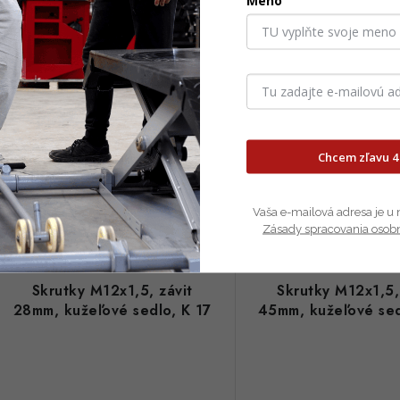
Meno
€1,38
€1,32
Skladom
Sklado
€1,12 bez DPH
€1,07 bez DPH
Chcem zľavu 4
DO KOŠÍKA
DO 
Vaša e-mailová adresa je u 
Kód:
TT561-5007
Zásady spracovania osob
Skrutky M12x1,5, závit
Skrutky M12x1,5,
28mm, kužeľové sedlo, K 17
45mm, kužeľové sed