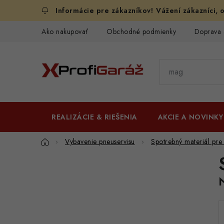
Prejsť
Vážení zákazníci, o
na
obsah
Ako nakupovať
Obchodné podmienky
Doprava 
REALIZÁCIE & RIEŠENIA
AKCIE A NOVINKY
Domov
Vybavenie pneuservisu
Spotrebný materiál pre
B
o
č
n