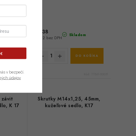
€1,38
m
Skladom
€1,12 bez DPH
 €
KOŠÍKA
DO KOŠÍKA
nás v bezpečí.
Kód:
TT561-5004
Kód:
TT561-50051
ných údajov
 závit
Skrutky M14x1,25, 45mm,
lo, K 17
kužeľové sedlo, K17