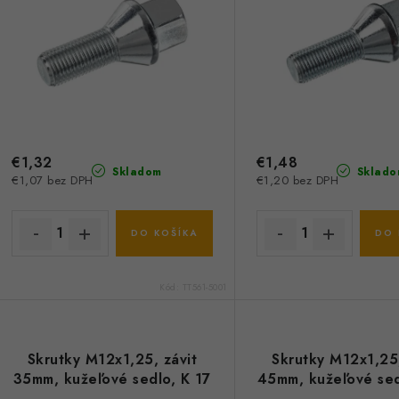
e
p
p
r
r
o
o
d
d
u
€1,32
€1,48
u
Skladom
Sklado
€1,07 bez DPH
€1,20 bez DPH
k
k
t
DO KOŠÍKA
DO 
o
o
v
Kód:
TT561-5001
v
Skrutky M12x1,25, závit
Skrutky M12x1,25,
35mm, kužeľové sedlo, K 17
45mm, kužeľové sed