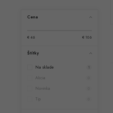
ý
p
Cena
a
n
€
46
€
106
e
l
Štítky
Na sklade
1
Akcia
0
Novinka
0
Tip
0
i