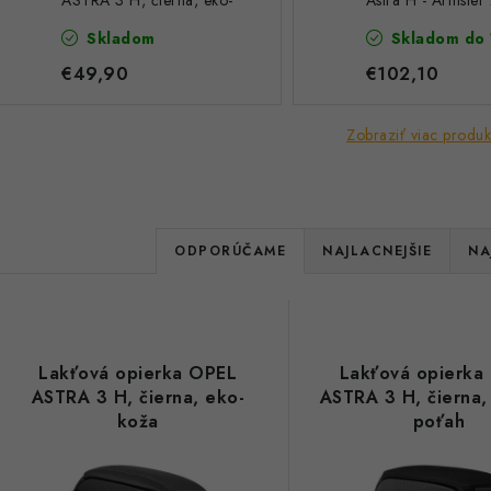
ASTRA 3 H, čierna, eko-
Astra H - Armster 
koža
čierna, eko-koža
Skladom
Skladom do 
€49,90
€102,10
Zobraziť viac produk
R
ODPORÚČAME
NAJLACNEJŠIE
NA
a
V
d
ý
e
Lakťová opierka OPEL
Lakťová opierka
p
ASTRA 3 H, čierna, eko-
ASTRA 3 H, čierna, 
n
koža
poťah
i
s