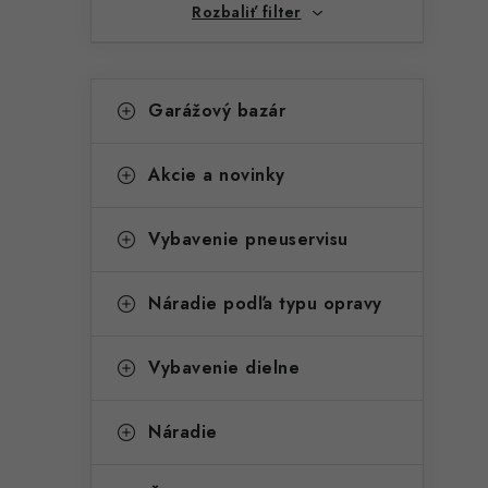
Rozbaliť filter
K
Preskočiť
Garážový bazár
kategórie
a
t
Akcie a novinky
e
g
Vybavenie pneuservisu
ó
t
r
Náradie podľa typu opravy
i
Vybavenie dielne
e
Náradie