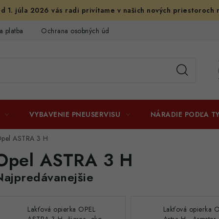
d 1. júla 2026 vás radi privítame v našich nových priestoroch 
a platba
Ochrana osobných údajov
Licenčné zmluvy k fotogr
VYBAVENIE PNEUSERVISU
NÁRADIE PODĽA T
pel ASTRA 3 H
Opel ASTRA 3 H
Najpredávanejšie
Lakťová opierka OPEL
Lakťová opierka 