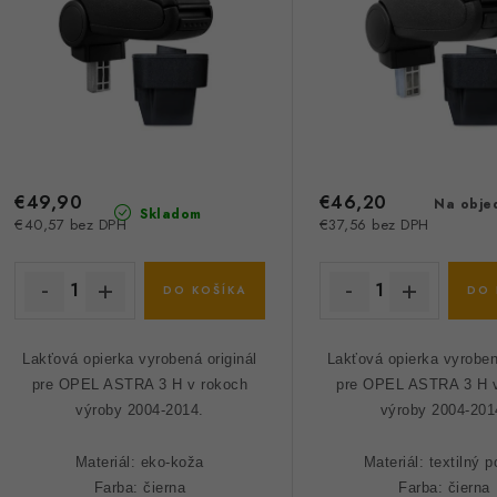
e
p
p
r
r
o
o
d
d
u
€49,90
€46,20
u
Na obje
Skladom
€40,57 bez DPH
€37,56 bez DPH
k
k
t
DO KOŠÍKA
DO 
o
o
v
Lakťová opierka vyrobená originál
Lakťová opierka vyroben
v
pre OPEL ASTRA 3 H v rokoch
pre OPEL ASTRA 3 H v
výroby 2004-2014.
výroby 2004-201
Materiál: eko-koža
Materiál: textilný 
Farba: čierna
Farba: čierna