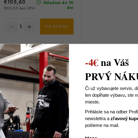
€105,60
Skladom do 10
dní
€85,85 bez DPH
DO KOŠÍKA
Lakťová opierka typu ARMSTER 2
vyrobená pre Opel Astra H 3.
-4€
na Váš
generácie vyrábaná od roku 2004 -
2014.
Model Armster 2 je záruka
PRVÝ NÁK
kvality a komfortu pri jazde.
Či už vybavujete servis, d
Materiál: eko-koža
len dopĺňate výbavu, ste
Farba: šedá
mieste.
Kód:
100L1121/PO/ED
Prihláste sa na odber Prof
newslettra
a
zľavový kup
pošleme na mail.