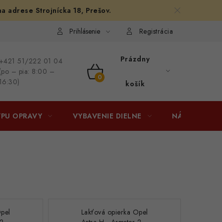
na adrese Strojnícka 18, Prešov.
afiám
Osobné vyzdvihnutie v Prešove
Ako funguje Packeta?
Prihlásenie
Registrácia
Prázdny
+421 51/222 01 04
(po – pia: 8:00 –
NÁKUPNÝ
16:30)
košík
KOŠÍK
YPU OPRAVY
VYBAVENIE DIELNE
NÁRADIE
Opel
Lakťová opierka Opel