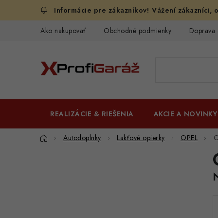
Prejsť
Vážení zákazníci, o
na
obsah
Ako nakupovať
Obchodné podmienky
Doprava 
REALIZÁCIE & RIEŠENIA
AKCIE A NOVINKY
Domov
Autodoplnky
Lakťové opierky
OPEL
O
B
o
č
n