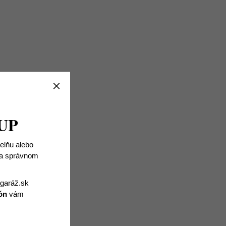
UP
ielňu alebo
 na správnom
igaráž.sk
ón
vám