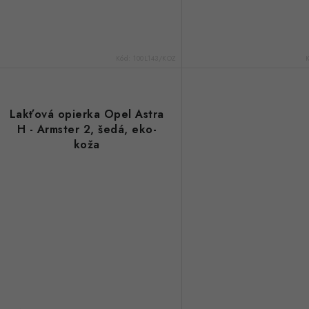
Kód:
100L143/KOZ
Lakťová opierka Opel Astra
H - Armster 2, šedá, eko-
koža