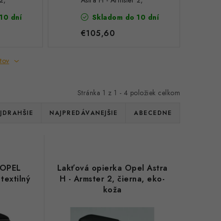
2,
Astra H - Armster 2,
šedá, eko-koža
10 dní
Skladom do 10 dní
€105,60
tov
Stránka
1
z
1
-
4
položiek celkom
JDRAHŠIE
NAJPREDÁVANEJŠIE
ABECEDNE
 OPEL
Lakťová opierka Opel Astra
textilný
H - Armster 2, čierna, eko-
koža