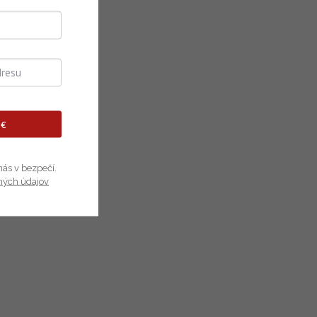
 €
nás v bezpečí.
ných údajov