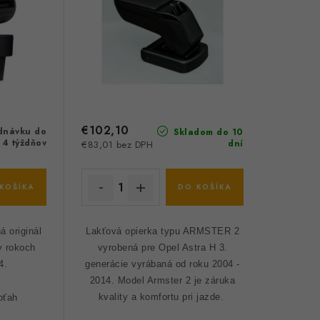
€102,10
dnávku do
Skladom do 10
4 týždňov
dní
€83,01 bez DPH
KOŠÍKA
DO KOŠÍKA
á originál
Lakťová opierka typu ARMSTER 2
 rokoch
vyrobená pre Opel Astra H 3.
4.
generácie vyrábaná od roku 2004 -
2014.
Model Armster 2 je záruka
kvality a komfortu pri jazde.
poťah