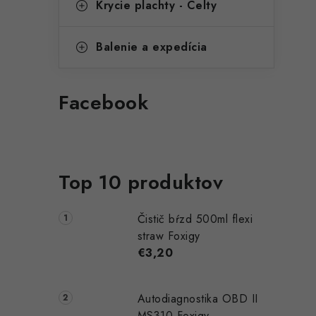
Krycie plachty - Celty
Balenie a expedícia
i
Facebook
Top 10 produktov
Čistič bŕzd 500ml flexi
straw Foxigy
€3,20
Autodiagnostika OBD II
MS310 Foxigy