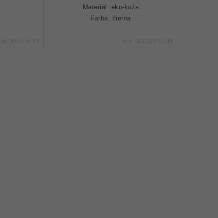
Materiál: eko-koža
Farba: čierna
Kód:
100L143/TEX
Kód:
100L1121/PO/IER