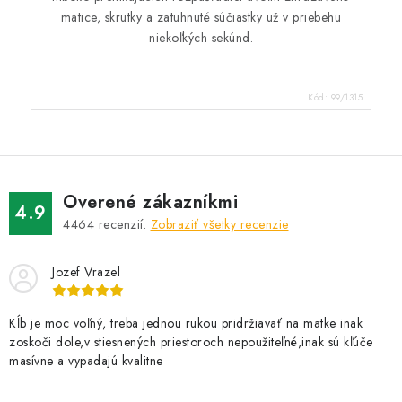
matice, skrutky a zatuhnuté súčiastky už v priebehu
niekoľkých sekúnd.
Kód:
99/1315
Overené zákazníkmi
4.9
4464
recenzií.
Zobraziť všetky recenzie
Jozef Vrazel
Kĺb je moc voľný, treba jednou rukou pridržiavať na matke inak
zoskoči dole,v stiesnených priestoroch nepoužiteľné,inak sú kľúče
masívne a vypadajú kvalitne