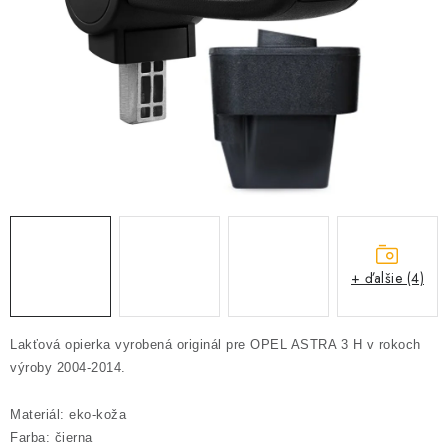
PROFI PORADŇA
GARÁŽOVÝ BAZÁR
AUTODOPLNKY
KRYCIE PLACHTY - CELTY
BALENIE A EXPEDÍCIA
Ako nakupovať
Obchodné podmienky
Doprava a platba
+ ďalšie (4)
Ochrana osobných údajov
Licenčné zmluvy k fotografiám
Osobné vyzdvihnutie v Prešove
Ako funguje Packeta?
Lakťová opierka vyrobená originál pre OPEL ASTRA 3 H v rokoch
Doplnkové služby Profigaráž.sk
Newsletter z Profigaráž.sk
výroby 2004-2014.
Darček k objednávke
Materiál: eko-koža
Nákup na splátky Quatro - Profigaráž.sk
Kalkulačka Quatro
Farba: čierna