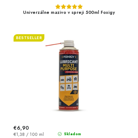
Univerzálne mazivo v spreji 500ml Foxigy
BESTSELLER
€6,90
Jednotková
€1,38 / 100 ml
Skladom