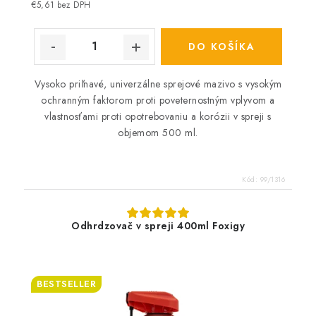
cena:
€5,61 bez DPH
DO KOŠÍKA
Vysoko priľnavé, univerzálne sprejové mazivo s vysokým
ochranným faktorom proti poveternostným vplyvom a
vlastnosťami proti opotrebovaniu a korózii v spreji s
objemom 500 ml.
Kód:
99/1316
Odhrdzovač v spreji 400ml Foxigy
BESTSELLER