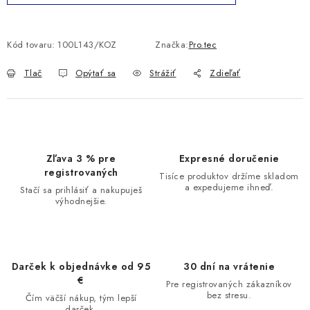
Kód tovaru:
100L143/KOZ
Značka:
Pro.tec
Tlač
Opýtať sa
Strážiť
Zdieľať
Zľava 3 % pre
Expresné doručenie
registrovaných
Tisíce produktov držíme skladom
a expedujeme ihneď.
Stačí sa prihlásiť a nakupuješ
výhodnejšie.
Darček k objednávke od 95
30 dní na vrátenie
€
Pre registrovaných zákazníkov
bez stresu.
Čím väčší nákup, tým lepší
darček.