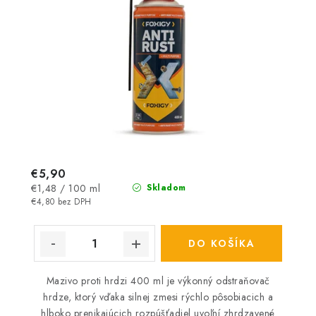
€5,90
Jednotková
€1,48 / 100 ml
Skladom
cena:
€4,80 bez DPH
DO KOŠÍKA
Mazivo proti hrdzi 400 ml je výkonný odstraňovač
hrdze, ktorý vďaka silnej zmesi rýchlo pôsobiacich a
hlboko prenikajúcich rozpúšťadiel uvoľní zhrdzavené