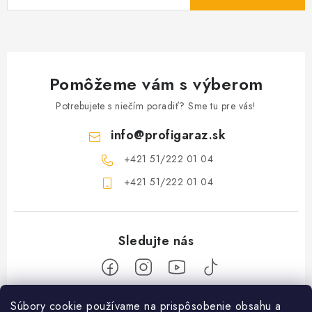
Pomôžeme vám s výberom
Potrebujete s niečím poradiť? Sme tu pre vás!
info
@
profigaraz.sk
+421 51/222 01 04
+421 51/222 01 04
Z
Súbory cookie používame na prispôsobenie obsahu a