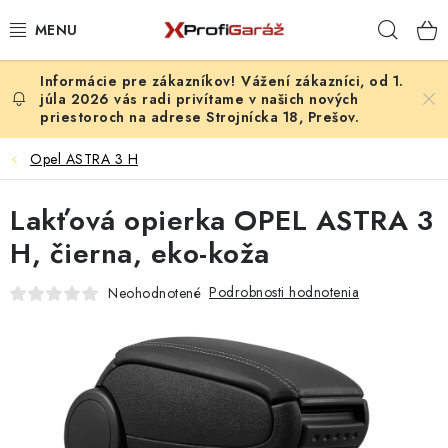
Prejsť
Hľad
na
obsah
Vážení zákazníci, od 1.
REALIZÁCIE & RIEŠENIA
júla 2026 vás radi privítame v našich nových
priestoroch na adrese Strojnícka 18, Prešov.
AKCIE A NOVINKY
Opel ASTRA 3 H
VYBAVENIE PNEUSERVISU
Lakťová opierka OPEL ASTRA 3
NÁRADIE PODĽA TYPU OPRAVY
H, čierna, eko-koža
Podrobnosti hodnotenia
Neohodnotené
VYBAVENIE DIELNE
NÁRADIE
ČISTENIE A UMÝVANIE