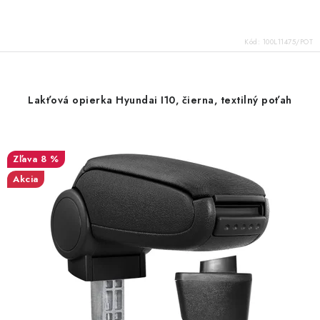
Kód:
100L11475/POT
Lakťová opierka Hyundai I10, čierna, textilný poťah
8 %
Akcia