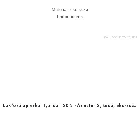
Materiál: eko-koža
Farba: čierna
Kód:
100L1157/PO/IER
Lakťová opierka Hyundai I20 2 - Armster 2, šedá, eko-koža