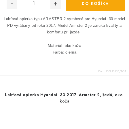
DO KOŠÍKA
Lakťová opierka typu ARMSTER 2 vyrobená pre Hyundai I30 model
PD vyrábaný od roku 2017.
Model Armster 2 je záruka kvality a
komfortu pri jazde.
Materiál: eko-koža
Farba: čierna
Kód:
100L13435/POT
Lakťová opierka Hyundai i30 2017- Armster 2, šedá, eko-
koža