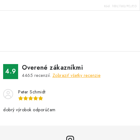
Kód:
100L1160/PO/ED
O
v
l
á
d
Overené zákazníkmi
a
4.9
4465
recenzií.
Zobraziť všetky recenzie
c
i
Peter Schmidt
e
p
r
dobrý výrobok odporúčam
v
k
y