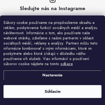
v
Sledujte nás na Instagrame
ý
p
i
ZOBRAZIŤ PROFIL
Súbory cookie používame na prispôsobenie obsahu a
s
reklám, poskytovanie funkcií sociálnych médií a analýzu
u
návštevnosti. Informácie o tom, ako používate naše
webové stránky, zdieľame s našimi partnermi v oblasti
sociálnych médií, reklamy a analýzy. Partneri môžu tieto
informácie kombinovať s inými informáciami, ktoré im
poskytnete alebo ktoré získajú v dôsledku vášho
používania ich služieb. Viac informácií o používaní
súborov cookie nájdete na tomto
odkaze
Aktuálne novinky a akcie na váš e-mail
Nastavenie
Email
PRIHLÁSIŤ SA
Súhlasím