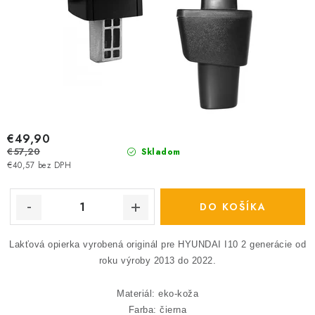
v
€49,90
€57,20
Skladom
€40,57 bez DPH
DO KOŠÍKA
Lakťová opierka vyrobená originál pre HYUNDAI I10 2 generácie od
roku výroby 2013 do 2022.
Materiál: eko-koža
Farba: čierna