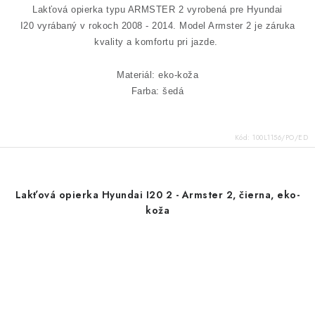
Lakťová opierka typu ARMSTER 2 vyrobená pre Hyundai
I20 vyrábaný v rokoch 2008 - 2014.
Model Armster 2 je záruka
kvality a komfortu pri jazde.
Materiál: eko-koža
Farba: šedá
Kód:
100L1156/PO/ED
Lakťová opierka Hyundai I20 2 - Armster 2, čierna, eko-
koža