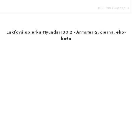
Kód:
100L1158/PO/ED
Lakťová opierka Hyundai I30 2 - Armster 2, čierna, eko-
koža