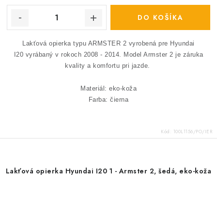
DO KOŠÍKA
Lakťová opierka typu ARMSTER 2 vyrobená pre Hyundai
I20 vyrábaný v rokoch 2008 - 2014.
Model Armster 2 je záruka
kvality a komfortu pri jazde.
Materiál: eko-koža
Farba: čierna
Kód:
100L1156/PO/IER
Lakťová opierka Hyundai I20 1 - Armster 2, šedá, eko-koža