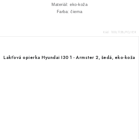
Materiál: eko-koža
Farba: čierna
Kód:
100L1158/PO/IER
Lakťová opierka Hyundai I30 1 - Armster 2, šedá, eko-koža