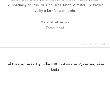
I20 vyrábaný od roku 2014 do 2020.
Model Armster 2 je záruka
kvality a komfortu pri jazde.
Materiál: eko-koža
Farba: šedá
Kód:
100L1157/PO/ED
Lakťová opierka Hyundai I30 1 - Armster 2, čierna, eko-
koža