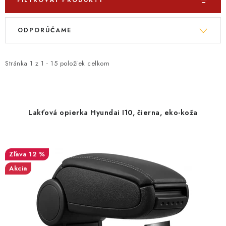
FILTROVAŤ PRODUKTY
V
R
ODPORÚČAME
ý
a
p
d
i
e
Stránka
1
z
1
-
15
položiek celkom
s
n
p
i
r
e
Lakťová opierka Hyundai I10, čierna, eko-koža
o
p
d
r
u
o
12 %
k
d
Akcia
t
u
o
k
v
t
o