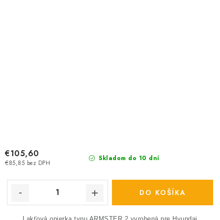
€105,60
Skladom do 10 dní
€85,85 bez DPH
DO KOŠÍKA
Lakťová opierka typu ARMSTER 2 vyrobená pre Hyundai