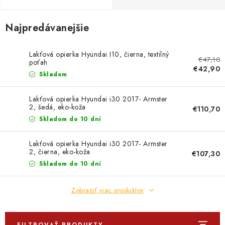
PROFI PORADŇA
Najpredávanejšie
GARÁŽOVÝ BAZÁR
AUTODOPLNKY
Lakťová opierka Hyundai I10, čierna, textilný
€47,10
poťah
€42,90
Skladom
KRYCIE PLACHTY - CELTY
Lakťová opierka Hyundai i30 2017- Armster
BALENIE A EXPEDÍCIA
2, šedá, eko-koža
€110,70
Skladom do 10 dní
Ako nakupovať
Obchodné podmienky
Doprava a platba
Lakťová opierka Hyundai i30 2017- Armster
Ochrana osobných údajov
Licenčné zmluvy k fotografiám
2, čierna, eko-koža
€107,30
Skladom do 10 dní
Osobné vyzdvihnutie v Prešove
Ako funguje Packeta?
Doplnkové služby Profigaráž.sk
Newsletter z Profigaráž.sk
Zobraziť viac produktov
Darček k objednávke
Nákup na splátky Quatro - Profigaráž.sk
Kalkulačka Quatro