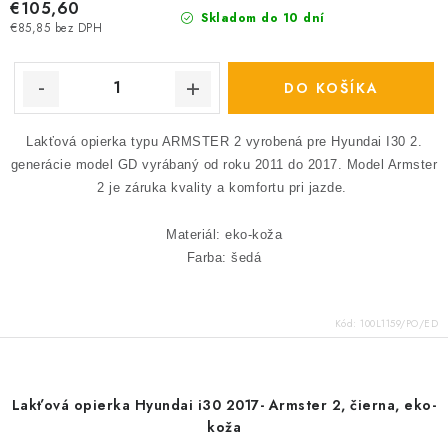
€105,60
Skladom do 10 dní
€85,85 bez DPH
DO KOŠÍKA
Lakťová opierka typu ARMSTER 2 vyrobená pre Hyundai I30 2.
generácie model GD vyrábaný od roku 2011 do 2017.
Model Armster
2 je záruka kvality a komfortu pri jazde.
Materiál: eko-koža
Farba: šedá
Kód:
100L1159/PO/ED
Lakťová opierka Hyundai i30 2017- Armster 2, čierna, eko-
koža