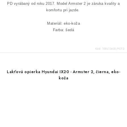
PD vyrábaný od roku 2017.
Model Armster 2 je záruka kvality a
komfortu pri jazde.
Materiál: eko-koža
Farba: šedá
Kód:
100L13435/POT2
Lakťová opierka Hyundai IX20 - Armster 2, čierna, eko-
koža