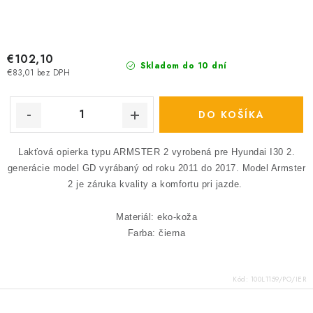
€102,10
Skladom do 10 dní
€83,01 bez DPH
DO KOŠÍKA
Lakťová opierka typu ARMSTER 2 vyrobená pre Hyundai I30 2.
generácie model GD vyrábaný od roku 2011 do 2017.
Model Armster
2 je záruka kvality a komfortu pri jazde.
Materiál: eko-koža
Farba: čierna
Kód:
100L1159/PO/IER