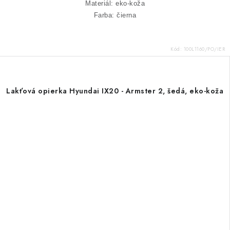
Materiál: eko-koža
Farba: čierna
Kód:
100L1160/PO/IER
Lakťová opierka Hyundai IX20 - Armster 2, šedá, eko-koža