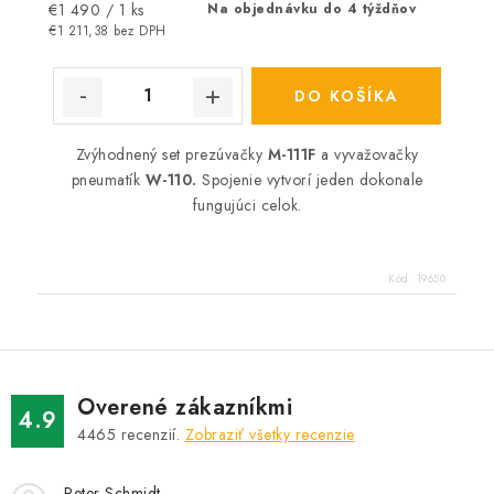
Jednotková
€1 490 / 1 ks
Na objednávku do 4 týždňov
cena:
€1 211,38 bez DPH
DO KOŠÍKA
Zvýhodnený set prezúvačky
M-111F
a vyvažovačky
pneumatík
W-110.
Spojenie vytvorí jeden dokonale
fungujúci celok.
Kód:
19650
Overené zákazníkmi
4.9
4465
recenzií.
Zobraziť všetky recenzie
Peter Schmidt