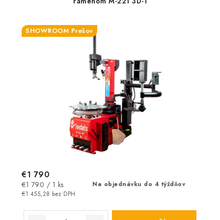
ramenom M-221 3D-1
SHOWROOM Prešov
€1 790
Jednotková
€1 790 / 1 ks
Na objednávku do 4 týždňov
cena:
€1 455,28 bez DPH