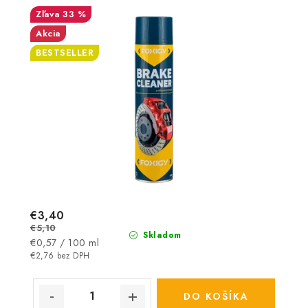
33 %
Akcia
BESTSELLER
€3,40
€5,10
Skladom
Jednotková
€0,57 / 100 ml
cena:
€2,76 bez DPH
DO KOŠÍKA