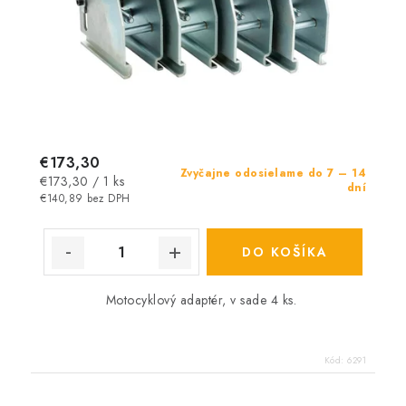
€173,30
Zvyčajne odosielame do 7 – 14
Jednotková
€173,30 / 1 ks
dní
cena:
€140,89 bez DPH
DO KOŠÍKA
Motocyklový adaptér, v sade 4 ks.
Kód:
6291