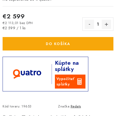
€2 599
€2 113,01 bez DPH
Jednotková cena:
€2 599 / 1 ks
DO KOŠÍKA
Kúpte na
splátky
Vypočítať
splátky
Kód tovaru:
19653
Značka:
Redats