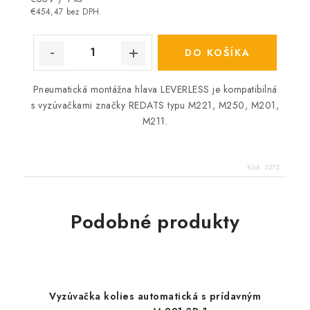
cena:
€454,47 bez DPH
DO KOŠÍKA
Pneumatická montážna hlava
LEVERLESS
je kompatibilná
s vyzúvačkami značky REDATS typu M221, M250, M201,
M211.
Kód:
3272
Podobné produkty
Vyzúvačka kolies automatická s prídavným