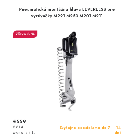
Pneumatická montážna hlava LEVERLESS pre
vyzúvačky M221 M250 M201 M211
8 %
€559
€614
Zvyčajne odosielame do 7 – 14
dní
Jednotková
€559 / 1 ks