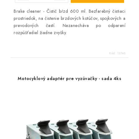
Brake cleaner - Čistič bŕzd 600 ml. Bezfarebný čistiaci
prostriedok, na čistenie brzdových kotúčov, spojkových a
prevodových častí. Nezanecháva po odparení
rozpúšťadiel žiadne zvyšky.
Kód:
13746
Motocyklový adaptér pre vyzúvačky - sada 4ks