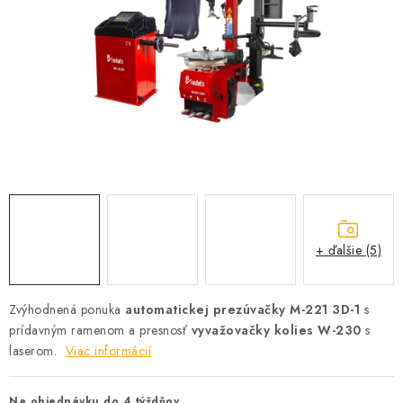
PROFI PORADŇA
GARÁŽOVÝ BAZÁR
AUTODOPLNKY
KRYCIE PLACHTY - CELTY
BALENIE A EXPEDÍCIA
Ako nakupovať
Obchodné podmienky
Doprava a platba
+ ďalšie (5)
Ochrana osobných údajov
Licenčné zmluvy k fotografiám
Osobné vyzdvihnutie v Prešove
Ako funguje Packeta?
Zvýhodnená ponuka
automatickej prezúvačky M-221 3D-1
s
Doplnkové služby Profigaráž.sk
Newsletter z Profigaráž.sk
prídavným ramenom a presnosť
vyvažovačky kolies W-230
s
laserom.
Darček k objednávke
Viac informácií
Nákup na splátky Quatro - Profigaráž.sk
Kalkulačka Quatro
Na objednávku do 4 týždňov