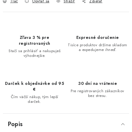
Tlač
Opýtať sa
Strážiť
Zdieľať
Zľava 3 % pre
Expresné doručenie
registrovaných
Tisíce produktov držíme skladom
a expedujeme ihneď.
Stačí sa prihlásiť a nakupuješ
výhodnejšie.
Darček k objednávke od 95
30 dní na vrátenie
€
Pre registrovaných zákazníkov
bez stresu.
Čím väčší nákup, tým lepší
darček.
Popis