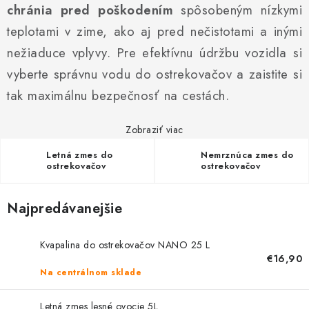
PROFI PORADŇA
chránia pred poškodením
spôsobeným nízkymi
teplotami v zime, ako aj pred nečistotami a inými
GARÁŽOVÝ BAZÁR
nežiaduce vplyvy. Pre efektívnu údržbu vozidla si
vyberte správnu vodu do ostrekovačov a zaistite si
AUTODOPLNKY
tak maximálnu bezpečnosť na cestách.
KRYCIE PLACHTY - CELTY
Zobraziť viac
BALENIE A EXPEDÍCIA
Letná zmes do
Nemrznúca zmes do
ostrekovačov
ostrekovačov
Ako nakupovať
Obchodné podmienky
Doprava a platba
Ochrana osobných údajov
Licenčné zmluvy k fotografiám
Najpredávanejšie
Osobné vyzdvihnutie v Prešove
Ako funguje Packeta?
Kvapalina do ostrekovačov NANO 25 L
Doplnkové služby Profigaráž.sk
Newsletter z Profigaráž.sk
€16,90
Darček k objednávke
Na centrálnom sklade
Nákup na splátky Quatro - Profigaráž.sk
Kalkulačka Quatro
Letná zmes lesné ovocie 5L