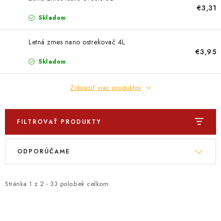
€3,31
Skladom
Letná zmes nano ostrekovač 4L
€3,95
Skladom
Zobraziť viac produktov
FILTROVAŤ PRODUKTY
V
R
ODPORÚČAME
ý
a
p
d
i
e
Stránka
1
z
2
-
33
položiek celkom
s
n
p
i