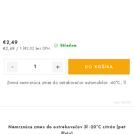
€2,49
Skladom
Jednotková
€2,49 / 1 l
€2,02 bez DPH
cena:
DO KOŠÍKA
Zimná nemrznúca zmes do ostrekovačov automobilov -40°C, 1l.
Kód:
99/955
Nemrznúca zmes do ostrekovačov 3l -20°C citrón (pet
fľaša)