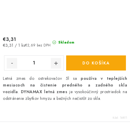
€3,31
Skladom
Jednotková
€3,31 / 1 ks
€2,69 bez DPH
cena:
DO KOŠÍKA
Letná zmes do ostrekovačov 5l sa
používa v teplejších
mesiacoch na čistenie predného a zadného skla
vozidla
.
DYNAMAX letná zmes
je vysokoúčinný prostriedok na
odstránenie zbytkov hmyzu a bežných nečistôt zo skla.
Kód:
16811