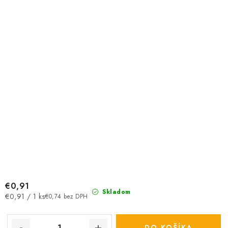
€0,91
Skladom
Jednotková
€0,91 / 1 ks
€0,74 bez DPH
cena:
DO KOŠÍKA