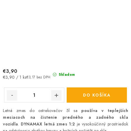
€3,90
Skladom
Jednotková
€3,90 / 1 ks
€3,17 bez DPH
cena:
DO KOŠÍKA
Letná zmes do ostrekovačov 5l sa
používa v teplejších
mesiacoch na čistenie predného a zadného skla
vozidla
.
DYNAMAX letná zmes 1:2
je vysokoúčinný prostriedok
na odstránenie zbytkov hmyzu a bežných nečistôt zo skla.