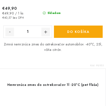
€49,90
Jednotková
€49,90 / 1 ks
Skladom
cena:
€40,57 bez DPH
DO KOŠÍKA
Zimná nemrznúca zmes do ostrekovačov automobilov. -40°C, 25l,
vôňa citrón.
Kód:
99/953
Nemrznúca zmes do ostrekovačov 1l -20°C (pet fľaša)