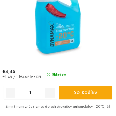
€4,45
Skladom
Jednotková
€1,48 / 1 l
€3,62 bez DPH
cena:
DO KOŠÍKA
Zimná nemrznúca zmes do ostrekovačov automobilov. -20°C, 3l.