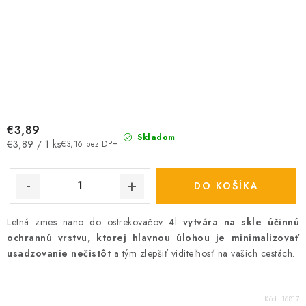
€3,89
Skladom
Jednotková
€3,89 / 1 ks
€3,16 bez DPH
cena:
DO KOŠÍKA
Letná zmes nano do ostrekovačov 4l
vytvára na skle účinnú
ochrannú vrstvu, ktorej hlavnou úlohou je minimalizovať
usadzovanie nečistôt
a tým zlepšiť viditeľnosť na vašich cestách.
Kód:
16817