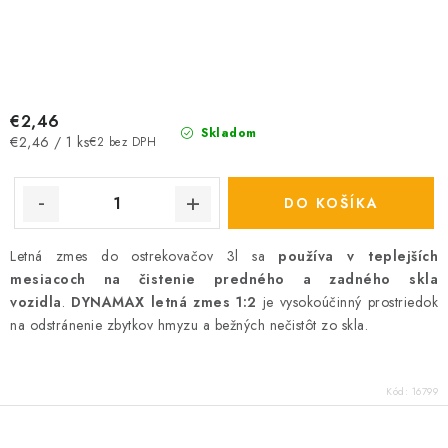
€2,46
Skladom
Jednotková
€2,46 / 1 ks
€2 bez DPH
cena:
DO KOŠÍKA
Letná zmes do ostrekovačov 3l sa
používa v teplejších
mesiacoch na čistenie predného a zadného skla
vozidla
.
DYNAMAX letná zmes 1:2
je vysokoúčinný prostriedok
na odstránenie zbytkov hmyzu a bežných nečistôt zo skla.
Kód:
16799