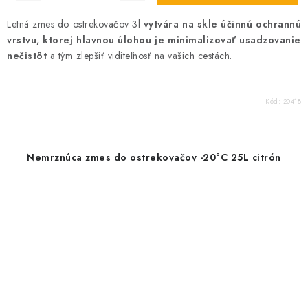
Letná zmes do ostrekovačov 3l
vytvára na skle účinnú ochrannú
vrstvu, ktorej hlavnou úlohou je minimalizovať usadzovanie
nečistôt
a tým zlepšiť viditeľnosť na vašich cestách.
Kód:
20418
Nemrznúca zmes do ostrekovačov -20°C 25L citrón