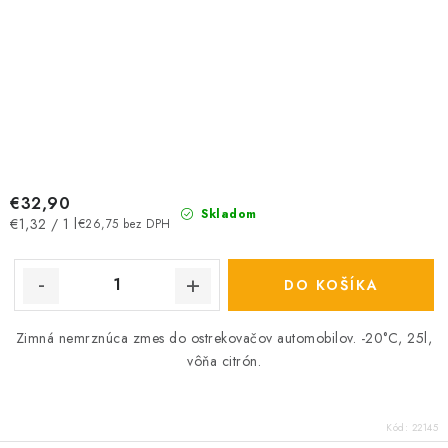
€32,90
Skladom
Jednotková
€1,32 / 1 l
€26,75 bez DPH
cena:
DO KOŠÍKA
Zimná nemrznúca zmes do ostrekovačov automobilov. -20°C, 25l,
vôňa citrón.
Kód:
22145