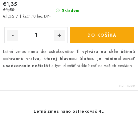
€1,35
€1,50
Skladom
Jednotková
€1,35 / 1 ks
€1,10 bez DPH
cena:
DO KOŠÍKA
Letná zmes nano do ostrekovačov 1l
vytvára na skle účinnú
ochrannú vrstvu, ktorej hlavnou úlohou je minimalizovať
usadzovanie nečistôt
a tým zlepšiť viditeľnosť na vašich cestách.
Kód:
16808
Letná zmes nano ostrekovač 4L