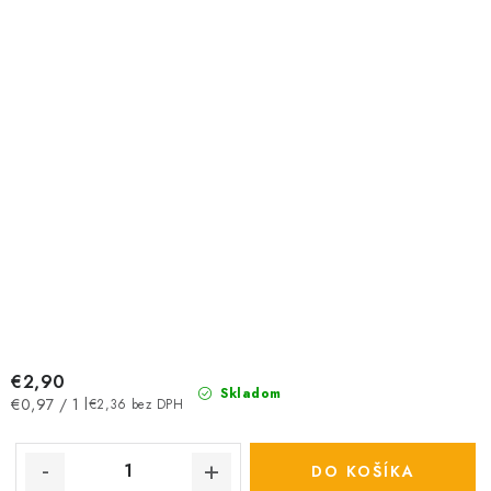
€2,90
Skladom
Jednotková
€0,97 / 1 l
€2,36 bez DPH
cena:
DO KOŠÍKA