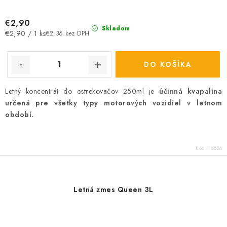
€2,90
Skladom
Jednotková
€2,90 / 1 ks
€2,36 bez DPH
cena:
DO KOŠÍKA
Letný koncentrát do ostrekovačov 250ml je
účinná kvapalina
určená pre všetky typy motorových vozidiel v letnom
období.
Kód:
16826
Letná zmes Queen 3L