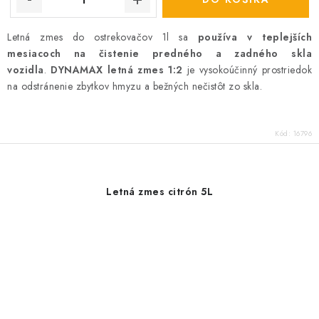
Letná zmes do ostrekovačov 1l sa
používa v teplejších
mesiacoch na čistenie predného a zadného skla
vozidla
.
DYNAMAX letná zmes 1:2
je vysokoúčinný prostriedok
na odstránenie zbytkov hmyzu a bežných nečistôt zo skla.
Kód:
16796
Letná zmes citrón 5L