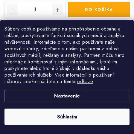
DO KOŠÍKA
Zimná nemrznúca zmes do ostrekovačov automobilov. -20°C, 3l,
Súbory cookie používame na prispôsobenie obsahu a
vôňa citrón.
reklám, poskytovanie funkcií sociálnych médií a analýzu
návštevnosti. Informácie o tom, ako používate naše
webové stránky, zdieľame s našimi partnermi v oblasti
Kód:
99/957
sociálnych médií, reklamy a analýzy. Partneri môžu tieto
informácie kombinovať s inými informáciami, ktoré im
poskytnete alebo ktoré získajú v dôsledku vášho
používania ich služieb. Viac informácií o používaní
Nemrznúca zmes do ostrekovačov 5l -20°C
súborov cookie nájdete na tomto
odkaze
Nastavenie
Súhlasím