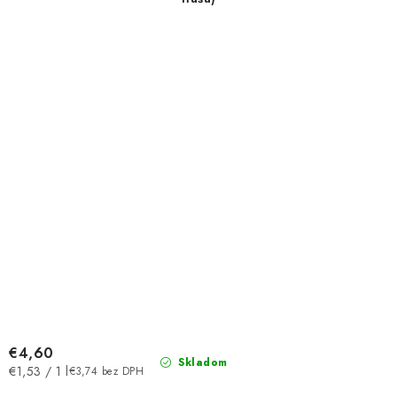
€4,60
Skladom
Jednotková
€1,53 / 1 l
€3,74 bez DPH
cena: