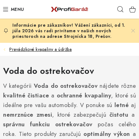
Prejsť
Hľad
na
obsah
Vážení zákazníci, od 1.
REALIZÁCIE & RIEŠENIA
júla 2026 vás radi privítame v našich nových
priestoroch na adrese Strojnícka 18, Prešov.
AKCIE A NOVINKY
Prevádzkové kvapaliny a údržba
VYBAVENIE PNEUSERVISU
Voda do ostrekovačov
NÁRADIE PODĽA TYPU OPRAVY
V kategórii
Voda do ostrekovačov
nájdete rôzne
VYBAVENIE DIELNE
kvalitné čistiace
a
ochranné kvapaliny
, ktoré sú
ideálne pre vašu automobily. V ponuke sú
letné
aj
NÁRADIE
nemrznúce zmesi
, ktoré zabezpečujú
čistotu
a
správnu funkciu ostrekovačov
ČISTENIE A UMÝVANIE
počas celého
roka. Tieto produkty zaručujú
optimálny výkon
a