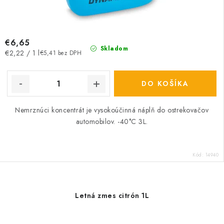
€6,65
Skladom
Jednotková
€2,22 / 1 l
€5,41 bez DPH
cena:
DO KOŠÍKA
Nemrznúci koncentrát je vysokoúčinná náplň do ostrekovačov
automobilov. -40°C 3L.
Kód:
14940
Letná zmes citrón 1L