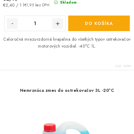
Skladom
Jednotková
€2,40 / 1 l
€1,95 bez DPH
cena:
DO KOŠÍKA
Celoročná mrazuvzdorná kvapalina do všetkých typov ostrekovačov
motorových vozidiel. -40°C 1L.
Kód:
14949
Nemrznúca zmes do ostrekovačov 3L -20°C