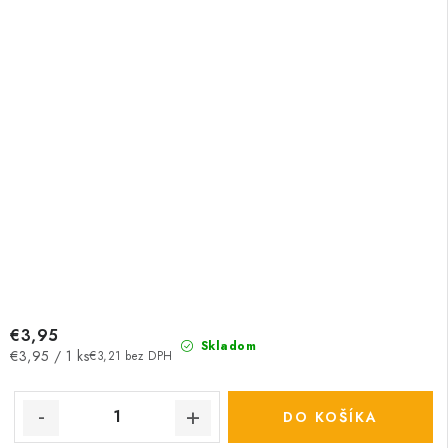
€3,95
Skladom
Jednotková
€3,95 / 1 ks
€3,21 bez DPH
cena:
DO KOŠÍKA