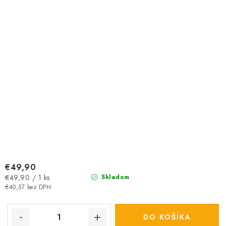
€49,90
Jednotková
€49,90 / 1 ks
Skladom
cena:
€40,57 bez DPH
DO KOŠÍKA