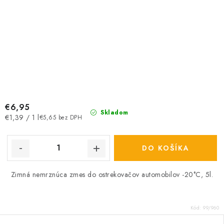
€6,95
Skladom
Jednotková
€1,39 / 1 l
€5,65 bez DPH
cena:
DO KOŠÍKA
Zimná nemrznúca zmes do ostrekovačov automobilov -20°C, 5l.
Kód:
99/960