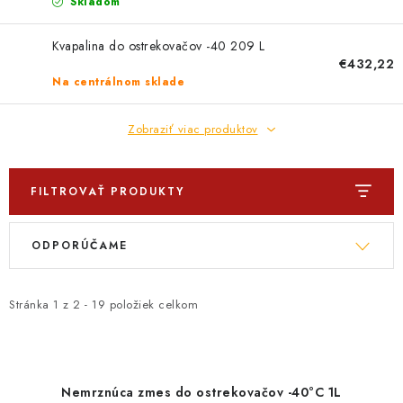
Skladom
Kvapalina do ostrekovačov -40 209 L
€432,22
Na centrálnom sklade
Zobraziť viac produktov
FILTROVAŤ PRODUKTY
V
R
ODPORÚČAME
ý
a
p
d
i
e
Stránka
1
z
2
-
19
položiek celkom
s
n
p
i
r
e
Nemrznúca zmes do ostrekovačov -40°C 1L