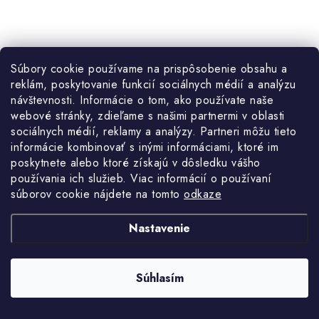
Súbory cookie používame na prispôsobenie obsahu a
reklám, poskytovanie funkcií sociálnych médií a analýzu
návštevnosti. Informácie o tom, ako používate naše
webové stránky, zdieľame s našimi partnermi v oblasti
sociálnych médií, reklamy a analýzy. Partneri môžu tieto
informácie kombinovať s inými informáciami, ktoré im
poskytnete alebo ktoré získajú v dôsledku vášho
používania ich služieb. Viac informácií o používaní
súborov cookie nájdete na tomto
odkaze
€2,40
Skladom
Jednotková
€2,40 / 1 l
€1,95 bez DPH
cena:
Nastavenie
DO KOŠÍKA
Súhlasím
Celoročná mrazuvzdorná kvapalina do všetkých typov ostrekovačov
motorových vozidiel. -20°C, 1L.