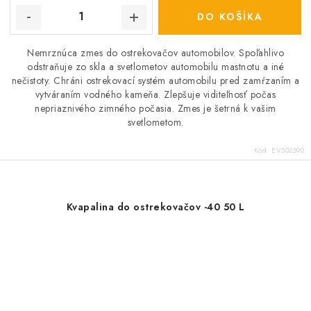
DO KOŠÍKA
Nemrznúca zmes do ostrekovačov automobilov. Spoľahlivo
odstraňuje zo skla a svetlometov automobilu mastnotu a iné
nečistoty. Chráni ostrekovací systém automobilu pred zamŕzaním a
vytváraním vodného kameňa. Zlepšuje viditeľnosť počas
nepriaznivého zimného počasia. Zmes je šetrná k vašim
svetlometom.
Kód:
EV502590
Kvapalina do ostrekovačov -40 50 L