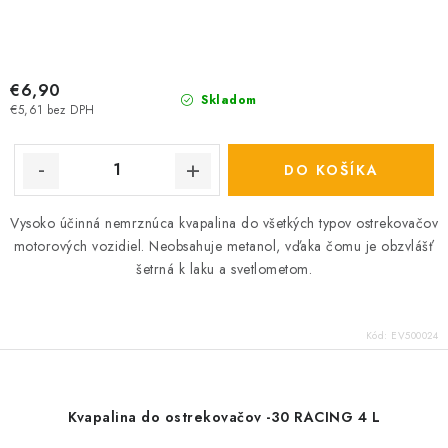
€6,90
Skladom
€5,61 bez DPH
DO KOŠÍKA
Vysoko účinná nemrznúca kvapalina do všetkých typov ostrekovačov
motorových vozidiel. Neobsahuje metanol, vďaka čomu je obzvlášť
šetrná k laku a svetlometom.
Kód:
EV500024
Kvapalina do ostrekovačov -30 RACING 4 L