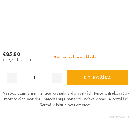
€85,80
Na centrálnom sklade
€69,76 bez DPH
DO KOŠÍKA
Vysoko účinná nemrznúca kvapalina do všetkých typov ostrekovačov
motorových vozidiel. Neobsahuje metanol, vďaka čomu je obzvlášť
šetrná k laku a svetlometom.
Kód:
EV500111