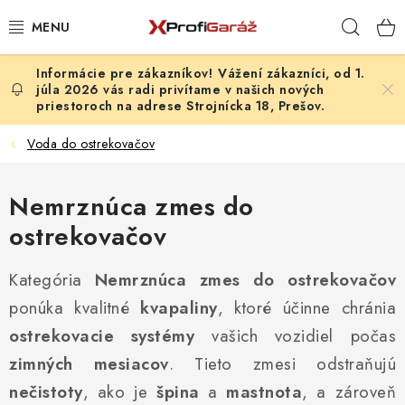
Prejsť
Hľad
na
obsah
Vážení zákazníci, od 1.
REALIZÁCIE & RIEŠENIA
júla 2026 vás radi privítame v našich nových
priestoroch na adrese Strojnícka 18, Prešov.
AKCIE A NOVINKY
Voda do ostrekovačov
VYBAVENIE PNEUSERVISU
Nemrznúca zmes do
NÁRADIE PODĽA TYPU OPRAVY
ostrekovačov
VYBAVENIE DIELNE
Kategória
Nemrznúca zmes do ostrekovačov
ponúka kvalitné
kvapaliny
, ktoré účinne chránia
NÁRADIE
ostrekovacie systémy
vašich vozidiel počas
ČISTENIE A UMÝVANIE
zimných mesiacov
. Tieto zmesi odstraňujú
nečistoty
, ako je
špina
a
mastnota
, a zároveň