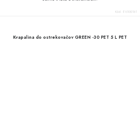
Kód:
EV500161
Kvapalina do ostrekovačov GREEN -30 PET 5 L PET