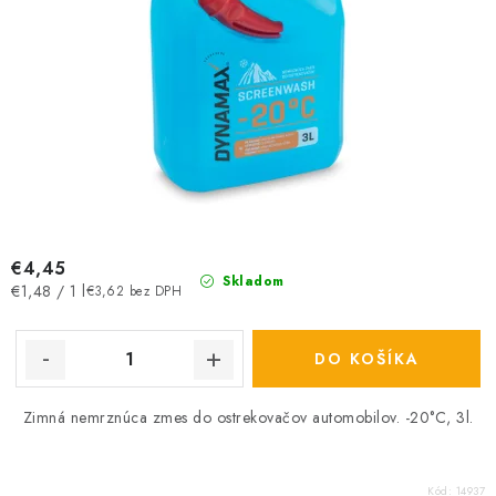
€4,45
Skladom
Jednotková
€1,48 / 1 l
€3,62 bez DPH
cena:
DO KOŠÍKA
Zimná nemrznúca zmes do ostrekovačov automobilov. -20°C, 3l.
Kód:
14937