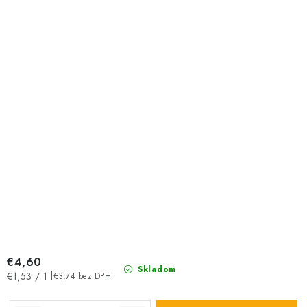
€4,60
Skladom
Jednotková
€1,53 / 1 l
€3,74 bez DPH
cena: