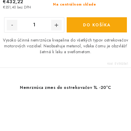
€432,22
Na centrálnom sklade
€351,40 bez DPH
DO KOŠÍKA
Vysoko účinná nemrznúca kvapalina do všetkých typov ostrekovačov
motorových vozidiel. Neobsahuje metanol, vďaka čomu je obzvlášť
šetrná k laku a svetlometom.
Kód:
EV502541
Nemrznúca zmes do ostrekovačov 1L -20°C