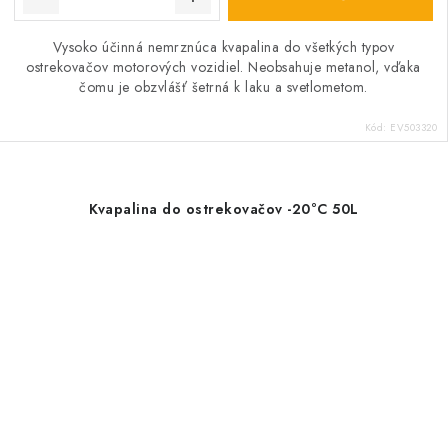
Vysoko účinná nemrznúca kvapalina do všetkých typov
ostrekovačov motorových vozidiel. Neobsahuje metanol, vďaka
čomu je obzvlášť šetrná k laku a svetlometom.
Kód:
EV503320
Kvapalina do ostrekovačov -20°C 50L