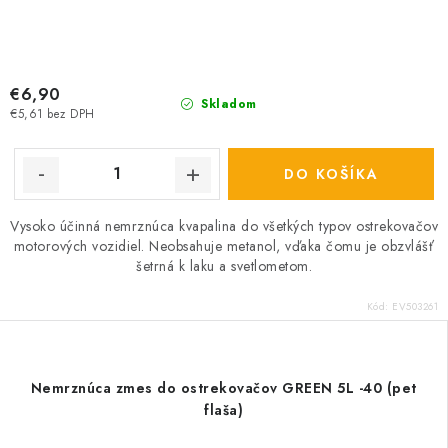
€6,90
Skladom
€5,61 bez DPH
DO KOŠÍKA
Vysoko účinná nemrznúca kvapalina do všetkých typov ostrekovačov
motorových vozidiel. Neobsahuje metanol, vďaka čomu je obzvlášť
šetrná k laku a svetlometom.
Kód:
EV503261
Nemrznúca zmes do ostrekovačov GREEN 5L -40 (pet
flaša)