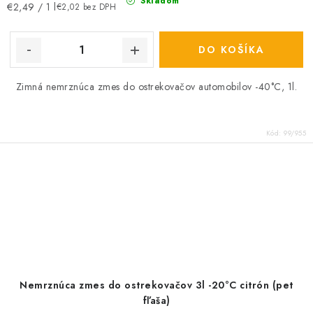
Skladom
Jednotková
€2,49 / 1 l
€2,02 bez DPH
cena:
DO KOŠÍKA
Zimná nemrznúca zmes do ostrekovačov automobilov -40°C, 1l.
Kód:
99/955
Nemrznúca zmes do ostrekovačov 3l -20°C citrón (pet
fľaša)