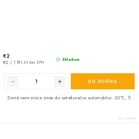
€2
Skladom
Jednotková
€2 / 1 l
€1,63 bez DPH
cena:
DO KOŠÍKA
Zimná nemrznúca zmes do ostrekovačov automobilov -20°C, 1l.
Kód:
99/954