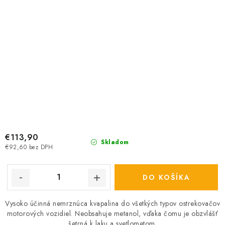
€113,90
Skladom
€92,60 bez DPH
DO KOŠÍKA
Vysoko účinná nemrznúca kvapalina do všetkých typov ostrekovačov
motorových vozidiel. Neobsahuje metanol, vďaka čomu je obzvlášť
šetrná k laku a svetlometom.