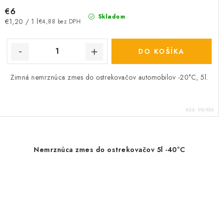
€6
Skladom
Jednotková
€1,20 / 1 l
€4,88 bez DPH
cena:
DO KOŠÍKA
Zimná nemrznúca zmes do ostrekovačov automobilov -20°C, 5l.
Kód:
99/956
Nemrznúca zmes do ostrekovačov 5l -40°C