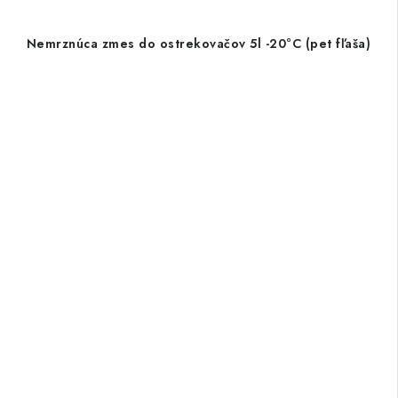
Nemrznúca zmes do ostrekovačov 5l -20°C (pet fľaša)