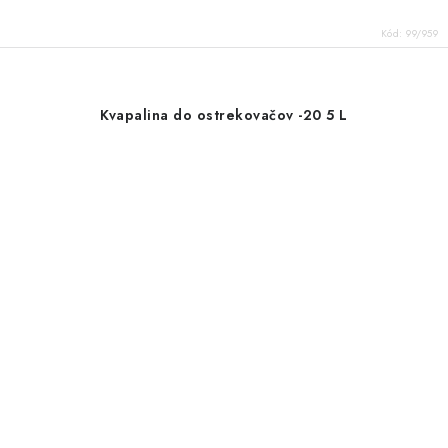
Kód:
99/959
Kvapalina do ostrekovačov -20 5 L