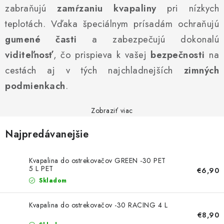
PROFI PORADŇA
zabraňujú
zamŕzaniu kvapaliny
pri nízkych
teplotách. Vďaka špeciálnym prísadám ochraňujú
GARÁŽOVÝ BAZÁR
gumené časti
a zabezpečujú dokonalú
AUTODOPLNKY
viditeľnosť
, čo prispieva k vašej
bezpečnosti
na
cestách aj v tých najchladnejších
zimných
KRYCIE PLACHTY - CELTY
podmienkach
.
BALENIE A EXPEDÍCIA
Zobraziť viac
Najpredávanejšie
Ako nakupovať
Obchodné podmienky
Doprava a platba
Ochrana osobných údajov
Licenčné zmluvy k fotografiám
Kvapalina do ostrekovačov GREEN -30 PET
Osobné vyzdvihnutie v Prešove
Ako funguje Packeta?
5 L PET
€6,90
Doplnkové služby Profigaráž.sk
Newsletter z Profigaráž.sk
Skladom
Darček k objednávke
Kvapalina do ostrekovačov -30 RACING 4 L
Nákup na splátky Quatro - Profigaráž.sk
Kalkulačka Quatro
€8,90