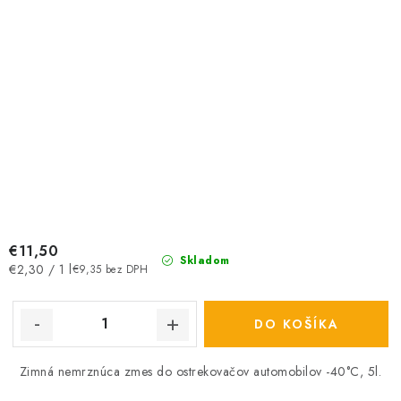
€11,50
Skladom
Jednotková
€2,30 / 1 l
€9,35 bez DPH
cena:
DO KOŠÍKA
Zimná nemrznúca zmes do ostrekovačov automobilov -40°C, 5l.