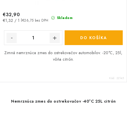
€32,90
Skladom
Jednotková
€1,32 / 1 l
€26,75 bez DPH
cena:
DO KOŠÍKA
Zimná nemrznúca zmes do ostrekovačov automobilov. -20°C, 25l,
vôňa citrón.
Kód:
22145
Nemrznúca zmes do ostrekovačov -40°C 25L citrón