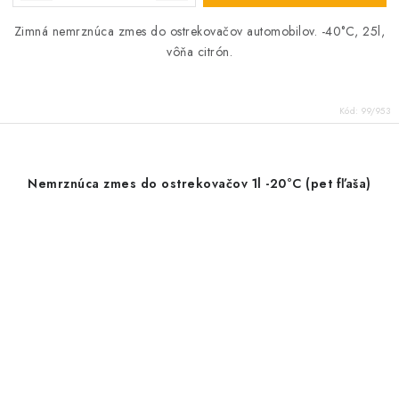
Zimná nemrznúca zmes do ostrekovačov automobilov. -40°C, 25l,
vôňa citrón.
Kód:
99/953
Nemrznúca zmes do ostrekovačov 1l -20°C (pet fľaša)