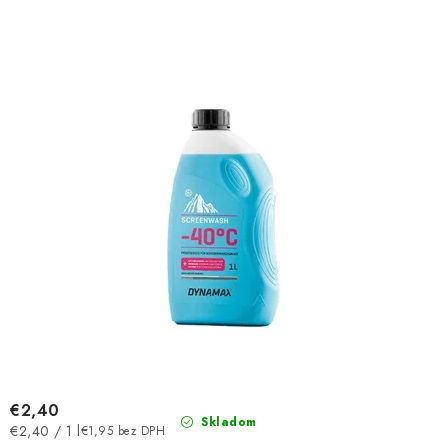
o
p
d
r
u
o
k
d
t
u
o
k
v
t
o
v
€2,40
Skladom
Jednotková
€2,40 / 1 l
€1,95 bez DPH