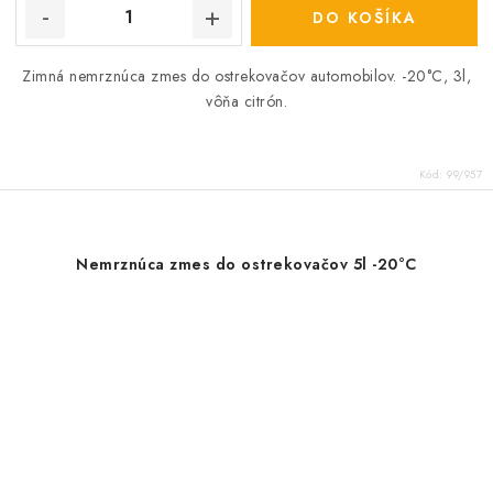
DO KOŠÍKA
Zimná nemrznúca zmes do ostrekovačov automobilov. -20°C, 3l,
vôňa citrón.
Kód:
99/957
Nemrznúca zmes do ostrekovačov 5l -20°C