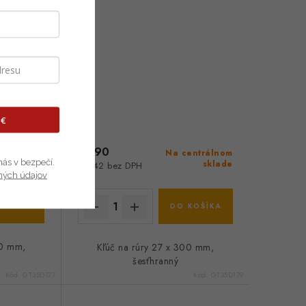
 €
€7,90
entrálnom
Na centrálnom
nás v bezpečí.
sklade
sklade
€6,42 bez DPH
ných údajov
KOŠÍKA
DO KOŠÍKA
90 mm,
Kľúč na rúry 27 x 300 mm,
šesťhranný
Kód:
GT35D177
Kód:
GT35D179