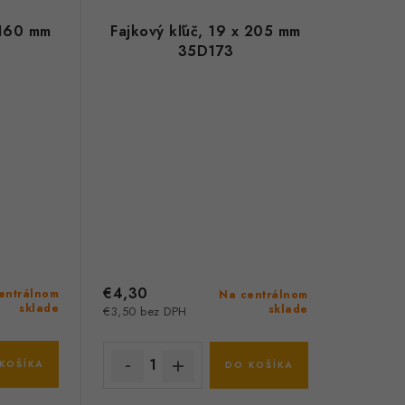
 160 mm
Fajkový kľúč, 19 x 205 mm
35D173
€4,30
entrálnom
Na centrálnom
sklade
sklade
€3,50 bez DPH
KOŠÍKA
DO KOŠÍKA