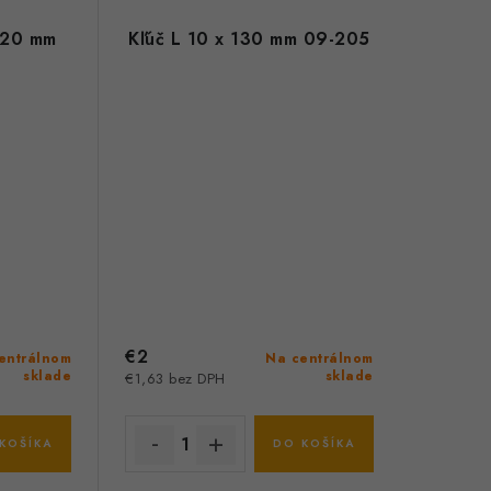
 120 mm
Kľúč L 10 x 130 mm 09-205
€2
entrálnom
Na centrálnom
sklade
sklade
€1,63 bez DPH
KOŠÍKA
DO KOŠÍKA