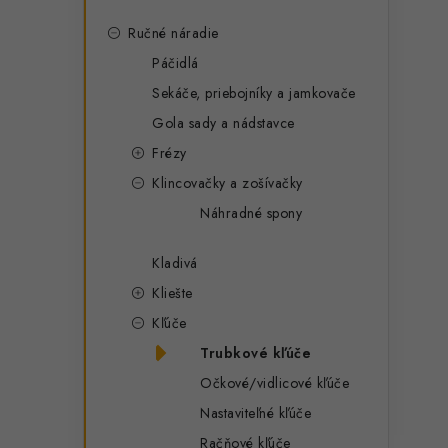
Ručné náradie
Páčidlá
Sekáče, priebojníky a jamkovače
Gola sady a nádstavce
Frézy
Klincovačky a zošívačky
Náhradné spony
Kladivá
Kliešte
Kľúče
Trubkové kľúče
Očkové/vidlicové kľúče
Nastaviteľné kľúče
Račňové kľúče