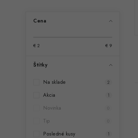
ý
p
Cena
a
n
€
2
€
9
e
l
Štítky
Na sklade
2
Akcia
1
Novinka
0
Tip
0
i
Posledné kusy
1