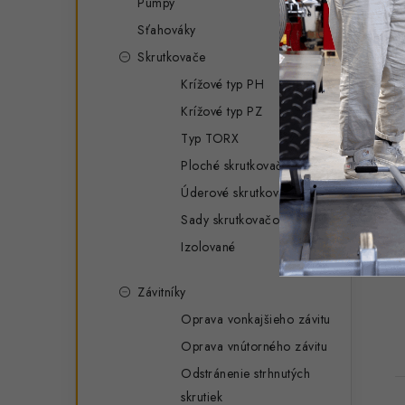
Pumpy
Sťahováky
Skrutkovače
Krížové typ PH
Krížové typ PZ
Typ TORX
Ploché skrutkovače
Úderové skrutkovače
Sady skrutkovačov
Izolované
Závitníky
Oprava vonkajšieho závitu
Oprava vnútorného závitu
Odstránenie strhnutých
skrutiek