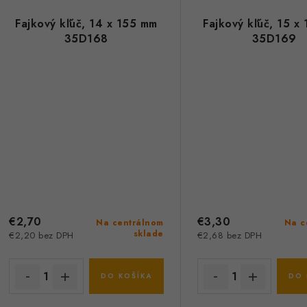
Fajkový kľúč, 14 x 155 mm
Fajkový kľúč, 15 x
35D168
35D169
€2,70
€3,30
Na centrálnom
Na c
sklade
€2,20 bez DPH
€2,68 bez DPH
DO KOŠÍKA
DO 