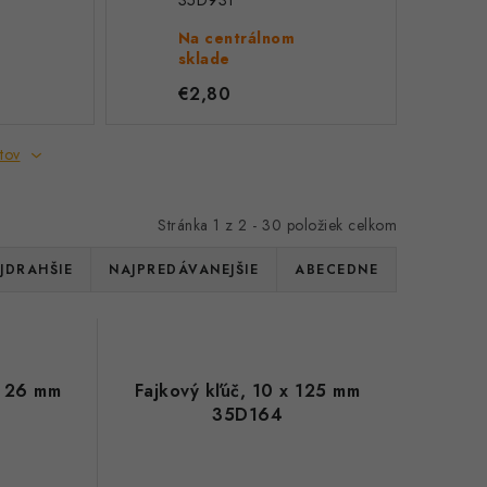
35D931
Na centrálnom
sklade
€2,80
tov
Stránka
1
z
2
-
30
položiek celkom
JDRAHŠIE
NAJPREDÁVANEJŠIE
ABECEDNE
x 26 mm
Fajkový kľúč, 10 x 125 mm
35D164