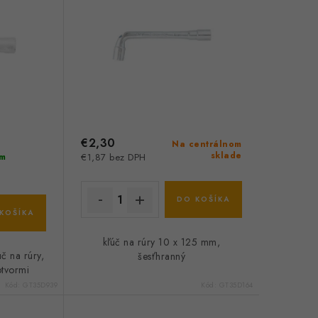
€2,30
Na centrálnom
sklade
m
€1,87 bez DPH
DO KOŠÍKA
KOŠÍKA
kľúč na rúry 10 x 125 mm,
č na rúry,
šesťhranný
otvormi
Kód:
GT35D939
Kód:
GT35D164