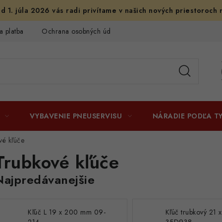
d 1. júla 2026 vás radi privítame v našich nových priestoroch 
a platba
Ochrana osobných údajov
Licenčné zmluvy k fotogr
VYBAVENIE PNEUSERVISU
NÁRADIE PODĽA T
vé kľúče
Trubkové kľúče
Najpredávanejšie
Kľúč L 19 x 200 mm 09-
Kľúč trubkový 21