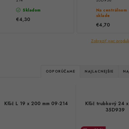
214
35D938
Skladom
Na centrálnom
sklade
€4,30
€4,70
Zobraziť viac produk
R
ODPORÚČAME
NAJLACNEJŠIE
NA
a
V
d
ý
e
Kľúč L 19 x 200 mm 09-214
Kľúč trubkový 24 
p
35D939
n
i