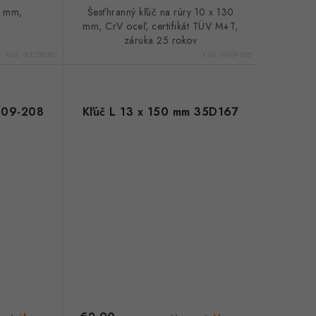
0 mm,
Šesťhranný kľúč na rúry 10 x 130
mm, CrV oceľ, certifikát TÜV M+T,
záruka 25 rokov
Kód:
GT35D162
Kód:
GT09-205
m 09-208
Kľúč L 13 x 150 mm 35D167