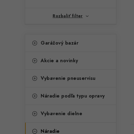
Rozbaliť filter
K
Preskočiť
Garážový bazár
kategórie
a
t
Akcie a novinky
e
g
Vybavenie pneuservisu
t
ó
r
Náradie podľa typu opravy
i
Vybavenie dielne
e
Náradie