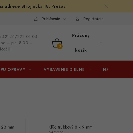
na adrese Strojnícka 18, Prešov.
afiám
Osobné vyzdvihnutie v Prešove
Ako funguje Packeta?
Prihlásenie
Registrácia
Prázdny
+421 51/222 01 04
(po – pia: 8:00 –
NÁKUPNÝ
16:30)
košík
KOŠÍK
YPU OPRAVY
VYBAVENIE DIELNE
NÁRADIE
 x 23 mm
Kľúč trubkový 8 x 9 mm