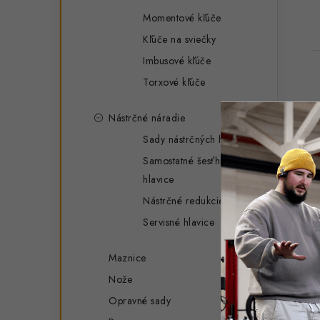
Momentové kľúče
Kľúče na sviečky
Imbusové kľúče
Torxové kľúče
Nástrčné náradie
Sady nástrčných hlavíc
Samostatné šesťhranné
hlavice
Nástrčné redukcie
Servisné hlavice
Maznice
Nože
Opravné sady