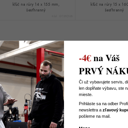
kľúč na rúry 14 x 155 mm,
kľúč na rúry 15 x 1
šesťhranný
šesťhranný
Kód:
GT35D168
-4€
na Váš
PRVÝ NÁK
Či už vybavujete servis, d
len dopĺňate výbavu, ste
mieste.
Prihláste sa na odber Prof
Fajkový kľúč, 22 x 220 mm
Fajkový kľúč, 24 x
newslettra
a
zľavový kup
35D176
35D177
pošleme na mail.