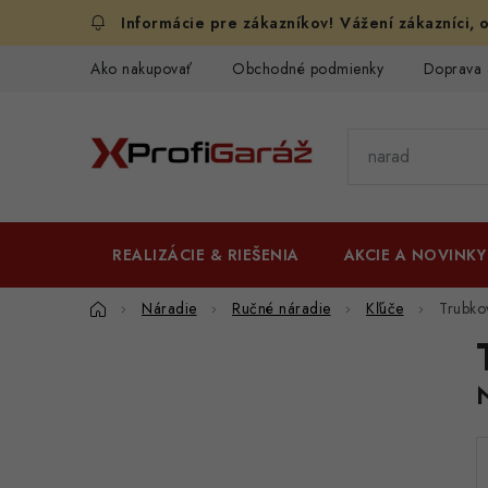
Prejsť
Vážení zákazníci, o
na
obsah
Ako nakupovať
Obchodné podmienky
Doprava 
REALIZÁCIE & RIEŠENIA
AKCIE A NOVINKY
Domov
Náradie
Ručné náradie
Kľúče
Trubko
B
o
č
n