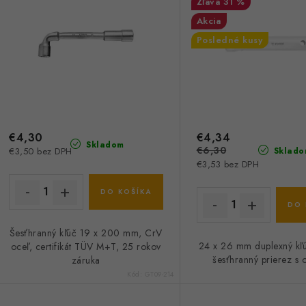
s
31 %
e
Akcia
p
p
Posledné kusy
r
r
o
o
d
d
u
€4,30
€4,34
u
Skladom
€6,30
€3,50 bez DPH
Sklado
k
k
€3,53 bez DPH
t
DO KOŠÍKA
DO 
o
o
Šesťhranný kľúč 19 x 200 mm, CrV
v
v
24 x 26 mm duplexný kľú
oceľ, certifikát TÜV M+T, 25 rokov
šesťhranný prierez s 
záruka
Kód:
GT09-214