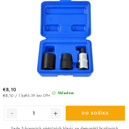
€8,10
Skladom
Jednotková
€8,10 / 1 ks
€6,59 bez DPH
cena:
DO KOŠÍKA
Sada 5-hranných nástrčných hlavíc na demontáž brzdových