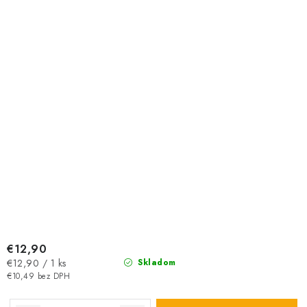
€12,90
Jednotková
€12,90 / 1 ks
Skladom
cena:
€10,49 bez DPH