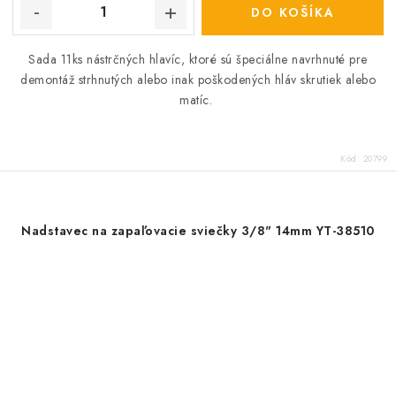
DO KOŠÍKA
Sada 11ks nástrčných hlavíc, ktoré sú špeciálne navrhnuté pre
demontáž strhnutých alebo inak poškodených hláv skrutiek alebo
matíc.
Kód:
20799
Nadstavec na zapaľovacie sviečky 3/8" 14mm YT-38510