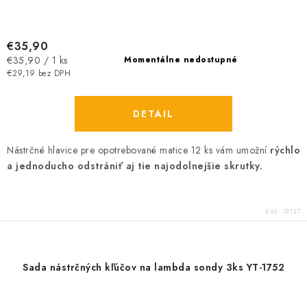
€35,90
Jednotková
€35,90 / 1 ks
Momentálne nedostupné
cena:
€29,19 bez DPH
DETAIL
Nástrčné hlavice pre opotrebované matice 12 ks vám umožní
rýchlo
a jednoducho odstrániť aj tie najodolnejšie skrutky.
Kód:
19137
Sada nástrčných kľúčov na lambda sondy 3ks YT-1752