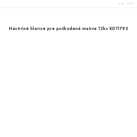
Kód:
19710
Nástrčné hlavice pre poškodené matice 12ks KD11792