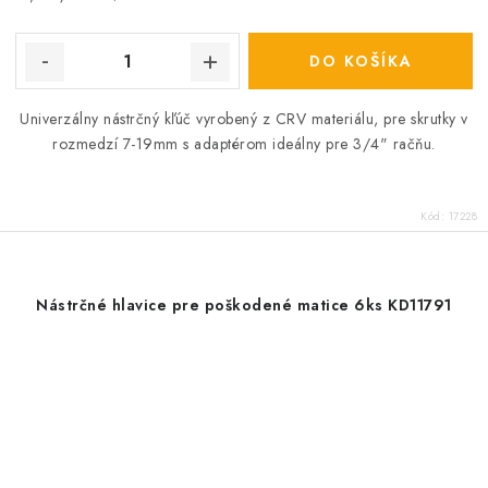
cena:
DO KOŠÍKA
Univerzálny nástrčný kľúč vyrobený z CRV materiálu, pre skrutky v
rozmedzí 7-19mm s adaptérom ideálny pre 3/4" račňu.
Kód:
17228
Nástrčné hlavice pre poškodené matice 6ks KD11791