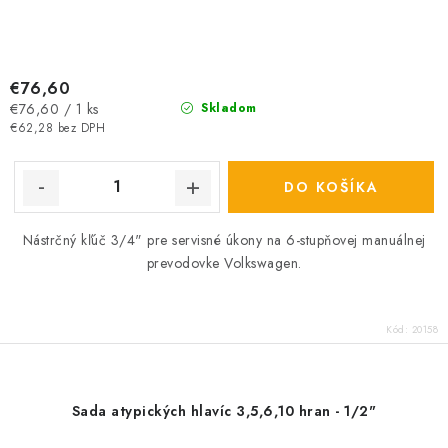
€76,60
Jednotková
€76,60 / 1 ks
Skladom
cena:
€62,28 bez DPH
DO KOŠÍKA
Nástrčný kľúč 3/4" pre servisné úkony na 6-stupňovej manuálnej
prevodovke Volkswagen.
Kód:
20158
Sada atypických hlavíc 3,5,6,10 hran - 1/2"