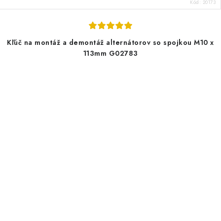
Kód:
20173
Kľúč na montáž a demontáž alternátorov so spojkou M10 x
113mm G02783