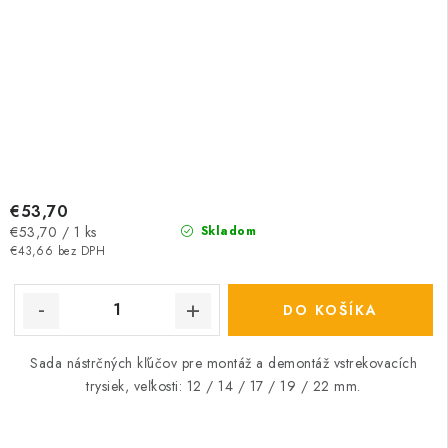
€53,70
Jednotková
€53,70 / 1 ks
Skladom
cena:
€43,66 bez DPH
DO KOŠÍKA
Sada nástrčných kľúčov pre montáž a demontáž vstrekovacích
trysiek, veľkosti: 12 / 14 / 17 / 19 / 22 mm.