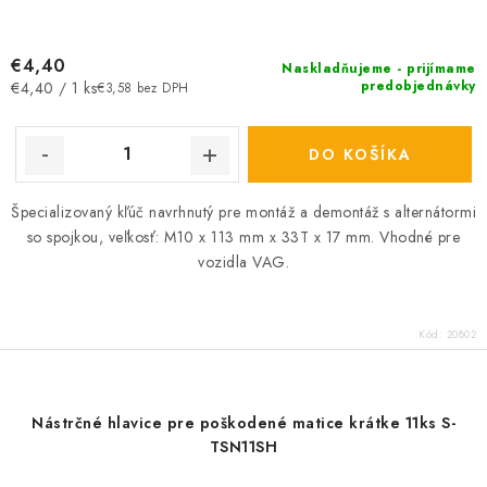
€4,40
Naskladňujeme - prijímame
Jednotková
predobjednávky
€4,40 / 1 ks
€3,58 bez DPH
cena:
DO KOŠÍKA
Špecializovaný kľúč navrhnutý pre montáž a demontáž s alternátormi
so spojkou, veľkosť: M10 x 113 mm x 33T x 17 mm. Vhodné pre
vozidla VAG.
Kód:
20802
Nástrčné hlavice pre poškodené matice krátke 11ks S-
TSN11SH