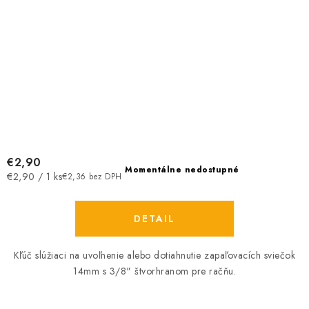
€2,90
Momentálne nedostupné
Jednotková
€2,90 / 1 ks
€2,36 bez DPH
cena:
DETAIL
Kľúč slúžiaci na uvoľnenie alebo dotiahnutie zapaľovacích sviečok
14mm s 3/8" štvorhranom pre račňu.