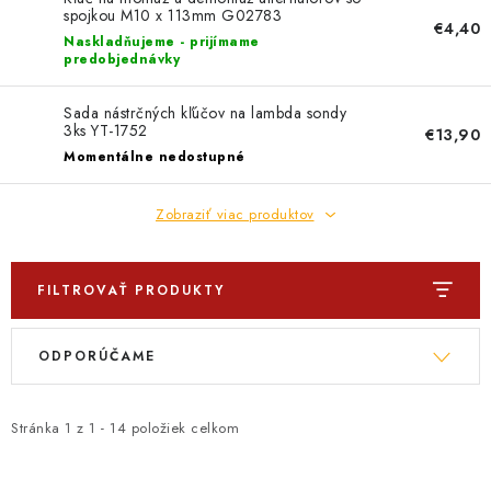
PROFI PORADŇA
spojkou M10 x 113mm G02783
€4,40
Naskladňujeme - prijímame
GARÁŽOVÝ BAZÁR
predobjednávky
Sada nástrčných kľúčov na lambda sondy
AUTODOPLNKY
3ks YT-1752
€13,90
Momentálne nedostupné
KRYCIE PLACHTY - CELTY
Zobraziť viac produktov
BALENIE A EXPEDÍCIA
Ako nakupovať
FILTROVAŤ PRODUKTY
Obchodné podmienky
Doprava a platba
Ochrana osobných údajov
Licenčné zmluvy k fotografiám
V
R
ODPORÚČAME
Osobné vyzdvihnutie v Prešove
Ako funguje Packeta?
ý
a
Doplnkové služby Profigaráž.sk
Newsletter z Profigaráž.sk
p
d
i
e
Darček k objednávke
Stránka
1
z
1
-
14
položiek celkom
s
n
Nákup na splátky Quatro - Profigaráž.sk
Kalkulačka Quatro