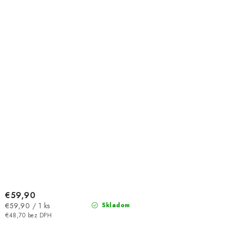
€59,90
Jednotková
€59,90 / 1 ks
Skladom
cena:
€48,70 bez DPH