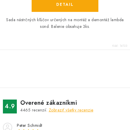
DETAIL
Sada nástrčných kľúčov určených na montáž a demontáž lambda
sond. Balenie obsahuje 3ks.
Kód:
14133
O
v
l
á
d
Overené zákazníkmi
a
4.9
4465
recenzií.
Zobraziť všetky recenzie
c
i
Peter Schmidt
e