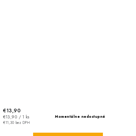
€13,90
Jednotková
€13,90 / 1 ks
Momentálne nedostupné
cena:
€11,30 bez DPH