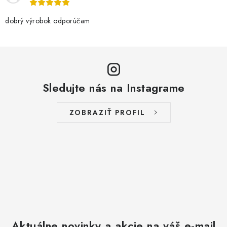
p
r
dobrý výrobok odporúčam
v
k
y
v
Sledujte nás na Instagrame
ý
p
i
ZOBRAZIŤ PROFIL
s
u
Aktuálne novinky a akcie na váš e-mail