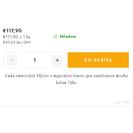
€117,90
Jednotková
€117,90 / 1 ks
Skladom
cena:
€95,85 bez DPH
DO KOŠÍKA
Sada nástrčných kľúčov s atypickými tvarmi pre zaisťovacie skrutky
kolies 16ks.
Kód:
20161