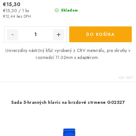
€15,30
Jednotková
€15,30 / 1 ks
Skladom
cena:
€12,44 bez DPH
DO KOŠÍKA
Univerzálny nástrčný kľúč vyrobený z CRV materiálu, pre skrutky v
rozmedzí 11-32mm s adaptérom.
Kód:
8457
Sada 5-hranných hlavíc na brzdové strmene G02527