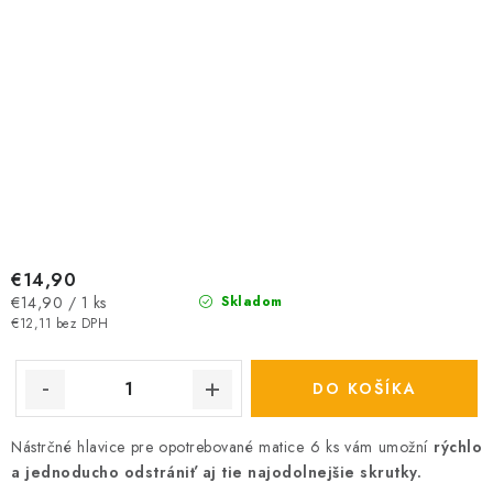
€14,90
Jednotková
€14,90 / 1 ks
Skladom
cena:
€12,11 bez DPH
DO KOŠÍKA
Nástrčné hlavice pre opotrebované matice 6 ks vám umožní
rýchlo
a jednoducho odstrániť aj tie najodolnejšie skrutky.