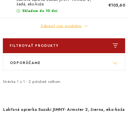
PROFI PORADŇA
šedá, eko-koža
€105,60
Skladom do 10 dní
GARÁŽOVÝ BAZÁR
Zobraziť viac produktov
AUTODOPLNKY
KRYCIE PLACHTY - CELTY
FILTROVAŤ PRODUKTY
V
R
BALENIE A EXPEDÍCIA
ODPORÚČAME
ý
a
p
d
Ako nakupovať
Obchodné podmienky
Doprava a platba
i
e
Stránka
1
z
1
-
2
položiek celkom
Ochrana osobných údajov
Licenčné zmluvy k fotografiám
s
n
Osobné vyzdvihnutie v Prešove
Ako funguje Packeta?
p
i
Doplnkové služby Profigaráž.sk
Newsletter z Profigaráž.sk
r
e
Lakťová opierka Suzuki JIMNY- Armster 2, čierna, eko-koža
Darček k objednávke
o
p
Nákup na splátky Quatro - Profigaráž.sk
Kalkulačka Quatro
d
r