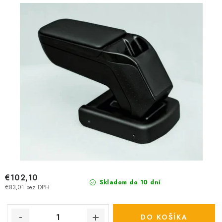
u
o
k
d
t
u
o
k
v
t
o
v
€102,10
Skladom do 10 dní
€83,01 bez DPH
DO KOŠÍKA