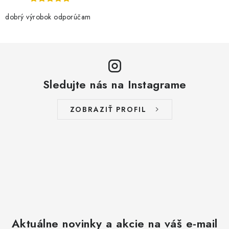
p
r
dobrý výrobok odporúčam
v
k
y
v
Sledujte nás na Instagrame
ý
p
i
ZOBRAZIŤ PROFIL
s
u
Aktuálne novinky a akcie na váš e-mail