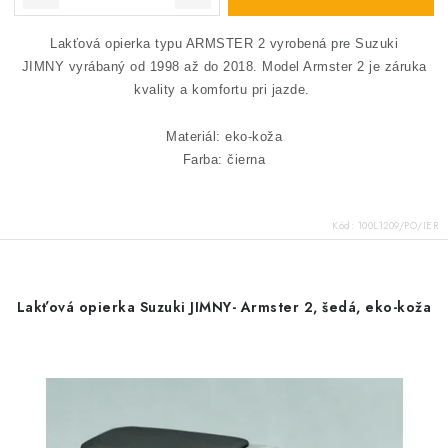
Lakťová opierka typu ARMSTER 2 vyrobená pre Suzuki
JIMNY vyrábaný od 1998 až do 2018.
Model Armster 2 je záruka
kvality a komfortu pri jazde.
Materiál: eko-koža
Farba: čierna
Kód:
100L1209/PO/IER
Lakťová opierka Suzuki JIMNY- Armster 2, šedá, eko-koža