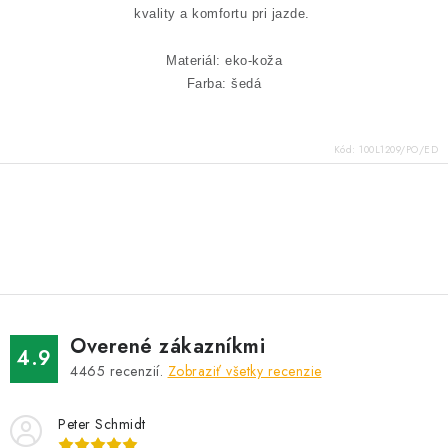
kvality a komfortu pri jazde.
Materiál: eko-koža
Farba: šedá
Kód:
100L1209/PO/ED
O
v
l
á
d
Overené zákazníkmi
a
4.9
4465
recenzií.
Zobraziť všetky recenzie
c
i
Peter Schmidt
e