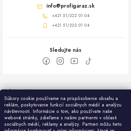
info
@
profigaraz.sk
+421 51/222 01 04
+421 51/222 01 04
Z
á
Nakupovanie
p
Súbory cookie používame na prispôsobenie obsahu a
ä
Ako nakupovať
reklám, poskytovanie funkcií sociálnych médií a analýzu
Objednávky
t
návštevnosti. Informácie o tom, ako používate naše
Obchodné podmienky
i
webové stránky, zdieľame s našimi partnermi v oblasti
Použitie Darčekovej poukážky
O nás
sociálnych médií, reklamy a analýzy. Partneri môžu tieto
e
Doprava a platba
informácie kombinovať s inými informáciami, ktoré im