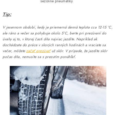
sezónne pneumatiky.
Tip:
V jesennom období, kedy je priemerná denná teplota cca 12-15 °C,
ale ráno a večer sa pohybuje okolo 5°C, berte pri prezúvaní do
úvahy aj to, v ktorej časti dňa najviac jazdíte. Napríklad ak
dochádzate do práce v skorých ranných hodinách a vraciate sa
večer, môžete
začať prezúvať
už skôr. V prípade, že jazdíte skôr
počas dňa, nemusíte sa s prezutím ponáhľať.