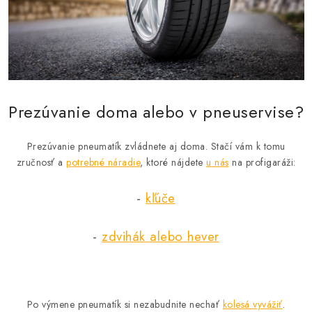
Prezúvanie doma alebo v pneuservise?
Prezúvanie pneumatík zvládnete aj doma. Stačí vám k tomu
zručnosť a
potrebné náradie
, ktoré nájdete
u nás
na profigaráži:
-
kľúče
-
zdvihák alebo hever
Po výmene pneumatík si nezabudnite nechať
kolesá vyvážiť
.