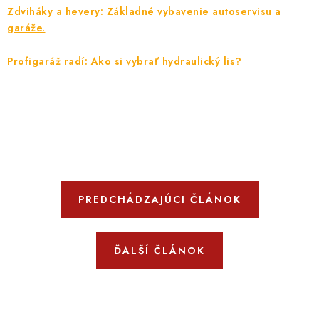
Zdviháky a hevery: Základné vybavenie autoservisu a
garáže.
Profigaráž radí: Ako si vybrať hydraulický lis?
PREDCHÁDZAJÚCI ČLÁNOK
ĎALŠÍ ČLÁNOK