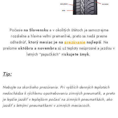
Počasie
na Slovensku
a v okolitých štátoch je samozrejme
rozdielne a hlavne veľmi premenlivé, preto sa nedá presne
odhadnúť,
ktorý mesiac je na
prezúvanie
najlepší
. Na
prelome
októbra a novembra
sú už teploty neúprosné a jazdou v
letných “papučkách”
riskujete šmyk.
Tip:
Nebojte sa skoršieho prezúvania. Pri vyšších denných teplotách
nedochádza k rýchlemu opotrebovaniu zimných pneumatík, a preto
je lepšie jazdiť v teplejšom počasí na zimných pneumatikách, ako
jazdiť s letnými pneumatikami v zimných mesiacoch.