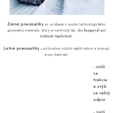
Zimné pneumatiky
sú vyrobené z vysoko technologického
gumového materiálu, ktorý je navrhnutý tak, aby
fungoval pri
nízkych teplotách.
Letné pneumatiky
s príchodom nižších teplôt stuhnú a strácajú
svoje vlastnosti:
- zníži
sa
trakcia
a zvýši
sa valivý
odpor
- zníži