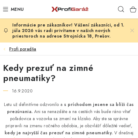
Prejsť
Hľad
na
obsah
Vážení zákazníci, od 1.
REALIZÁCIE & RIEŠENIA
júla 2026 vás radi privítame v našich nových
priestoroch na adrese Strojnícka 18, Prešov.
AKCIE A NOVINKY
Profi poradňa
VYBAVENIE PNEUSERVISU
Kedy prezuť na zimné
NÁRADIE PODĽA TYPU OPRAVY
pneumatiky?
VYBAVENIE DIELNE
16.9.2020
Letu už definitívne odzvonilo a
s príchodom jesene sa blíži čas
NÁRADIE
prezúvania.
Ani sa nenazdáte a na cestách vás bude ráno vítať
poľadovica a vozovka sa zmení na klzisko. Aby ste sa správne
ČISTENIE A UMÝVANIE
pripravili na zmenu ročného obdobia, je obzvlášť dôležité vedieť,
kedy je najvyšší čas prezuť na zimné pneumatiky.
V dnešnej