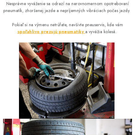
Nesprávne vyváženie sa odrazí na nerovnomernom opotrebovaní
pneumatík, zhoršenej jazde a nepríjemných vibráciach počas jazdy.
Pokiaľ si na výmenu netrúfate, navšivte pneuservis, kde vám
spoľahlivo prezujú pneumatiky
a vyvážia kolesá.