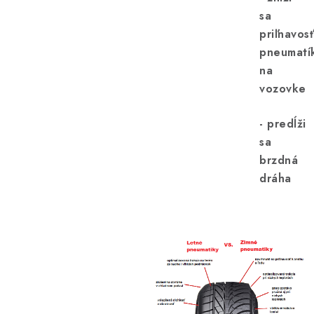
sa
priľnavos
pneumatí
na
vozovke
- predĺži
sa
brzdná
dráha