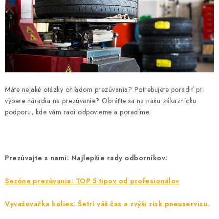
Máte nejaké otázky ohľadom prezúvania? Potrebujete poradiť pri
výbere náradia na prezúvanie? Obráťte sa na našu zákaznícku
podporu, kde vám radi odpovieme a poradíme.
Prezúvajte s nami: Najlepšie rady odborníkov:
Sezóna prezúvania: TOP 5 tipov od profesionálov
Vyvažovačka kolies: Šetrí váš čas a zvýši zisk pneuservisu.