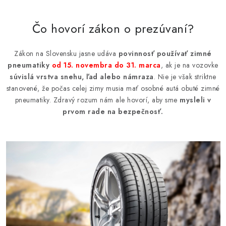
Čo hovorí zákon o prezúvaní?
Zákon na Slovensku jasne udáva
povinnosť p
oužívať zimné
pneumatiky
od 15. novembra do 31. marca
, ak je na vozovke
súvislá vrstva snehu, ľad alebo námraza
. Nie je však striktne
stanovené, že počas celej zimy musia mať osobné autá obuté zimné
pneumatiky. Zdravý rozum nám ale hovorí, aby sme
mysleli v
prvom rade na bezpečnosť.