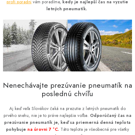
PROFI PORADŇA
profi poradni
vám poradíme,
kedy je najlepší čas na vyzutie
letných pneumatík.
GARÁŽOVÝ BAZÁR
AUTODOPLNKY
KRYCIE PLACHTY - CELTY
BALENIE A EXPEDÍCIA
Ako nakupovať
Obchodné podmienky
Doprava a platba
Nenechávajte prezúvanie pneumatík na
Ochrana osobných údajov
Licenčné zmluvy k fotografiám
poslednú chvíľu
Osobné vyzdvihnutie v Prešove
Ako funguje Packeta?
Doplnkové služby Profigaráž.sk
Newsletter z Profigaráž.sk
Aj keď veľa Slovákov čaká na prezutie z letných pneumatík do
prvého snehu, nie je to práve najlepšia voľba.
Odporúčaný čas na
Darček k objednávke
Nákup na splátky Quatro - Profigaráž.sk
prezúvanie pneumatík je,
keď sa priemerná denná teplota
Kalkulačka Quatro
pohybuje
na úrovni
7
°C
.
Táto teplota je všeobecná pre všetky