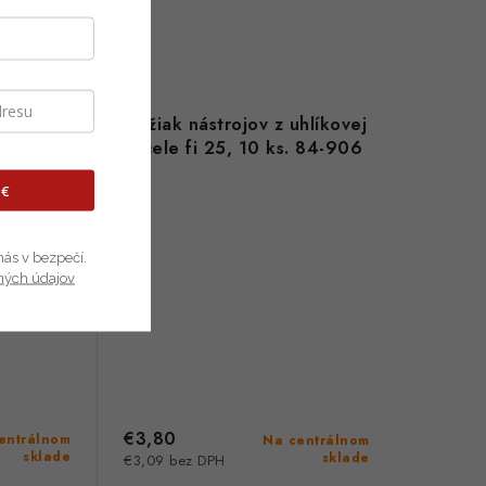
hlíkovej
Držiak nástrojov z uhlíkovej
. 84-905
ocele fi 25, 10 ks. 84-906
 €
nás v bezpečí.
ných údajov
€3,80
entrálnom
Na centrálnom
sklade
sklade
€3,09 bez DPH