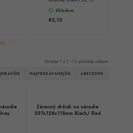
uhlíkovej ocele fi 38, 10
ks. 84-909
Skladom
€5,10
tov
Stránka
1
z
1
-
13
položiek celkom
JDRAHŠIE
NAJPREDÁVANEJŠIE
ABECEDNE
náradie
Závesný držiak na náradie
Grey
597x128x118mm Black/ Red