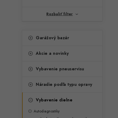
Rozbaliť filter
K
Preskočiť
Garážový bazár
kategórie
a
t
Akcie a novinky
e
g
Vybavenie pneuservisu
t
ó
r
Náradie podľa typu opravy
i
Vybavenie dielne
e
Autodiagnostiky