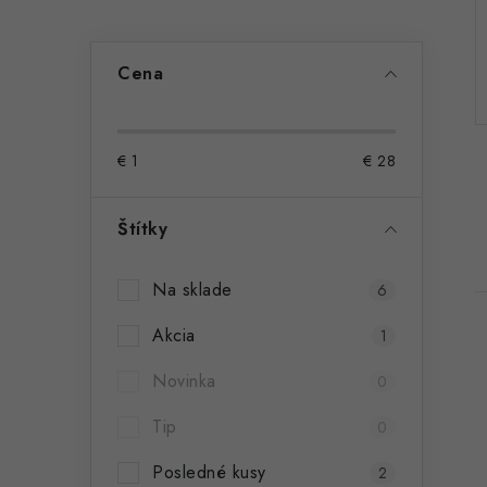
ý
p
Cena
a
n
€
1
€
28
e
l
Štítky
Na sklade
6
Akcia
1
Novinka
0
Tip
0
i
Posledné kusy
2