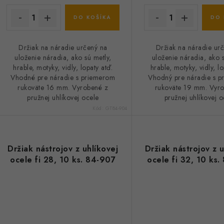
DO KOŠÍKA
DO 
Držiak na náradie určený na
Držiak na náradie ur
uloženie náradia, ako sú metly,
uloženie náradia, ako s
hrable, motyky, vidly, lopaty atď.
hrable, motyky, vidly, lo
Vhodné pre náradie s priemerom
Vhodný pre náradie s 
rukoväte 16 mm. Vyrobené z
rukoväte 19 mm. Vyr
pružnej uhlíkovej ocele
pružnej uhlíkovej o
Kód:
GT84-904
Držiak nástrojov z uhlíkovej
Držiak nástrojov z u
ocele fi 28, 10 ks. 84-907
ocele fi 32, 10 ks