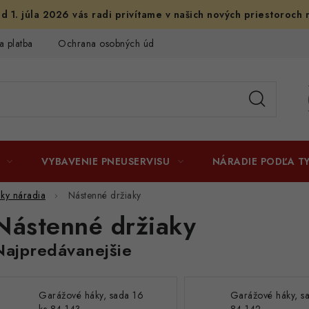
d 1. júla 2026 vás radi privítame v našich nových priestoroch 
a platba
Ochrana osobných údajov
Licenčné zmluvy k fotogr
VYBAVENIE PNEUSERVISU
NÁRADIE PODĽA T
aky náradia
Nástenné držiaky
Nástenné držiaky
Najpredávanejšie
Garážové háky, sada 16
Garážové háky, s