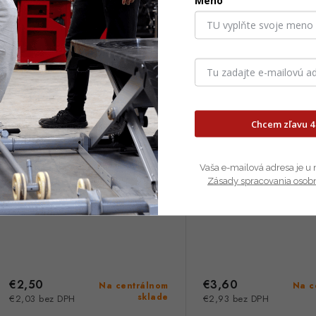
Meno
Držiak nástrojov z uhlíkovej
Držiak nástrojov z u
ocele fi 16, 10 ks. 84-904
ocele fi 19, 10 ks
Chcem zľavu 4
Posledné kusy
Vaša e-mailová adresa je u 
Zásady spracovania osob
€2,50
€3,60
Na centrálnom
Na c
sklade
€2,03 bez DPH
€2,93 bez DPH