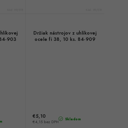
Kód:
99/518
Kód:
99/519
hlíkovej
Držiak nástrojov z uhlíkovej
. 84-903
ocele fi 38, 10 ks. 84-909
€5,10
Skladom
m
€4,15 bez DPH