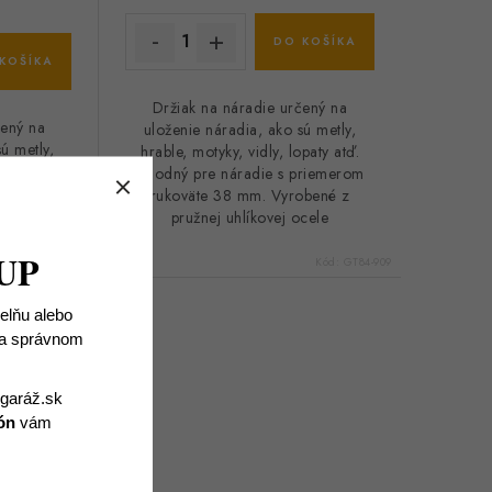
DO KOŠÍKA
KOŠÍKA
Držiak na náradie určený na
čený na
uloženie náradia, ako sú metly,
ú metly,
hrable, motyky, vidly, lopaty atď.
paty atď.
Vhodný pre náradie s priemerom
priemerom
rukoväte 38 mm. Vyrobené z
obené z
pružnej uhlíkovej ocele
cele
UP
Kód:
GT84-903
Kód:
GT84-909
ielňu alebo
 na správnom
igaráž.sk
ón
vám