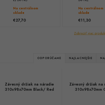
ks 84-143
84-142
Na centrálnom
Na centrálnom
sklade
sklade
€27,70
€11,30
Zobraziť viac produk
R
ODPORÚČAME
NAJLACNEJŠIE
NA
a
V
d
ý
e
Závesný držiak na náradie
Závesný držiak na 
p
310x98x70mm Black/ Red
310x98x70mm 
n
i