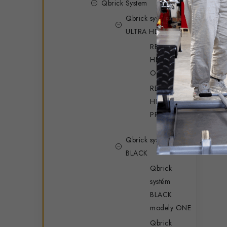
Qbrick System
Qbrick systém RED
ULTRA HD
RED ULTRA
HD modely
ONE
RED ULTRA
HD modely
PRO
Qbrick systém
BLACK
Qbrick
systém
BLACK
modely ONE
Qbrick