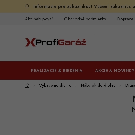
Prejsť
Vážení zákazníci, o
na
obsah
Ako nakupovať
Obchodné podmienky
Doprava 
REALIZÁCIE & RIEŠENIA
AKCIE A NOVINKY
Domov
Vybavenie dielne
Nábytok do dielne
Drži
B
o
č
n