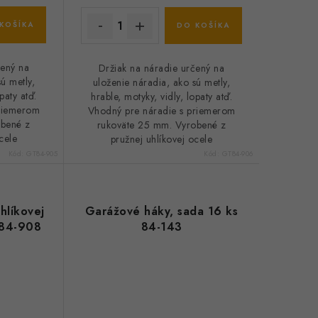
KOŠÍKA
DO KOŠÍKA
čený na
Držiak na náradie určený na
ú metly,
uloženie náradia, ako sú metly,
paty atď.
hrable, motyky, vidly, lopaty atď.
priemerom
Vhodný pre náradie s priemerom
obené z
rukoväte 25 mm. Vyrobené z
cele
pružnej uhlíkovej ocele
Kód:
GT84-905
Kód:
GT84-906
hlíkovej
Garážové háky, sada 16 ks
. 84-908
84-143