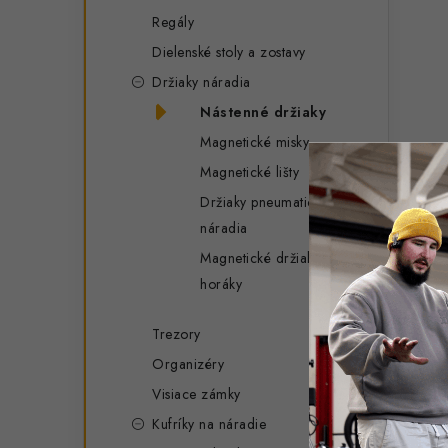
Regály
Dielenské stoly a zostavy
Držiaky náradia
Nástenné držiaky
Magnetické misky
Magnetické lišty
Držiaky pneumatického
náradia
Magnetické držiaky pre
horáky
Trezory
Organizéry
Visiace zámky
Kufríky na náradie