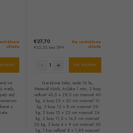
€27,70
entrálnom
Na centrálnom
sklade
sklade
€22,52 bez DPH
KOŠÍKA
DO KOŠÍKA
čený na
Garážové háky, sada 16 ks,
ú metly,
Materiál hliník, hrúbka 1 mm, 2 kusy
paty atď.
veľkosť 43,5 × 29,0 cm nosnosť 40
priemerom
kg, 4 kusy 25 × 30 cm nosnosť 13
obené z
kg, 2 kusy 12 × 8 cm nosnosť 20
cele
kg, 2 kusy 15 × 22 cm nosnosť 24
kg, 2 kusy 11,5 × 14,5 cm nosnosť
20 kg, 3 kusy 4 × 9 cm nosnosť 30
kg, 1 kus veľkosť 8 × 1,95 nosnosť