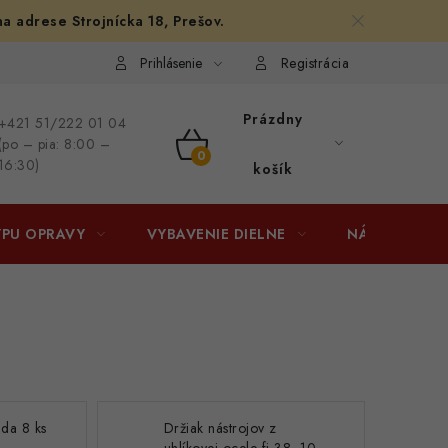
na adrese Strojnícka 18, Prešov.
afiám
Osobné vyzdvihnutie v Prešove
Ako funguje Packeta?
Prihlásenie
Registrácia
Prázdny
+421 51/222 01 04
(po – pia: 8:00 –
NÁKUPNÝ
16:30)
košík
KOŠÍK
YPU OPRAVY
VYBAVENIE DIELNE
NÁRADIE
ada 8 ks
Držiak nástrojov z