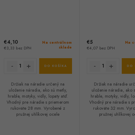
€4,10
€5
Na centrálnom
Na c
sklade
€3,33 bez DPH
€4,07 bez DPH
DO KOŠÍKA
DO 
Držiak na náradie určený na
Držiak na náradie ur
uloženie náradia, ako sú metly,
uloženie náradia, ako s
hrable, motyky, vidly, lopaty atď.
hrable, motyky, vidly, lo
Vhodný pre náradie s priemerom
Vhodný pre náradie s 
rukoväte 28 mm. Vyrobené z
rukoväte 32 mm. Vyr
pružnej uhlíkovej ocele
pružnej uhlíkovej o