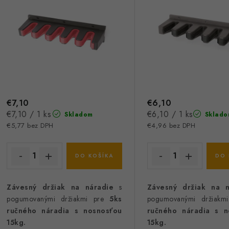
s
e
p
p
r
r
o
o
d
d
u
€7,10
€6,10
u
Jednotková
Jednotková
€7,10 / 1 ks
€6,10 / 1 ks
Skladom
Sklado
k
k
cena:
cena:
€5,77 bez DPH
€4,96 bez DPH
t
o
DO KOŠÍKA
DO 
o
v
v
Závesný držiak na náradie
s
Závesný držiak na n
pogumovanými držiakmi pre
5ks
pogumovanými držiakmi
ručného náradia s nosnosťou
ručného náradia s n
15kg.
15kg.