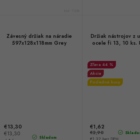
Kód:
11328
Závesný držiak na náradie
Držiak nástrojov z u
597x128x118mm Grey
ocele fi 13, 10 ks
44 %
Akcia
Posledné kusy
€13,30
€1,62
€2,90
Jednotková
€13,30
Sklado
Skladom
€1,32 bez DPH