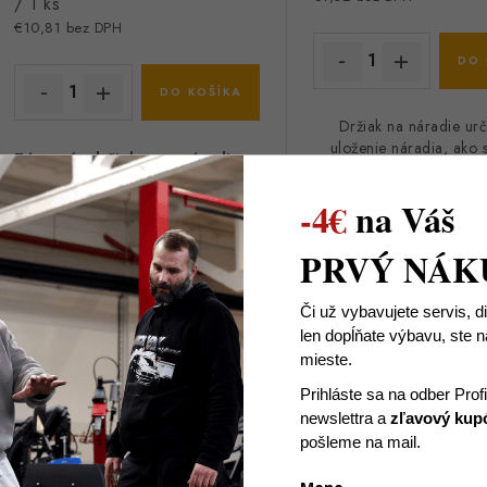
cena:
/ 1 ks
€10,81 bez DPH
DO 
DO KOŠÍKA
Držiak na náradie ur
uloženie náradia, ako s
Závesný držiak na náradie
s
hrable, motyky, vidly, lo
pogumovanými držiakmi pre
9ks
Vhodný pre náradie s 
-4€
na Váš
ručného náradia.
rukoväte 13 mm. Vyr
pružnej uhlíkovej o
PRVÝ NÁK
Kód:
11340
Či už vybavujete servis, d
len dopĺňate výbavu, ste
mieste.
Prihláste sa na odber Prof
newslettra
a
zľavový kup
pošleme na mail.