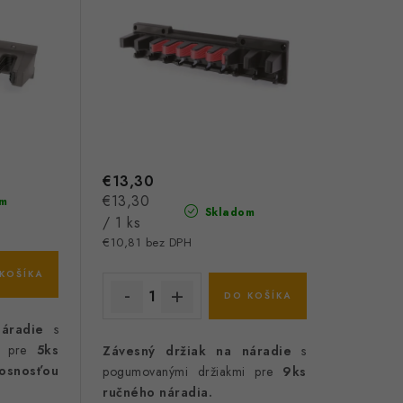
€13,30
Jednotková
€13,30
m
Skladom
cena:
/ 1 ks
€10,81 bez DPH
KOŠÍKA
DO KOŠÍKA
áradie
s
 pre
5ks
Závesný držiak na náradie
s
osnosťou
pogumovanými držiakmi pre
9ks
ručného náradia.