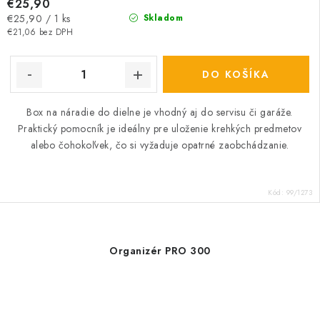
€25,90
Jednotková
€25,90 / 1 ks
Skladom
cena:
€21,06 bez DPH
DO KOŠÍKA
Box na náradie do dielne
je
vhodný aj do servisu či garáže.
Praktický pomocník je ideálny pre uloženie krehkých predmetov
alebo čohokoľvek, čo si vyžaduje opatrné zaobchádzanie.
Kód:
99/1273
Organizér PRO 300