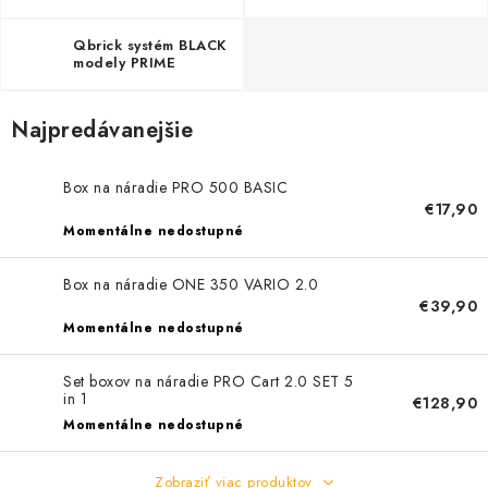
PROFI PORADŇA
Qbrick systém BLACK
GARÁŽOVÝ BAZÁR
modely PRIME
AUTODOPLNKY
Najpredávanejšie
KRYCIE PLACHTY - CELTY
Box na náradie PRO 500 BASIC
€17,90
BALENIE A EXPEDÍCIA
Momentálne nedostupné
Box na náradie ONE 350 VARIO 2.0
Ako nakupovať
Obchodné podmienky
Doprava a platba
€39,90
Ochrana osobných údajov
Licenčné zmluvy k fotografiám
Momentálne nedostupné
Osobné vyzdvihnutie v Prešove
Ako funguje Packeta?
Set boxov na náradie PRO Cart 2.0 SET 5
Doplnkové služby Profigaráž.sk
Newsletter z Profigaráž.sk
in 1
€128,90
Darček k objednávke
Momentálne nedostupné
Nákup na splátky Quatro - Profigaráž.sk
Kalkulačka Quatro
Zobraziť viac produktov