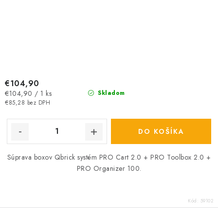
€104,90
Jednotková
€104,90 / 1 ks
Skladom
cena:
€85,28 bez DPH
DO KOŠÍKA
Súprava boxov Qbrick systém
PRO Cart 2.0 + PRO Toolbox 2.0 +
PRO Organizer 100.
Kód:
59102