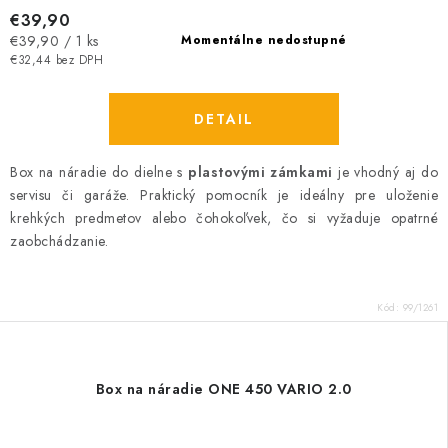
€39,90
Jednotková
€39,90 / 1 ks
Momentálne nedostupné
cena:
€32,44 bez DPH
DETAIL
Box na náradie do dielne s
plastovými zámkami
je
vhodný aj do
servisu či garáže. Praktický pomocník je ideálny pre uloženie
krehkých predmetov alebo čohokoľvek, čo si vyžaduje opatrné
zaobchádzanie.
Kód:
99/1261
Box na náradie ONE 450 VARIO 2.0