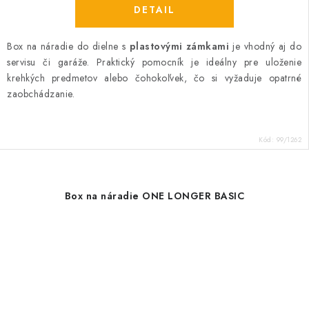
DETAIL
Box na náradie do dielne s
plastovými zámkami
je
vhodný aj do
servisu či garáže. Praktický pomocník je ideálny pre uloženie
krehkých predmetov alebo čohokoľvek, čo si vyžaduje opatrné
zaobchádzanie.
Kód:
99/1262
Box na náradie ONE LONGER BASIC