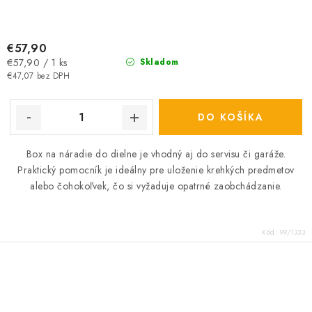
€57,90
Jednotková
€57,90 / 1 ks
Skladom
cena:
€47,07 bez DPH
DO KOŠÍKA
Box na náradie do dielne
je
vhodný aj do servisu či garáže.
Praktický pomocník je ideálny pre uloženie krehkých predmetov
alebo čohokoľvek, čo si vyžaduje opatrné zaobchádzanie.
Kód:
99/1333