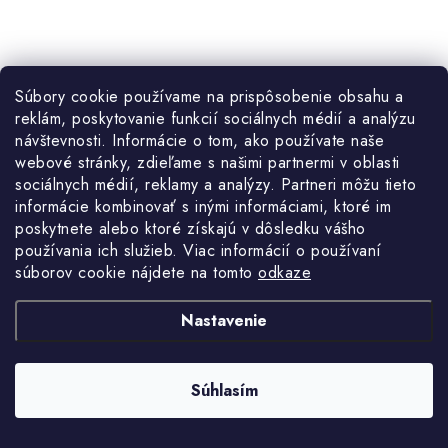
Súbory cookie používame na prispôsobenie obsahu a
reklám, poskytovanie funkcií sociálnych médií a analýzu
návštevnosti. Informácie o tom, ako používate naše
€69,90
webové stránky, zdieľame s našimi partnermi v oblasti
Jednotková
€69,90 / 1 ks
Momentálne nedostupné
sociálnych médií, reklamy a analýzy. Partneri môžu tieto
cena:
€56,83 bez DPH
informácie kombinovať s inými informáciami, ktoré im
poskytnete alebo ktoré získajú v dôsledku vášho
používania ich služieb. Viac informácií o používaní
DETAIL
súborov cookie nájdete na tomto
odkaze
Box na náradie Qbrick System PRIME Drawer 2 Toolbox
Nastavenie
- priestranný modulárny box so 2 zásuvkami na kovových lištách,
každá 12l s nastaviteľnými prepážkami.
Súhlasím
Kód:
57545