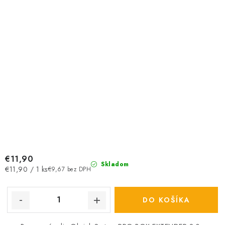
€11,90
Skladom
Jednotková
€11,90 / 1 ks
€9,67 bez DPH
cena:
DO KOŠÍKA