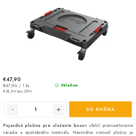
v
t
o
v
€47,90
Jednotková
€47,90 / 1 ks
Skladom
cena:
€38,94 bez DPH
DO KOŠÍKA
Pojazdná plošina pre uloženie boxov
uľahčí premiestňovanie
náradia a spotrebného materiálu. Maximálna nosnosť plošiny je