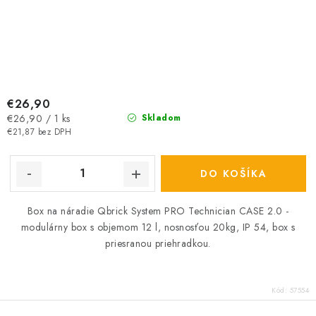
€26,90
Jednotková
€26,90 / 1 ks
Skladom
cena:
€21,87 bez DPH
DO KOŠÍKA
Box na náradie Qbrick System PRO Technician CASE 2.0 -
modulárny box s objemom 12 l, nosnosťou 20kg, IP 54, box s
priesranou priehradkou.
Kód:
57554