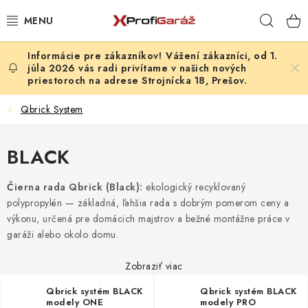
Prejsť
Hľad
na
obsah
Vážení zákazníci, od 1.
REALIZÁCIE & RIEŠENIA
júla 2026 vás radi privítame v našich nových
priestoroch na adrese Strojnícka 18, Prešov.
AKCIE A NOVINKY
Qbrick System
VYBAVENIE PNEUSERVISU
BLACK
NÁRADIE PODĽA TYPU OPRAVY
Čierna rada Qbrick (Black):
ekologický recyklovaný
VYBAVENIE DIELNE
polypropylén — základná, ľahšia rada s dobrým pomerom ceny a
výkonu, určená pre domácich majstrov a bežné montážne práce v
garáži alebo okolo domu.
NÁRADIE
Zobraziť viac
ČISTENIE A UMÝVANIE
Qbrick systém BLACK
Qbrick systém BLACK
modely ONE
modely PRO