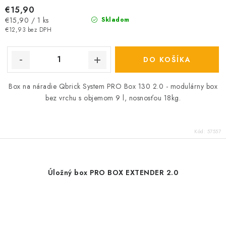
€15,90
Jednotková
€15,90 / 1 ks
Skladom
cena:
€12,93 bez DPH
DO KOŠÍKA
Box na náradie Qbrick System PRO Box 130 2.0 - modulárny box
bez vrchu s objemom 9 l, nosnosťou 18kg.
Kód:
57557
Úložný box PRO BOX EXTENDER 2.0