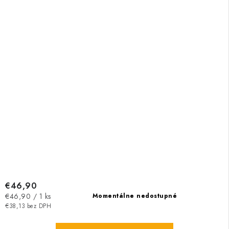
€46,90
Jednotková
€46,90 / 1 ks
Momentálne nedostupné
cena:
€38,13 bez DPH