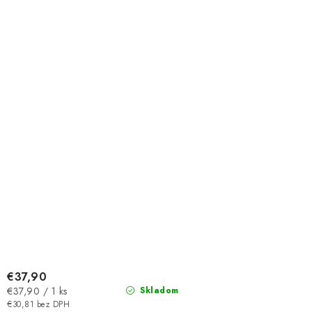
€37,90
Jednotková
€37,90 / 1 ks
Skladom
cena:
€30,81 bez DPH