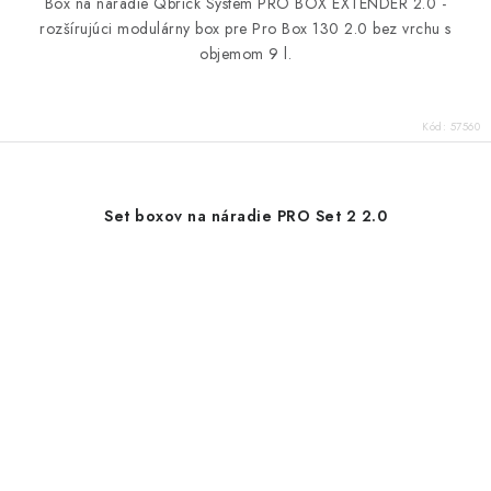
Box na náradie Qbrick System PRO BOX EXTENDER 2.0 -
rozšírujúci modulárny box pre Pro Box 130 2.0 bez vrchu s
objemom 9 l.
Kód:
57560
Set boxov na náradie PRO Set 2 2.0