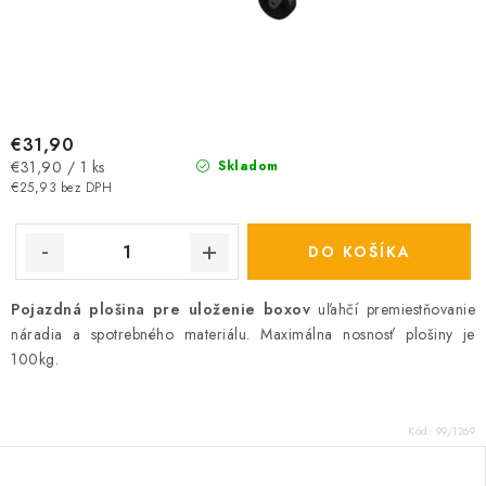
€31,90
Jednotková
€31,90 / 1 ks
Skladom
cena:
€25,93 bez DPH
DO KOŠÍKA
Pojazdná plošina pre uloženie boxov
uľahčí premiestňovanie
náradia a spotrebného materiálu. Maximálna nosnosť plošiny je
100kg.
Kód:
99/1269