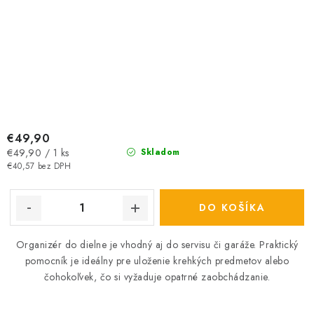
€49,90
Jednotková
€49,90 / 1 ks
Skladom
cena:
€40,57 bez DPH
DO KOŠÍKA
Organizér do dielne
je
vhodný aj do servisu či garáže. Praktický
pomocník je ideálny pre uloženie krehkých predmetov alebo
čohokoľvek, čo si vyžaduje opatrné zaobchádzanie.