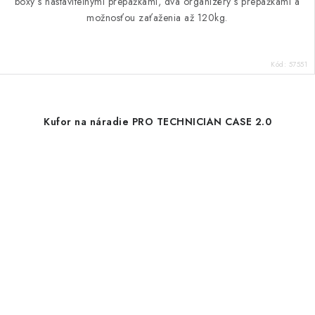
boxy s nastaviteľnými prepážkami, dva organizéry s prepážkami a
možnosťou zaťaženia až 120kg.
Kód:
57551
Kufor na náradie PRO TECHNICIAN CASE 2.0