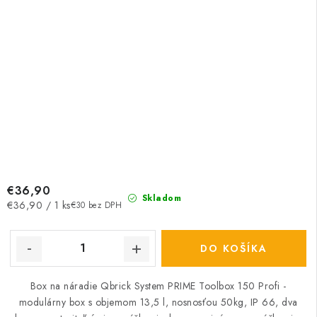
€36,90
Skladom
Jednotková
€36,90 / 1 ks
€30 bez DPH
cena:
DO KOŠÍKA
Box na náradie Qbrick System PRIME Toolbox 150 Profi -
modulárny box s objemom 13,5 l, nosnosťou 50kg, IP 66, dva