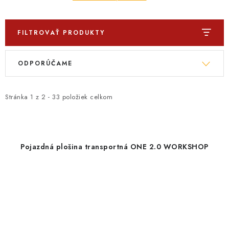
FILTROVAŤ PRODUKTY
V
R
ODPORÚČAME
ý
a
p
d
i
e
Stránka
1
z
2
-
33
položiek celkom
s
n
p
i
r
e
Pojazdná plošina transportná ONE 2.0 WORKSHOP
o
p
d
r
u
o
k
d
t
u
o
k