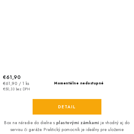
€61,90
Jednotková
€61,90 / 1 ks
Momentálne nedostupné
cena:
€50,33 bez DPH
DETAIL
Box na náradie do dielne s
plastovými zámkami
je
vhodný aj do
servisu či garáže. Praktický pomocník je ideálny pre uloženie