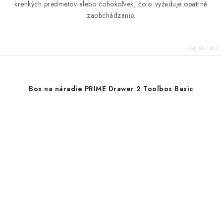
krehkých predmetov alebo čohokoľvek, čo si vyžaduje opatrné
zaobchádzanie.
Kód:
99/1263
Box na náradie PRIME Drawer 2 Toolbox Basic