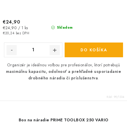
€24,90
Jednotková
€24,90 / 1 ks
Skladom
cena:
€20,24 bez DPH
DO KOŠÍKA
Organizér je ideálnou voľbou pre profesionálov, ktorí potrebujú
maximálnu kapacitu, odolnosť a prehľadné usporiadanie
drobného náradia či príslušenstva
.
Kód:
99/1334
Box na náradie PRIME TOOLBOX 250 VARIO