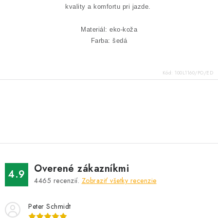
kvality a komfortu pri jazde.
Materiál: eko-koža
Farba: šedá
Kód:
100L1160/PO/ED
O
v
l
á
d
Overené zákazníkmi
a
4.9
4465
recenzií.
Zobraziť všetky recenzie
c
i
Peter Schmidt
e