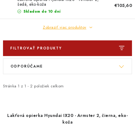
PROFI PORADŇA
šedá, eko-koža
€105,60
Skladom do 10 dní
GARÁŽOVÝ BAZÁR
Zobraziť viac produktov
AUTODOPLNKY
KRYCIE PLACHTY - CELTY
FILTROVAŤ PRODUKTY
V
R
BALENIE A EXPEDÍCIA
ODPORÚČAME
ý
a
p
d
Ako nakupovať
Obchodné podmienky
Doprava a platba
i
e
Stránka
1
z
1
-
2
položiek celkom
Ochrana osobných údajov
Licenčné zmluvy k fotografiám
s
n
Osobné vyzdvihnutie v Prešove
Ako funguje Packeta?
p
i
Doplnkové služby Profigaráž.sk
Newsletter z Profigaráž.sk
r
e
Lakťová opierka Hyundai IX20 - Armster 2, čierna, eko-
Darček k objednávke
o
p
koža
Nákup na splátky Quatro - Profigaráž.sk
Kalkulačka Quatro
d
r