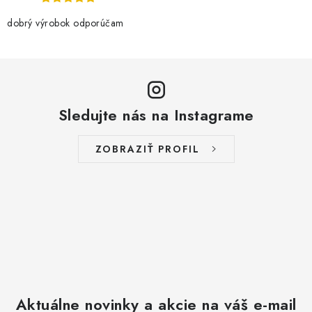
p
r
dobrý výrobok odporúčam
v
k
y
v
Sledujte nás na Instagrame
ý
p
i
ZOBRAZIŤ PROFIL
s
u
Aktuálne novinky a akcie na váš e-mail