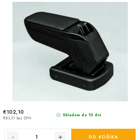
u
o
k
d
t
u
o
k
v
t
o
v
€102,10
Skladom do 10 dní
€83,01 bez DPH
DO KOŠÍKA