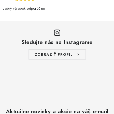
p
r
dobrý výrobok odporúčam
v
k
y
v
Sledujte nás na Instagrame
ý
p
i
ZOBRAZIŤ PROFIL
s
u
Aktuálne novinky a akcie na váš e-mail