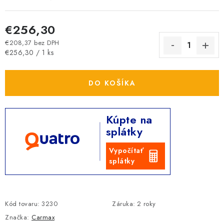
€256,30
€208,37 bez DPH
Jednotková cena:
€256,30 / 1 ks
DO KOŠÍKA
Kúpte na
splátky
Vypočítať
splátky
Kód tovaru:
3230
Záruka
:
2 roky
Značka:
Carmax