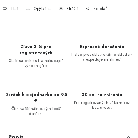
Tlač
Opýtať sa
Strážiť
Zdieľať
Zľava 3 % pre
Expresné doručenie
registrovaných
Tisíce produktov držíme skladom
a expedujeme ihneď.
Stačí sa prihlásiť a nakupuješ
výhodnejšie.
Darček k objednávke od 95
30 dní na vrátenie
€
Pre registrovaných zákazníkov
bez stresu.
Čím väčší nákup, tým lepší
darček.
Popis