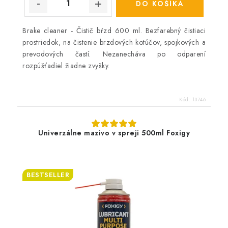
DO KOŠÍKA
Brake cleaner - Čistič bŕzd 600 ml. Bezfarebný čistiaci
prostriedok, na čistenie brzdových kotúčov, spojkových a
prevodových častí. Nezanecháva po odparení
rozpúšťadiel žiadne zvyšky.
Kód:
13746
Univerzálne mazivo v spreji 500ml Foxigy
BESTSELLER