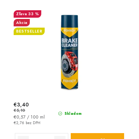
33 %
Akcia
BESTSELLER
€3,40
€5,10
Skladom
Jednotková
€0,57 / 100 ml
cena:
€2,76 bez DPH