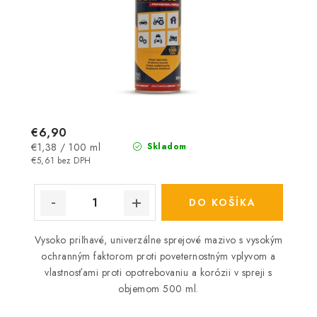
€6,90
Jednotková
€1,38 / 100 ml
Skladom
cena:
€5,61 bez DPH
DO KOŠÍKA
Vysoko priľnavé, univerzálne sprejové mazivo s vysokým
ochranným faktorom proti poveternostným vplyvom a
vlastnosťami proti opotrebovaniu a korózii v spreji s
objemom 500 ml.