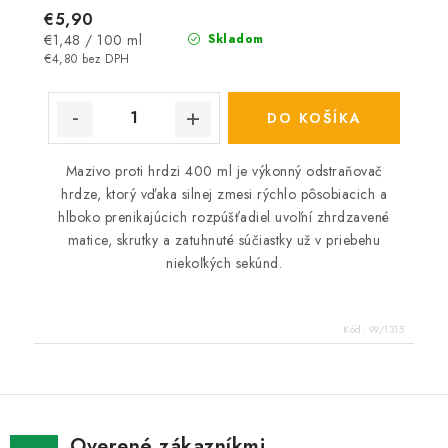
€5,90
Jednotková
€1,48 / 100 ml
Skladom
cena:
€4,80 bez DPH
DO KOŠÍKA
Mazivo proti hrdzi 400 ml je výkonný odstraňovač
hrdze, ktorý vďaka silnej zmesi rýchlo pôsobiacich a
hlboko prenikajúcich rozpúšťadiel uvoľní zhrdzavené
matice, skrutky a zatuhnuté súčiastky už v priebehu
niekoľkých sekúnd.
Kód:
99/1315
Overené zákazníkmi