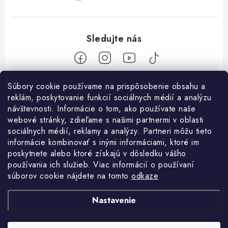
Z
Súbory cookie používame na prispôsobenie obsahu a
reklám, poskytovanie funkcií sociálnych médií a analýzu
á
návštevnosti. Informácie o tom, ako používate naše
Nakupovanie
p
webové stránky, zdieľame s našimi partnermi v oblasti
ä
Ako nakupovať
sociálnych médií, reklamy a analýzy. Partneri môžu tieto
Objednávky
t
informácie kombinovať s inými informáciami, ktoré im
Obchodné podmienky
poskytnete alebo ktoré získajú v dôsledku vášho
i
Použitie Darčekovej poukážky
O nás
používania ich služieb. Viac informácií o používaní
e
Doprava a platba
súborov cookie nájdete na tomto
odkaze
REKLAMÁCIA / VRÁTENIE TOVARU
SHOWROOM Prešov
Služby
Ochrana osobných údajov
Nastavenie
Licenčné zmluvy k fotografiám
Kontakty
Velkoobchod
Profigaráž.cz
Heureka.sk
Osobné vyzdvihnutie v Prešove