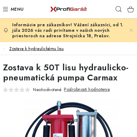
Prejsť
Hľad
na
obsah
Vážení zákazníci, od 1.
REALIZÁCIE & RIEŠENIA
júla 2026 vás radi privítame v našich nových
priestoroch na adrese Strojnícka 18, Prešov.
AKCIE A NOVINKY
Zostava k hydraulickému lisu
VYBAVENIE PNEUSERVISU
Zostava k 50T lisu hydraulicko-
NÁRADIE PODĽA TYPU OPRAVY
pneumatická pumpa Carmax
Podrobnosti hodnotenia
Neohodnotené
VYBAVENIE DIELNE
NÁRADIE
ČISTENIE A UMÝVANIE