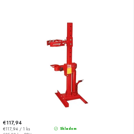
€117,94
Jednotková
€117,94 / 1 ks
Skladom