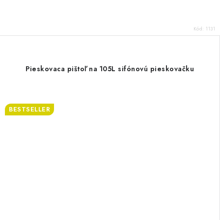
Kód:
1131
Pieskovaca pištoľ na 105L sifónovú pieskovačku
BESTSELLER