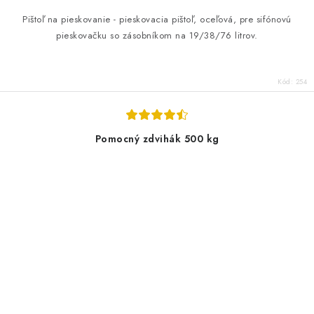
Pištoľ na pieskovanie - pieskovacia pištoľ, oceľová, pre sifónovú
pieskovačku so zásobníkom na 19/38/76 litrov.
Kód:
254
Pomocný zdvihák 500 kg