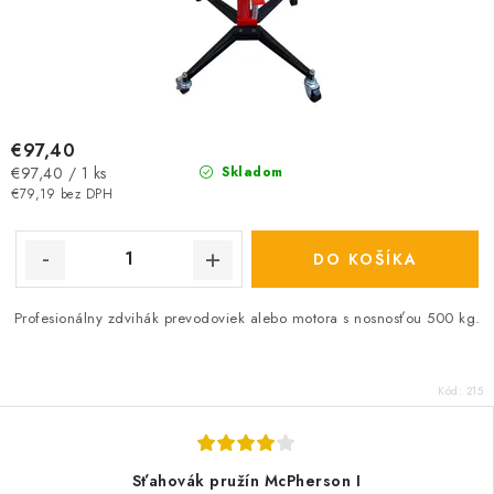
€97,40
Jednotková
€97,40 / 1 ks
Skladom
cena:
€79,19 bez DPH
DO KOŠÍKA
Profesionálny zdvihák prevodoviek alebo motora s nosnosťou 500 kg.
Kód:
215
Sťahovák pružín McPherson I