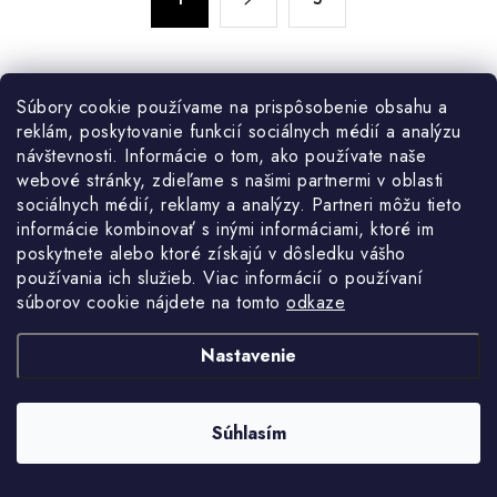
d
t
a
r
c
á
n
i
Súbory cookie používame na prispôsobenie obsahu a
k
e
reklám, poskytovanie funkcií sociálnych médií a analýzu
o
p
návštevnosti. Informácie o tom, ako používate naše
v
r
Overené zákazníkmi
webové stránky, zdieľame s našimi partnermi v oblasti
4.9
a
v
sociálnych médií, reklamy a analýzy. Partneri môžu tieto
4465
recenzií.
Zobraziť všetky recenzie
n
informácie kombinovať s inými informáciami, ktoré im
k
i
poskytnete alebo ktoré získajú v dôsledku vášho
y
Peter Schmidt
e
používania ich služieb. Viac informácií o používaní
v
súborov cookie nájdete na tomto
odkaze
ý
dobrý výrobok odporúčam
p
Nastavenie
i
s
u
Súhlasím
Sledujte nás na Instagrame