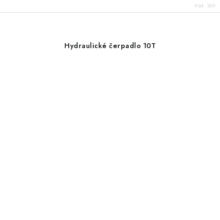
Kód:
260
Hydraulické čerpadlo 10T