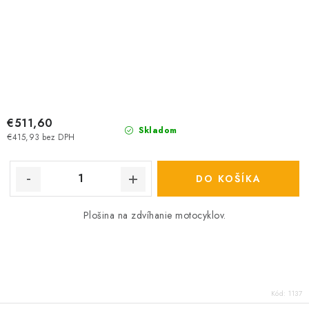
€511,60
Skladom
€415,93 bez DPH
DO KOŠÍKA
Plošina na zdvíhanie motocyklov.
Kód:
1137