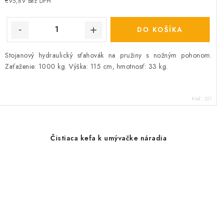
cena:
€95,89 bez DPH
DO KOŠÍKA
Stojanový hydraulický sťahovák na pružiny s nožným pohonom.
Zaťaženie: 1000 kg. Výška: 115 cm, hmotnosť: 33 kg.
Kód:
221
Čistiaca kefa k umývačke náradia