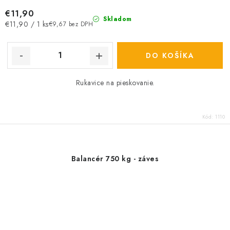
€11,90
Skladom
Jednotková
€11,90 / 1 ks
€9,67 bez DPH
cena:
DO KOŠÍKA
Rukavice na pieskovanie.
Kód:
1110
Balancér 750 kg - záves