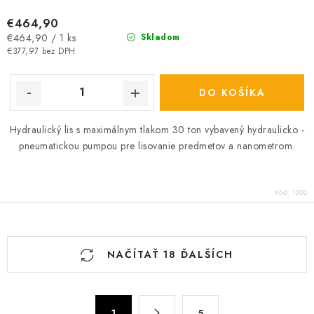
€464,90
Jednotková
€464,90 / 1 ks
Skladom
cena:
€377,97 bez DPH
DO KOŠÍKA
Hydraulický lis s maximálnym tlakom 30 ton vybavený hydraulicko -
pneumatickou pumpou pre lisovanie predmetov a nanometrom.
Kód:
1000
O
NAČÍTAŤ 18 ĎALŠÍCH
v
l
á
S
1
5