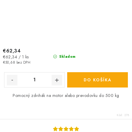
€62,34
Jednotková
€62,34 / 1 ks
Skladom
cena:
€50,68 bez DPH
DO KOŠÍKA
Pomocný zdvihák na motor alebo prevodovku do 500 kg
Kód:
278