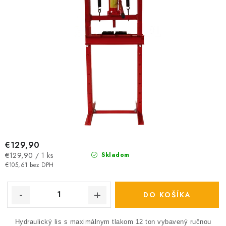
o
k
v
t
o
v
€129,90
Jednotková
€129,90 / 1 ks
Skladom
cena:
€105,61 bez DPH
DO KOŠÍKA
Hydraulický lis s maximálnym tlakom 12 ton vybavený ručnou