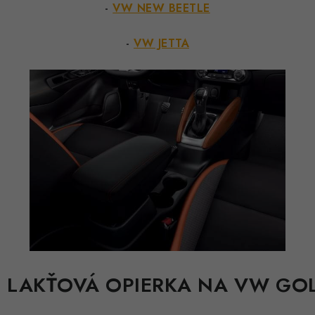
-
VW NEW BEETLE
-
VW JETTA
. LAKŤOVÁ OPIERKA NA VW GO