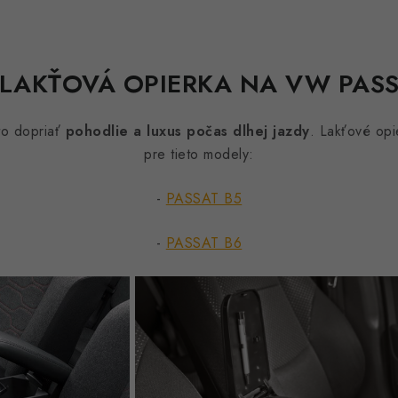
 LAKŤOVÁ OPIERKA NA VW PAS
to dopriať
pohodlie a luxus počas dlhej jazdy
. Lakťové opi
pre tieto modely:
-
PASSAT B5
-
PASSAT B6