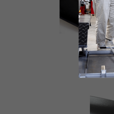
Zlaďte si interiér s