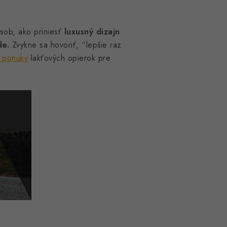
ôsob, ako priniesť
luxusný dizajn
de.
Zvykne sa hovoriť, “lepšie raz
j ponuky
lakťových opierok pre