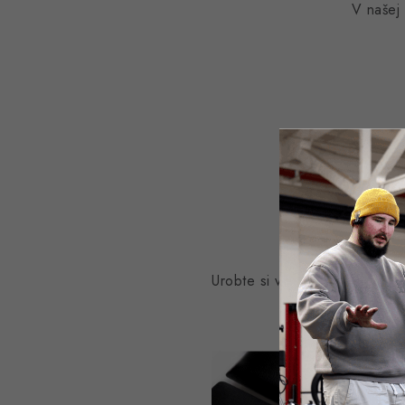
V našej
Urobte si vo svojom vw golf
p
poškodený a žiad