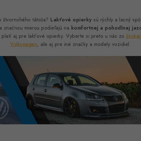
ho štvornohého tátoša?
Lakťové opierky
sú rýchly a lacný sp
a značnou mierou podieľajú na
komfortnej a pohodlnej jaz
o platí aj pre lakťové opierky. Vyberte si preto u nás zo
široke
Volkswagen
, ale aj pre iné značky a modely vozidiel.