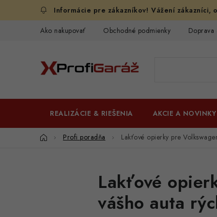
Prejsť
Vážení zákazníci, o
na
obsah
Ako nakupovať
Obchodné podmienky
Doprava 
REALIZÁCIE & RIEŠENIA
AKCIE A NOVINKY
Domov
Profi poradňa
Lakťové opierky pre Volkswagen:
Lakťové opierk
vášho auta rýc