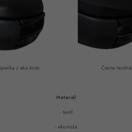
na opierka z eko-kože Čierna textilná op
Materiál
:
- textil
- eko-koža