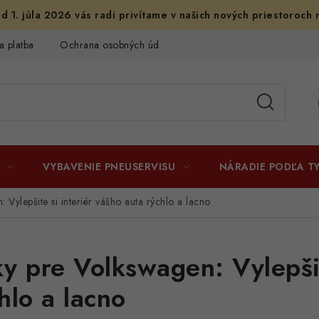
d 1. júla 2026 vás radi privítame v našich nových priestoroch 
a platba
Ochrana osobných údajov
Licenčné zmluvy k fotogr
VYBAVENIE PNEUSERVISU
NÁRADIE PODĽA T
 Vylepšite si interiér vášho auta rýchlo a lacno
y pre Volkswagen: Vylepšit
hlo a lacno