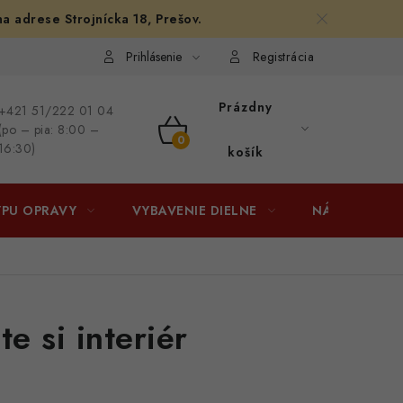
na adrese Strojnícka 18, Prešov.
afiám
Osobné vyzdvihnutie v Prešove
Ako funguje Packeta?
Prihlásenie
Registrácia
Prázdny
+421 51/222 01 04
(po – pia: 8:00 –
NÁKUPNÝ
16:30)
košík
KOŠÍK
YPU OPRAVY
VYBAVENIE DIELNE
NÁRADIE
e si interiér