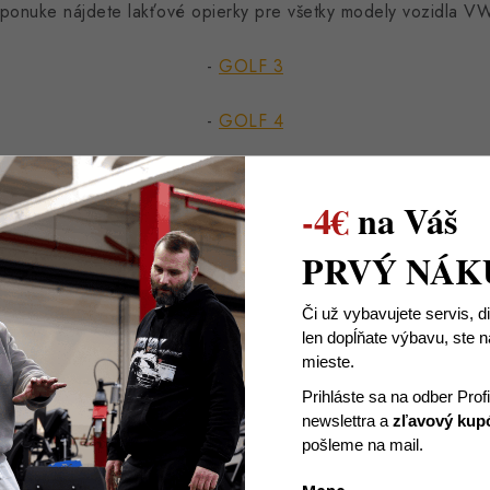
 ponuke nájdete lakťové opierky pre všetky modely vozidla 
-
GOLF 3
-
GOLF 4
-
GOLF 5
-4€
na Váš
-
GOLF 6
PRVÝ NÁK
-
GOLF 7
Či už vybavujete servis, d
ohodlie s našimi lakťovkami
. V prípade, že už ste vlastník
len dopĺňate výbavu, ste
mieste.
a si výmenu, stačí, ak si u nás objednáte náhradný
poklop na 
Prihláste sa na odber Prof
newslettra
a
zľavový kup
pošleme na mail.