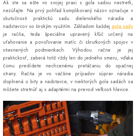
Ak ste sa ešte vo svojej praxi s gola sadou nestretli,
nezúfajte. Na prvý pohľad komplikovaný názov označuje v
skutočnosti praktickú sadu dielenského náradia a
nadstavcov so širokým využitím. Základom každej
gola sady
je račňa, teda špeciálne upravený kľúč určený na
uťahovanie a povoľovanie matíc či skrutkových spojov v
stiesnených podmienkach. Výhodou račne je jej
praktickosť, zaberá totiž vždy len do jedného smeru, vďaka
čomu predídete nechcenému pretáčaniu do opačnej
strany. Račňa je vo väčšine prípadov súprav náradia
doplnená o bity a nadstavce, v niektorých gola sadách sa
môžete stretnúť aj s adaptérmi na prevod veľkosti hlavice.