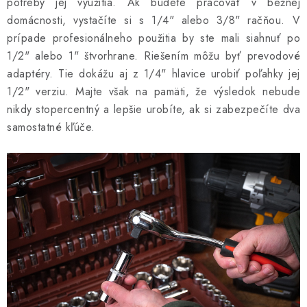
potreby jej využitia. Ak budete pracovať v bežnej
domácnosti, vystačíte si s 1/4" alebo 3/8" račňou. V
prípade profesionálneho použitia by ste mali siahnuť po
1/2" alebo 1" štvorhrane. Riešením môžu byť prevodové
adaptéry. Tie dokážu aj z 1/4" hlavice urobiť poľahky jej
1/2" verziu. Majte však na pamäti, že výsledok nebude
nikdy stopercentný a lepšie urobíte, ak si zabezpečíte dva
samostatné kľúče.