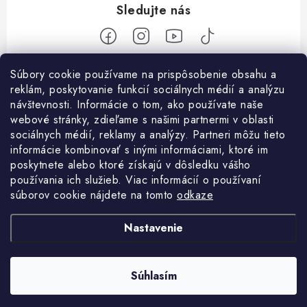
Z
Súbory cookie používame na prispôsobenie obsahu a
reklám, poskytovanie funkcií sociálnych médií a analýzu
á
návštevnosti. Informácie o tom, ako používate naše
Nakupovanie
p
webové stránky, zdieľame s našimi partnermi v oblasti
ä
Ako nakupovať
sociálnych médií, reklamy a analýzy. Partneri môžu tieto
Objednávky
t
informácie kombinovať s inými informáciami, ktoré im
Obchodné podmienky
poskytnete alebo ktoré získajú v dôsledku vášho
i
Použitie Darčekovej poukážky
O nás
používania ich služieb. Viac informácií o používaní
e
Doprava a platba
súborov cookie nájdete na tomto
odkaze
REKLAMÁCIA / VRÁTENIE TOVARU
SHOWROOM Prešov
Služby
Ochrana osobných údajov
Nastavenie
Licenčné zmluvy k fotografiám
Kontakty
Velkoobchod
Profigaráž.cz
Heureka.sk
Osobné vyzdvihnutie v Prešove
Registrácia
Revízie strojov a zariadení
Súhlasím
Copyright 2026
Profigaráž.sk
. Všetky práva vyhradené.
Ako funguje Packeta?
Vytvoril Shoptet
Príbeh Profigaráže
Montáže strojov a zariadení