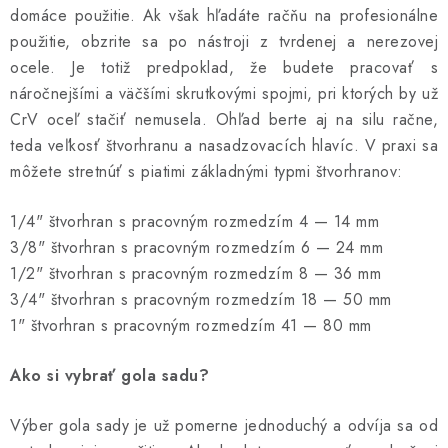
domáce použitie. Ak však hľadáte račňu na profesionálne
použitie, obzrite sa po nástroji z tvrdenej a nerezovej
ocele. Je totiž predpoklad, že budete pracovať s
náročnejšími a väčšími skrutkovými spojmi, pri ktorých by už
CrV oceľ stačiť nemusela. Ohľad berte aj na silu račne,
teda veľkosť štvorhranu a nasadzovacích hlavíc. V praxi sa
môžete stretnúť s piatimi základnými typmi štvorhranov:
1/4" štvorhran s pracovným rozmedzím 4 — 14 mm
3/8" štvorhran s pracovným rozmedzím 6 — 24 mm
1/2" štvorhran s pracovným rozmedzím 8 — 36 mm
3/4" štvorhran s pracovným rozmedzím 18 — 50 mm
1" štvorhran s pracovným rozmedzím 41 — 80 mm
Ako si vybrať gola sadu?
Výber gola sady je už pomerne jednoduchý a odvíja sa od