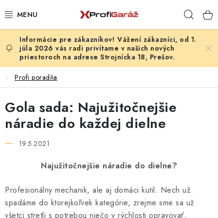
Prejsť
Hľad
na
obsah
Vážení zákazníci, od 1.
REALIZÁCIE & RIEŠENIA
júla 2026 vás radi privítame v našich nových
priestoroch na adrese Strojnícka 18, Prešov.
AKCIE A NOVINKY
Profi poradňa
VYBAVENIE PNEUSERVISU
Gola sada: Najužitočnejšie
NÁRADIE PODĽA TYPU OPRAVY
náradie do každej dielne
VYBAVENIE DIELNE
19.5.2021
Najužitočnejšie náradie do dielne?
NÁRADIE
Profesionálny mechanik, ale aj domáci kutil. Nech už
ČISTENIE A UMÝVANIE
spadáme do ktorejkoľvek kategórie, zrejme sme sa už
všetci stretli s potrebou niečo v rýchlosti opravovať,