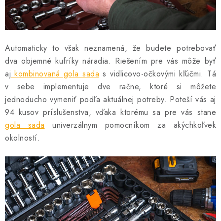
Automaticky to však neznamená, že budete potrebovať
dva objemné kufríky náradia. Riešením pre vás môže byť
aj
kombinovaná gola sada
s vidlicovo-očkovými kľúčmi. Tá
v sebe implementuje dve račne, ktoré si môžete
jednoducho vymeniť podľa aktuálnej potreby. Poteší vás aj
94 kusov príslušenstva, vďaka ktorému sa pre vás stane
gola sada
univerzálnym pomocníkom za akýchkoľvek
okolností.