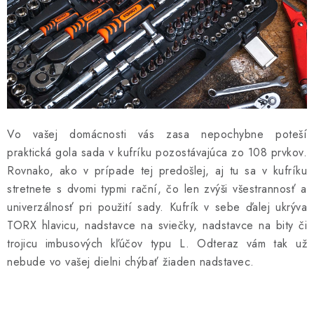
Vo vašej domácnosti vás zasa nepochybne poteší
praktická gola sada v kufríku pozostávajúca zo 108 prvkov.
Rovnako, ako v prípade tej predošlej, aj tu sa v kufríku
stretnete s dvomi typmi rační, čo len zvýši všestrannosť a
univerzálnosť pri použití sady. Kufrík v sebe ďalej ukrýva
TORX hlavicu, nadstavce na sviečky, nadstavce na bity či
trojicu imbusových kľúčov typu L. Odteraz vám tak už
nebude vo vašej dielni chýbať žiaden nadstavec.