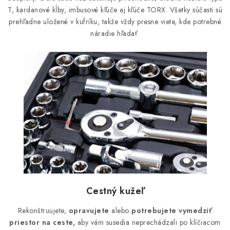
T, kardanové kĺby, imbusové kľúče aj kľúče TORX. Všetky súčasti sú
prehľadne uložené v kufríku, takže vždy presne viete, kde potrebné
náradie hľadať.
Cestný kužeľ
Rekonštruujete,
opravujete
alebo
potrebujete vymedziť
priestor na ceste,
aby vám susedia neprechádzali po klíčiacom