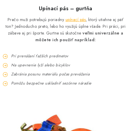
PROFI PORADŇA
Upínací pás – gurtňa
GARÁŽOVÝ BAZÁR
Prečo muži potrebujú poriadny
upínací pás
, ktorý utiahne aj päť
ton? Jednoducho preto, lebo ho využijú úplne všade. Pri práci, pri
AUTODOPLNKY
zábave aj pri športe. Gurtne sú skutočne
veľmi univerzálne a
môžete ich použiť napríklad:
KRYCIE PLACHTY - CELTY
Pri prenášaní ťažších predmetov
BALENIE A EXPEDÍCIA
Na upevnenie lyží alebo bicyklov
Zabránia posunu materiálu počas prevážania
Ako nakupovať
Obchodné podmienky
Doprava a platba
Pomôžu bezpečne uskladniť sezónne náradie
Ochrana osobných údajov
Licenčné zmluvy k fotografiám
Osobné vyzdvihnutie v Prešove
Ako funguje Packeta?
Doplnkové služby Profigaráž.sk
Newsletter z Profigaráž.sk
Darček k objednávke
Nákup na splátky Quatro - Profigaráž.sk
Kalkulačka Quatro