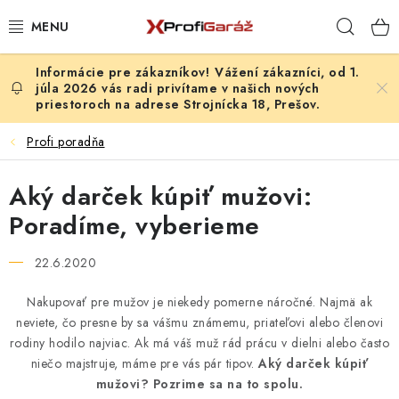
Prejsť
Hľad
na
obsah
Vážení zákazníci, od 1.
REALIZÁCIE & RIEŠENIA
júla 2026 vás radi privítame v našich nových
priestoroch na adrese Strojnícka 18, Prešov.
AKCIE A NOVINKY
Profi poradňa
VYBAVENIE PNEUSERVISU
Aký darček kúpiť mužovi:
NÁRADIE PODĽA TYPU OPRAVY
Poradíme, vyberieme
VYBAVENIE DIELNE
22.6.2020
Nakupovať pre mužov je niekedy pomerne náročné. Najmä ak
NÁRADIE
neviete, čo presne by sa vášmu známemu, priateľovi alebo členovi
rodiny hodilo najviac. Ak má váš muž rád prácu v dielni alebo často
ČISTENIE A UMÝVANIE
niečo majstruje, máme pre vás pár tipov.
Aký darček kúpiť
mužovi? Pozrime sa na to spolu.