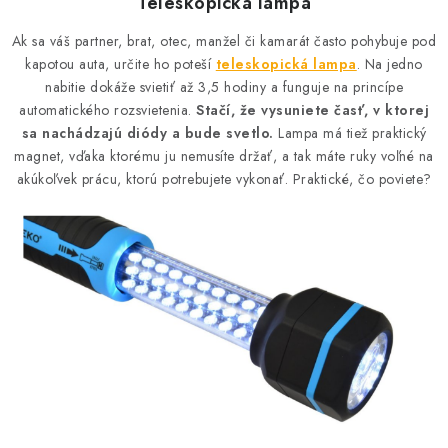
Teleskopická lampa
Ak sa váš partner, brat, otec, manžel či kamarát často pohybuje pod
kapotou auta, určite ho poteší
teleskopická lampa
. Na jedno
nabitie dokáže svietiť až 3,5 hodiny a funguje na princípe
automatického rozsvietenia.
Stačí, že vysuniete časť, v ktorej
sa nachádzajú diódy a bude svetlo.
Lampa má tiež praktický
magnet, vďaka ktorému ju nemusíte držať, a tak máte ruky voľné na
akúkoľvek prácu, ktorú potrebujete vykonať. Praktické, čo poviete?