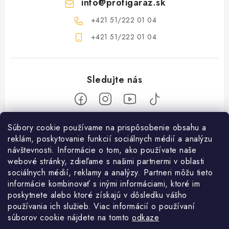
info
@
profigaraz.sk
+421 51/222 01 04
+421 51/222 01 04
Z
Súbory cookie používame na prispôsobenie obsahu a
reklám, poskytovanie funkcií sociálnych médií a analýzu
á
návštevnosti. Informácie o tom, ako používate naše
Nakupovanie
p
webové stránky, zdieľame s našimi partnermi v oblasti
ä
Ako nakupovať
sociálnych médií, reklamy a analýzy. Partneri môžu tieto
Objednávky
t
informácie kombinovať s inými informáciami, ktoré im
Obchodné podmienky
poskytnete alebo ktoré získajú v dôsledku vášho
i
Použitie Darčekovej poukážky
O nás
používania ich služieb. Viac informácií o používaní
e
Doprava a platba
súborov cookie nájdete na tomto
odkaze
REKLAMÁCIA / VRÁTENIE TOVARU
SHOWROOM Prešov