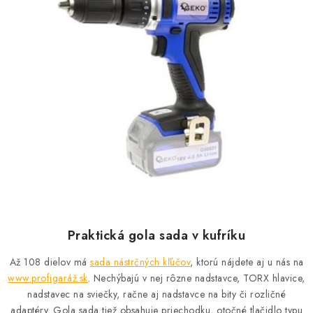
Praktická gola sada v kufríku
Až 108 dielov má
sada nástrčných kľúčov
, ktorú nájdete aj u nás na
www.profigaráž.sk
. Nechýbajú v nej rôzne nadstavce, TORX hlavice,
nadstavec na sviečky, račne aj nadstavce na bity či rozličné
adaptéry. Gola sada tiež obsahuje priechodku, otočné tlačidlo typu