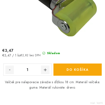
€3,47
Skladom
Jednotková
€3,47 / 1 ks
€2,82 bez DPH
cena:
DO KOŠÍKA
Valček pre nalepovacie závažie s dĺžkou 18 cm. Materiál valčeka:
guma. Materiál rukoväte: drevo.
Kód:
16670