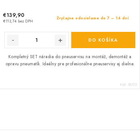
€139,90
Zvyčajne odosielame do 7 – 14 dní
€113,74 bez DPH
DO KOŠÍKA
Kompletný SET náradia do pneuservisu na montáž, demontáž a
opravu pneumatík. Ideálny pre profesionálne pneuservisy aj dielne.
Kód:
58723
O
v
l
á