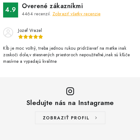
d
Overené zákazníkmi
a
4.9
4464
recenzií.
Zobraziť všetky recenzie
c
i
Jozef Vrazel
e
p
r
Kĺb je moc voľný, treba jednou rukou pridržiavať na matke inak
zoskoči dole,v stiesnených priestoroch nepoužiteľné,inak sú kľúče
v
masívne a vypadajú kvalitne
k
y
v
ý
p
Sledujte nás na Instagrame
i
s
ZOBRAZIŤ PROFIL
u