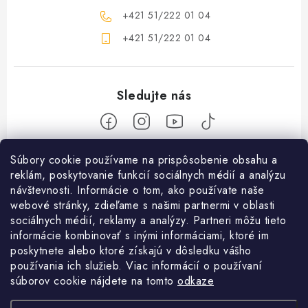
+421 51/222 01 04
+421 51/222 01 04
Z
Súbory cookie používame na prispôsobenie obsahu a
reklám, poskytovanie funkcií sociálnych médií a analýzu
á
návštevnosti. Informácie o tom, ako používate naše
Nakupovanie
p
webové stránky, zdieľame s našimi partnermi v oblasti
ä
Ako nakupovať
sociálnych médií, reklamy a analýzy. Partneri môžu tieto
Objednávky
t
informácie kombinovať s inými informáciami, ktoré im
Obchodné podmienky
poskytnete alebo ktoré získajú v dôsledku vášho
i
Použitie Darčekovej poukážky
O nás
používania ich služieb. Viac informácií o používaní
e
Doprava a platba
súborov cookie nájdete na tomto
odkaze
REKLAMÁCIA / VRÁTENIE TOVARU
SHOWROOM Prešov
Služby
Ochrana osobných údajov