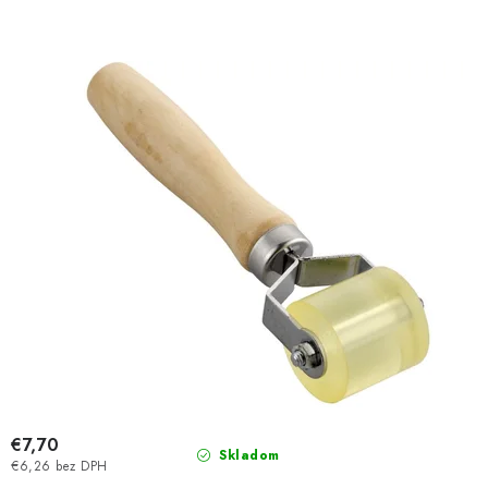
o
p
d
r
u
o
k
d
t
u
o
k
v
t
o
v
€7,70
Skladom
€6,26 bez DPH