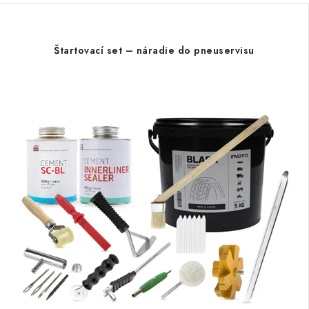
Štartovací set – náradie do pneuservisu