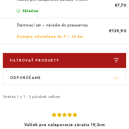
PROFI PORADŇA
€7,70
Skladom
GARÁŽOVÝ BAZÁR
Štartovací set – náradie do pneuservisu
AUTODOPLNKY
€139,90
Zvyčajne odosielame do 7 – 14 dní
KRYCIE PLACHTY - CELTY
BALENIE A EXPEDÍCIA
FILTROVAŤ PRODUKTY
V
R
Ako nakupovať
Obchodné podmienky
Doprava a platba
ODPORÚČAME
ý
a
Ochrana osobných údajov
Licenčné zmluvy k fotografiám
p
d
Osobné vyzdvihnutie v Prešove
Ako funguje Packeta?
i
e
Stránka
1
z
1
-
3
položiek celkom
Doplnkové služby Profigaráž.sk
Newsletter z Profigaráž.sk
s
n
p
i
Darček k objednávke
r
e
Nákup na splátky Quatro - Profigaráž.sk
Kalkulačka Quatro
Valček pre nalepovacie závažia 19,5cm