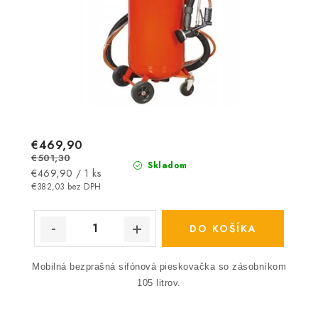
€469,90
€501,30
Skladom
Jednotková
€469,90 / 1 ks
cena:
€382,03 bez DPH
DO KOŠÍKA
Mobilná bezprašná sifónová pieskovačka so zásobníkom
105 litrov.