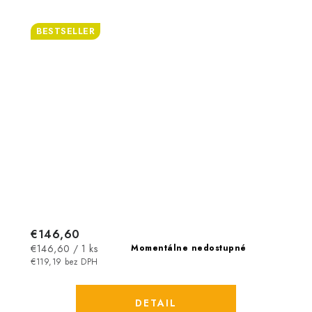
BESTSELLER
€146,60
Jednotková
€146,60 / 1 ks
Momentálne nedostupné
cena:
€119,19 bez DPH
DETAIL