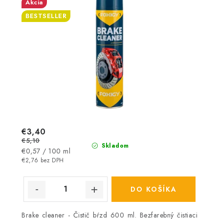
Akcia
BESTSELLER
€3,40
€5,10
Skladom
Jednotková
€0,57 / 100 ml
cena:
€2,76 bez DPH
DO KOŠÍKA
Brake cleaner - Čistič bŕzd 600 ml. Bezfarebný čistiaci