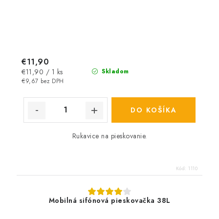
€11,90
Jednotková
€11,90 / 1 ks
Skladom
cena:
€9,67 bez DPH
DO KOŠÍKA
Rukavice na pieskovanie.
Kód:
1110
Mobilná sifónová pieskovačka 38L