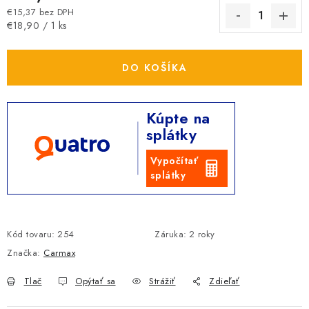
€15,37 bez DPH
Jednotková cena:
€18,90 / 1 ks
DO KOŠÍKA
Kúpte na
splátky
Vypočítať
splátky
Kód tovaru:
254
Záruka
:
2 roky
Značka:
Carmax
Tlač
Opýtať sa
Strážiť
Zdieľať