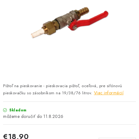
PROFI PORADŇA
GARÁŽOVÝ BAZÁR
AUTODOPLNKY
KRYCIE PLACHTY - CELTY
BALENIE A EXPEDÍCIA
Ako nakupovať
Obchodné podmienky
Doprava a platba
Pištoľ na pieskovanie - pieskovacia pištoľ, oceľová, pre sifónovú
Ochrana osobných údajov
Licenčné zmluvy k fotografiám
Viac informácií
pieskovačku so zásobníkom na 19/38/76 litrov.
Osobné vyzdvihnutie v Prešove
Ako funguje Packeta?
Skladom
Doplnkové služby Profigaráž.sk
Newsletter z Profigaráž.sk
11.8.2026
Darček k objednávke
Nákup na splátky Quatro - Profigaráž.sk
Kalkulačka Quatro
€18,90