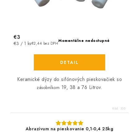
€3
Momentálne nedostupné
Jednotková
€3 / 1 ks
€2,44 bez DPH
cena:
DETAIL
Keramické dýzy do sifónových pieskovačiek so
19, 38 a 76 Litrov.
zásobníkom
Kód:
305
Abrazívum na pieskovanie 0,1-0,4 25kg