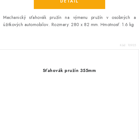
DETAIL
Mechanický sťahovák pružín na výmenu pružín v osobných a
úžitkových automobilov.. Rozmery: 280 x 82 mm. Hmotnosť:
1.6 kg
Kód:
10935
Sťahovák pružín 355mm