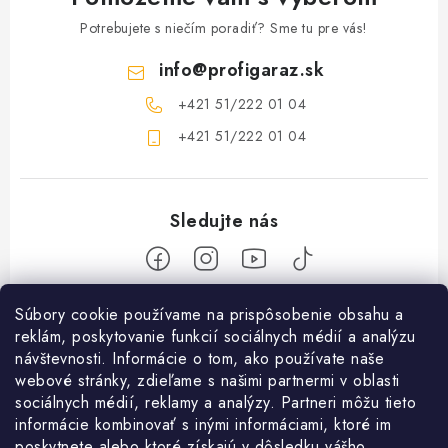
Potrebujete s niečím poradiť? Sme tu pre vás!
info
@
profigaraz.sk
+421 51/222 01 04
+421 51/222 01 04
Z
Súbory cookie používame na prispôsobenie obsahu a
reklám, poskytovanie funkcií sociálnych médií a analýzu
á
návštevnosti. Informácie o tom, ako používate naše
Nakupovanie
p
webové stránky, zdieľame s našimi partnermi v oblasti
ä
Ako nakupovať
sociálnych médií, reklamy a analýzy. Partneri môžu tieto
Objednávky
t
informácie kombinovať s inými informáciami, ktoré im
Obchodné podmienky
poskytnete alebo ktoré získajú v dôsledku vášho