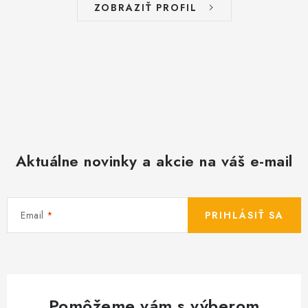
i
ZOBRAZIŤ PROFIL
s
u
Aktuálne novinky a akcie na váš e-mail
Email
PRIHLÁSIŤ SA
Pomôžeme vám s výberom