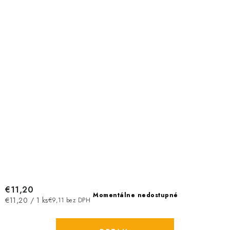
€11,20
Momentálne nedostupné
Jednotková
€11,20 / 1 ks
€9,11 bez DPH
cena: