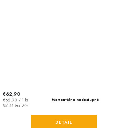
€62,90
Jednotková
€62,90 / 1 ks
Momentálne nedostupné
cena:
€51,14 bez DPH
DETAIL