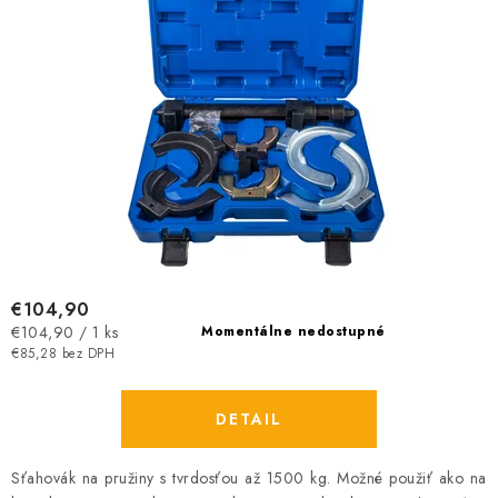
€104,90
Jednotková
€104,90 / 1 ks
Momentálne nedostupné
cena:
€85,28 bez DPH
DETAIL
Sťahovák na pružiny s tvrdosťou až 1500 kg. Možné použiť ako na