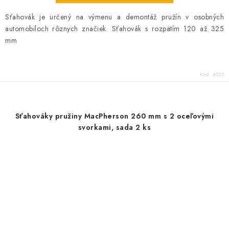
Sťahovák je určený na výmenu a demontáž pružín v osobných
automobiloch rôznych značiek. Sťahovák s rozpätím 120 až 325
mm
Kód:
4025
Sťahováky pružiny MacPherson 260 mm s 2 oceľovými
svorkami, sada 2 ks