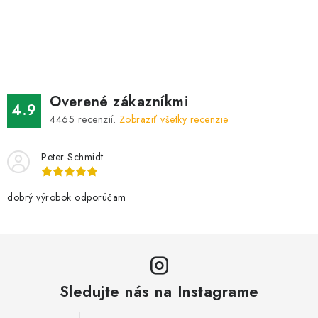
O
v
l
á
d
Overené zákazníkmi
a
4.9
4465
recenzií.
Zobraziť všetky recenzie
c
i
Peter Schmidt
e
p
r
dobrý výrobok odporúčam
v
k
y
v
Sledujte nás na Instagrame
ý
p