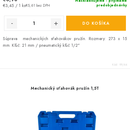
Naskladňujeme - prijímame
Jednotková
predobjednávky
€3,45 / 1 ks
€5,61 bez DPH
cena:
DO KOŠÍKA
Súprava mechanických sťahovákov pružín. Rozmery: 273 x 15
mm. Kľúč: 21 mm / pneumatický kľúč 1/2"
Kód:
99/44
Mechanický sťahovák pružín 1,5T