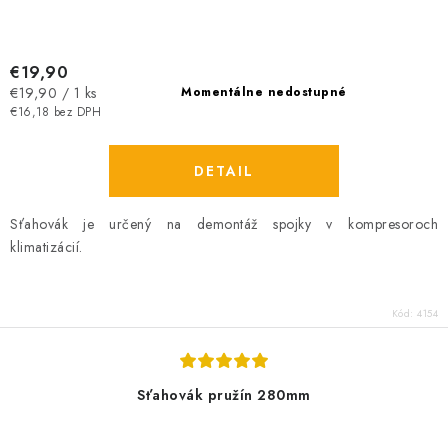
€19,90
Jednotková
€19,90 / 1 ks
Momentálne nedostupné
cena:
€16,18 bez DPH
DETAIL
Sťahovák je určený na demontáž spojky v kompresoroch
klimatizácií.
Kód:
4154
Sťahovák pružín 280mm