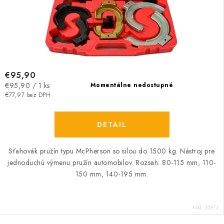
€95,90
Jednotková
€95,90 / 1 ks
Momentálne nedostupné
cena:
€77,97 bez DPH
DETAIL
Sťahovák pružín typu McPherson so silou do 1500 kg. Nástroj pre
jednoduchú výmenu pružín automobilov. Rozsah: 80-115 mm, 110-
150 mm, 140-195 mm.
Kód:
16973