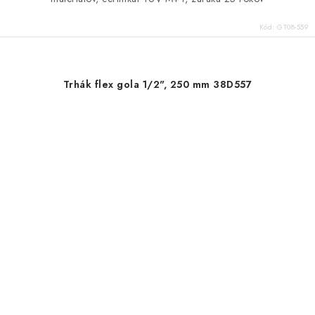
Kód:
GT08-559
Trhák flex gola 1/2", 250 mm 38D557