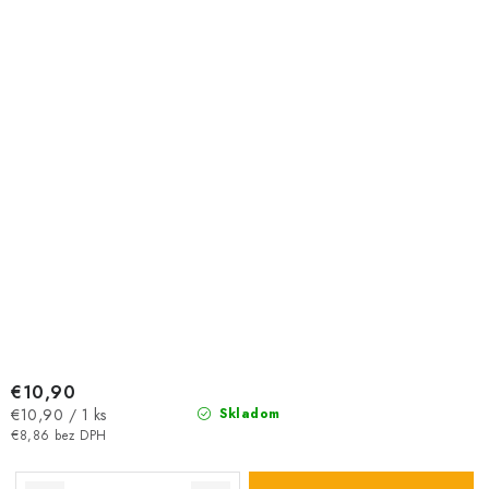
€10,90
Jednotková
€10,90 / 1 ks
Skladom
cena:
€8,86 bez DPH