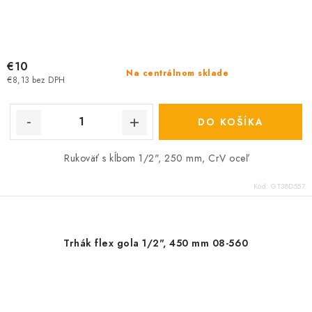
€10
Na centrálnom sklade
€8,13 bez DPH
DO KOŠÍKA
Rukoväť s kĺbom 1/2", 250 mm, CrV oceľ
Kód:
GT38D557
Trhák flex gola 1/2", 450 mm 08-560