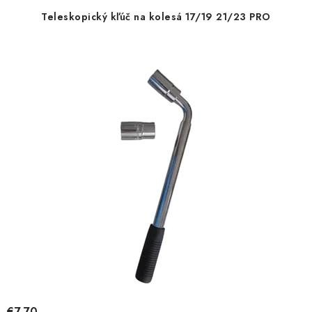
r
e
Teleskopický kľúč na kolesá 17/19 21/23 PRO
o
p
d
r
u
o
k
d
t
u
o
k
v
t
o
v
€7,70