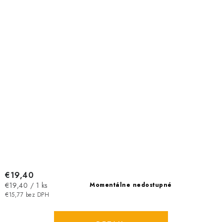
€19,40
Jednotková
€19,40 / 1 ks
Momentálne nedostupné
cena:
€15,77 bez DPH