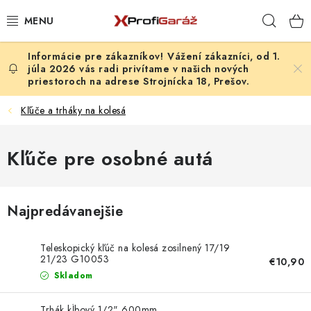
Prejsť
Hľad
na
obsah
Vážení zákazníci, od 1.
REALIZÁCIE & RIEŠENIA
júla 2026 vás radi privítame v našich nových
priestoroch na adrese Strojnícka 18, Prešov.
AKCIE A NOVINKY
Kľúče a trháky na kolesá
VYBAVENIE PNEUSERVISU
Kľúče pre osobné autá
NÁRADIE PODĽA TYPU OPRAVY
VYBAVENIE DIELNE
Najpredávanejšie
NÁRADIE
Teleskopický kľúč na kolesá zosilnený 17/19
21/23 G10053
€10,90
ČISTENIE A UMÝVANIE
Skladom
Trhák kĺbový 1/2" 600mm