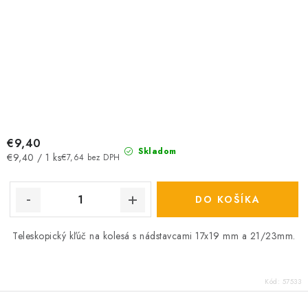
€9,40
Skladom
Jednotková
€9,40 / 1 ks
€7,64 bez DPH
cena:
DO KOŠÍKA
Teleskopický kľúč na kolesá s nádstavcami 17x19 mm a 21/23mm.
Kód:
57533