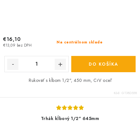
€16,10
Na centrálnom sklade
€13,09 bez DPH
DO KOŠÍKA
Rukoväť s kĺbom 1/2", 450 mm, CrV oceľ
Kód:
GT38D558
Trhák kĺbový 1/2" 645mm