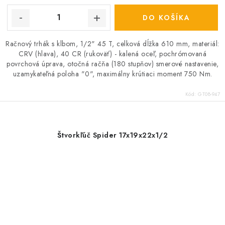
DO KOŠÍKA
Račnový trhák s klbom, 1/2" 45 T, celková dĺžka 610 mm, materiál:
CRV (hlava), 40 CR (rukoväť) - kalená oceľ, pochrómovaná
povrchová úprava, otočná račňa (180 stupňov) smerové nastavenie,
uzamykateľná poloha "0", maximálny krútiaci moment 750 Nm.
Kód:
GT08-947
Štvorkľúč Spider 17x19x22x1/2