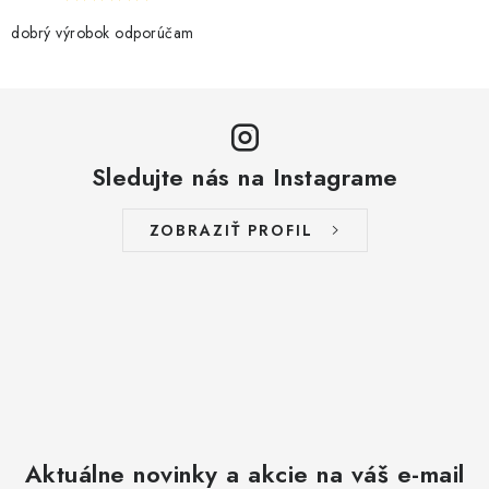
p
r
dobrý výrobok odporúčam
v
k
y
v
Sledujte nás na Instagrame
ý
p
i
ZOBRAZIŤ PROFIL
s
u
Aktuálne novinky a akcie na váš e-mail