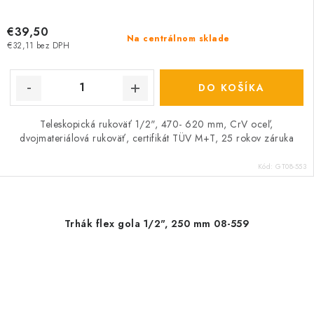
€39,50
Na centrálnom sklade
€32,11 bez DPH
DO KOŠÍKA
Teleskopická rukoväť 1/2", 470- 620 mm, CrV oceľ,
dvojmateriálová rukoväť, certifikát TÜV M+T, 25 rokov záruka
Kód:
GT08-553
Trhák flex gola 1/2", 250 mm 08-559