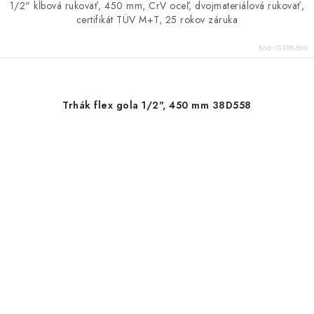
1/2" kĺbová rukoväť, 450 mm, CrV oceľ, dvojmateriálová rukoväť,
certifikát TÜV M+T, 25 rokov záruka
Kód:
GT08-560
Trhák flex gola 1/2", 450 mm 38D558