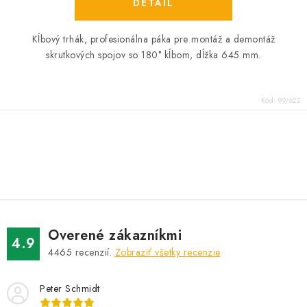
DETAIL
Kĺbový trhák, profesionálna páka pre montáž a demontáž
skrutkových spojov so 180° kĺbom, dĺžka 645 mm.
Kód:
99/622
O
v
l
á
d
Overené zákazníkmi
a
4.9
4465
recenzií.
Zobraziť všetky recenzie
c
i
Peter Schmidt
e