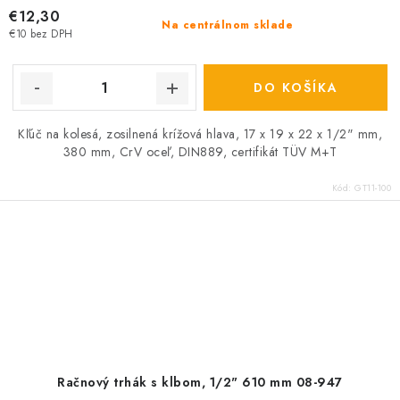
€12,30
Na centrálnom sklade
€10 bez DPH
DO KOŠÍKA
Kľúč na kolesá, zosilnená krížová hlava, 17 x 19 x 22 x 1/2" mm,
380 mm, CrV oceľ, DIN889, certifikát TÜV M+T
Kód:
GT11-100
Račnový trhák s klbom, 1/2" 610 mm 08-947