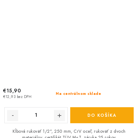
€15,90
Na centrálnom sklade
€12,93 bez DPH
DO KOŠÍKA
Kĺbová rukoväť 1/2", 250 mm, CrV oceľ, rukoväť z dvoch
materiálov, certifikát TÜV M+T, záruka 25 rokov