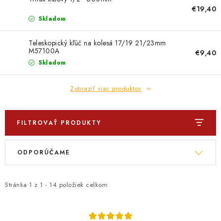
PROFI PORADŇA
€19,40
Skladom
GARÁŽOVÝ BAZÁR
Teleskopický kľúč na kolesá 17/19 21/23mm
M57100A
AUTODOPLNKY
€9,40
Skladom
KRYCIE PLACHTY - CELTY
Zobraziť viac produktov
BALENIE A EXPEDÍCIA
FILTROVAŤ PRODUKTY
Ako nakupovať
Obchodné podmienky
Doprava a platba
V
R
Ochrana osobných údajov
Licenčné zmluvy k fotografiám
ODPORÚČAME
ý
a
Osobné vyzdvihnutie v Prešove
Ako funguje Packeta?
p
d
Doplnkové služby Profigaráž.sk
Newsletter z Profigaráž.sk
i
e
Stránka
1
z
1
-
14
položiek celkom
Darček k objednávke
s
n
Nákup na splátky Quatro - Profigaráž.sk
Kalkulačka Quatro
p
i