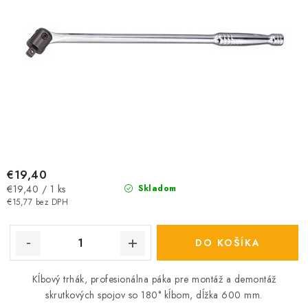
€19,40
Jednotková
€19,40 / 1 ks
Skladom
cena:
€15,77 bez DPH
DO KOŠÍKA
Kĺbový trhák, profesionálna páka pre montáž a demontáž
skrutkových spojov so 180° kĺbom, dĺžka 600 mm.