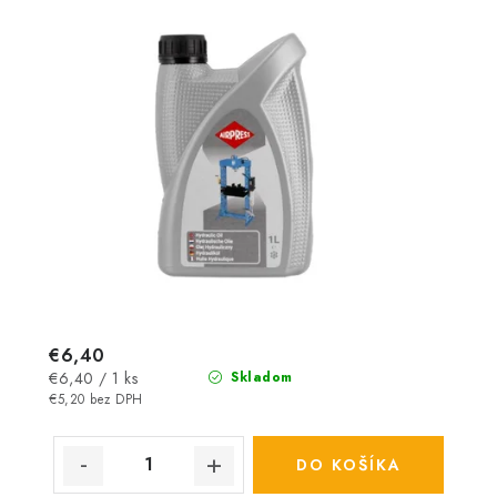
€6,40
Jednotková
€6,40 / 1 ks
Skladom
cena:
€5,20 bez DPH
DO KOŠÍKA