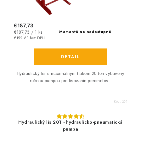
€187,73
Jednotková
€187,73 / 1 ks
Momentálne nedostupné
cena:
€152,63 bez DPH
DETAIL
Hydraulický lis s maximálnym tlakom 20 ton vybavený
ručnou pumpou pre lisovanie predmetov.
Kód:
209
Hydraulický lis 20T - hydraulicko-pneumatická
pumpa