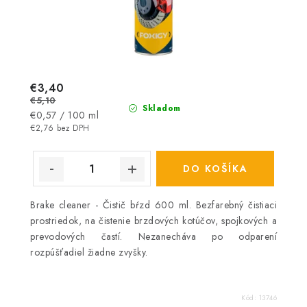
€3,40
€5,10
Skladom
Jednotková
€0,57 / 100 ml
cena:
€2,76 bez DPH
DO KOŠÍKA
Brake cleaner - Čistič bŕzd 600 ml. Bezfarebný čistiaci
prostriedok, na čistenie brzdových kotúčov, spojkových a
prevodových častí. Nezanecháva po odparení
rozpúšťadiel žiadne zvyšky.
Kód:
13746