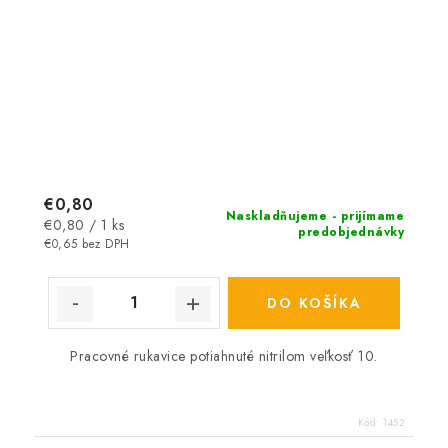
€0,80
Naskladňujeme - prijímame
Jednotková
€0,80 / 1 ks
predobjednávky
cena:
€0,65 bez DPH
DO KOŠÍKA
Pracovné rukavice potiahnuté nitrilom veľkosť 10.
Kód:
1452