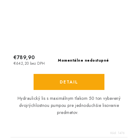
€789,90
Momentálne nedostupné
€642,20 bez DPH
DETAIL
Hydraulický lis s maximálnym tlakom 50 ton vybavený
dvojrýchlostnou pumpou pre jednoduchšie lisovanie
predmetov.
Kód:
1476