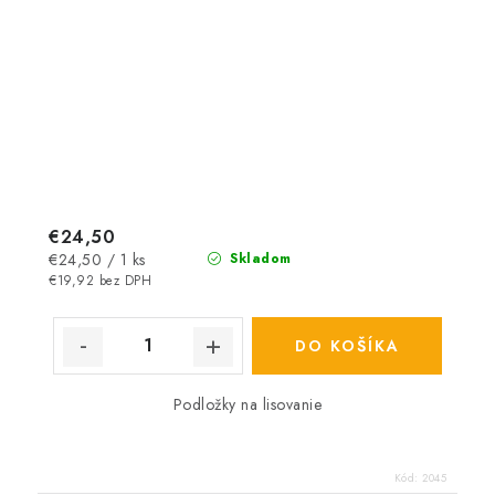
€24,50
Jednotková
€24,50 / 1 ks
Skladom
cena:
€19,92 bez DPH
DO KOŠÍKA
Podložky na lisovanie
Kód:
2045