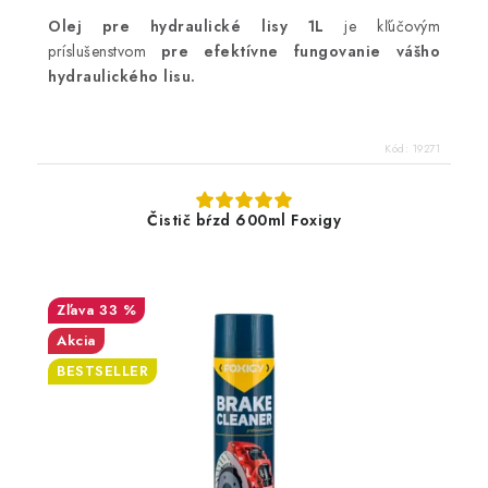
Olej pre hydraulické lisy 1L
je kľúčovým
príslušenstvom
pre efektívne fungovanie vášho
hydraulického lisu.
Kód:
19271
Čistič bŕzd 600ml Foxigy
33 %
Akcia
BESTSELLER