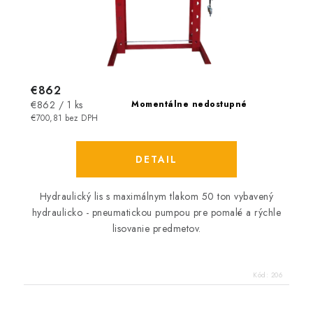
€862
Jednotková
€862 / 1 ks
Momentálne nedostupné
cena:
€700,81 bez DPH
DETAIL
Hydraulický lis s maximálnym tlakom 50 ton vybavený
hydraulicko - pneumatickou pumpou pre pomalé a rýchle
lisovanie predmetov.
Kód:
206