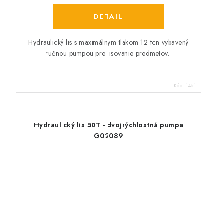
DETAIL
Hydraulický lis s maximálnym tlakom 12 ton vybavený
ručnou pumpou pre lisovanie predmetov.
Kód:
1461
Hydraulický lis 50T - dvojrýchlostná pumpa
G02089