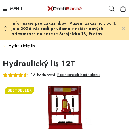
Prejsť
Hľad
na
obsah
Vážení zákazníci, od 1.
REALIZÁCIE & RIEŠENIA
júla 2026 vás radi privítame v našich nových
priestoroch na adrese Strojnícka 18, Prešov.
AKCIE A NOVINKY
Hydraulický lis
VYBAVENIE PNEUSERVISU
Hydraulický lis 12T
NÁRADIE PODĽA TYPU OPRAVY
Podrobnosti hodnotenia
16 hodnotení
VYBAVENIE DIELNE
BESTSELLER
NÁRADIE
ČISTENIE A UMÝVANIE