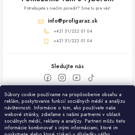
Potrebujete s niečím poradiť? Sme tu pre vás!
info
@
profigaraz.sk
+421 51/222 01 04
+421 51/222 01 04
Z
Súbory cookie používame na prispôsobenie obsahu a
reklám, poskytovanie funkcií sociálnych médií a analýzu
á
návštevnosti. Informácie o tom, ako používate naše
Nakupovanie
p
webové stránky, zdieľame s našimi partnermi v oblasti
ä
Ako nakupovať
sociálnych médií, reklamy a analýzy. Partneri môžu tieto
Objednávky
t
informácie kombinovať s inými informáciami, ktoré im
Obchodné podmienky
poskytnete alebo ktoré získajú v dôsledku vášho