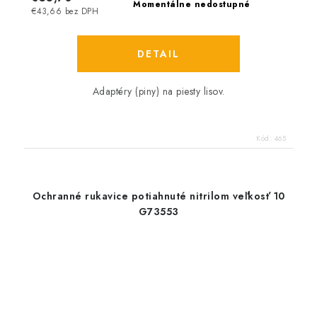
Momentálne nedostupné
€43,66 bez DPH
DETAIL
Adaptéry (piny) na piesty lisov.
Kód:
465
Ochranné rukavice potiahnuté nitrilom veľkosť 10
G73553