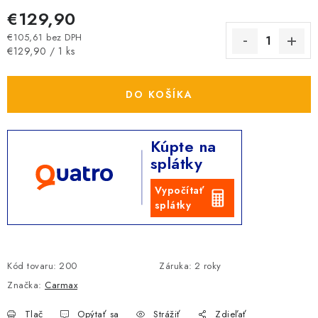
€129,90
€105,61 bez DPH
Jednotková cena:
€129,90 / 1 ks
DO KOŠÍKA
Kúpte na
splátky
Vypočítať
splátky
Kód tovaru:
200
Záruka
:
2 roky
Značka:
Carmax
Tlač
Opýtať sa
Strážiť
Zdieľať