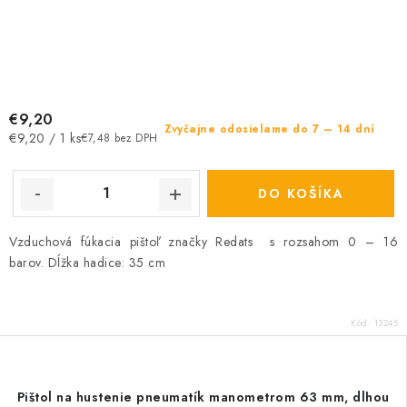
€9,20
Zvyčajne odosielame do 7 – 14 dní
Jednotková
€9,20 / 1 ks
€7,48 bez DPH
cena:
DO KOŠÍKA
Vzduchová fúkacia pištoľ značky Redats s rozsahom 0 – 16
barov. Dĺžka hadice: 35 cm
Kód:
13245
Pištol na hustenie pneumatík manometrom 63 mm, dlhou