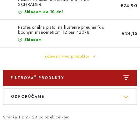
PROFI PORADŇA
SCHRADER
€74,90
Skladom do 10 dní
GARÁŽOVÝ BAZÁR
Profesionálna pištol na hustenie pneumatík s
bočným manometrom 12 bar 42078
AUTODOPLNKY
€24,15
Skladom
KRYCIE PLACHTY - CELTY
Zobraziť viac produktov
BALENIE A EXPEDÍCIA
FILTROVAŤ PRODUKTY
Ako nakupovať
Obchodné podmienky
Doprava a platba
V
R
Ochrana osobných údajov
Licenčné zmluvy k fotografiám
ODPORÚČAME
ý
a
Osobné vyzdvihnutie v Prešove
Ako funguje Packeta?
p
d
Doplnkové služby Profigaráž.sk
Newsletter z Profigaráž.sk
i
e
Stránka
1
z
2
-
28
položiek celkom
Darček k objednávke
s
n
Nákup na splátky Quatro - Profigaráž.sk
Kalkulačka Quatro
p
i