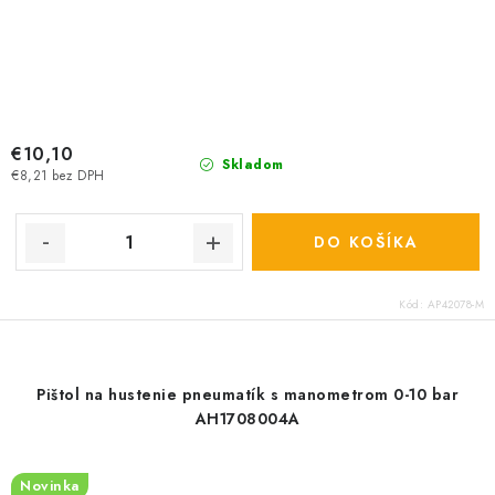
€10,10
Skladom
€8,21 bez DPH
DO KOŠÍKA
Kód:
AP42078-M
Pištol na hustenie pneumatík s manometrom 0-10 bar
AH1708004A
Novinka