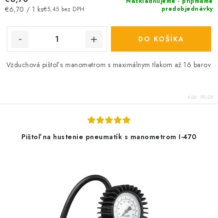
Naskladňujeme - prijímame
Jednotková
predobjednávky
€6,70 / 1 ks
€5,45 bez DPH
cena:
DO KOŠÍKA
Vzduchová pištoľ s manometrom s maximálnym tlakom až 16 barov.
Kód:
99/28
Pištoľ na hustenie pneumatík s manometrom I-470