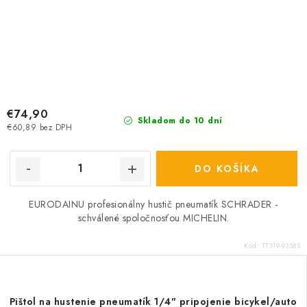
€74,90
Skladom do 10 dní
€60,89 bez DPH
DO KOŠÍKA
EURODAINU profesionálny hustič pneumatík SCHRADER -
schválené spoločnosťou MICHELIN.
Kód:
TT519-9356S
Pištol na hustenie pneumatík 1/4" pripojenie bicykel/auto