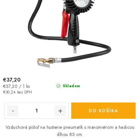
€37,20
Jednotková
€37,20 / 1 ks
Skladom
cena:
€30,24 bez DPH
DO KOŠÍKA
Vzduchová pištoľ na hustenie pneumatík s manometrom a hadicou
dlhou 85 cm.