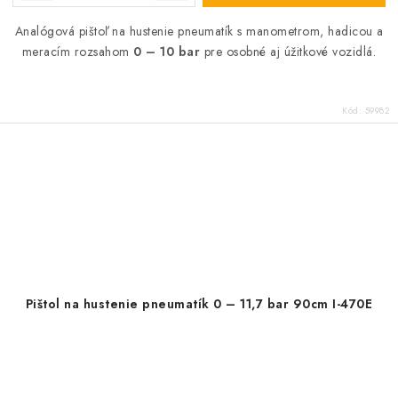
Analógová pištoľ na hustenie pneumatík s manometrom, hadicou a
meracím rozsahom
0 – 10 bar
pre osobné aj úžitkové vozidlá.
Kód:
59982
Pištol na hustenie pneumatík 0 – 11,7 bar 90cm I-470E