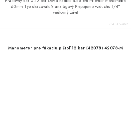
Pracovný tlak 0-12 bar Dĺžka hadice 45.5 cm Priemer manometra
60mm Typ ukazovateľa analógový Pripojenie vzduchu 1/4”
vnútorný závit
Kód:
AP42078
Manometer pre fúkaciu pištoľ 12 bar (42078) 42078-M