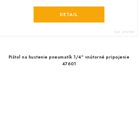
DETAIL
Kód:
AP47602
Pištol na hustenie pneumatík 1/4" vnútorné pripojenie
47601