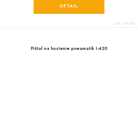
DETAIL
Kód:
AP47502
Pištol na hustenie pneumatík I-420