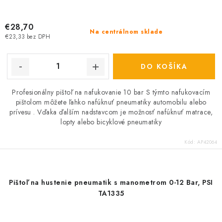
€28,70
Na centrálnom sklade
€23,33 bez DPH
DO KOŠÍKA
Profesionálny pištoľ na nafukovanie 10 bar S týmto nafukovacím
pištolom môžete ľahko nafúknuť pneumatiky automobilu alebo
prívesu . Vďaka ďalším nadstavcom je možnosť nafúknuť matrace,
lopty alebo bicyklové pneumatiky
Kód:
AP42064
Pištoľ na hustenie pneumatik s manometrom 0-12 Bar, PSI
TA1335