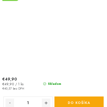
€49,90
Jednotková
€49,90 / 1 ks
Skladom
cena:
€40,57 bez DPH
DO KOŠÍKA