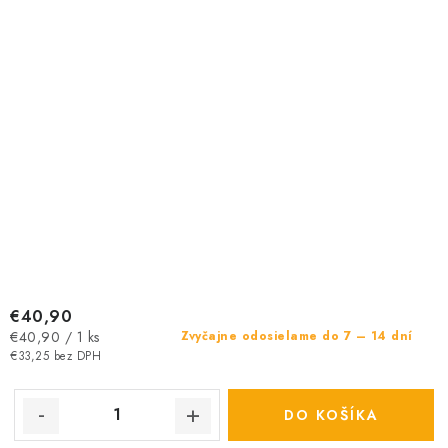
€40,90
Jednotková
€40,90 / 1 ks
Zvyčajne odosielame do 7 – 14 dní
cena:
€33,25 bez DPH
DO KOŠÍKA