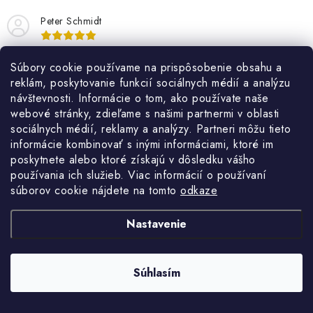
k
i
y
Peter Schmidt
e
v
ý
dobrý výrobok odporúčam
Súbory cookie používame na prispôsobenie obsahu a
p
reklám, poskytovanie funkcií sociálnych médií a analýzu
i
návštevnosti. Informácie o tom, ako používate naše
s
webové stránky, zdieľame s našimi partnermi v oblasti
u
sociálnych médií, reklamy a analýzy. Partneri môžu tieto
informácie kombinovať s inými informáciami, ktoré im
Sledujte nás na Instagrame
poskytnete alebo ktoré získajú v dôsledku vášho
používania ich služieb. Viac informácií o používaní
ZOBRAZIŤ PROFIL
súborov cookie nájdete na tomto
odkaze
Nastavenie
Súhlasím