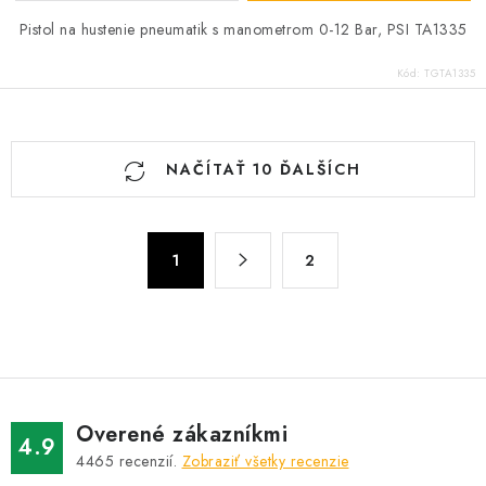
Pistol na hustenie pneumatik s manometrom 0-12 Bar, PSI TA1335
Kód:
TGTA1335
O
NAČÍTAŤ 10 ĎALŠÍCH
v
l
á
S
d
1
2
t
a
r
c
á
n
i
k
e
o
p
v
r
Overené zákazníkmi
4.9
a
v
4465
recenzií.
Zobraziť všetky recenzie
n