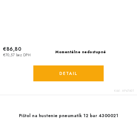
€86,80
Momentálne nedostupné
€70,57 bez DPH
DETAIL
Kód:
AP47601
Pištol na hustenie pneumatík 12 bar 4300021