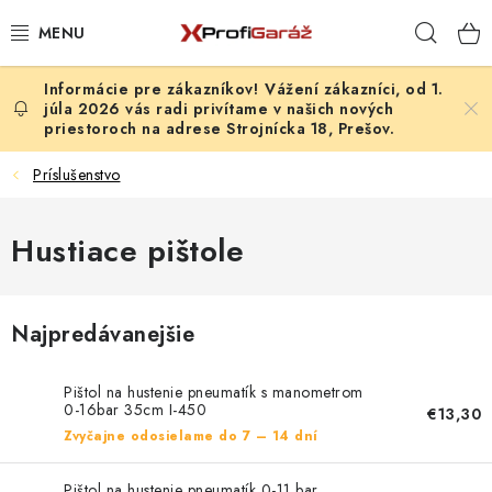
Prejsť
Hľad
na
obsah
Vážení zákazníci, od 1.
REALIZÁCIE & RIEŠENIA
júla 2026 vás radi privítame v našich nových
priestoroch na adrese Strojnícka 18, Prešov.
AKCIE A NOVINKY
Príslušenstvo
VYBAVENIE PNEUSERVISU
Hustiace pištole
NÁRADIE PODĽA TYPU OPRAVY
VYBAVENIE DIELNE
Najpredávanejšie
NÁRADIE
Pištol na hustenie pneumatík s manometrom
0-16bar 35cm I-450
€13,30
ČISTENIE A UMÝVANIE
Zvyčajne odosielame do 7 – 14 dní
Pištol na hustenie pneumatík 0-11 bar