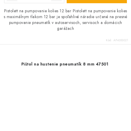
Pistolett na pumpovanie kolies 12 bar Pistolett na pumpovanie kolies
s maximálnym tlakom 12 bar je spoľahlivé náradie určené na presné
pumpovanie pneumatík v autoservisoch, servisoch a domácich
garážach
Kód:
AP4300021
Pištol na hustenie pneumatík 8 mm 47501