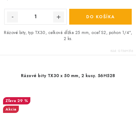
DO KOŠÍKA
Rázové bity, typ TX30, celková dĺžka 25 mm, oceľ S2, pohon 1/4",
2 ks.
Kód:
GT56H516
Rázové bity TX30 x 50 mm, 2 kusy. 56H528
29 %
Akcia