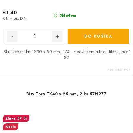
€1,40
Skladom
€1,14 bez DPH
DO KOŠÍKA
Skrutkovací bit TX30 x 50 mm, 1/4", s povlakom nitridu titánu, oceľ
S2
Kód:
GT57H989
Bity Torx TX40 x 25 mm, 2 ks 57H977
57 %
Akcia