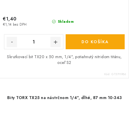
€1,40
Skladom
€1,14 bez DPH
DO KOŠÍKA
Skrutkovací bit TX20 x 50 mm, 1/4", potiahnutý nitridom titánu,
oceľ S2
Kód:
GT57H986
Bity TORX TX25 na nástrčnom 1/4", dlhé, 87 mm 10-343