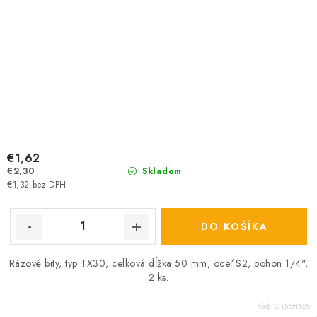
€1,62
€2,30
Skladom
€1,32 bez DPH
DO KOŠÍKA
Rázové bity, typ TX30, celková dĺžka 50 mm, oceľ S2, pohon 1/4",
2 ks.
Kód:
GT56H528