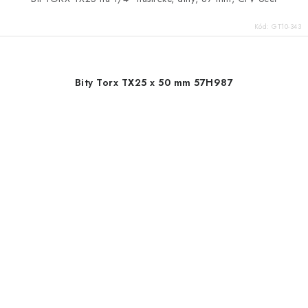
Kód:
GT10-343
Bity Torx TX25 x 50 mm 57H987