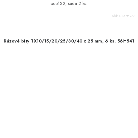
oceľ S2, sada 2 ks.
Kód:
GT57H977
Rázové bity TX10/15/20/25/30/40 x 25 mm, 6 ks. 56H541