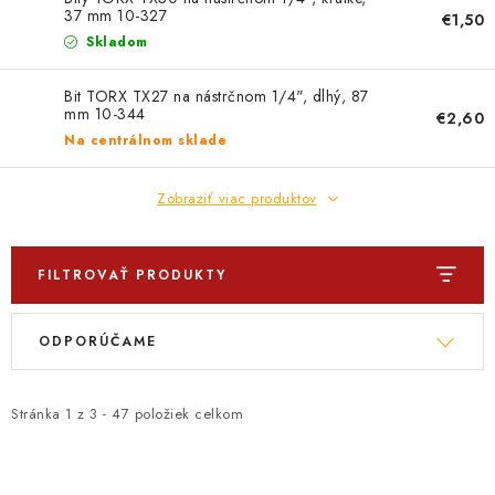
PROFI PORADŇA
37 mm 10-327
€1,50
Skladom
GARÁŽOVÝ BAZÁR
Bit TORX TX27 na nástrčnom 1/4", dlhý, 87
mm 10-344
AUTODOPLNKY
€2,60
Na centrálnom sklade
KRYCIE PLACHTY - CELTY
Zobraziť viac produktov
BALENIE A EXPEDÍCIA
FILTROVAŤ PRODUKTY
Ako nakupovať
Obchodné podmienky
Doprava a platba
V
R
Ochrana osobných údajov
Licenčné zmluvy k fotografiám
ODPORÚČAME
ý
a
Osobné vyzdvihnutie v Prešove
Ako funguje Packeta?
p
d
Doplnkové služby Profigaráž.sk
Newsletter z Profigaráž.sk
i
e
Stránka
1
z
3
-
47
položiek celkom
Darček k objednávke
s
n
Nákup na splátky Quatro - Profigaráž.sk
Kalkulačka Quatro
p
i