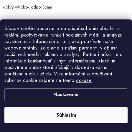
ý
dobrý výrobok odporúčam
p
i
s
Súbory cookie používame na prispôsobenie obsahu a
reklám, poskytovanie funkcií sociálnych médií a analýzu
u
návštevnosti. Informácie o tom, ako používate naše
Sledujte nás na Instagrame
webové stránky, zdieľame s našimi partnermi v oblasti
sociálnych médií, reklamy a analýzy. Partneri môžu tieto
ZOBRAZIŤ PROFIL
informácie kombinovať s inými informáciami, ktoré im
poskytnete alebo ktoré získajú v dôsledku vášho
používania ich služieb. Viac informácií o používaní
súborov cookie nájdete na tomto
odkaze
Nastavenie
Súhlasím
Aktuálne novinky a akcie na váš e-mail