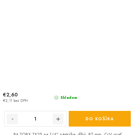
€2,60
Skladom
€2,11 bez DPH
DO KOŠÍKA
Bit TORX TX25 na 1/4" nástrčke, dlhý, 87 mm, CrV oceľ