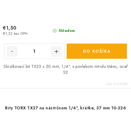
€1,50
Skladom
€1,22 bez DPH
DO KOŠÍKA
Skrutkovací bit TX25 x 50 mm, 1/4", s povlakom nitridu titánu, oceľ
S2
Kód:
GT57H987
Bity TORX TX27 na nástrčnom 1/4", krátke, 37 mm 10-326