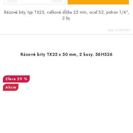
Rázové bity, typ TX25, celková dĺžka 25 mm, oceľ S2, pohon 1/4",
2 ks.
Kód:
GT56H514
Rázové bity TX25 x 50 mm, 2 kusy. 56H526
29 %
Akcia