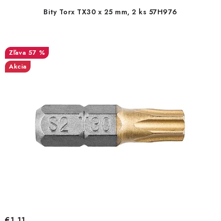
r
e
Bity Torx TX30 x 25 mm, 2 ks 57H976
o
p
d
r
u
o
57 %
k
d
Akcia
t
u
o
k
v
t
o
v
€1,11