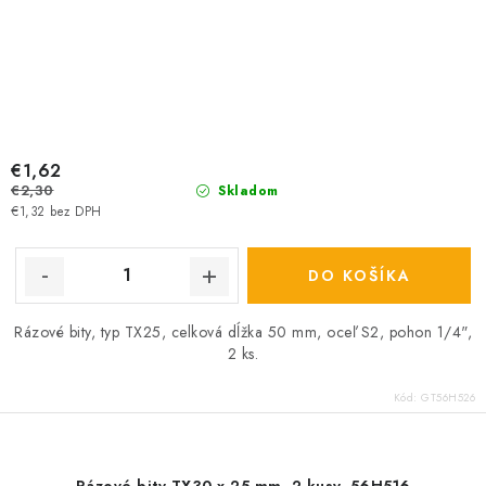
€1,62
€2,30
Skladom
€1,32 bez DPH
DO KOŠÍKA
Rázové bity, typ TX25, celková dĺžka 50 mm, oceľ S2, pohon 1/4",
2 ks.
Kód:
GT56H526
Rázové bity TX30 x 25 mm, 2 kusy. 56H516