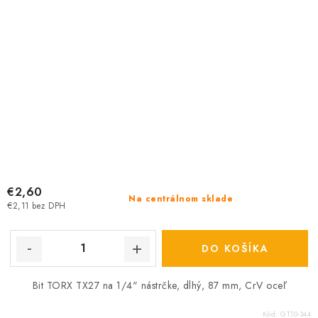
€2,60
Na centrálnom sklade
€2,11 bez DPH
DO KOŠÍKA
Bit TORX TX27 na 1/4" nástrčke, dlhý, 87 mm, CrV oceľ
Kód:
GT10-344