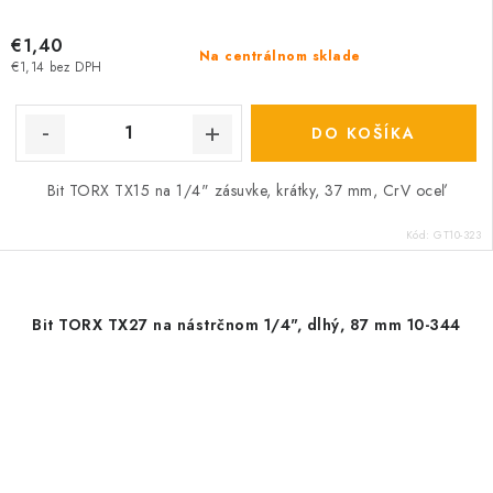
€1,40
Na centrálnom sklade
€1,14 bez DPH
DO KOŠÍKA
Bit TORX TX15 na 1/4" zásuvke, krátky, 37 mm, CrV oceľ
Kód:
GT10-323
Bit TORX TX27 na nástrčnom 1/4", dlhý, 87 mm 10-344