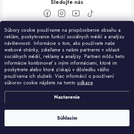
Z
Súbory cookie používame na prispôsobenie obsahu a
reklám, poskytovanie funkcií sociálnych médií a analýzu
á
návštevnosti. Informácie o tom, ako používate naše
Nakupovanie
p
webové stránky, zdieľame s našimi partnermi v oblasti
ä
Ako nakupovať
sociálnych médií, reklamy a analýzy. Partneri môžu tieto
Objednávky
t
informácie kombinovať s inými informáciami, ktoré im
Obchodné podmienky
poskytnete alebo ktoré získajú v dôsledku vášho
i
Použitie Darčekovej poukážky
O nás
používania ich služieb. Viac informácií o používaní
e
Doprava a platba
súborov cookie nájdete na tomto
odkaze
REKLAMÁCIA / VRÁTENIE TOVARU
SHOWROOM Prešov
Služby
Ochrana osobných údajov
Nastavenie
Licenčné zmluvy k fotografiám
Kontakty
Velkoobchod
Profigaráž.cz
Heureka.sk
Osobné vyzdvihnutie v Prešove
Registrácia
Revízie strojov a zariadení
Súhlasím
Copyright 2026
Profigaráž.sk
. Všetky práva vyhradené.
Ako funguje Packeta?
Vytvoril Shoptet
Príbeh Profigaráže
Montáže strojov a zariadení