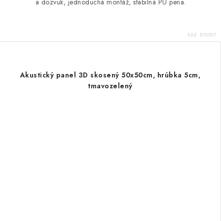
a dozvuk, jednoduchá montáž, stabilná PU pena.
Kód:
BT0007
Akustický panel 3D skosený 50x50cm, hrúbka 5cm,
tmavozelený