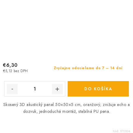
€6,30
Zvyčajne odosielame do 7 – 14 dní
€5,12 bez DPH
DO KOŠÍKA
Skosený 3D akustický panel 50×50×5 cm, oranžový; znižuje echo a
dozvuk, jednoduchá montáž, stabilná PU pena.
Kód:
BT0004