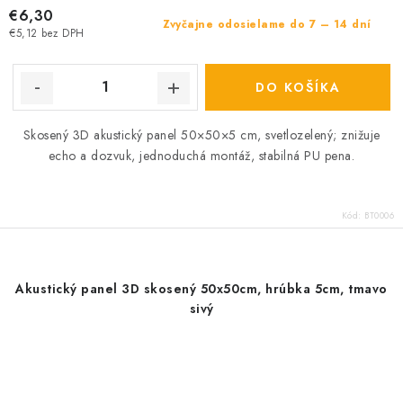
€6,30
Zvyčajne odosielame do 7 – 14 dní
€5,12 bez DPH
DO KOŠÍKA
Skosený 3D akustický panel 50×50×5 cm, svetlozelený; znižuje
echo a dozvuk, jednoduchá montáž, stabilná PU pena.
Kód:
BT0006
Akustický panel 3D skosený 50x50cm, hrúbka 5cm, tmavo
sivý