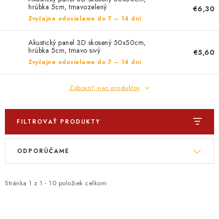
PROFI PORADŇA
hrúbka 5cm, tmavozelený
€6,30
Zvyčajne odosielame do 7 – 14 dní
GARÁŽOVÝ BAZÁR
Akustický panel 3D skosený 50x50cm,
hrúbka 5cm, tmavo sivý
AUTODOPLNKY
€5,60
Zvyčajne odosielame do 7 – 14 dní
KRYCIE PLACHTY - CELTY
Zobraziť viac produktov
BALENIE A EXPEDÍCIA
FILTROVAŤ PRODUKTY
Ako nakupovať
Obchodné podmienky
Doprava a platba
V
R
Ochrana osobných údajov
Licenčné zmluvy k fotografiám
ODPORÚČAME
ý
a
Osobné vyzdvihnutie v Prešove
Ako funguje Packeta?
p
d
Doplnkové služby Profigaráž.sk
Newsletter z Profigaráž.sk
i
e
Stránka
1
z
1
-
10
položiek celkom
Darček k objednávke
s
n
Nákup na splátky Quatro - Profigaráž.sk
Kalkulačka Quatro
p
i