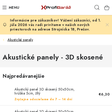
Prejsť
Hľad
na
obsah
Vážení zákazníci, od 1.
REALIZÁCIE & RIEŠENIA
júla 2026 vás radi privítame v našich nových
priestoroch na adrese Strojnícka 18, Prešov.
AKCIE A NOVINKY
Akustické panely
VYBAVENIE PNEUSERVISU
Akustické panely - 3D skosené
NÁRADIE PODĽA TYPU OPRAVY
VYBAVENIE DIELNE
Najpredávanejšie
NÁRADIE
Akustický panel 3D skosený 50x50cm,
hrúbka 5cm, žltý
€6,30
ČISTENIE A UMÝVANIE
Zvyčajne odosielame do 7 – 14 dní
Akustický panel 3D skosený 50x50cm,