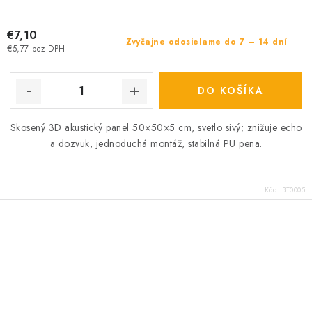
€7,10
Zvyčajne odosielame do 7 – 14 dní
€5,77 bez DPH
DO KOŠÍKA
Skosený 3D akustický panel 50×50×5 cm, svetlo sivý; znižuje echo
a dozvuk, jednoduchá montáž, stabilná PU pena.
Kód:
BT0005