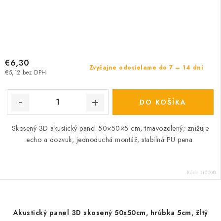
€6,30
Zvyčajne odosielame do 7 – 14 dní
€5,12 bez DPH
DO KOŠÍKA
Skosený 3D akustický panel 50×50×5 cm, tmavozelený; znižuje
echo a dozvuk, jednoduchá montáž, stabilná PU pena.
Kód:
BT0008
Akustický panel 3D skosený 50x50cm, hrúbka 5cm, žltý