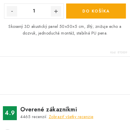
DO KOŠÍKA
Skosený 3D akustický panel 50×50×5 cm, žltý; znižuje echo a
dozvuk, jednoduchá montáž, stabilná PU pena.
Kód:
BT0009
O
v
l
á
d
Overené zákazníkmi
a
4.9
4465
recenzií.
Zobraziť všetky recenzie
c
i