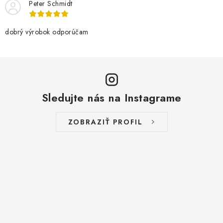
Peter Schmidt
e
p
r
dobrý výrobok odporúčam
v
k
y
v
Sledujte nás na Instagrame
ý
p
i
ZOBRAZIŤ PROFIL
s
u