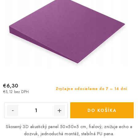
€6,30
Zvyčajne odosielame do 7 – 14 dní
€5,12 bez DPH
DO KOŠÍKA
Skosený 3D akustický panel 50×50×5 cm, fialový; znižuje echo a
dozvuk, jednoduchá montáž, stabilná PU pena.