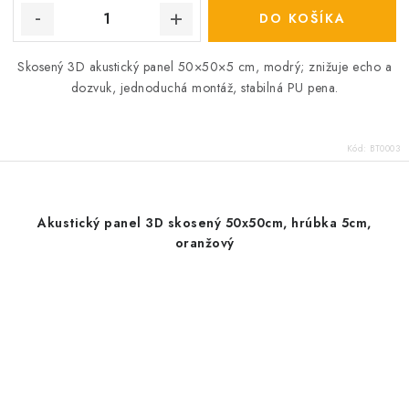
DO KOŠÍKA
Skosený 3D akustický panel 50×50×5 cm, modrý; znižuje echo a
dozvuk, jednoduchá montáž, stabilná PU pena.
Kód:
BT0003
Akustický panel 3D skosený 50x50cm, hrúbka 5cm,
oranžový