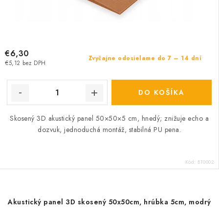
€6,30
Zvyčajne odosielame do 7 – 14 dní
€5,12 bez DPH
DO KOŠÍKA
Skosený 3D akustický panel 50×50×5 cm, hnedý; znižuje echo a
dozvuk, jednoduchá montáž, stabilná PU pena.
Kód:
BT0002
Akustický panel 3D skosený 50x50cm, hrúbka 5cm, modrý