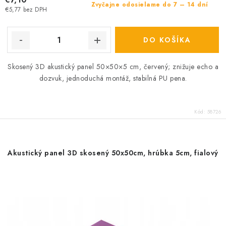
Zvyčajne odosielame do 7 – 14 dní
€5,77 bez DPH
DO KOŠÍKA
Skosený 3D akustický panel 50×50×5 cm, červený; znižuje echo a
dozvuk, jednoduchá montáž, stabilná PU pena.
Kód:
58726
Akustický panel 3D skosený 50x50cm, hrúbka 5cm, fialový