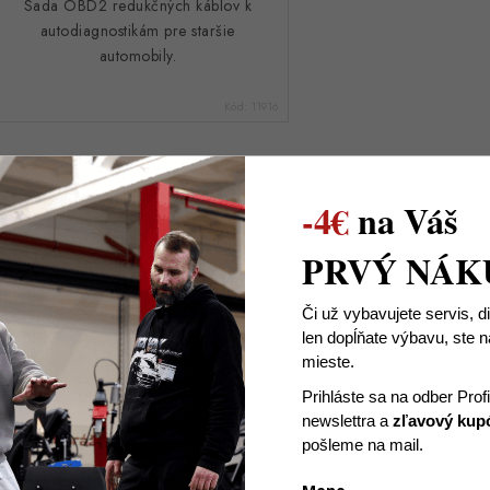
Sada OBD2 redukčných káblov k
autodiagnostikám pre staršie
automobily.
Kód:
11916
O
-4€
na Váš
v
PRVÝ NÁK
á
Či už vybavujete servis, d
len dopĺňate výbavu, ste
d
mieste.
a
Prihláste sa na odber Prof
c
newslettra
a
zľavový kup
pošleme na mail.