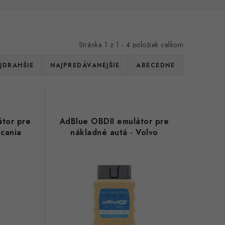
Stránka
1
z
1
-
4
položiek celkom
JDRAHŠIE
NAJPREDÁVANEJŠIE
ABECEDNE
átor pre
AdBlue OBDII emulátor pre
Scania
nákladné autá - Volvo