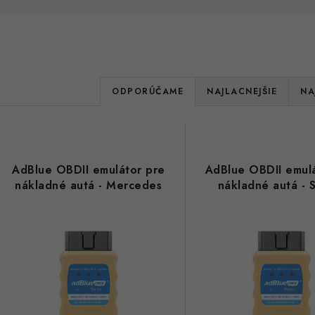
R
ODPORÚČAME
NAJLACNEJŠIE
NA
a
V
d
ý
e
AdBlue OBDII emulátor pre
AdBlue OBDII emul
p
nákladné autá - Mercedes
nákladné autá - 
n
i
s
e
p
p
r
r