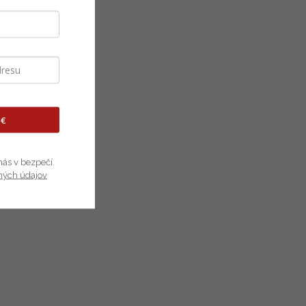
 €
nás v bezpečí.
ných údajov