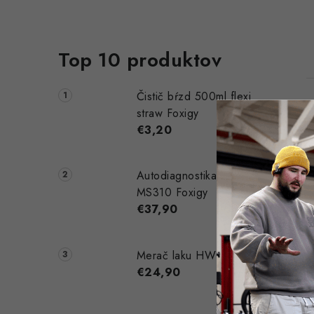
Top 10 produktov
Čistič bŕzd 500ml flexi
straw Foxigy
€3,20
l
Autodiagnostika OBD II
MS310 Foxigy
€37,90
Merač laku HW 300
€24,90
i