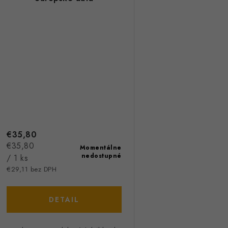
€35,80
Jednotková
€35,80
Momentálne
nedostupné
cena:
/ 1 ks
€29,11 bez DPH
DETAIL