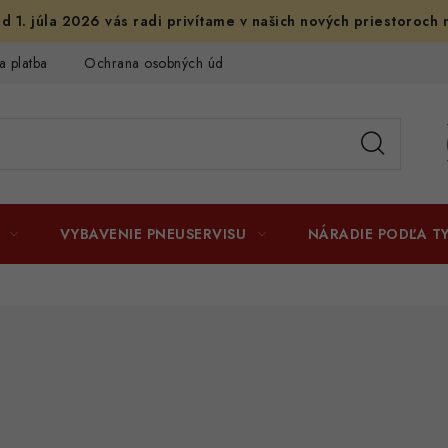
d 1. júla 2026 vás radi privítame v našich nových priestoroch 
a platba
Ochrana osobných údajov
Licenčné zmluvy k fotogr
VYBAVENIE PNEUSERVISU
NÁRADIE PODĽA T