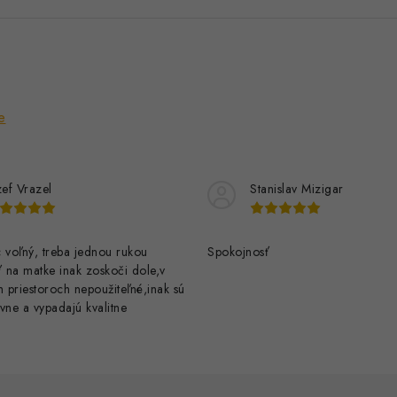
e
zef Vrazel
Stanislav Mizigar
 voľný, treba jednou rukou
Spokojnosť
ť na matke inak zoskoči dole,v
h priestoroch nepoužiteľné,inak sú
vne a vypadajú kvalitne