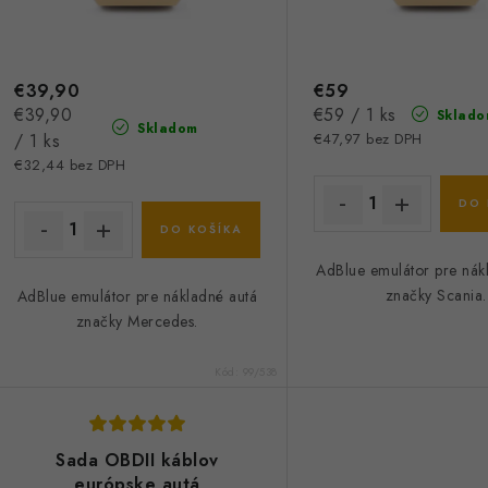
o
o
d
d
u
€39,90
€59
u
Jednotková
Jednotková
€39,90
€59 / 1 ks
Sklado
k
Skladom
k
cena:
cena:
/ 1 ks
€47,97 bez DPH
€32,44 bez DPH
t
o
DO 
o
DO KOŠÍKA
v
v
AdBlue emulátor pre nák
značky Scania.
AdBlue emulátor pre nákladné autá
značky Mercedes.
Kód:
99/538
Sada OBDII káblov
európske autá