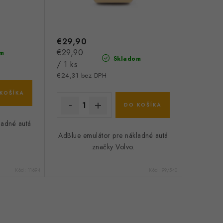
€29,90
Jednotková
€29,90
m
Skladom
cena:
/ 1 ks
€24,31 bez DPH
KOŠÍKA
DO KOŠÍKA
ladné autá
AdBlue emulátor pre nákladné autá
značky Volvo.
Kód:
11694
Kód:
99/540