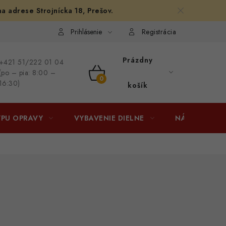
na adrese Strojnícka 18, Prešov.
afiám
Osobné vyzdvihnutie v Prešove
Ako funguje Packeta?
Prihlásenie
Registrácia
Prázdny
+421 51/222 01 04
(po – pia: 8:00 –
NÁKUPNÝ
16:30)
košík
KOŠÍK
YPU OPRAVY
VYBAVENIE DIELNE
NÁRADIE