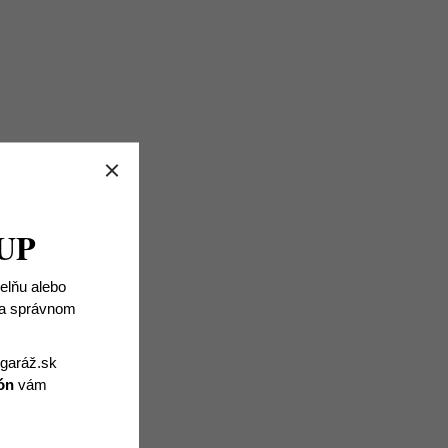
UP
ielňu alebo
 na správnom
igaráž.sk
ón
vám