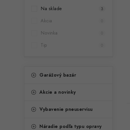
Na sklade
3
Akcia
0
Novinka
0
t
Tip
0
K
Preskočiť
Garážový bazár
kategórie
a
t
Akcie a novinky
e
g
Vybavenie pneuservisu
ó
r
Náradie podľa typu opravy