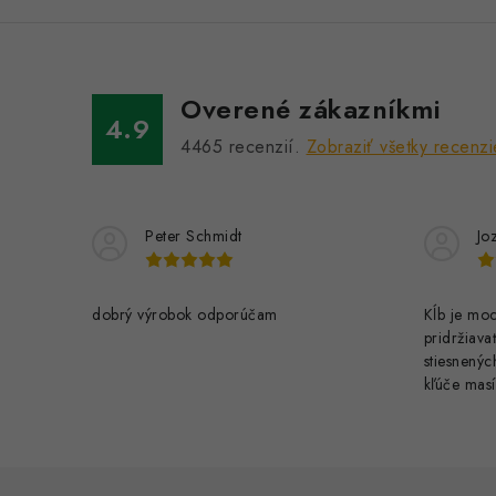
Overené zákazníkmi
4.9
4465
recenzií.
Zobraziť všetky recenzi
Peter Schmidt
Jo
dobrý výrobok odporúčam
Kĺb je moc
pridržiava
stiesnenýc
kľúče masí