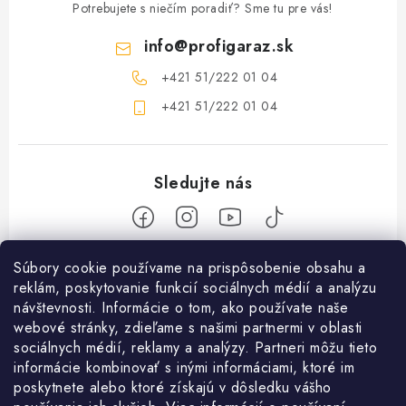
Potrebujete s niečím poradiť? Sme tu pre vás!
info
@
profigaraz.sk
+421 51/222 01 04
+421 51/222 01 04
Z
Súbory cookie používame na prispôsobenie obsahu a
reklám, poskytovanie funkcií sociálnych médií a analýzu
á
návštevnosti. Informácie o tom, ako používate naše
Nakupovanie
p
webové stránky, zdieľame s našimi partnermi v oblasti
ä
Ako nakupovať
sociálnych médií, reklamy a analýzy. Partneri môžu tieto
Objednávky
t
informácie kombinovať s inými informáciami, ktoré im
Obchodné podmienky
poskytnete alebo ktoré získajú v dôsledku vášho
i
Použitie Darčekovej poukážky
O nás