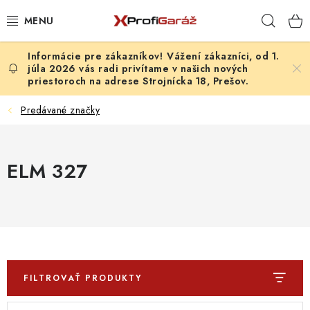
Prejsť
Hľad
na
obsah
Vážení zákazníci, od 1.
REALIZÁCIE & RIEŠENIA
júla 2026 vás radi privítame v našich nových
priestoroch na adrese Strojnícka 18, Prešov.
AKCIE A NOVINKY
Predávané značky
VYBAVENIE PNEUSERVISU
ELM 327
NÁRADIE PODĽA TYPU OPRAVY
VYBAVENIE DIELNE
NÁRADIE
ČISTENIE A UMÝVANIE
FILTROVAŤ PRODUKTY