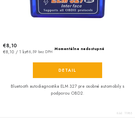
€8,10
Momentálne nedostupné
Jednotková
€8,10 / 1 ks
€6,59 bez DPH
cena:
DETAIL
Bluetooth autodiagnostika ELM 327 pre osobné automobily s
podporou OBD2.
Kód:
11985