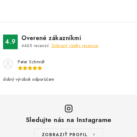
O
v
l
á
d
Overené zákazníkmi
a
4.9
4465
recenzií.
Zobraziť všetky recenzie
c
i
Peter Schmidt
e
p
r
dobrý výrobok odporúčam
v
k
y
v
Sledujte nás na Instagrame
ý
p
i
ZOBRAZIŤ PROFIL