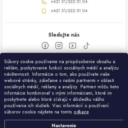
+421 51/222 01 04
+421 51/222 01 04
Z
Súbory cookie používame na prispôsobenie obsahu a
reklám, poskytovanie funkcií sociálnych médií a analýzu
á
návštevnosti. Informácie o tom, ako používate naše
Nakupovanie
p
webové stránky, zdieľame s našimi partnermi v oblasti
ä
Ako nakupovať
sociálnych médií, reklamy a analýzy. Partneri môžu tieto
Objednávky
t
informácie kombinovať s inými informáciami, ktoré im
Obchodné podmienky
poskytnete alebo ktoré získajú v dôsledku vášho
i
Použitie Darčekovej poukážky
O nás
používania ich služieb. Viac informácií o používaní
e
Doprava a platba
súborov cookie nájdete na tomto
odkaze
REKLAMÁCIA / VRÁTENIE TOVARU
SHOWROOM Prešov
Služby
Ochrana osobných údajov
Nastavenie