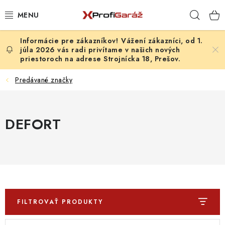
Prejsť
Hľad
na
obsah
Vážení zákazníci, od 1.
REALIZÁCIE & RIEŠENIA
júla 2026 vás radi privítame v našich nových
priestoroch na adrese Strojnícka 18, Prešov.
AKCIE A NOVINKY
Predávané značky
VYBAVENIE PNEUSERVISU
DEFORT
NÁRADIE PODĽA TYPU OPRAVY
VYBAVENIE DIELNE
NÁRADIE
ČISTENIE A UMÝVANIE
FILTROVAŤ PRODUKTY