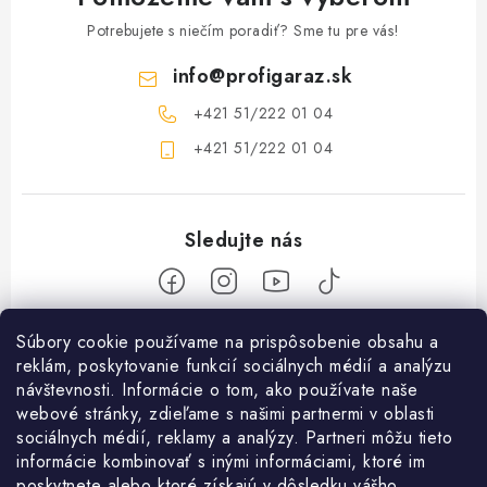
Potrebujete s niečím poradiť? Sme tu pre vás!
info
@
profigaraz.sk
+421 51/222 01 04
+421 51/222 01 04
Z
Súbory cookie používame na prispôsobenie obsahu a
reklám, poskytovanie funkcií sociálnych médií a analýzu
á
návštevnosti. Informácie o tom, ako používate naše
Nakupovanie
p
webové stránky, zdieľame s našimi partnermi v oblasti
ä
Ako nakupovať
sociálnych médií, reklamy a analýzy. Partneri môžu tieto
Objednávky
t
informácie kombinovať s inými informáciami, ktoré im
Obchodné podmienky
poskytnete alebo ktoré získajú v dôsledku vášho