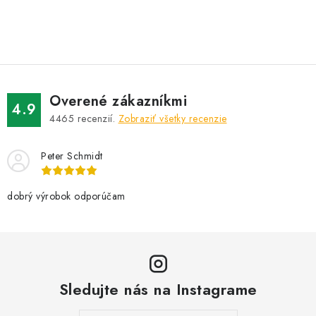
O
v
l
á
d
Overené zákazníkmi
a
4.9
4465
recenzií.
Zobraziť všetky recenzie
c
i
Peter Schmidt
e
p
r
dobrý výrobok odporúčam
v
k
y
v
Sledujte nás na Instagrame
ý
p