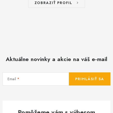
i
ZOBRAZIŤ PROFIL
s
u
Aktuálne novinky a akcie na váš e-mail
Email
PRIHLÁSIŤ SA
Pomôžeme vám s výberom